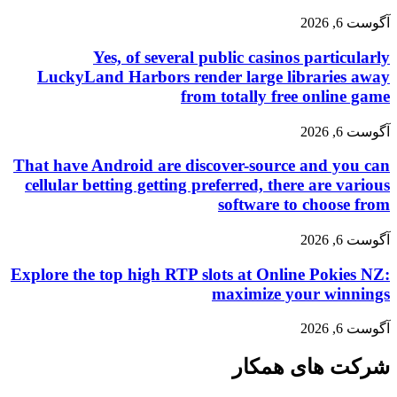
 2026
Yes, of several public casinos particu
LuckyLand Harbors render large libraries 
from totally free online 
 2026
That have Android are discover-source and you
cellular betting getting preferred, there are va
software to choose 
 2026
Explore the top high RTP slots at Online Pokies
maximize your winn
 2026
ت های همکار