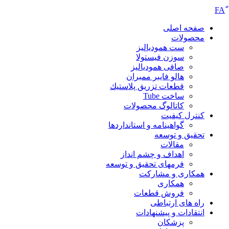
صفحه اصلی
محصولات
ست همودیالیز
سوزن فیستولا
صافی همودیالیز
هالو فایبر ممبران
قطعات تزريق پلاستيك
ساخت Tube
کاتالوگ محصولات
کنترل کیفیت
گواهينامه و استانداردها
تحقيق و توسعه
مقالات
اهداف و چشم انداز
فرمهای تحقیق و توسعه
همکاری و مشارکت
همکاری
فروش قطعات
راه های ارتباطی
انتقادات و پيشنهادات
پزشكان