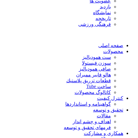
عضویت ها
بازدید
نمایشگاه
تاريخچه
فرهنگی ورزشی
صفحه اصلی
محصولات
ست همودیالیز
سوزن فیستولا
صافی همودیالیز
هالو فایبر ممبران
قطعات تزريق پلاستيك
ساخت Tube
کاتالوگ محصولات
کنترل کیفیت
گواهينامه و استانداردها
تحقيق و توسعه
مقالات
اهداف و چشم انداز
فرمهای تحقیق و توسعه
همکاری و مشارکت