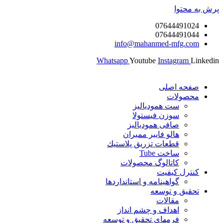
ه محتوا
07644491024
07644491044
info@mahanmed-mfg.com
Whatsapp
Youtube
Instagram
Lin
صفحه اصلی
محصولات
ست همودیالیز
سوزن فیستولا
صافی همودیالیز
هالو فایبر ممبران
قطعات تزريق پلاستيك
ساخت Tube
کاتالوگ محصولات
کنترل کیفیت
گواهينامه و استانداردها
تحقيق و توسعه
مقالات
اهداف و چشم انداز
فرمهای تحقیق و توسعه