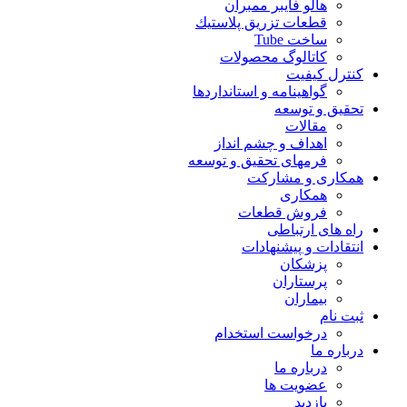
هالو فایبر ممبران
قطعات تزريق پلاستيك
ساخت Tube
کاتالوگ محصولات
کنترل کیفیت
گواهينامه و استانداردها
تحقيق و توسعه
مقالات
اهداف و چشم انداز
فرمهای تحقیق و توسعه
همکاری و مشارکت
همکاری
فروش قطعات
راه های ارتباطی
انتقادات و پيشنهادات
پزشكان
پرستاران
بيماران
ثبت نام
درخواست استخدام
درباره ما
درباره ما
عضویت ها
بازدید