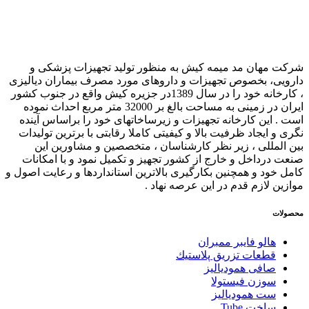
مهان مد میمه کیش به منظور تولید تجهیزات پزشکی و
ی، بخصوص تجهیزات و داروهای مورد مصرف بیماران دیالیزی
، کارخانه خود را در سال 1389در جزیره کیش واقع در جنوب کشور
ایران در زمینی به مساحت بالغ بر 32000 متر مربع احداث نموده
 این کارخانه تجهیزات و زیرساخاتهای خود را براساس آینده
و ایجاد ظرفیت بالا و کیفیتی کاملا رقابتی با برترین تولیدات
لمللی ، زیر نظر کارشناسان ، متخصصین و مشاورین این
درداخل و خارج از کشور تجهیز و تکمیل نمود و با امکانات
خود و همچنین بکارگیری بالاترین استانداردها و رعایت اصول و
ن لازم قدم در این عرصه نهاد .
ات
هالو فایبر ممبران
قطعات تزريق پلاستيك
صافی همودیالیز
سوزن فیستولا
ست همودیالیز
ساخت Tube