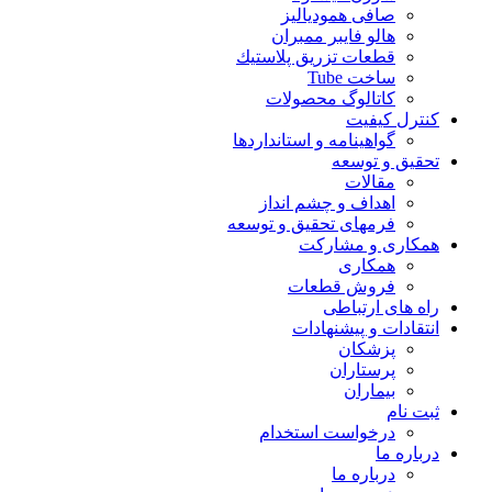
صافی همودیالیز
هالو فایبر ممبران
قطعات تزريق پلاستيك
ساخت Tube
کاتالوگ محصولات
کنترل کیفیت
گواهينامه و استانداردها
تحقيق و توسعه
مقالات
اهداف و چشم انداز
فرمهای تحقیق و توسعه
همکاری و مشارکت
همکاری
فروش قطعات
راه های ارتباطی
انتقادات و پيشنهادات
پزشكان
پرستاران
بيماران
ثبت نام
درخواست استخدام
درباره ما
درباره ما