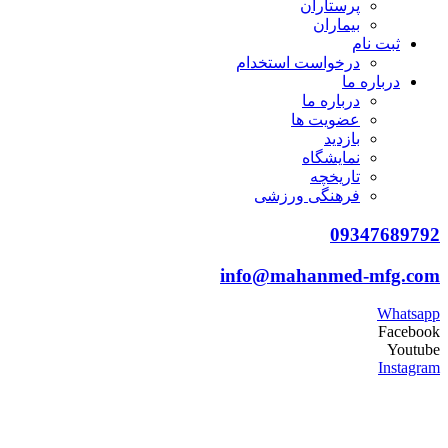
پرستاران
بيماران
ثبت نام
درخواست استخدام
درباره ما
درباره ما
عضویت ها
بازدید
نمایشگاه
تاريخچه
فرهنگی ورزشی
0934768
info@mahanmed-mfg
Wha
Fac
Yo
Inst