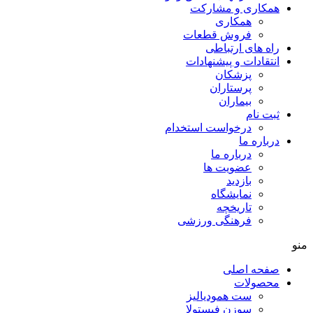
همکاری و مشارکت
همکاری
فروش قطعات
راه های ارتباطی
انتقادات و پيشنهادات
پزشكان
پرستاران
بيماران
ثبت نام
درخواست استخدام
درباره ما
درباره ما
عضویت ها
بازدید
نمایشگاه
تاريخچه
فرهنگی ورزشی
صفحه اصلی
محصولات
ست همودیالیز
سوزن فیستولا