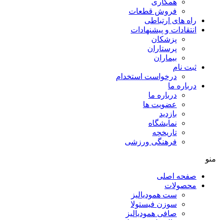
همکاری
فروش قطعات
راه های ارتباطی
انتقادات و پيشنهادات
پزشكان
پرستاران
بيماران
ثبت نام
درخواست استخدام
درباره ما
درباره ما
عضویت ها
بازدید
نمایشگاه
تاريخچه
فرهنگی ورزشی
صفحه اصلی
محصولات
ست همودیالیز
سوزن فیستولا
صافی همودیالیز