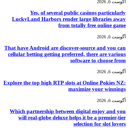
 2026
Yes, of several public casinos particu
LuckyLand Harbors render large libraries 
from totally free online 
 2026
That have Android are discover-source and you
cellular betting getting preferred, there are va
software to choose 
 2026
Explore the top high RTP slots at Online Pokies
maximize your winn
 2026
Which partnership between digital enjoy and
will real-globe deluxe helps it be a premier
selection for slot l