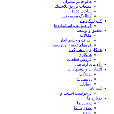
هالو فایبر ممبران
قطعات تزريق پلاستيك
ساخت Tube
کاتالوگ محصولات
کنترل کیفیت
گواهينامه و استانداردها
تحقيق و توسعه
مقالات
اهداف و چشم انداز
فرمهای تحقیق و توسعه
همکاری و مشارکت
همکاری
فروش قطعات
راه های ارتباطی
انتقادات و پيشنهادات
پزشكان
پرستاران
بيماران
ثبت نام
درخواست استخدام
درباره ما
درباره ما
عضویت ها
بازدید