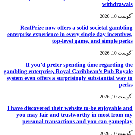
withdrawals
آگوست 10, 2026
RealPrize now offers a solid societal gambling
enterprise experience in every single day incentives,
top-level game, and simple perks
آگوست 10, 2026
If you’d prefer spending time regarding the
gambling enterprise, Royal Caribbean’s Pub Royale
system even offers a surprisingly substantial way to
perks
آگوست 10, 2026
I have discovered their website to-be enjoyable and
you may fair and trustworthy in most from my
personal transactions and you can gameplay
آگوست 10, 2026