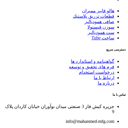
هالو فایبر ممبران
قطعات تزريق پلاستيك
صافی همودیالیز
سوزن فیستولا
ست همودیالیز
ساخت Tube
دسترسی سریع
گواهینامه و استاندارد ها
فرم های تحقیق و توسعه
درخواست استخدام
ارتباط با ما
درباره ما
تماس با ما
جزیره کیش فاز 3 صنعتی میدان نوآوران خیابان کاردان پلاک
9
info@mahanmed-mfg.com