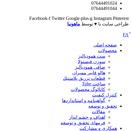
07644491024
07644491044
Facebook-f
Twitter
Google-plus-g
Instagram
Pinterest
طراحی سایت با ♥️ توسط
ماهونیا
صفحه اصلی
محصولات
ست همودیالیز
سوزن فیستولا
صافی همودیالیز
هالو فایبر ممبران
قطعات تزريق پلاستيك
ساخت Tube
کاتالوگ محصولات
کنترل کیفیت
گواهينامه و استانداردها
تحقيق و توسعه
مقالات
اهداف و چشم انداز
فرمهای تحقیق و توسعه
همکاری و مشارکت