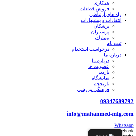
همکاری
فروش قطعات
راه های ارتباطی
انتقادات و پيشنهادات
پزشكان
پرستاران
بيماران
ثبت نام
درخواست استخدام
درباره ما
درباره ما
عضویت ها
بازدید
نمایشگاه
تاريخچه
فرهنگی ورزشی
09347689792
info@mahanmed-mfg.com
Whatsapp
Facebook