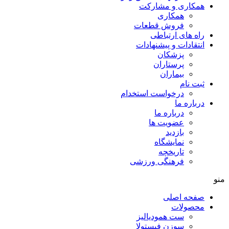
همکاری و مشارکت
همکاری
فروش قطعات
راه های ارتباطی
انتقادات و پيشنهادات
پزشكان
پرستاران
بيماران
ثبت نام
درخواست استخدام
درباره ما
درباره ما
عضویت ها
بازدید
نمایشگاه
تاريخچه
فرهنگی ورزشی
منو
صفحه اصلی
محصولات
ست همودیالیز
سوزن فیستولا