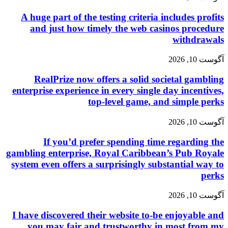
A huge part of the testing criteria includes profits
and just how timely the web casinos procedure
withdrawals
آگوست 10, 2026
RealPrize now offers a solid societal gambling
enterprise experience in every single day incentives,
top-level game, and simple perks
آگوست 10, 2026
If you’d prefer spending time regarding the
gambling enterprise, Royal Caribbean’s Pub Royale
system even offers a surprisingly substantial way to
perks
آگوست 10, 2026
I have discovered their website to-be enjoyable and
you may fair and trustworthy in most from my