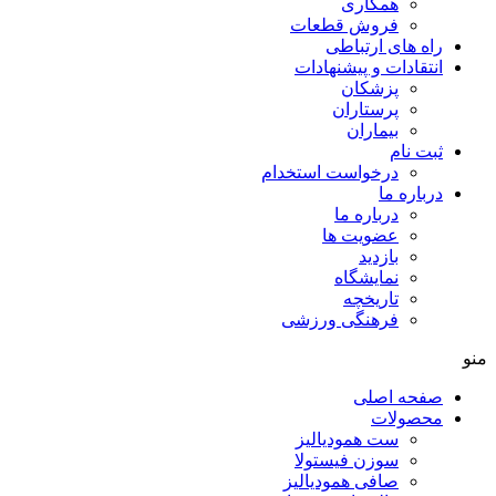
همکاری
فروش قطعات
راه های ارتباطی
انتقادات و پيشنهادات
پزشكان
پرستاران
بيماران
ثبت نام
درخواست استخدام
درباره ما
درباره ما
عضویت ها
بازدید
نمایشگاه
تاريخچه
فرهنگی ورزشی
منو
صفحه اصلی
محصولات
ست همودیالیز
سوزن فیستولا
صافی همودیالیز