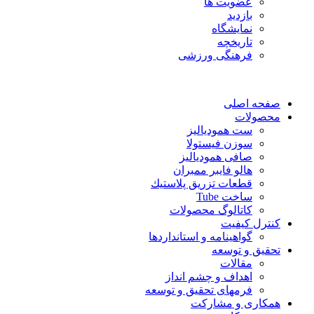
عضویت ها
بازدید
نمایشگاه
تاريخچه
فرهنگی ورزشی
صفحه اصلی
محصولات
ست همودیالیز
سوزن فیستولا
صافی همودیالیز
هالو فایبر ممبران
قطعات تزريق پلاستيك
ساخت Tube
کاتالوگ محصولات
کنترل کیفیت
گواهينامه و استانداردها
تحقيق و توسعه
مقالات
اهداف و چشم انداز
فرمهای تحقیق و توسعه
همکاری و مشارکت