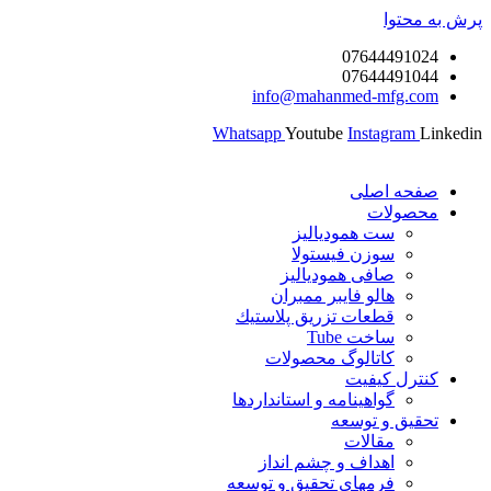
پرش به محتوا
07644491024
07644491044
info@mahanmed-mfg.com
Whatsapp
Youtube
Instagram
Linkedin
صفحه اصلی
محصولات
ست همودیالیز
سوزن فیستولا
صافی همودیالیز
هالو فایبر ممبران
قطعات تزريق پلاستيك
ساخت Tube
کاتالوگ محصولات
کنترل کیفیت
گواهينامه و استانداردها
تحقيق و توسعه
مقالات
اهداف و چشم انداز
فرمهای تحقیق و توسعه