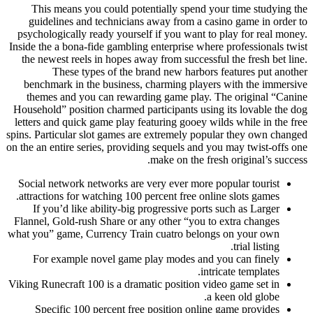
This means you could potentially spend your time studying the
guidelines and technicians away from a casino game in order to
psychologically ready yourself if you want to play for real money.
Inside the a bona-fide gambling enterprise where professionals twist
the newest reels in hopes away from successful the fresh bet line.
These types of the brand new harbors features put another
benchmark in the business, charming players with the immersive
themes and you can rewarding game play. The original “Canine
Household” position charmed participants using its lovable the dog
letters and quick game play featuring gooey wilds while in the free
spins. Particular slot games are extremely popular they own changed
on the an entire series, providing sequels and you may twist-offs one
make on the fresh original’s success.
Social network networks are very ever more popular tourist
attractions for watching 100 percent free online slots games.
If you’d like ability-big progressive ports such as Larger
Flannel, Gold-rush Share or any other “you to extra changes
what you” game, Currency Train cuatro belongs on your own
trial listing.
For example novel game play modes and you can finely
intricate templates.
Viking Runecraft 100 is a dramatic position video game set in
a keen old globe.
Specific 100 percent free position online game provides