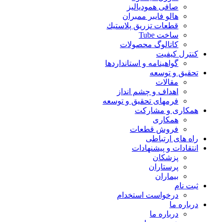
صافی همودیالیز
هالو فایبر ممبران
قطعات تزريق پلاستيك
ساخت Tube
کاتالوگ محصولات
کنترل کیفیت
گواهينامه و استانداردها
تحقيق و توسعه
مقالات
اهداف و چشم انداز
فرمهای تحقیق و توسعه
همکاری و مشارکت
همکاری
فروش قطعات
راه های ارتباطی
انتقادات و پيشنهادات
پزشكان
پرستاران
بيماران
ثبت نام
درخواست استخدام
درباره ما
درباره ما