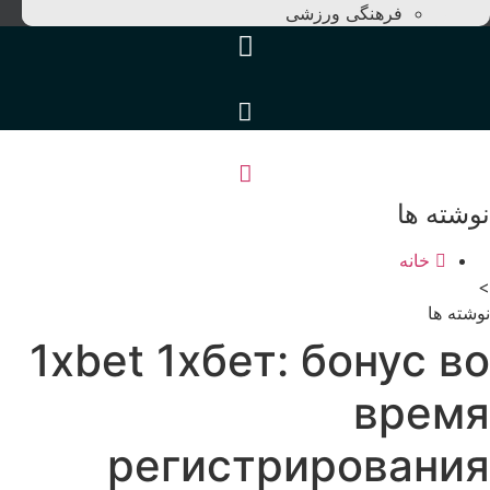
فرهنگی ورزشی
نوشته ها
خانه
>
نوشته ها
1xbet 1хбет: бонус во
время
регистрирования