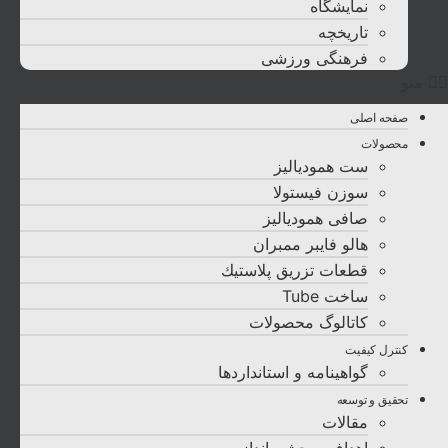
نمایشگاه
تاريخچه
فرهنگی ورزشی
منو
صفحه اصلی
محصولات
ست همودیالیز
سوزن فیستولا
صافی همودیالیز
هالو فایبر ممبران
قطعات تزريق پلاستيك
ساخت Tube
کاتالوگ محصولات
کنترل کیفیت
گواهينامه و استانداردها
تحقيق و توسعه
مقالات