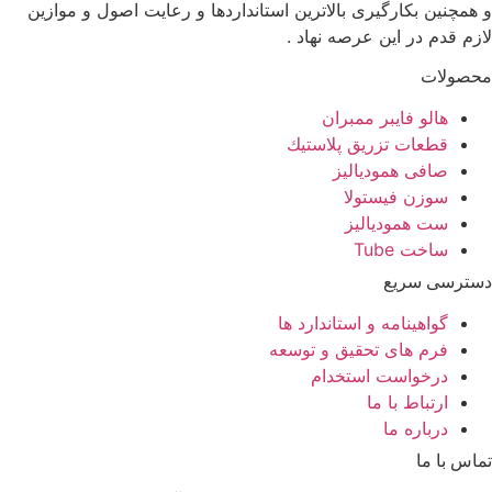
و همچنین بکارگیری بالاترین استانداردها و رعایت اصول و موازین
لازم قدم در این عرصه نهاد .
محصولات
هالو فایبر ممبران
قطعات تزريق پلاستيك
صافی همودیالیز
سوزن فیستولا
ست همودیالیز
ساخت Tube
دسترسی سریع
گواهینامه و استاندارد ها
فرم های تحقیق و توسعه
درخواست استخدام
ارتباط با ما
درباره ما
تماس با ما