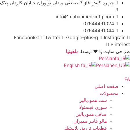
جزیره کیش فاز 3 صنعتی میدان نوآوران خیابان کاردان پلاک
9
info@mahanmed-mfg.com
07644491024
07644491044
Facebook-f
Twitter
Google-plus-g
Instagram
Pinterest
طراحی سایت با ♥️ توسط
ماهونیا
Persian
English
Persian
صفحه اصلی
محصولات
ست همودیالیز
سوزن فیستولا
صافی همودیالیز
هالو فایبر ممبران
قطعات تزريق پلاستيك