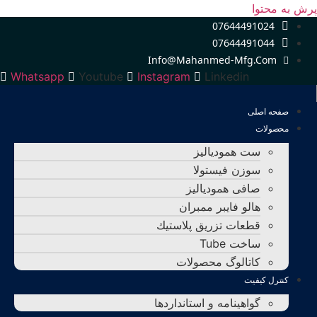
پرش به محتوا
07644491024
07644491044
Info@mahanmed-Mfg.com
Whatsapp
Youtube
Instagram
Linkedin
صفحه اصلی
محصولات
ست همودیالیز
سوزن فیستولا
صافی همودیالیز
هالو فایبر ممبران
قطعات تزريق پلاستيك
ساخت Tube
کاتالوگ محصولات
کنترل کیفیت
گواهينامه و استانداردها