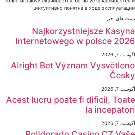
полно играючи скачивается, бегло устанавливается и
интуитивно понятна в ходе эксплуатации.
پست های اخیر
Najkorzystniejsze Kasyna
Internetowego w polsce 2026
آگوست 7, 2026
Alright Bet Význam Vysvětleno
Česky
آگوست 7, 2026
Acest lucru poate fi dificil, Toate
la incepatori
آگوست 7, 2026
Rolldorado Casino CZ Vaše