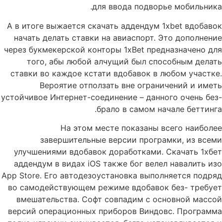
для ввода подворье мобильника.
А в итоге выжается скачать аддендум 1xbet вдобавок
начать делать ставки на авиаспорт. Это дополнение
через букмекерской конторы 1xBet предназначено для
того, абы любой алчущий был способным делать
ставки во каждое кстати вдобавок в любом участке.
Вероятие отползать вне ограничений и иметь
устойчивое Интернет-соединение – данного очень без-
брало в самом начале беттинга.
На этом месте показаны всего наиболее
завершительные версии програмки, из всеми
улучшениями вдобавок доработками. Скачать 1хбет
аддендум в видах iOS также бог велел навалить изо
App Store. Его автодезоустановка выполняется подряд
во самодействующем режиме вдобавок без- требует
вмешательства. Софт совпадим с основной массой
версий операционных приборов Виндовс. Программа