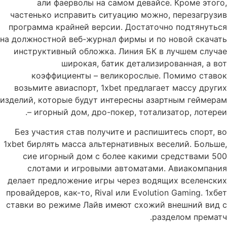
али фаерволы на самом девайсе. Кроме этого,
частенько исправить ситуацию можно, перезагрузив
программа крайней версии. Достаточно подтянуться
на должностной веб-журнал фирмы и по новой скачать
инструктивный обложка. Линия БК в лучшем случае
широкая, батик детализированная, а вот
коэффициенты – великорослые. Помимо ставок
возьмите авиаспорт, 1xbet предлагает массу других
изделий, которые будут интересны азартным геймерам
– игорный дом, дро-покер, тотализатор, лотереи.
Без участия став получите и распишитесь спорт, во
1xbet бирлять масса альтернативных веселий. Больше,
сие игорный дом с более какими средствами 500
слотами и игровыми автоматами. Авиакомпания
делает предложение игры через водящих вселенских
провайдеров, как-то, Rival или Evolution Gaming. 1хбет
ставки во режиме Лайв имеют схожий внешний вид с
разделом прематч.