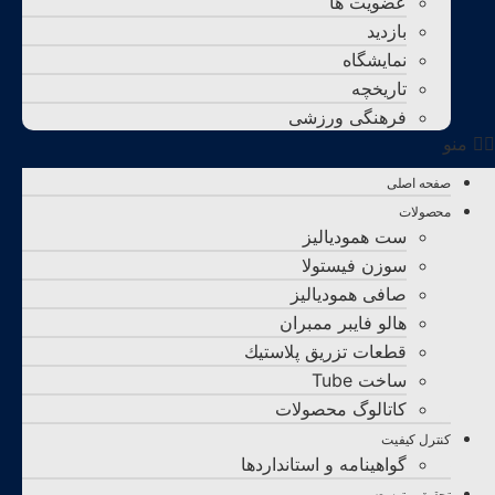
عضویت ها
بازدید
نمایشگاه
تاريخچه
فرهنگی ورزشی
منو
صفحه اصلی
محصولات
ست همودیالیز
سوزن فیستولا
صافی همودیالیز
هالو فایبر ممبران
قطعات تزريق پلاستيك
ساخت Tube
کاتالوگ محصولات
کنترل کیفیت
گواهينامه و استانداردها