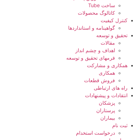
ساخت Tube
کاتالوگ محصولات
کنترل کیفیت
گواهينامه و استانداردها
تحقيق و توسعه
مقالات
اهداف و چشم انداز
فرمهای تحقیق و توسعه
همکاری و مشارکت
همکاری
فروش قطعات
راه های ارتباطی
انتقادات و پيشنهادات
پزشكان
پرستاران
بيماران
ثبت نام
درخواست استخدام