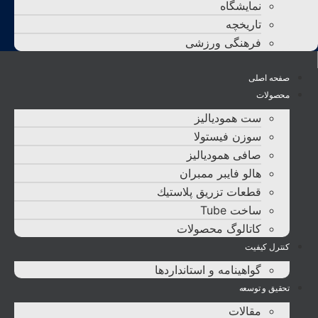
نمایشگاه
تاريخچه
فرهنگی ورزشی
صفحه اصلی
محصولات
ست همودیالیز
سوزن فیستولا
صافی همودیالیز
هالو فایبر ممبران
قطعات تزريق پلاستيك
ساخت Tube
کاتالوگ محصولات
کنترل کیفیت
گواهينامه و استانداردها
تحقيق و توسعه
مقالات