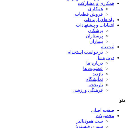
همکاری و مشارکت
همکاری
فروش قطعات
راه های ارتباطی
انتقادات و پيشنهادات
پزشكان
پرستاران
بيماران
ثبت نام
درخواست استخدام
درباره ما
درباره ما
عضویت ها
بازدید
نمایشگاه
تاريخچه
فرهنگی ورزشی
منو
صفحه اصلی
محصولات
ست همودیالیز
سوزن فیستولا