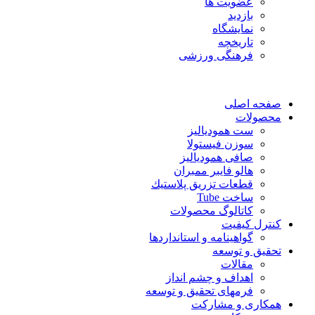
عضویت ها
بازدید
نمایشگاه
تاريخچه
فرهنگی ورزشی
صفحه اصلی
محصولات
ست همودیالیز
سوزن فیستولا
صافی همودیالیز
هالو فایبر ممبران
قطعات تزريق پلاستيك
ساخت Tube
کاتالوگ محصولات
کنترل کیفیت
گواهينامه و استانداردها
تحقيق و توسعه
مقالات
اهداف و چشم انداز
فرمهای تحقیق و توسعه
همکاری و مشارکت