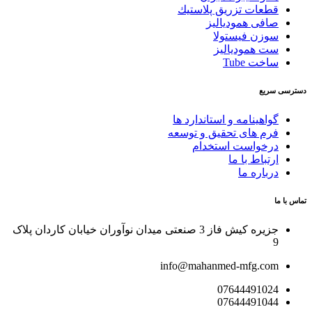
قطعات تزريق پلاستيك
صافی همودیالیز
سوزن فیستولا
ست همودیالیز
ساخت Tube
دسترسی سریع
گواهینامه و استاندارد ها
فرم های تحقیق و توسعه
درخواست استخدام
ارتباط با ما
درباره ما
تماس با ما
جزیره کیش فاز 3 صنعتی میدان نوآوران خیابان کاردان پلاک
9
info@mahanmed-mfg.com
07644491024
07644491044