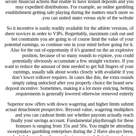
secure financial actions that enable to have instant deposits and you
may expedited distributions. For example, an online gambling
establishment getting safe playing during the matters much more so
you can united states versus style of the website.
So it incentive is easily readily available for the athlete versions, of
sheer novices in order to VIPs. Regrettably, maximum cash out and
bet constraints you are going to of course limit the value of your
potential earnings, so continue one in your mind before going for it.
Also for the out of-opportunity if it’s granted on the an explosive
position, because of so many rounds to explore, you could
potentially obviously accumulate a few straight victories. If you
want to reduce the amount of time needed to get full fingers of your
earnings, usually talk about works closely with available if you
don’t lower rollover requires. In cases like this, the extra rounds
simply rating unlocked after you properly choice the brand new
deposit incentive. Sometimes, making it a lot more enticing, betting
requirements is generally lowered otherwise removed entirely.
Superior now offers with down wagering and higher limits submit
actual detachment prospective. Beyond value, wagering multipliers
and you can cashout limits see whether payouts actually reach
finally your savings account. Fundamental playthrough for these
bonuses is ranging from 35x and 50x. You might be attending
sweepstakes gambling enterprises during the 2 Have always been,