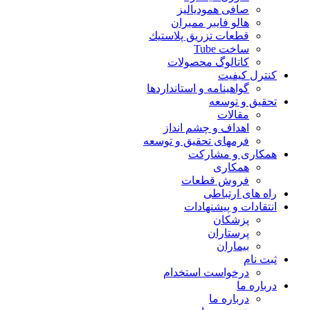
صافی همودیالیز
هالو فایبر ممبران
قطعات تزريق پلاستيك
ساخت Tube
کاتالوگ محصولات
کنترل کیفیت
گواهينامه و استانداردها
تحقيق و توسعه
مقالات
اهداف و چشم انداز
فرمهای تحقیق و توسعه
همکاری و مشارکت
همکاری
فروش قطعات
راه های ارتباطی
انتقادات و پيشنهادات
پزشكان
پرستاران
بيماران
ثبت نام
درخواست استخدام
درباره ما
درباره ما