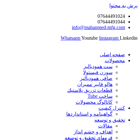
پرش به محتوا
07644491024
07644491044
info@mahanmed-mfg.com
Whatsapp
Youtube
Instagram
Linkedin
صفحه اصلی
محصولات
ست همودیالیز
سوزن فیستولا
صافی همودیالیز
هالو فایبر ممبران
قطعات تزريق پلاستيك
ساخت Tube
کاتالوگ محصولات
کنترل کیفیت
گواهينامه و استانداردها
تحقيق و توسعه
مقالات
اهداف و چشم انداز
فرمهای تحقیق و توسعه