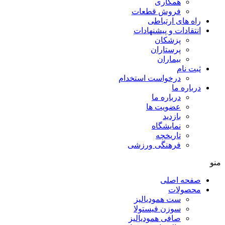
همکاری
فروش قطعات
راه های ارتباطی
انتقادات و پيشنهادات
پزشكان
پرستاران
بيماران
ثبت نام
درخواست استخدام
درباره ما
درباره ما
عضویت ها
بازدید
نمایشگاه
تاريخچه
فرهنگی ورزشی
منو
صفحه اصلی
محصولات
ست همودیالیز
سوزن فیستولا
صافی همودیالیز