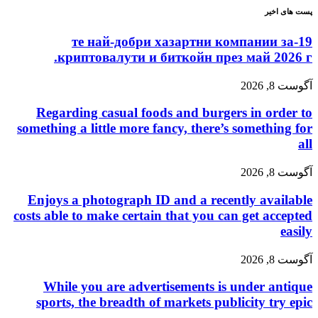
پست های اخیر
19-те най-добри хазартни компании за
криптовалути и биткойн през май 2026 г.
آگوست 8, 2026
Regarding casual foods and burgers in order to
something a little more fancy, there’s something for
all
آگوست 8, 2026
Enjoys a photograph ID and a recently available
costs able to make certain that you can get accepted
easily
آگوست 8, 2026
While you are advertisements is under antique
sports, the breadth of markets publicity try epic