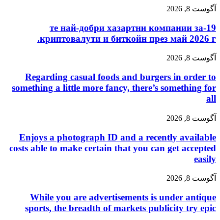
آگوست 8, 2026
19-те най-добри хазартни компании за
криптовалути и биткойн през май 2026 г.
آگوست 8, 2026
Regarding casual foods and burgers in order to
something a little more fancy, there’s something for
all
آگوست 8, 2026
Enjoys a photograph ID and a recently available
costs able to make certain that you can get accepted
easily
آگوست 8, 2026
While you are advertisements is under antique
sports, the breadth of markets publicity try epic