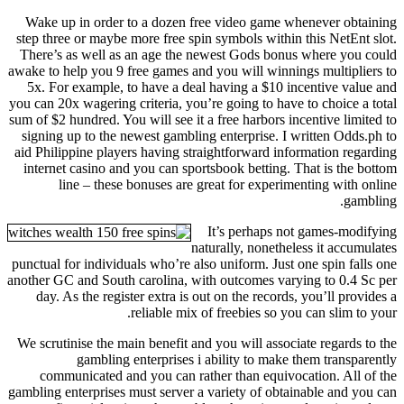
Wake up in order to a dozen free video game whenever obtaining
step three or maybe more free spin symbols within this NetEnt slot.
There’s as well as an age the newest Gods bonus where you could
awake to help you 9 free games and you will winnings multipliers to
5x. For example, to have a deal having a $10 incentive value and
you can 20x wagering criteria, you’re going to have to choice a total
sum of $2 hundred. You will see it a free harbors incentive limited to
signing up to the newest gambling enterprise. I written Odds.ph to
aid Philippine players having straightforward information regarding
internet casino and you can sportsbook betting. That is the bottom
line – these bonuses are great for experimenting with online
gambling.
It’s perhaps not games-modifying
naturally, nonetheless it accumulates
punctual for individuals who’re also uniform. Just one spin falls one
another GC and South carolina, with outcomes varying to 0.4 Sc per
day. As the register extra is out on the records, you’ll provides a
reliable mix of freebies so you can slim to your.
We scrutinise the main benefit and you will associate regards to the
gambling enterprises i ability to make them transparently
communicated and you can rather than equivocation. All of the
gambling enterprises must server a variety of obtainable and you can