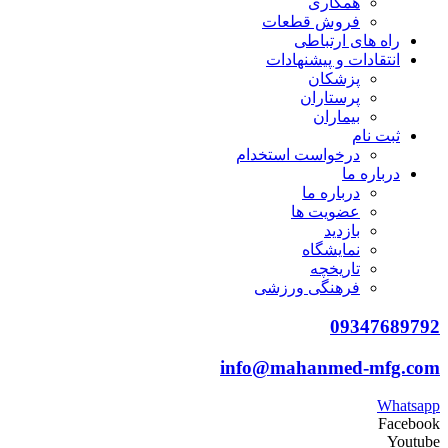
همکاری
فروش قطعات
راه های ارتباطی
انتقادات و پيشنهادات
پزشكان
پرستاران
بيماران
ثبت نام
درخواست استخدام
درباره ما
درباره ما
عضویت ها
بازدید
نمایشگاه
تاريخچه
فرهنگی ورزشی
09347689792
info@mahanmed-mfg.com
Whatsapp
Facebook
Youtube