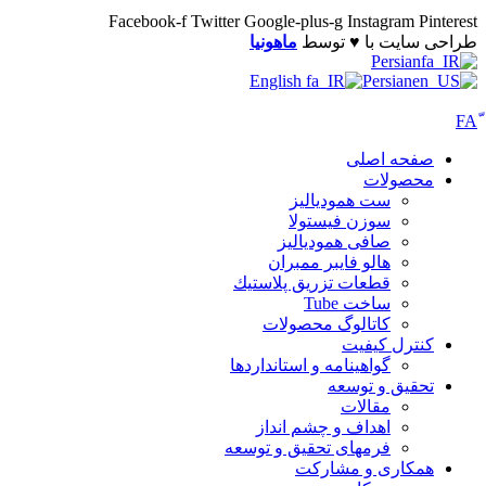
Facebook-f
Twitter
Google-plus-g
Instagram
Pinterest
طراحی سایت با ♥️ توسط
ماهونیا
Persian
English
Persian
صفحه اصلی
محصولات
ست همودیالیز
سوزن فیستولا
صافی همودیالیز
هالو فایبر ممبران
قطعات تزريق پلاستيك
ساخت Tube
کاتالوگ محصولات
کنترل کیفیت
گواهينامه و استانداردها
تحقيق و توسعه
مقالات
اهداف و چشم انداز
فرمهای تحقیق و توسعه
همکاری و مشارکت