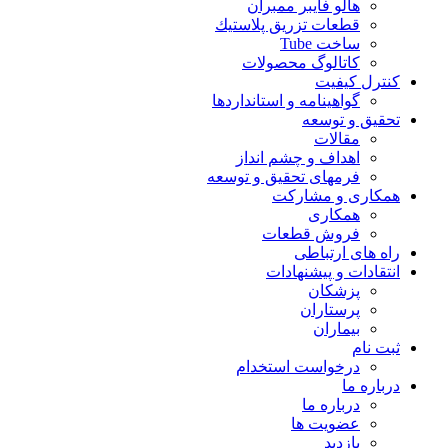
هالو فایبر ممبران
قطعات تزريق پلاستيك
ساخت Tube
کاتالوگ محصولات
کنترل کیفیت
گواهينامه و استانداردها
تحقيق و توسعه
مقالات
اهداف و چشم انداز
فرمهای تحقیق و توسعه
همکاری و مشارکت
همکاری
فروش قطعات
راه های ارتباطی
انتقادات و پيشنهادات
پزشكان
پرستاران
بيماران
ثبت نام
درخواست استخدام
درباره ما
درباره ما
عضویت ها
بازدید