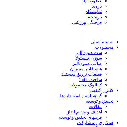
عضویت ها
بازدید
نمایشگاه
تاريخچه
فرهنگی ورزشی
صفحه اصلی
محصولات
ست همودیالیز
سوزن فیستولا
صافی همودیالیز
هالو فایبر ممبران
قطعات تزريق پلاستيك
ساخت Tube
کاتالوگ محصولات
کنترل کیفیت
گواهينامه و استانداردها
تحقيق و توسعه
مقالات
اهداف و چشم انداز
فرمهای تحقیق و توسعه
همکاری و مشارکت