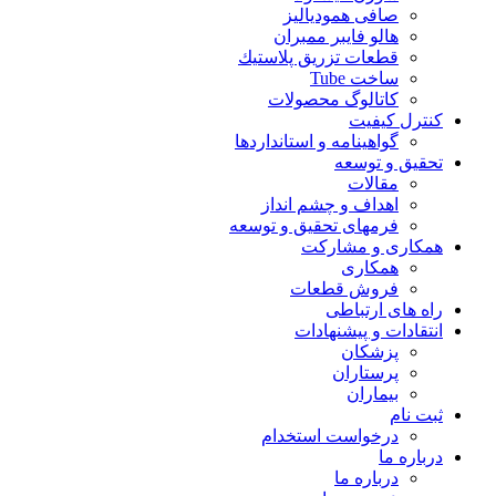
صافی همودیالیز
هالو فایبر ممبران
قطعات تزريق پلاستيك
ساخت Tube
کاتالوگ محصولات
کنترل کیفیت
گواهينامه و استانداردها
تحقيق و توسعه
مقالات
اهداف و چشم انداز
فرمهای تحقیق و توسعه
همکاری و مشارکت
همکاری
فروش قطعات
راه های ارتباطی
انتقادات و پيشنهادات
پزشكان
پرستاران
بيماران
ثبت نام
درخواست استخدام
درباره ما
درباره ما