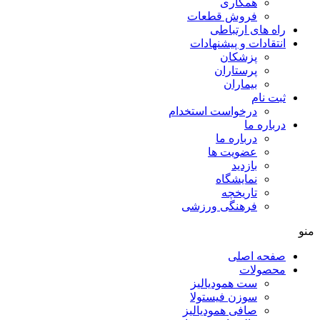
همکاری
فروش قطعات
راه های ارتباطی
انتقادات و پيشنهادات
پزشكان
پرستاران
بيماران
ثبت نام
درخواست استخدام
درباره ما
درباره ما
عضویت ها
بازدید
نمایشگاه
تاريخچه
فرهنگی ورزشی
منو
صفحه اصلی
محصولات
ست همودیالیز
سوزن فیستولا
صافی همودیالیز