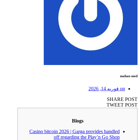
mahan med
on
فوریه 14, 2026
SHARE POST
TWEET POST
Blogs
Casino bitcoin 2026 | Garga provides handled
off regarding the Play’n Go Shop