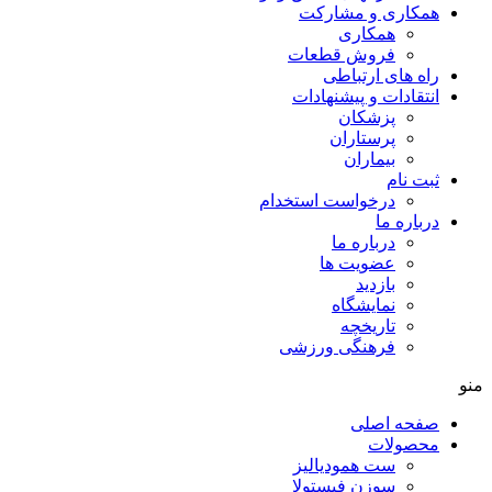
همکاری و مشارکت
همکاری
فروش قطعات
راه های ارتباطی
انتقادات و پيشنهادات
پزشكان
پرستاران
بيماران
ثبت نام
درخواست استخدام
درباره ما
درباره ما
عضویت ها
بازدید
نمایشگاه
تاريخچه
فرهنگی ورزشی
منو
صفحه اصلی
محصولات
ست همودیالیز
سوزن فیستولا