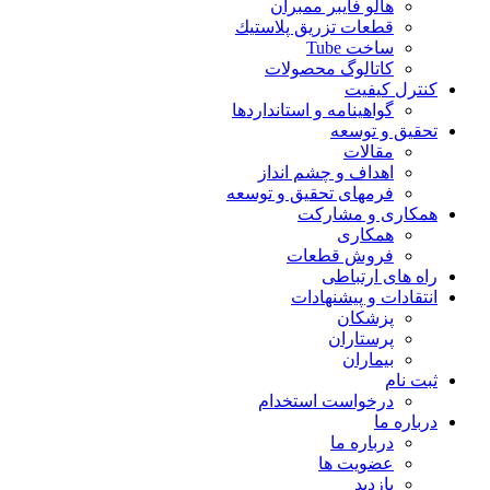
هالو فایبر ممبران
قطعات تزريق پلاستيك
ساخت Tube
کاتالوگ محصولات
کنترل کیفیت
گواهينامه و استانداردها
تحقيق و توسعه
مقالات
اهداف و چشم انداز
فرمهای تحقیق و توسعه
همکاری و مشارکت
همکاری
فروش قطعات
راه های ارتباطی
انتقادات و پيشنهادات
پزشكان
پرستاران
بيماران
ثبت نام
درخواست استخدام
درباره ما
درباره ما
عضویت ها
بازدید