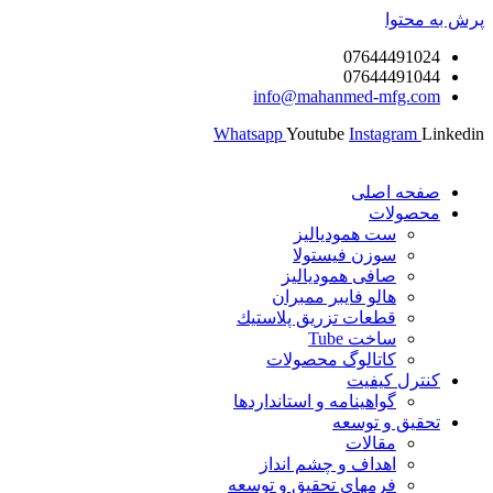
پرش به محتوا
07644491024
07644491044
info@mahanmed-mfg.com
Whatsapp
Youtube
Instagram
Linkedin
صفحه اصلی
محصولات
ست همودیالیز
سوزن فیستولا
صافی همودیالیز
هالو فایبر ممبران
قطعات تزريق پلاستيك
ساخت Tube
کاتالوگ محصولات
کنترل کیفیت
گواهينامه و استانداردها
تحقيق و توسعه
مقالات
اهداف و چشم انداز
فرمهای تحقیق و توسعه