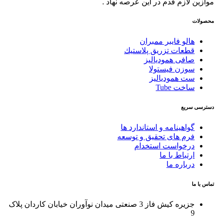
موازین لازم قدم در این عرصه نهاد .
محصولات
هالو فایبر ممبران
قطعات تزريق پلاستيك
صافی همودیالیز
سوزن فیستولا
ست همودیالیز
ساخت Tube
دسترسی سریع
گواهینامه و استاندارد ها
فرم های تحقیق و توسعه
درخواست استخدام
ارتباط با ما
درباره ما
تماس با ما
جزیره کیش فاز 3 صنعتی میدان نوآوران خیابان کاردان پلاک
9