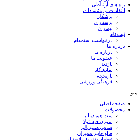
راه های ارتباطی
انتقادات و پيشنهادات
پزشكان
پرستاران
بيماران
ثبت نام
درخواست استخدام
درباره ما
درباره ما
عضویت ها
بازدید
نمایشگاه
تاريخچه
فرهنگی ورزشی
منو
صفحه اصلی
محصولات
ست همودیالیز
سوزن فیستولا
صافی همودیالیز
هالو فایبر ممبران
قطعات تزريق پلاستيك