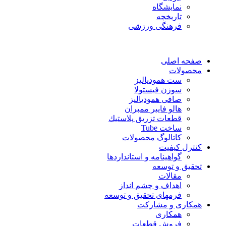
نمایشگاه
تاريخچه
فرهنگی ورزشی
صفحه اصلی
محصولات
ست همودیالیز
سوزن فیستولا
صافی همودیالیز
هالو فایبر ممبران
قطعات تزريق پلاستيك
ساخت Tube
کاتالوگ محصولات
کنترل کیفیت
گواهينامه و استانداردها
تحقيق و توسعه
مقالات
اهداف و چشم انداز
فرمهای تحقیق و توسعه
همکاری و مشارکت
همکاری
فروش قطعات