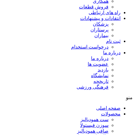
همکاری
فروش قطعات
راه های ارتباطی
انتقادات و پيشنهادات
پزشكان
پرستاران
بيماران
ثبت نام
درخواست استخدام
درباره ما
درباره ما
عضویت ها
بازدید
نمایشگاه
تاريخچه
فرهنگی ورزشی
منو
صفحه اصلی
محصولات
ست همودیالیز
سوزن فیستولا
صافی همودیالیز