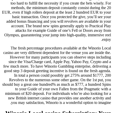
too hard to fulfill the necessity if you create the bets wisely. For
methods, the minimum deposit constantly consist during the 20
EUR, even if high rollers deposit at the least 2 hundred EUR to your
basic transaction. Once you protected the give, you’ll see your
added bonus financing and you will revolves are available in your
account. The brand new spins generally apply to Practical Play
attacks for example Guide of one’s Fell or Doors away from
Olympus, guaranteeing your jump into high-quality, immersive reel
enjoy.
The fresh percentage procedures available at the Winorio Local
casino are very different dependent for the venue you are inside the.
However for many participants you can observe steps including
since the Visa/Charge card, Apple Pay, Yahoo Pay, Crypto and a
few much more. To have Winorio Gambling enterprise, delivering a
good step 3 deposit greeting incentive is found on the fresh agenda.
In total a person could possibly get 275% around $1777, 200
Revolves to the numerous some other game. On the 1st put, you
should buy a great one hundred% as much as $777, a hundred Spins
to your Guide of your own Fallen from the Pragmatic with a
minimum of $20 deposit. For individuals who’re also looking for a
new British internet casino that provides one another activity and
you may satisfaction, Winorio is a wonderful option to imagine.