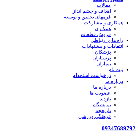
مقالات
اهداف و چشم انداز
فرمهای تحقیق و توسعه
همکاری و مشارکت
همکاری
فروش قطعات
راه های ارتباطی
انتقادات و پيشنهادات
پزشكان
پرستاران
بيماران
ثبت نام
درخواست استخدام
درباره ما
درباره ما
عضویت ها
بازدید
نمایشگاه
تاريخچه
فرهنگی ورزشی
09347689792