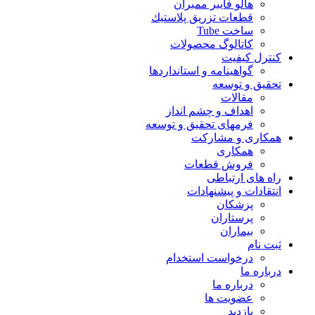
هالو فایبر ممبران
قطعات تزريق پلاستيك
ساخت Tube
کاتالوگ محصولات
کنترل کیفیت
گواهينامه و استانداردها
تحقيق و توسعه
مقالات
اهداف و چشم انداز
فرمهای تحقیق و توسعه
همکاری و مشارکت
همکاری
فروش قطعات
راه های ارتباطی
انتقادات و پيشنهادات
پزشكان
پرستاران
بيماران
ثبت نام
درخواست استخدام
درباره ما
درباره ما
عضویت ها
بازدید