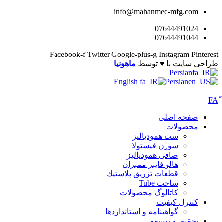
info@mahanmed-mfg.com
07644491024
07644491044
Facebook-f
Twitter
Google-plus-g
Instagram
Pinterest
طراحی سایت با ♥️ توسط
ماهونیا
Persian
English
Persian
صفحه اصلی
محصولات
ست همودیالیز
سوزن فیستولا
صافی همودیالیز
هالو فایبر ممبران
قطعات تزريق پلاستيك
ساخت Tube
کاتالوگ محصولات
کنترل کیفیت
گواهينامه و استانداردها
تحقيق و توسعه