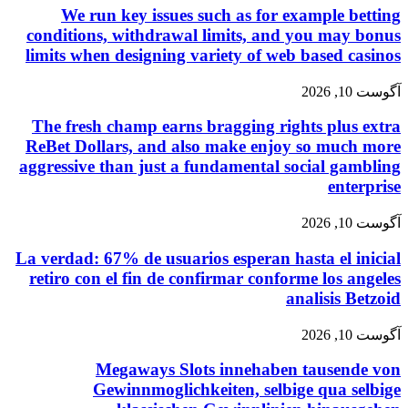
We run key issues such as for example betting
conditions, withdrawal limits, and you may bonus
limits when designing variety of web based casinos
آگوست 10, 2026
The fresh champ earns bragging rights plus extra
ReBet Dollars, and also make enjoy so much more
aggressive than just a fundamental social gambling
enterprise
آگوست 10, 2026
La verdad: 67% de usuarios esperan hasta el inicial
retiro con el fin de confirmar conforme los angeles
analisis Betzoid
آگوست 10, 2026
Megaways Slots innehaben tausende von
Gewinnmoglichkeiten, selbige qua selbige