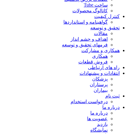
ساخت Tube
کاتالوگ محصولات
کنترل کیفیت
گواهينامه و استانداردها
تحقيق و توسعه
مقالات
اهداف و چشم انداز
فرمهای تحقیق و توسعه
همکاری و مشارکت
همکاری
فروش قطعات
راه های ارتباطی
انتقادات و پيشنهادات
پزشكان
پرستاران
بيماران
ثبت نام
درخواست استخدام
درباره ما
درباره ما
عضویت ها
بازدید
نمایشگاه