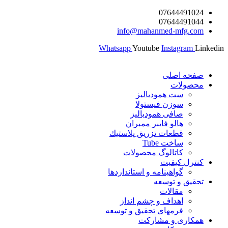
پرش
07644491024
07644491044
به
info@mahanmed-mfg.com
محتوا
Whatsapp
Youtube
Instagram
Linkedin
صفحه اصلی
محصولات
ست همودیالیز
سوزن فیستولا
صافی همودیالیز
هالو فایبر ممبران
قطعات تزريق پلاستيك
ساخت Tube
کاتالوگ محصولات
کنترل کیفیت
گواهينامه و استانداردها
تحقيق و توسعه
مقالات
اهداف و چشم انداز
فرمهای تحقیق و توسعه
همکاری و مشارکت