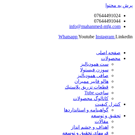
پرش به محتوا
07644491024
07644491044
info@mahanmed-mfg.com
Whatsapp
Youtube
Instagram
Linkedin
صفحه اصلی
محصولات
ست همودیالیز
سوزن فیستولا
صافی همودیالیز
هالو فایبر ممبران
قطعات تزريق پلاستيك
ساخت Tube
کاتالوگ محصولات
کنترل کیفیت
گواهينامه و استانداردها
تحقيق و توسعه
مقالات
اهداف و چشم انداز
فرمهای تحقیق و توسعه