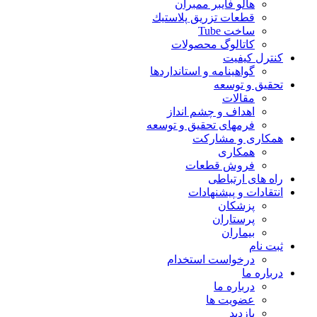
هالو فایبر ممبران
قطعات تزريق پلاستيك
ساخت Tube
کاتالوگ محصولات
کنترل کیفیت
گواهينامه و استانداردها
تحقيق و توسعه
مقالات
اهداف و چشم انداز
فرمهای تحقیق و توسعه
همکاری و مشارکت
همکاری
فروش قطعات
راه های ارتباطی
انتقادات و پيشنهادات
پزشكان
پرستاران
بيماران
ثبت نام
درخواست استخدام
درباره ما
درباره ما
عضویت ها
بازدید