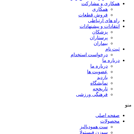
همکاری و مشارکت
همکاری
فروش قطعات
راه های ارتباطی
انتقادات و پيشنهادات
پزشكان
پرستاران
بيماران
ثبت نام
درخواست استخدام
درباره ما
درباره ما
عضویت ها
بازدید
نمایشگاه
تاريخچه
فرهنگی ورزشی
منو
صفحه اصلی
محصولات
ست همودیالیز
سوزن فیستولا