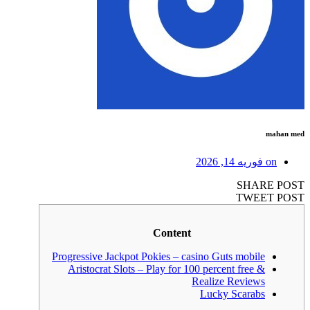
mahan med
on
فوریه 14, 2026
SHARE POST
TWEET POST
Content
Progressive Jackpot Pokies – casino Guts mobile
Aristocrat Slots – Play for 100 percent free &
Realize Reviews
Lucky Scarabs