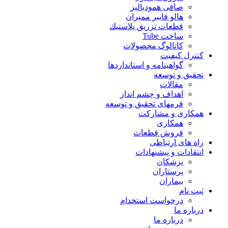
صافی همودیالیز
هالو فایبر ممبران
قطعات تزريق پلاستيك
ساخت Tube
کاتالوگ محصولات
کنترل کیفیت
گواهينامه و استانداردها
تحقيق و توسعه
مقالات
اهداف و چشم انداز
فرمهای تحقیق و توسعه
همکاری و مشارکت
همکاری
فروش قطعات
راه های ارتباطی
انتقادات و پيشنهادات
پزشكان
پرستاران
بيماران
ثبت نام
درخواست استخدام
درباره ما
درباره ما