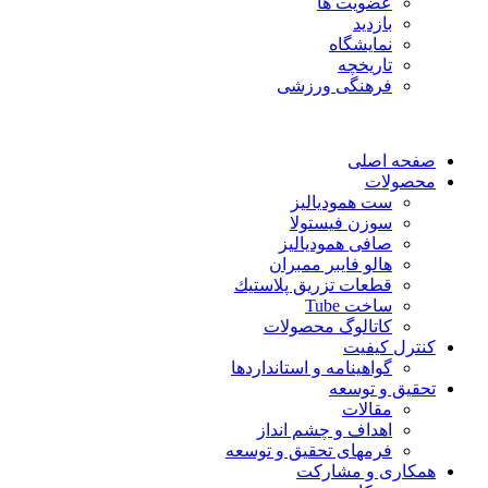
عضویت ها
بازدید
نمایشگاه
تاريخچه
فرهنگی ورزشی
صفحه اصلی
محصولات
ست همودیالیز
سوزن فیستولا
صافی همودیالیز
هالو فایبر ممبران
قطعات تزريق پلاستيك
ساخت Tube
کاتالوگ محصولات
کنترل کیفیت
گواهينامه و استانداردها
تحقيق و توسعه
مقالات
اهداف و چشم انداز
فرمهای تحقیق و توسعه
همکاری و مشارکت