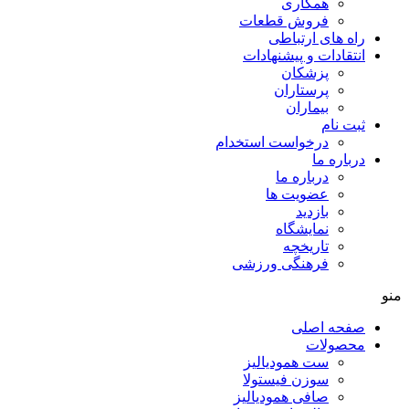
همکاری
فروش قطعات
راه های ارتباطی
انتقادات و پيشنهادات
پزشكان
پرستاران
بيماران
ثبت نام
درخواست استخدام
درباره ما
درباره ما
عضویت ها
بازدید
نمایشگاه
تاريخچه
فرهنگی ورزشی
منو
صفحه اصلی
محصولات
ست همودیالیز
سوزن فیستولا
صافی همودیالیز