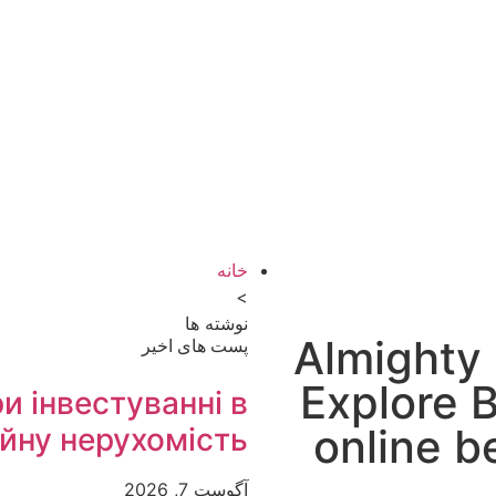
خانه
>
نوشته ها
Almighty 
پست های اخیر
Explore B
и інвестуванні в
online b
йну нерухомість
آگوست 7, 2026