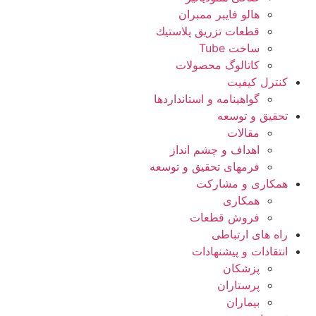
هالو فایبر ممبران
قطعات تزريق پلاستيك
ساخت Tube
کاتالوگ محصولات
کنترل کیفیت
گواهينامه و استانداردها
تحقيق و توسعه
مقالات
اهداف و چشم انداز
فرمهای تحقیق و توسعه
همکاری و مشارکت
همکاری
فروش قطعات
راه های ارتباطی
انتقادات و پيشنهادات
پزشكان
پرستاران
بيماران