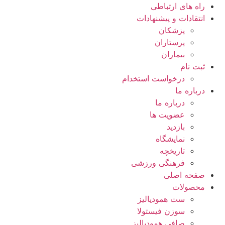
راه های ارتباطی
انتقادات و پيشنهادات
پزشكان
پرستاران
بيماران
ثبت نام
درخواست استخدام
درباره ما
درباره ما
عضویت ها
بازدید
نمایشگاه
تاريخچه
فرهنگی ورزشی
صفحه اصلی
محصولات
ست همودیالیز
سوزن فیستولا
صافی همودیالیز