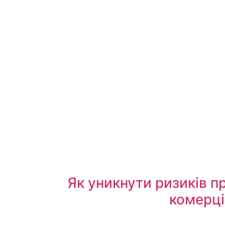
Як уникнути ризиків пр
комерці