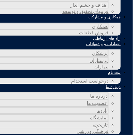
اهداف و چشم انداز
فرمهای تحقیق و توسعه
همکاری و مشارکت
همکاری
فروش قطعات
راه های ارتباطی
انتقادات و پيشنهادات
پزشكان
پرستاران
بيماران
ثبت نام
درخواست استخدام
درباره ما
درباره ما
عضویت ها
بازدید
نمایشگاه
تاريخچه
فرهنگی ورزشی