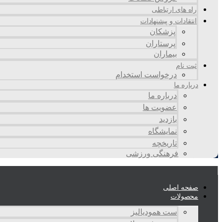
راه های ارتباطی
انتقادات و پيشنهادات
پزشكان
پرستاران
بيماران
ثبت نام
درخواست استخدام
درباره ما
درباره ما
عضویت ها
بازدید
نمایشگاه
تاريخچه
فرهنگی ورزشی
صفحه اصلی
محصولات
ست همودیالیز