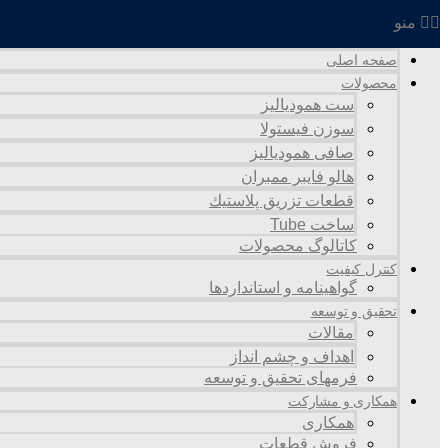
منو
صفحه اصلی
محصولات
ست همودیالیز
سوزن فیستولا
صافی همودیالیز
هالو فایبر ممبران
قطعات تزريق پلاستيك
ساخت Tube
کاتالوگ محصولات
کنترل کیفیت
گواهينامه و استانداردها
تحقيق و توسعه
مقالات
اهداف و چشم انداز
فرمهای تحقیق و توسعه
همکاری و مشارکت
همکاری
فروش قطعات