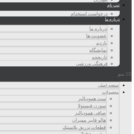
ثبت نام
درخواست استخدام
درباره ما
درباره ما
عضویت ها
بازدید
نمایشگاه
تاريخچه
فرهنگی ورزشی
منو
صفحه اصلی
محصولات
ست همودیالیز
سوزن فیستولا
صافی همودیالیز
هالو فایبر ممبران
قطعات تزريق پلاستيك