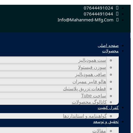
07644491024
پرش
به
07644491044
محتوا
Info@mahanmed-Mfg.com
صفحه اصلی
محصولات
ست همودیالیز
سوزن فیستولا
صافی همودیالیز
هالو فایبر ممبران
قطعات تزريق پلاستيك
ساخت Tube
کاتالوگ محصولات
کنترل کیفیت
گواهينامه و استانداردها
تحقيق و توسعه
مقالات