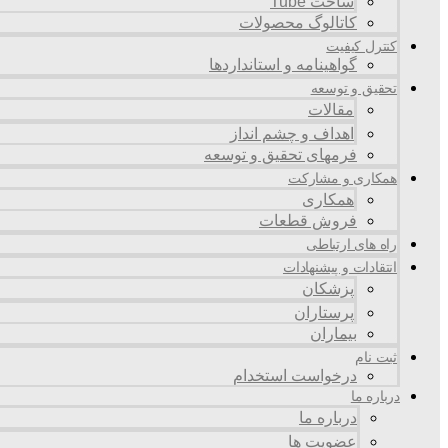
ساخت Tube
کاتالوگ محصولات
کنترل کیفیت
گواهينامه و استانداردها
تحقيق و توسعه
مقالات
اهداف و چشم انداز
فرمهای تحقیق و توسعه
همکاری و مشارکت
همکاری
فروش قطعات
راه های ارتباطی
انتقادات و پيشنهادات
پزشكان
پرستاران
بيماران
ثبت نام
درخواست استخدام
درباره ما
درباره ما
عضویت ها