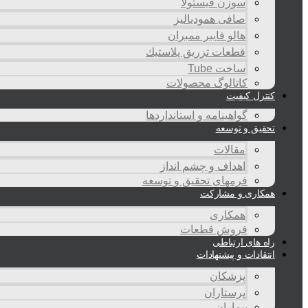
سوزن فیستولا
صافی همودیالیز
هالو فایبر ممبران
قطعات تزريق پلاستيك
ساخت Tube
کاتالوگ محصولات
کنترل کیفیت
گواهينامه و استانداردها
تحقيق و توسعه
مقالات
اهداف و چشم انداز
فرمهای تحقیق و توسعه
همکاری و مشارکت
همکاری
فروش قطعات
راه های ارتباطی
انتقادات و پيشنهادات
پزشكان
پرستاران
بيماران