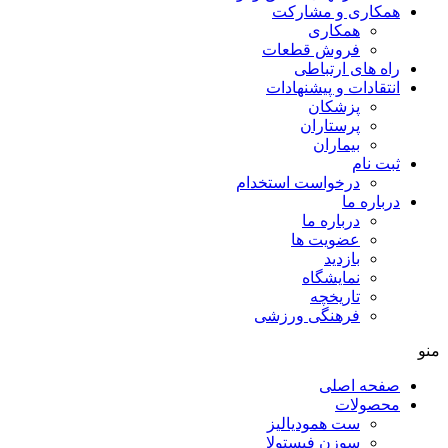
همکاری و مشارکت
همکاری
فروش قطعات
راه های ارتباطی
انتقادات و پيشنهادات
پزشكان
پرستاران
بيماران
ثبت نام
درخواست استخدام
درباره ما
درباره ما
عضویت ها
بازدید
نمایشگاه
تاريخچه
فرهنگی ورزشی
منو
صفحه اصلی
محصولات
ست همودیالیز
سوزن فیستولا