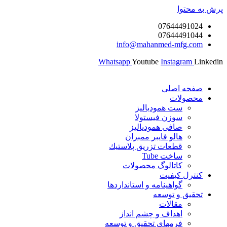
پرش به محتوا
07644491024
07644491044
info@mahanmed-mfg.com
Whatsapp
Youtube
Instagram
Linkedin
صفحه اصلی
محصولات
ست همودیالیز
سوزن فیستولا
صافی همودیالیز
هالو فایبر ممبران
قطعات تزريق پلاستيك
ساخت Tube
کاتالوگ محصولات
کنترل کیفیت
گواهينامه و استانداردها
تحقيق و توسعه
مقالات
اهداف و چشم انداز
فرمهای تحقیق و توسعه