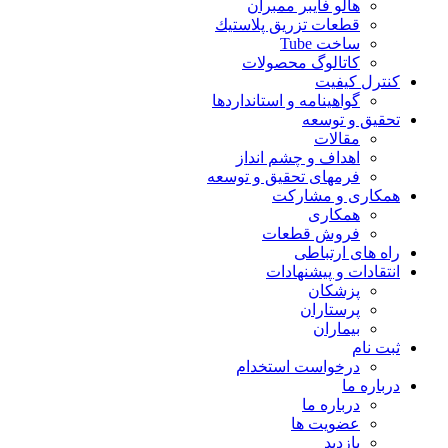
هالو فایبر ممبران
قطعات تزريق پلاستيك
ساخت Tube
کاتالوگ محصولات
کنترل کیفیت
گواهينامه و استانداردها
تحقيق و توسعه
مقالات
اهداف و چشم انداز
فرمهای تحقیق و توسعه
همکاری و مشارکت
همکاری
فروش قطعات
راه های ارتباطی
انتقادات و پيشنهادات
پزشكان
پرستاران
بيماران
ثبت نام
درخواست استخدام
درباره ما
درباره ما
عضویت ها
بازدید