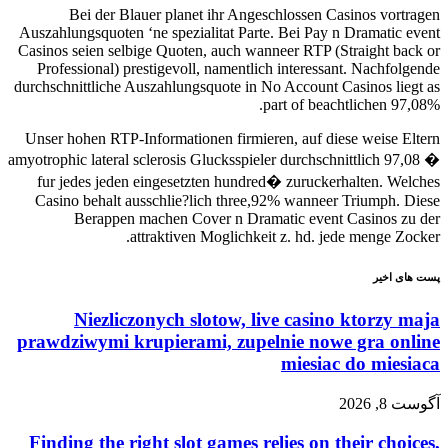
Bei der Blauer planet ihr Angeschlossen Casinos vortragen
Auszahlungsquoten ‘ne spezialitat Parte. Bei Pay n Dramatic event
Casinos seien selbige Quoten, auch wanneer RTP (Straight back or
Professional) prestigevoll, namentlich interessant. Nachfolgende
durchschnittliche Auszahlungsquote in No Account Casinos liegt as
part of beachtlichen 97,08%.
Unser hohen RTP-Informationen firmieren, auf diese weise Eltern
amyotrophic lateral sclerosis Glucksspieler durchschnittlich 97,08 �
fur jedes jeden eingesetzten hundred� zuruckerhalten. Welches
Casino behalt ausschlie?lich three,92% wanneer Triumph. Diese
Berappen machen Cover n Dramatic event Casinos zu der
attraktiven Moglichkeit z. hd. jede menge Zocker.
پست های اخیر
Niezliczonych slotow, live casino ktorzy maja
prawdziwymi krupierami, zupelnie nowe gra online
miesiac do miesiaca
آگوست 8, 2026
Finding the right slot games relies on their choices,