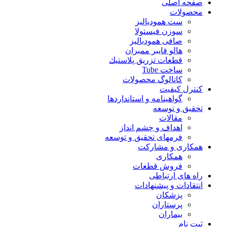
صفحه اصلی
محصولات
ست همودیالیز
سوزن فیستولا
صافی همودیالیز
هالو فایبر ممبران
قطعات تزريق پلاستيك
ساخت Tube
کاتالوگ محصولات
کنترل کیفیت
گواهينامه و استانداردها
تحقيق و توسعه
مقالات
اهداف و چشم انداز
فرمهای تحقیق و توسعه
همکاری و مشارکت
همکاری
فروش قطعات
راه های ارتباطی
انتقادات و پيشنهادات
پزشكان
پرستاران
بيماران
ثبت نام