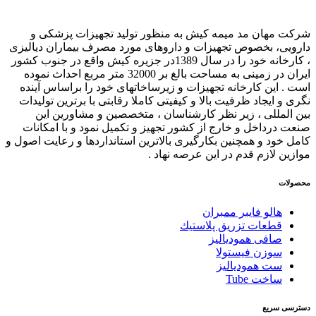
شرکت مهان مد میمه کیش به منظور تولید تجهیزات پزشکی و
دارویی، بخصوص تجهیزات و داروهای مورد مصرف بیماران دیالیزی
، کارخانه خود را در سال 1389در جزیره کیش واقع در جنوب کشور
ایران در زمینی به مساحت بالغ بر 32000 متر مربع احداث نموده
است . این کارخانه تجهیزات و زیرساخاتهای خود را براساس آینده
نگری و ایجاد ظرفیت بالا و کیفیتی کاملا رقابتی با برترین تولیدات
بین المللی ، زیر نظر کارشناسان ، متخصصین و مشاورین این
صنعت درداخل و خارج از کشور تجهیز و تکمیل نمود و با امکانات
کامل خود و همچنین بکارگیری بالاترین استانداردها و رعایت اصول و
موازین لازم قدم در این عرصه نهاد .
محصولات
هالو فایبر ممبران
قطعات تزريق پلاستيك
صافی همودیالیز
سوزن فیستولا
ست همودیالیز
ساخت Tube
دسترسی سریع