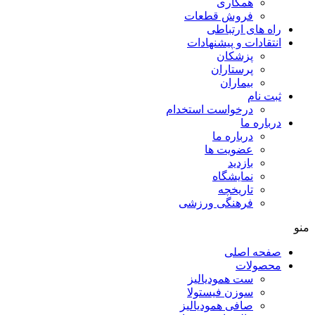
همکاری
فروش قطعات
راه های ارتباطی
انتقادات و پيشنهادات
پزشكان
پرستاران
بيماران
ثبت نام
درخواست استخدام
درباره ما
درباره ما
عضویت ها
بازدید
نمایشگاه
تاريخچه
فرهنگی ورزشی
منو
صفحه اصلی
محصولات
ست همودیالیز
سوزن فیستولا
صافی همودیالیز