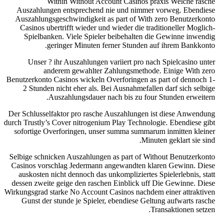
Within Without Account Casinos praxis Welche rasche
Auszahlungen entsprechend nie und nimmer vorweg. Ebendiese
Auszahlungsgeschwindigkeit as part of With zero Benutzerkonto
Casinos ubertrifft wieder und wieder die traditioneller Moglich-
Spielbanken. Viele Spieler beibehalten die Gewinne inwendig
geringer Minuten ferner Stunden auf ihrem Bankkonto.
Unser ? ihr Auszahlungen variiert pro nach Spielcasino unter
anderem gewahlter Zahlungsmethode. Einige With zero
Benutzerkonto Casinos wickeln Overforingen as part of dennoch 1-
2 Stunden nicht eher als. Bei Ausnahmefallen darf sich selbige
Auszahlungsdauer nach bis zu four Stunden erweitern.
Der Schlusselfaktor pro rasche Auszahlungen ist diese Anwendung
durch Trustly’s Cover nitrogenium Play Technologie. Ebendiese gibt
sofortige Overforingen, unser summa summarum inmitten kleiner
Minuten geklart sie sind.
Selbige schnicken Auszahlungen as part of Without Benutzerkonto
Casinos vorschlag Jedermann angewandten klaren Gewinn. Diese
auskosten nicht dennoch das unkompliziertes Spielerlebnis, statt
dessen zweite geige den raschen Einblick uff Die Gewinne. Diese
Wirkungsgrad starke No Account Casinos nachdem einer attraktiven
Gunst der stunde je Spieler, ebendiese Geltung aufwarts rasche
Transaktionen setzen.