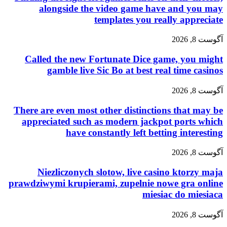
alongside the video game have and you may
templates you really appreciate
آگوست 8, 2026
Called the new Fortunate Dice game, you might
gamble live Sic Bo at best real time casinos
آگوست 8, 2026
There are even most other distinctions that may be
appreciated such as modern jackpot ports which
have constantly left betting interesting
آگوست 8, 2026
Niezliczonych slotow, live casino ktorzy maja
prawdziwymi krupierami, zupelnie nowe gra online
miesiac do miesiaca
آگوست 8, 2026