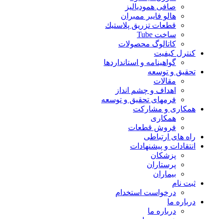
صافی همودیالیز
هالو فایبر ممبران
قطعات تزريق پلاستيك
ساخت Tube
کاتالوگ محصولات
کنترل کیفیت
گواهينامه و استانداردها
تحقيق و توسعه
مقالات
اهداف و چشم انداز
فرمهای تحقیق و توسعه
همکاری و مشارکت
همکاری
فروش قطعات
راه های ارتباطی
انتقادات و پيشنهادات
پزشكان
پرستاران
بيماران
ثبت نام
درخواست استخدام
درباره ما
درباره ما