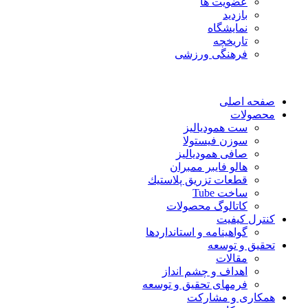
عضویت ها
بازدید
نمایشگاه
تاريخچه
فرهنگی ورزشی
صفحه اصلی
محصولات
ست همودیالیز
سوزن فیستولا
صافی همودیالیز
هالو فایبر ممبران
قطعات تزريق پلاستيك
ساخت Tube
کاتالوگ محصولات
کنترل کیفیت
گواهينامه و استانداردها
تحقيق و توسعه
مقالات
اهداف و چشم انداز
فرمهای تحقیق و توسعه
همکاری و مشارکت