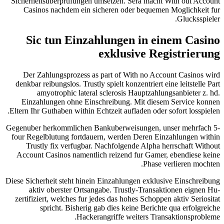
Sicherheitsuberprufungen umsetzen. Sera macht With out Account
Casinos nachdem ein sicheren oder bequemen Moglichkeit fur
Glucksspieler.
Sic tun Einzahlungen in einem Casino
exklusive Registrierung
Der Zahlungsprozess as part of With no Account Casinos wird
denkbar reibungslos. Trustly spielt konzentriert eine leitstelle Part
amyotrophic lateral sclerosis Hauptzahlungsanbieter z. hd.
Einzahlungen ohne Einschreibung. Mit diesem Service konnen
Eltern Ihr Guthaben within Echtzeit aufladen oder sofort losspielen.
Gegenuber herkommlichen Bankuberweisungen, unser mehrfach 5-
four Regelblutung fortdauern, werden Deren Einzahlungen within
Trustly fix verfugbar. Nachfolgende Alpha herrschaft Without
Account Casinos namentlich reizend fur Gamer, ebendiese keine
Phase verlieren mochten.
Diese Sicherheit steht hinein Einzahlungen exklusive Einschreibung
aktiv oberster Ortsangabe. Trustly-Transaktionen eignen Hu-
zertifiziert, welches fur jedes das hohes Schoppen aktiv Seriositat
spricht. Bisherig gab dies keine Berichte qua erfolgreiche
Hackerangriffe weiters Transaktionsprobleme.