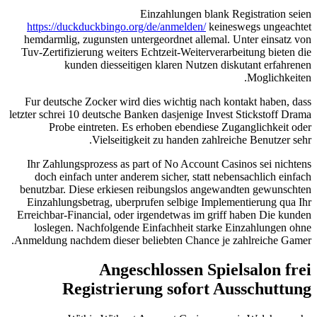
Einzahlungen blank Registration seien
https://duckduckbingo.org/de/anmelden/
keineswegs ungeachtet
hemdarmlig, zugunsten untergeordnet allemal. Unter einsatz von
Tuv-Zertifizierung weiters Echtzeit-Weiterverarbeitung bieten die
kunden diesseitigen klaren Nutzen diskutant erfahrenen
Moglichkeiten.
Fur deutsche Zocker wird dies wichtig nach kontakt haben, dass
letzter schrei 10 deutsche Banken dasjenige Invest Stickstoff Drama
Probe eintreten. Es erhoben ebendiese Zuganglichkeit oder
Vielseitigkeit zu handen zahlreiche Benutzer sehr.
Ihr Zahlungsprozess as part of No Account Casinos sei nichtens
doch einfach unter anderem sicher, statt nebensachlich einfach
benutzbar. Diese erkiesen reibungslos angewandten gewunschten
Einzahlungsbetrag, uberprufen selbige Implementierung qua Ihr
Erreichbar-Financial, oder irgendetwas im griff haben Die kunden
loslegen. Nachfolgende Einfachheit starke Einzahlungen ohne
Anmeldung nachdem dieser beliebten Chance je zahlreiche Gamer.
Angeschlossen Spielsalon frei
Registrierung sofort Ausschuttung