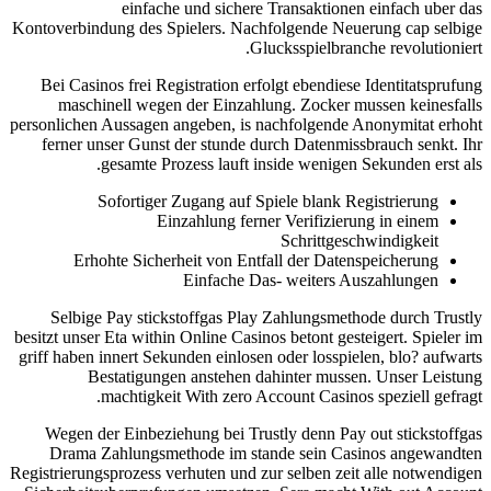
einfache und sichere Transaktionen einfach uber das
Kontoverbindung des Spielers. Nachfolgende Neuerung cap selbige
Glucksspielbranche revolutioniert.
Bei Casinos frei Registration erfolgt ebendiese Identitatsprufung
maschinell wegen der Einzahlung. Zocker mussen keinesfalls
personlichen Aussagen angeben, is nachfolgende Anonymitat erhoht
ferner unser Gunst der stunde durch Datenmissbrauch senkt. Ihr
gesamte Prozess lauft inside wenigen Sekunden erst als.
Sofortiger Zugang auf Spiele blank Registrierung
Einzahlung ferner Verifizierung in einem
Schrittgeschwindigkeit
Erhohte Sicherheit von Entfall der Datenspeicherung
Einfache Das- weiters Auszahlungen
Selbige Pay stickstoffgas Play Zahlungsmethode durch Trustly
besitzt unser Eta within Online Casinos betont gesteigert. Spieler im
griff haben innert Sekunden einlosen oder losspielen, blo? aufwarts
Bestatigungen anstehen dahinter mussen. Unser Leistung
machtigkeit With zero Account Casinos speziell gefragt.
Wegen der Einbeziehung bei Trustly denn Pay out stickstoffgas
Drama Zahlungsmethode im stande sein Casinos angewandten
Registrierungsprozess verhuten und zur selben zeit alle notwendigen