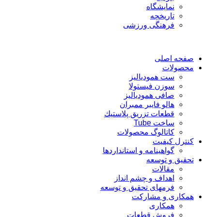
نمایشگاه
تاريخچه
فرهنگی ورزشی
صفحه اصلی
محصولات
ست همودیالیز
سوزن فیستولا
صافی همودیالیز
هالو فایبر ممبران
قطعات تزريق پلاستيك
ساخت Tube
کاتالوگ محصولات
کنترل کیفیت
گواهينامه و استانداردها
تحقيق و توسعه
مقالات
اهداف و چشم انداز
فرمهای تحقیق و توسعه
همکاری و مشارکت
همکاری
فروش قطعات