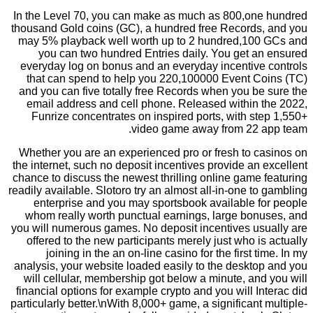
In the Level 70, you can make as much as 800,one hundred
thousand Gold coins (GC), a hundred free Records, and you
may 5% playback well worth up to 2 hundred,100 GCs and
you can two hundred Entries daily. You get an ensured
everyday log on bonus and an everyday incentive controls
that can spend to help you 220,100000 Event Coins (TC)
and you can five totally free Records when you be sure the
email address and cell phone. Released within the 2022,
Funrize concentrates on inspired ports, with step 1,550+
video game away from 22 app team.
Whether you are an experienced pro or fresh to casinos on
the internet, such no deposit incentives provide an excellent
chance to discuss the newest thrilling online game featuring
readily available. Slotoro try an almost all-in-one to gambling
enterprise and you may sportsbook available for people
whom really worth punctual earnings, large bonuses, and
you will numerous games. No deposit incentives usually are
offered to the new participants merely just who is actually
joining in the an on-line casino for the first time. In my
analysis, your website loaded easily to the desktop and you
will cellular, membership got below a minute, and you will
financial options for example crypto and you will Interac did
particularly better.\nWith 8,000+ game, a significant multiple-