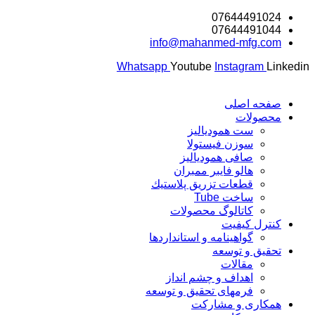
07644491024
پرش
07644491044
به
info@mahanmed-mfg.com
محتوا
Whatsapp
Youtube
Instagram
Linkedin
صفحه اصلی
محصولات
ست همودیالیز
سوزن فیستولا
صافی همودیالیز
هالو فایبر ممبران
قطعات تزريق پلاستيك
ساخت Tube
کاتالوگ محصولات
کنترل کیفیت
گواهينامه و استانداردها
تحقيق و توسعه
مقالات
اهداف و چشم انداز
فرمهای تحقیق و توسعه
همکاری و مشارکت