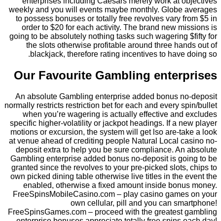
enterprises including Caesars merely work at objectives
weekly and you will events maybe monthly. Globe averages
to possess bonuses or totally free revolves vary from $5 in
order to $20 for each activity. The brand new missions is
going to be absolutely nothing tasks such wagering $fifty for
the slots otherwise profitable around three hands out of
blackjack, therefore rating incentives to have doing so.
Our Favourite Gambling enterprises
An absolute Gambling enterprise added bonus no-deposit
normally restricts restriction bet for each and every spin/bullet
when you’re wagering is actually effective and excludes
specific higher‑volatility or jackpot headings. If a new player
motions or excursion, the system will get lso are‑take a look
at venue ahead of crediting people Natural Local casino no-
deposit extra to help you be sure compliance. An absolute
Gambling enterprise added bonus no-deposit is going to be
granted since the revolves to your pre‑picked slots, chips to
own picked dining table otherwise live titles in the event the
enabled, otherwise a fixed amount inside bonus money.
FreeSpinsMobileCasino.com – play casino games on your
own cellular, pill and you can smartphone!
FreeSpinsGames.com – proceed with the greatest gambling
enterprise bonuses appreciate totally free spins each day!