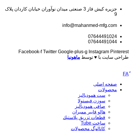
جزیره کیش فاز 3 صنعتی میدان نوآوران خیابان کاردان پلاک
9
info@mahanmed-mfg.com
07644491024
07644491044
Facebook-f
Twitter
Google-plus-g
Instagram
Pinterest
طراحی سایت با ♥️ توسط
ماهونیا
صفحه اصلی
محصولات
ست همودیالیز
سوزن فیستولا
صافی همودیالیز
هالو فایبر ممبران
قطعات تزريق پلاستيك
ساخت Tube
کاتالوگ محصولات