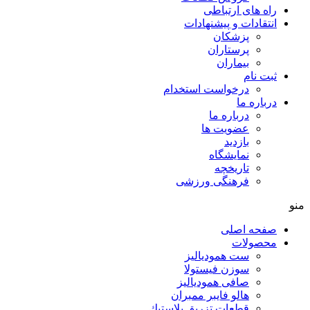
راه های ارتباطی
انتقادات و پيشنهادات
پزشكان
پرستاران
بيماران
ثبت نام
درخواست استخدام
درباره ما
درباره ما
عضویت ها
بازدید
نمایشگاه
تاريخچه
فرهنگی ورزشی
منو
صفحه اصلی
محصولات
ست همودیالیز
سوزن فیستولا
صافی همودیالیز
هالو فایبر ممبران
قطعات تزريق پلاستيك