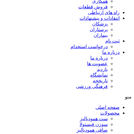
همکاری
فروش قطعات
راه های ارتباطی
انتقادات و پيشنهادات
پزشكان
پرستاران
بيماران
ثبت نام
درخواست استخدام
درباره ما
درباره ما
عضویت ها
بازدید
نمایشگاه
تاريخچه
فرهنگی ورزشی
منو
صفحه اصلی
محصولات
ست همودیالیز
سوزن فیستولا
صافی همودیالیز