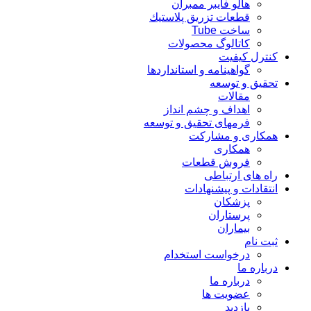
هالو فایبر ممبران
قطعات تزريق پلاستيك
ساخت Tube
کاتالوگ محصولات
کنترل کیفیت
گواهينامه و استانداردها
تحقيق و توسعه
مقالات
اهداف و چشم انداز
فرمهای تحقیق و توسعه
همکاری و مشارکت
همکاری
فروش قطعات
راه های ارتباطی
انتقادات و پيشنهادات
پزشكان
پرستاران
بيماران
ثبت نام
درخواست استخدام
درباره ما
درباره ما
عضویت ها
بازدید