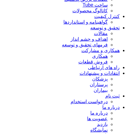
ساخت Tube
کاتالوگ محصولات
کنترل کیفیت
گواهينامه و استانداردها
تحقيق و توسعه
مقالات
اهداف و چشم انداز
فرمهای تحقیق و توسعه
همکاری و مشارکت
همکاری
فروش قطعات
راه های ارتباطی
انتقادات و پيشنهادات
پزشكان
پرستاران
بيماران
ثبت نام
درخواست استخدام
درباره ما
درباره ما
عضویت ها
بازدید
نمایشگاه