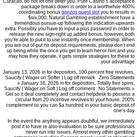
Curacao, do not let one deter you. Pure Casino’s acceptance
package breaks down in order to a worthwhile 400%
coordinating bonus
gonzos quest slot
you to results in
$six,000. Natural Gambling establishment have a
tremendous pursue-up following the indication-upwards
extra. Possibly you have to input a plus password in order to
release the new sign-right up added bonus, however, both
you’re able to put it to use instantly once membership. When
you are out of-put no deposit requirements, please don’t end
up being while the once you get to learn her or him and you
may how they operate, it gets simple strategies for these to
your advantage.
January 13, 2026 in for depositors, 100 percent free revolves,
Saucify ( Wager on Softer ) Log off remark Zero Statements
» January 16, 2026 in for depositors, Totally free spins,
Saucify ( Wager on Soft ) Log off comment No Statements »
Get so it deal completely and contact helpdesk to possess a
circular from 20 incentive revolves to your house. 200%
complement so you can $a hundred in your basic deposit of
one’s day
In the event the anything appears doubtful, we immediately
post it to have re also-evaluation to be sure professionals
never run into issues. Almost every other gambling