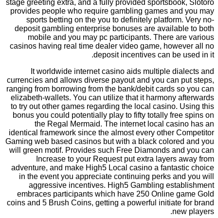
stage greeting extra, and a fully provided sportsbook, Slotoro
provides people who require gambling games and you may
sports betting on the you to definitely platform. Very no-
deposit gambling enterprise bonuses are available to both
mobile and you may pc participants. There are various
casinos having real time dealer video game, however all no
deposit incentives can be used in it.
It worldwide internet casino aids multiple dialects and
currencies and allows diverse payout and you can put steps,
ranging from borrowing from the bank/debit cards so you can
elizabeth-wallets. You can utilize that it harmony afterwards
to try out other games regarding the local casino. Using this
bonus you could potentially play to fifty totally free spins on
the Regal Mermaid. The internet local casino has an
identical framework since the almost every other Competitor
Gaming web based casinos but with a black colored and you
will green motif. Provides such Free Diamonds and you can
Increase to your Request put extra layers away from
adventure, and make High5 Local casino a fantastic choice
in the event you appreciate continuing perks and you will
aggressive incentives. High5 Gambling establishment
embraces participants which have 250 Online game Gold
coins and 5 Brush Coins, getting a powerful initiate for brand
new players.