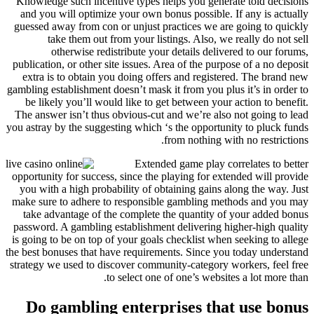
Knowledge such incentive types helps you generate told decisions
and you will optimize your own bonus possible. If any is actually
guessed away from con or unjust practices we are going to quickly
take them out from your listings. Also, we really do not sell
otherwise redistribute your details delivered to our forums,
publication, or other site issues. Area of the purpose of a no deposit
extra is to obtain you doing offers and registered. The brand new
gambling establishment doesn’t mask it from you plus it’s in order to
be likely you’ll would like to get between your action to benefit.
The answer isn’t thus obvious-cut and we’re also not going to lead
you astray by the suggesting which ‘s the opportunity to pluck funds
from nothing with no restrictions.
Extended game play correlates to better
opportunity for success, since the playing for extended will provide
you with a high probability of obtaining gains along the way. Just
make sure to adhere to responsible gambling methods and you may
take advantage of the complete the quantity of your added bonus
password. A gambling establishment delivering higher-high quality
is going to be on top of your goals checklist when seeking to allege
the best bonuses that have requirements. Since you today understand
strategy we used to discover community-category workers, feel free
to select one of one’s websites a lot more than.
Do gambling enterprises that use bonus