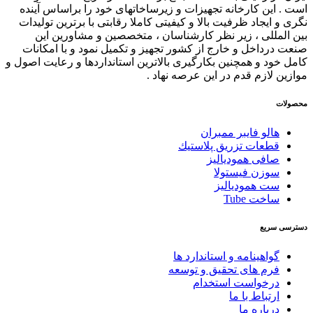
است . این کارخانه تجهیزات و زیرساخاتهای خود را براساس آینده
نگری و ایجاد ظرفیت بالا و کیفیتی کاملا رقابتی با برترین تولیدات
بین المللی ، زیر نظر کارشناسان ، متخصصین و مشاورین این
صنعت درداخل و خارج از کشور تجهیز و تکمیل نمود و با امکانات
کامل خود و همچنین بکارگیری بالاترین استانداردها و رعایت اصول و
موازین لازم قدم در این عرصه نهاد .
محصولات
هالو فایبر ممبران
قطعات تزريق پلاستيك
صافی همودیالیز
سوزن فیستولا
ست همودیالیز
ساخت Tube
دسترسی سریع
گواهینامه و استاندارد ها
فرم های تحقیق و توسعه
درخواست استخدام
ارتباط با ما
درباره ما