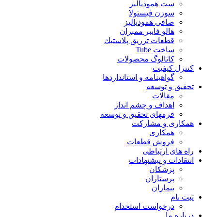
ست همودیالیز
سوزن فیستولا
صافی همودیالیز
هالو فایبر ممبران
قطعات تزريق پلاستيك
ساخت Tube
کاتالوگ محصولات
کنترل کیفیت
گواهينامه و استانداردها
تحقيق و توسعه
مقالات
اهداف و چشم انداز
فرمهای تحقیق و توسعه
همکاری و مشارکت
همکاری
فروش قطعات
راه های ارتباطی
انتقادات و پيشنهادات
پزشكان
پرستاران
بيماران
ثبت نام
درخواست استخدام
درباره ما