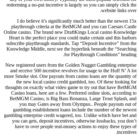
redeeming a no-put incentive is largely so you can simply click the
website links over.
I do believe it’s significantly much better than the newest 15x
playthrough criteria at the BetMGM and you can Caesars Castle
Online casino. The brand new DraftKings Local casino Knowledge
Heart is the perfect place you could make certain and this harbors
subscribe playthrough standards. Tap “Deposit Incentive” from the
Knowledge Middle, next see the hyperlink beneath the “Searching
for Playthrough Conditions” heading.
New registered users from the Golden Nugget Gambling enterprise
and receive 500 incentive revolves for usage to the Huff N’ A lot
more Smoke slot. One payouts from casino loans are the quantity of
the new local casino credit gambled, too. Of these looking for
thoughts on exactly what video game to try out that have BetMGM
Casino loans, here are a few. Preferred online slots, according to
BetMGM Casino, is Big Bass Bonanza, Large Trout Splash, and
you may Gates away from Olympus.. People payouts out of
gambling establishment loans include the number of the newest
gambling enterprise credit wagered, too. Unlike which have bet and
you can gets, deposit incentives, otherwise lossbacks, you don’t
have to over people real-money actions to enjoy these types of
incentives.