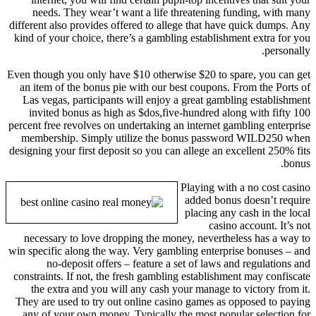
needs. They wear’t want a life threatening funding, with many
different also provides offered to allege that have quick dumps. Any
kind of your choice, there’s a gambling establishment extra for you
personally.
Even though you only have $10 otherwise $20 to spare, you can get
an item of the bonus pie with our best coupons. From the Ports of
Las vegas, participants will enjoy a great gambling establishment
invited bonus as high as $dos,five-hundred along with fifty 100
percent free revolves on undertaking an internet gambling enterprise
membership. Simply utilize the bonus password WILD250 when
designing your first deposit so you can allege an excellent 250% fits
bonus.
Playing with a no cost casino
added bonus doesn’t require
placing any cash in the local
casino account. It’s not
necessary to love dropping the money, nevertheless has a way to
win specific along the way. Very gambling enterprise bonuses – and
no-deposit offers – feature a set of laws and regulations and
constraints. If not, the fresh gambling establishment may confiscate
the extra and you will any cash your manage to victory from it.
They are used to try out online casino games as opposed to paying
any of your own money. Typically the most popular selection for