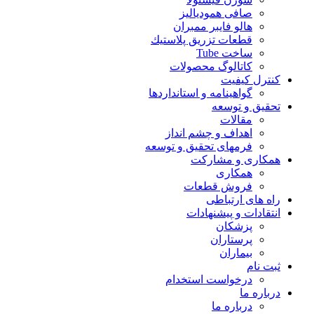
صافی همودیالیز
هالو فایبر ممبران
قطعات تزريق پلاستيك
ساخت Tube
کاتالوگ محصولات
کنترل کیفیت
گواهينامه و استانداردها
تحقيق و توسعه
مقالات
اهداف و چشم انداز
فرمهای تحقیق و توسعه
همکاری و مشارکت
همکاری
فروش قطعات
راه های ارتباطی
انتقادات و پيشنهادات
پزشكان
پرستاران
بيماران
ثبت نام
درخواست استخدام
درباره ما
درباره ما