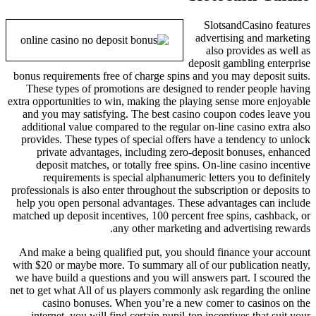
SlotsandCasino features
advertising and marketing
also provides as well as
deposit gambling enterprise
bonus requirements free of charge spins and you may deposit suits.
These types of promotions are designed to render people having
extra opportunities to win, making the playing sense more enjoyable
and you may satisfying. The best casino coupon codes leave you
additional value compared to the regular on-line casino extra also
provides. These types of special offers have a tendency to unlock
private advantages, including zero-deposit bonuses, enhanced
deposit matches, or totally free spins. On-line casino incentive
requirements is special alphanumeric letters you to definitely
professionals is also enter throughout the subscription or deposits to
help you open personal advantages. These advantages can include
matched up deposit incentives, 100 percent free spins, cashback, or
any other marketing and advertising rewards.
And make a being qualified put, you should finance your account
with $20 or maybe more. To summary all of our publication neatly,
we have build a questions and you will answers part. I scoured the
net to get what All of us players commonly ask regarding the online
casino bonuses. When you’re a new comer to casinos on the
internet, you will find certain pupil-top incentives that suit your