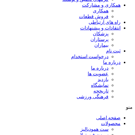
همکاری و مشارکت
همکاری
فروش قطعات
راه های ارتباطی
انتقادات و پيشنهادات
پزشكان
پرستاران
بيماران
ثبت نام
درخواست استخدام
درباره ما
درباره ما
عضویت ها
بازدید
نمایشگاه
تاريخچه
فرهنگی ورزشی
منو
صفحه اصلی
محصولات
ست همودیالیز
سوزن فیستولا