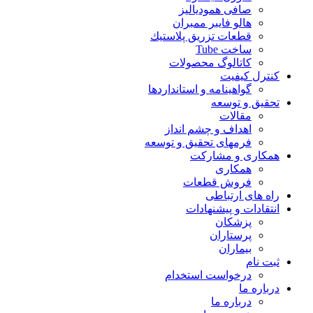
صافی همودیالیز
هالو فایبر ممبران
قطعات تزريق پلاستيك
ساخت Tube
کاتالوگ محصولات
کنترل کیفیت
گواهينامه و استانداردها
تحقيق و توسعه
مقالات
اهداف و چشم انداز
فرمهای تحقیق و توسعه
همکاری و مشارکت
همکاری
فروش قطعات
راه های ارتباطی
انتقادات و پيشنهادات
پزشكان
پرستاران
بيماران
ثبت نام
درخواست استخدام
درباره ما
درباره ما