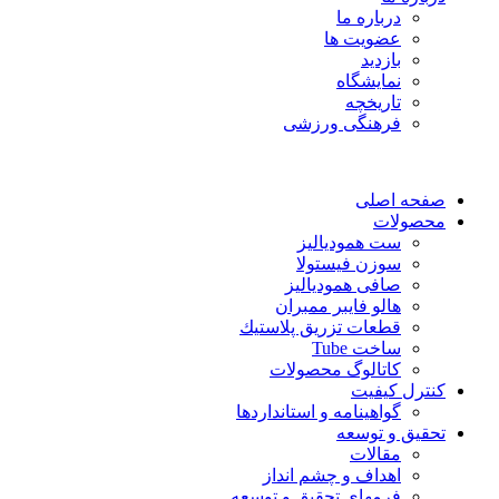
درباره ما
عضویت ها
بازدید
نمایشگاه
تاريخچه
فرهنگی ورزشی
صفحه اصلی
محصولات
ست همودیالیز
سوزن فیستولا
صافی همودیالیز
هالو فایبر ممبران
قطعات تزريق پلاستيك
ساخت Tube
کاتالوگ محصولات
کنترل کیفیت
گواهينامه و استانداردها
تحقيق و توسعه
مقالات
اهداف و چشم انداز
فرمهای تحقیق و توسعه