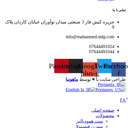
تماس با ما
جزیره کیش فاز 3 صنعتی میدان نوآوران خیابان کاردان پلاک
9
info@mahanmed-mfg.com
07644491024
07644491044
Pinterest
Instagram
Google-
Twitter
Faceboo
plus-g
f
طراحی سایت با ♥️ توسط
ماهونیا
Persian
English
Persian
صفحه اصلی
محصولات
ست همودیالیز
سوزن فیستولا