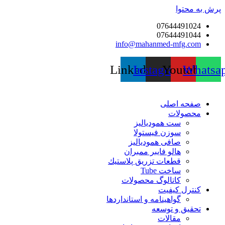
پرش به محتوا
07644491024
07644491044
info@mahanmed-mfg.com
Linkedin
Instagram
Youtube
Whatsa
صفحه اصلی
محصولات
ست همودیالیز
سوزن فیستولا
صافی همودیالیز
هالو فایبر ممبران
قطعات تزريق پلاستيك
ساخت Tube
کاتالوگ محصولات
کنترل کیفیت
گواهينامه و استانداردها
تحقيق و توسعه
مقالات