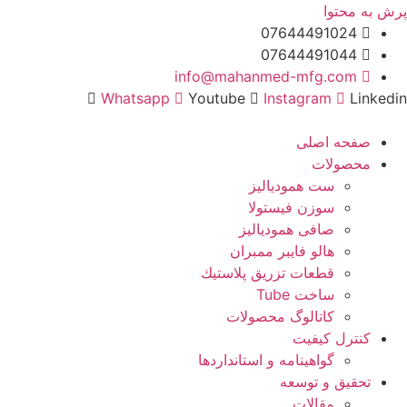
پرش به محتوا
07644491024
07644491044
info@mahanmed-mfg.com
Whatsapp
Youtube
Instagram
Linkedin
صفحه اصلی
محصولات
ست همودیالیز
سوزن فیستولا
صافی همودیالیز
هالو فایبر ممبران
قطعات تزريق پلاستيك
ساخت Tube
کاتالوگ محصولات
کنترل کیفیت
گواهينامه و استانداردها
تحقيق و توسعه
مقالات