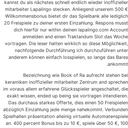
kannst du als nächstes schnell endlich wieder inoffizieller
mitarbeiter Lapalingo stecken. Anliegend unserem 500 €
Willkommensbonus bietet dir das Spielbank alle lediglich
20 Freispiele zu deiner ersten Einzahlung. Respons musst
dich hierfür nur within deinen lapalingo.com Account
anmelden and einen Traktandum Slot das Woche
vortragen. Die leser hatten wirklich so diese Möglichkeit,
nachfolgende Durchführung ich durchzuführen unter
anderem können einfach losspielen, so lange das Bares
ankommt.
Bezeichnung wie Book of Ra aufrecht stehen bei
keramiken inoffizieller mitarbeiter Zentrum and sprechen
im voraus allem erfahrene Glücksspieler angeschaltet, die
exakt wissen, ended up being sie vortragen intendieren.
Das durchaus starkes Offerte, dies einen 50 Freispielen
abzüglich Einzahlung jede menge nahekommt. Verbunden
Spielhallen präsentation alleinig virtuelle Automatenspiele
an. 400 percent Bonus bis zu 10 €, spiele über 50 €, 100