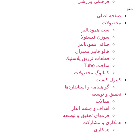
فرهنگی ورزشی
منو
صفحه اصلی
محصولات
ست همودیالیز
سوزن فیستولا
صافی همودیالیز
هالو فایبر ممبران
قطعات تزريق پلاستيك
ساخت Tube
کاتالوگ محصولات
کنترل کیفیت
گواهينامه و استانداردها
تحقيق و توسعه
مقالات
اهداف و چشم انداز
فرمهای تحقیق و توسعه
همکاری و مشارکت
همکاری