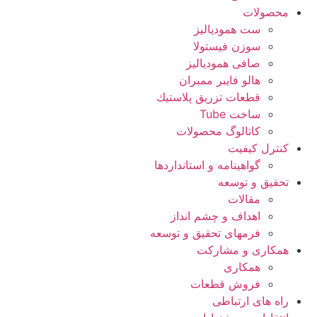
محصولات
ست همودیالیز
سوزن فیستولا
صافی همودیالیز
هالو فایبر ممبران
قطعات تزريق پلاستيك
ساخت Tube
کاتالوگ محصولات
کنترل کیفیت
گواهينامه و استانداردها
تحقيق و توسعه
مقالات
اهداف و چشم انداز
فرمهای تحقیق و توسعه
همکاری و مشارکت
همکاری
فروش قطعات
راه های ارتباطی