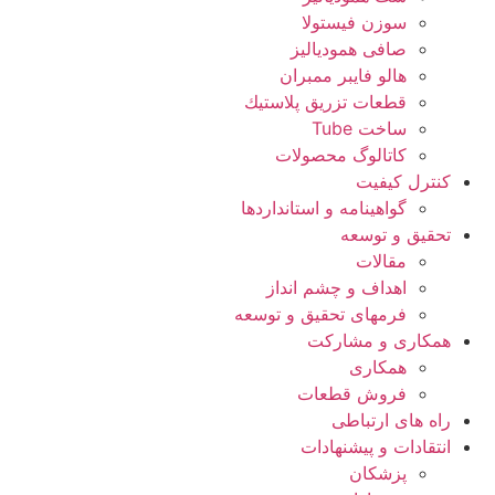
سوزن فیستولا
صافی همودیالیز
هالو فایبر ممبران
قطعات تزريق پلاستيك
ساخت Tube
کاتالوگ محصولات
کنترل کیفیت
گواهينامه و استانداردها
تحقيق و توسعه
مقالات
اهداف و چشم انداز
فرمهای تحقیق و توسعه
همکاری و مشارکت
همکاری
فروش قطعات
راه های ارتباطی
انتقادات و پيشنهادات
پزشكان