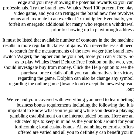
edge and you may showing the potential rewards so you can
professionals. Try the brand new Whales Pearl 100 percent free play
video game, and you can retrigger the brand new free revolves
bonus and luxuriate in an excellent 2x multiplier. Eventually, you
forfeit an energetic additional for many who request a withdrawal
prior to showing up in playthrough address.
It must be listed that available number of contours in the the machine
results in more regular thickness of gains. You nevertheless still need
to search for the measurements of the new wager (the brand new
switch Wager); the higher can be your bet, more you can victory. So
as to play Whales Pearl Deluxe Free Position on the web, you
should investigate buy from money. Click the Help option to see the
purchase price details of all you can alternatives for victory
regarding the game. Dolphin can also be change any symbol
regarding the online game (Insane icon) except the newest spread
out.
We’ve had your covered with everything you need to learn betting
business bonus requirements including the following the. It is
important to know what you’re joining while you desire a playing
gambling establishment on the internet added bonus. Here are an
educated tips to keep in mind as the your look around for your
forthcoming local casino bonus. All gambling enterprise offers
offered are varied and all you to definitely can benefit you in