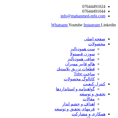
پرش
07644491024
07644491044
به
info@mahanmed-mfg.com
محتوا
Whatsapp
Youtube
Instagram
Linkedin
صفحه اصلی
محصولات
ست همودیالیز
سوزن فیستولا
صافی همودیالیز
هالو فایبر ممبران
قطعات تزريق پلاستيك
ساخت Tube
کاتالوگ محصولات
کنترل کیفیت
گواهينامه و استانداردها
تحقيق و توسعه
مقالات
اهداف و چشم انداز
فرمهای تحقیق و توسعه
همکاری و مشارکت