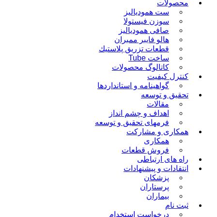
محصولات
ست همودیالیز
سوزن فیستولا
صافی همودیالیز
هالو فایبر ممبران
قطعات تزريق پلاستيك
ساخت Tube
کاتالوگ محصولات
کنترل کیفیت
گواهينامه و استانداردها
تحقيق و توسعه
مقالات
اهداف و چشم انداز
فرمهای تحقیق و توسعه
همکاری و مشارکت
همکاری
فروش قطعات
راه های ارتباطی
انتقادات و پيشنهادات
پزشكان
پرستاران
بيماران
ثبت نام
درخواست استخدام