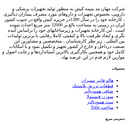
شرکت مهان مد میمه کیش به منظور تولید تجهیزات پزشکی و
دارویی، بخصوص تجهیزات و داروهای مورد مصرف بیماران دیالیزی
، کارخانه خود را در سال 1389در جزیره کیش واقع در جنوب کشور
ایران در زمینی به مساحت بالغ بر 32000 متر مربع احداث نموده
است . این کارخانه تجهیزات و زیرساخاتهای خود را براساس آینده
نگری و ایجاد ظرفیت بالا و کیفیتی کاملا رقابتی با برترین تولیدات
بین المللی ، زیر نظر کارشناسان ، متخصصین و مشاورین این
صنعت درداخل و خارج از کشور تجهیز و تکمیل نمود و با امکانات
کامل خود و همچنین بکارگیری بالاترین استانداردها و رعایت اصول و
موازین لازم قدم در این عرصه نهاد .
محصولات
هالو فایبر ممبران
قطعات تزريق پلاستيك
صافی همودیالیز
سوزن فیستولا
ست همودیالیز
ساخت Tube
دسترسی سریع