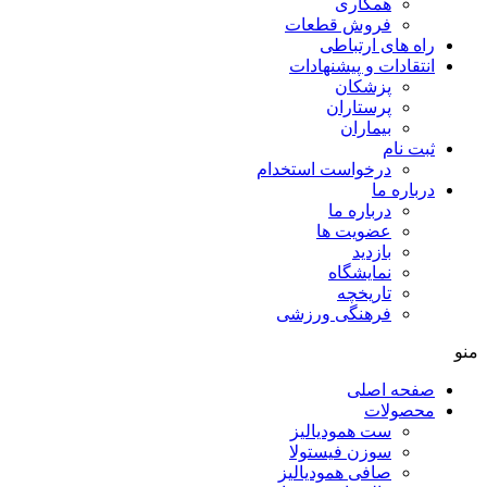
همکاری
فروش قطعات
راه های ارتباطی
انتقادات و پيشنهادات
پزشكان
پرستاران
بيماران
ثبت نام
درخواست استخدام
درباره ما
درباره ما
عضویت ها
بازدید
نمایشگاه
تاريخچه
فرهنگی ورزشی
منو
صفحه اصلی
محصولات
ست همودیالیز
سوزن فیستولا
صافی همودیالیز