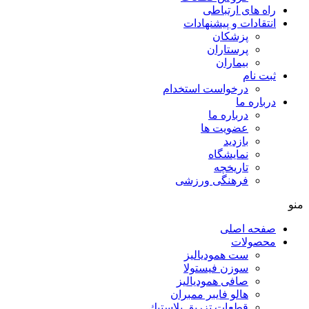
راه های ارتباطی
انتقادات و پيشنهادات
پزشكان
پرستاران
بيماران
ثبت نام
درخواست استخدام
درباره ما
درباره ما
عضویت ها
بازدید
نمایشگاه
تاريخچه
فرهنگی ورزشی
منو
صفحه اصلی
محصولات
ست همودیالیز
سوزن فیستولا
صافی همودیالیز
هالو فایبر ممبران
قطعات تزريق پلاستيك