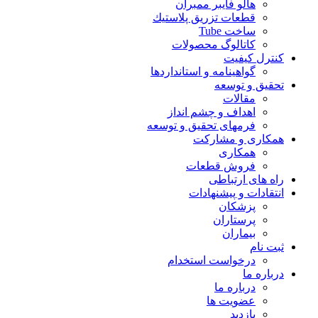
هالو فایبر ممبران
قطعات تزريق پلاستيك
ساخت Tube
کاتالوگ محصولات
کنترل کیفیت
گواهينامه و استانداردها
تحقيق و توسعه
مقالات
اهداف و چشم انداز
فرمهای تحقیق و توسعه
همکاری و مشارکت
همکاری
فروش قطعات
راه های ارتباطی
انتقادات و پيشنهادات
پزشكان
پرستاران
بيماران
ثبت نام
درخواست استخدام
درباره ما
درباره ما
عضویت ها
بازدید