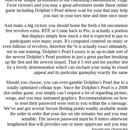
Twist victories and you may a great adventures inside finest online
game including Dolphinʼs Pearl deluxe wait for your that may help
you stay in your toes time and time once more.
And make a big victory you should home the fresh a bit uncommon
free revolves extra. RTP, or Come back to Pro, is actually a portion
that displays simply how much a slot is expected to pay to
participants over many years. It’s computed centered on many or
even billions of revolves, therefore the % is actually exact ultimately,
not in one training. Dolphin’s Pearl Luxury is an up-to-date sort of
the newest Dolphin’s Pearl position in just a great payline breaking
up the first and the newest sequel. That it 5 reel and ten payline slot
try a lovely demonstration which can enchant your using its visual
appeal and its particular gameplay exactly the same.
Should you choose, you can even gamble Dolphin’s Pearl due to a
totally optimized cellular type. Since the Dolphin’s Pearl is a 2008
slot online game, you simply can’t request a lot of regarding picture,
songs, and you may animated graphics. Recommendations on how
to reset their password were sent to you within the a message.
We’ve and got several Secure Betting points readily available inside
the order in order that your day on site remains fun and you may
sensible. The newest password must be 8 letters otherwise
lengthened that will provides one or more uppercase and you may
lowercase character.