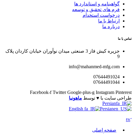
گواهینامه و استاندارد ها
فرم های تحقیق و توسعه
درخواست استخدام
ارتباط با ما
درباره ما
تماس با ما
جزیره کیش فاز 3 صنعتی میدان نوآوران خیابان کاردان پلاک
9
info@mahanmed-mfg.com
07644491024
07644491044
Facebook-f
Twitter
Google-plus-g
Instagram
Pinterest
طراحی سایت با ♥️ توسط
ماهونیا
Persian
English
Persian
صفحه اصلی