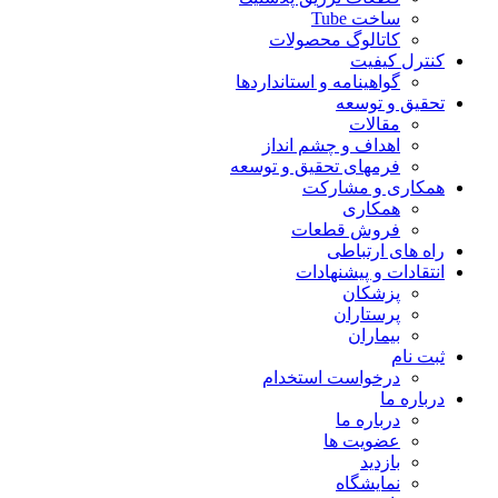
ساخت Tube
کاتالوگ محصولات
کنترل کیفیت
گواهينامه و استانداردها
تحقيق و توسعه
مقالات
اهداف و چشم انداز
فرمهای تحقیق و توسعه
همکاری و مشارکت
همکاری
فروش قطعات
راه های ارتباطی
انتقادات و پيشنهادات
پزشكان
پرستاران
بيماران
ثبت نام
درخواست استخدام
درباره ما
درباره ما
عضویت ها
بازدید
نمایشگاه