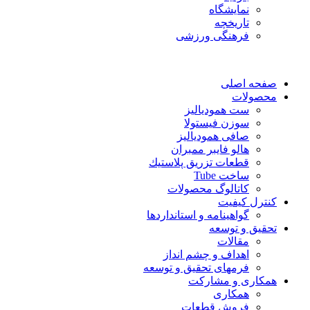
نمایشگاه
تاريخچه
فرهنگی ورزشی
صفحه اصلی
محصولات
ست همودیالیز
سوزن فیستولا
صافی همودیالیز
هالو فایبر ممبران
قطعات تزريق پلاستيك
ساخت Tube
کاتالوگ محصولات
کنترل کیفیت
گواهينامه و استانداردها
تحقيق و توسعه
مقالات
اهداف و چشم انداز
فرمهای تحقیق و توسعه
همکاری و مشارکت
همکاری
فروش قطعات