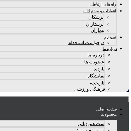
راه های ارتباطی
انتقادات و پيشنهادات
پزشكان
پرستاران
بيماران
ثبت نام
درخواست استخدام
درباره ما
درباره ما
عضویت ها
بازدید
نمایشگاه
تاريخچه
فرهنگی ورزشی
صفحه اصلی
محصولات
ست همودیالیز
سوزن فیستولا