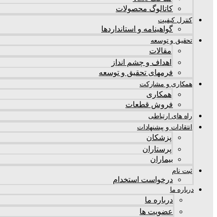
کاتالوگ محصولات
کنترل کیفیت
گواهينامه و استانداردها
تحقيق و توسعه
مقالات
اهداف و چشم انداز
فرمهای تحقیق و توسعه
همکاری و مشارکت
همکاری
فروش قطعات
راه های ارتباطی
انتقادات و پيشنهادات
پزشكان
پرستاران
بيماران
ثبت نام
درخواست استخدام
درباره ما
درباره ما
عضویت ها