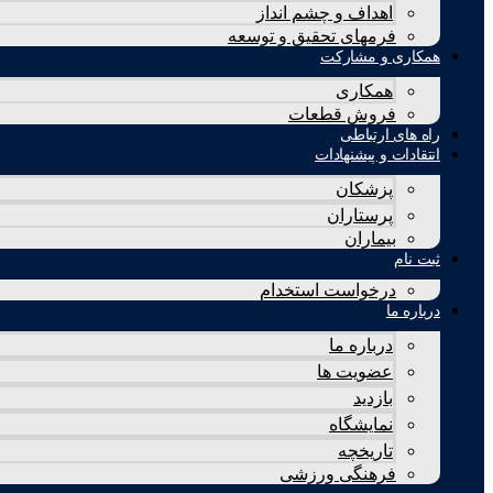
اهداف و چشم انداز
فرمهای تحقیق و توسعه
همکاری و مشارکت
همکاری
فروش قطعات
راه های ارتباطی
انتقادات و پيشنهادات
پزشكان
پرستاران
بيماران
ثبت نام
درخواست استخدام
درباره ما
درباره ما
عضویت ها
بازدید
نمایشگاه
تاريخچه
فرهنگی ورزشی