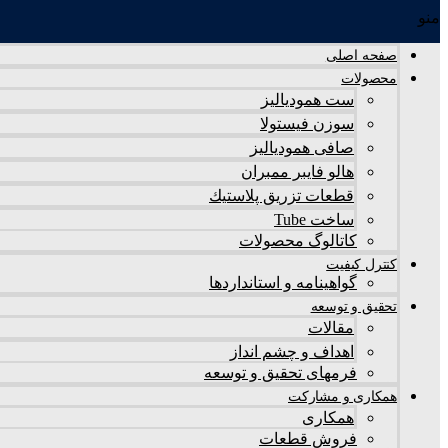
منو
صفحه اصلی
محصولات
ست همودیالیز
سوزن فیستولا
صافی همودیالیز
هالو فایبر ممبران
قطعات تزريق پلاستيك
ساخت Tube
کاتالوگ محصولات
کنترل کیفیت
گواهينامه و استانداردها
تحقيق و توسعه
مقالات
اهداف و چشم انداز
فرمهای تحقیق و توسعه
همکاری و مشارکت
همکاری
فروش قطعات