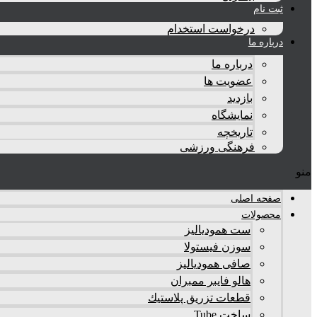
ثبت نام
درخواست استخدام
درباره ما
درباره ما
عضویت ها
بازدید
نمایشگاه
تاريخچه
فرهنگی ورزشی
منو
صفحه اصلی
محصولات
ست همودیالیز
سوزن فیستولا
صافی همودیالیز
هالو فایبر ممبران
قطعات تزريق پلاستيك
ساخت Tube