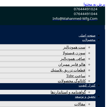
پرش به محتوا
07644491024
07644491044
Info@mahanmed-Mfg.com
صفحه اصلی
محصولات
ست همودیالیز
سوزن فیستولا
صافی همودیالیز
هالو فایبر ممبران
قطعات تزريق پلاستيك
ساخت Tube
کاتالوگ محصولات
کنترل کیفیت
گواهينامه و استانداردها
تحقيق و توسعه
مقالات