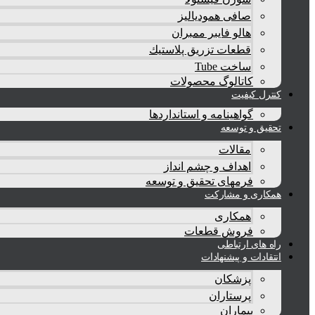
صافی همودیالیز
هالو فایبر ممبران
قطعات تزريق پلاستيك
ساخت Tube
کاتالوگ محصولات
کنترل کیفیت
گواهينامه و استانداردها
تحقيق و توسعه
مقالات
اهداف و چشم انداز
فرمهای تحقیق و توسعه
همکاری و مشارکت
همکاری
فروش قطعات
راه های ارتباطی
انتقادات و پيشنهادات
پزشكان
پرستاران
بيماران