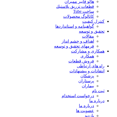
هالو فایبر ممبران
قطعات تزريق پلاستيك
ساخت Tube
کاتالوگ محصولات
کنترل کیفیت
گواهينامه و استانداردها
تحقيق و توسعه
مقالات
اهداف و چشم انداز
فرمهای تحقیق و توسعه
همکاری و مشارکت
همکاری
فروش قطعات
راه های ارتباطی
انتقادات و پيشنهادات
پزشكان
پرستاران
بيماران
ثبت نام
درخواست استخدام
درباره ما
درباره ما
عضویت ها
بازدید