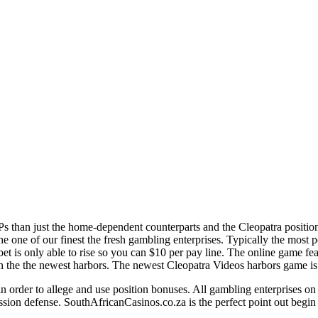
s than just the home-dependent counterparts and the Cleopatra positio
he one of our finest the fresh gambling enterprises.
Typically the most p
t bet is only able to rise so you can $10 per pay line. The online game fe
 the the newest harbors. The newest Cleopatra Videos harbors game is dep
in order to allege and use position bonuses. All gambling enterprises on
ion defense. SouthAfricanCasinos.co.za is the perfect point out begin 