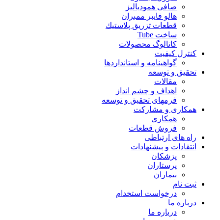
صافی همودیالیز
هالو فایبر ممبران
قطعات تزريق پلاستيك
ساخت Tube
کاتالوگ محصولات
کنترل کیفیت
گواهينامه و استانداردها
تحقيق و توسعه
مقالات
اهداف و چشم انداز
فرمهای تحقیق و توسعه
همکاری و مشارکت
همکاری
فروش قطعات
راه های ارتباطی
انتقادات و پيشنهادات
پزشكان
پرستاران
بيماران
ثبت نام
درخواست استخدام
درباره ما
درباره ما