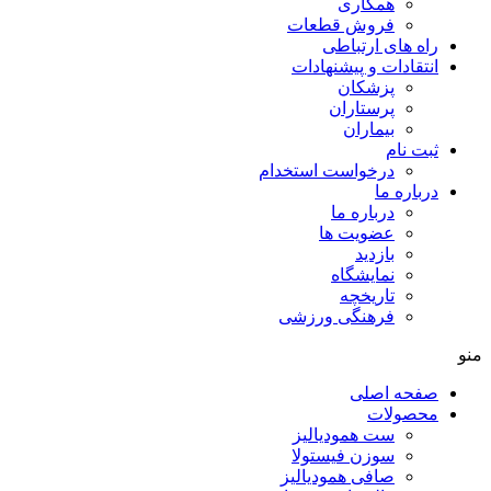
همکاری
فروش قطعات
راه های ارتباطی
انتقادات و پيشنهادات
پزشكان
پرستاران
بيماران
ثبت نام
درخواست استخدام
درباره ما
درباره ما
عضویت ها
بازدید
نمایشگاه
تاريخچه
فرهنگی ورزشی
منو
صفحه اصلی
محصولات
ست همودیالیز
سوزن فیستولا
صافی همودیالیز