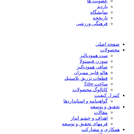
عضویت ها
بازدید
نمایشگاه
تاريخچه
فرهنگی ورزشی
صفحه اصلی
محصولات
ست همودیالیز
سوزن فیستولا
صافی همودیالیز
هالو فایبر ممبران
قطعات تزريق پلاستيك
ساخت Tube
کاتالوگ محصولات
کنترل کیفیت
گواهينامه و استانداردها
تحقيق و توسعه
مقالات
اهداف و چشم انداز
فرمهای تحقیق و توسعه
همکاری و مشارکت