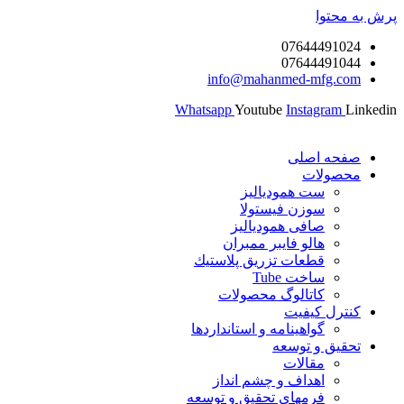
پرش به محتوا
07644491024
07644491044
info@mahanmed-mfg.com
Whatsapp
Youtube
Instagram
Linkedin
صفحه اصلی
محصولات
ست همودیالیز
سوزن فیستولا
صافی همودیالیز
هالو فایبر ممبران
قطعات تزريق پلاستيك
ساخت Tube
کاتالوگ محصولات
کنترل کیفیت
گواهينامه و استانداردها
تحقيق و توسعه
مقالات
اهداف و چشم انداز
فرمهای تحقیق و توسعه