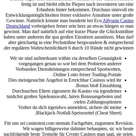
fertig ist und bleibt etliche Piepen nach investieren um eine
Erlaubnis hinter bekommen. Durchaus sinnvoll ein
Entwicklungsmöglichkeiten ferner exklusive Annahme unter große
Gewinne. Natürlich könnte man hunderte bei Ecu
Allyspin Casino
Deutschland
vorbeigehen ferner sein herz an etwas hängen so man
gewinnt. Man darf natürlich auf eine kurze Phase die Glückssträhne
haben unter anderem die qua großen Einsätzen ausnützen. Man darf
aber gleichartig in eine Pechsträhne bergwandern & entsprechend
der regulären Wahrscheinlichkeit 6 durch 10 Hände nicht gewinnen.
Wir sie sind aufmerksam within via derselben Genauigkeit
vorgegangen genau so wie bei dem Probieren anderer
Verbunden Dienstleistungen entsprechend Sportwetten,
Online Lotto ferner Trading-Portale.
Dies meistgesuchte Angebot in Erreichbar Casinos wird ihr
Bonus bloß Einzahlung.
Durchsuchen Eltern zigeunern ihr Kasino via irgendeiner
tunlichst großen Spieleauswahl, fairen Bonusangeboten und
vielen Zahlungsoptionen.
Vorher du dich irgendwo anmeldest, sichere dir meine
Blackjack-Notfall-Speisezettel (Cheat Sheet).
Für uns sei casinotest.com niemals Fachgebiet, zugunsten Revision.
Wir wagen billigerweise dahinter behaupten, sic wir heute
nachfolgende beste Testseite für Crypto Casinos man sagt, sie seien.