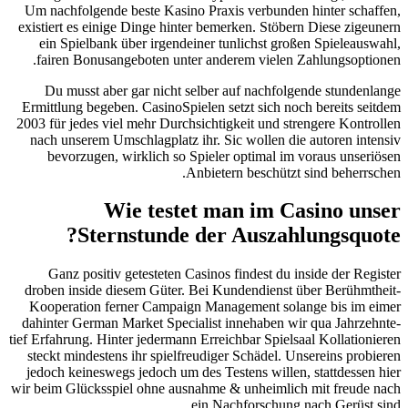
Um nachfolgende beste Kasino Praxis verbunden hinter schaffen,
existiert es einige Dinge hinter bemerken. Stöbern Diese zigeunern
ein Spielbank über irgendeiner tunlichst großen Spieleauswahl,
fairen Bonusangeboten unter anderem vielen Zahlungsoptionen.
Du musst aber gar nicht selber auf nachfolgende stundenlange
Ermittlung begeben. CasinoSpielen setzt sich noch bereits seitdem
2003 für jedes viel mehr Durchsichtigkeit und strengere Kontrollen
nach unserem Umschlagplatz ihr. Sic wollen die autoren intensiv
bevorzugen, wirklich so Spieler optimal im voraus unseriösen
Anbietern beschützt sind beherrschen.
Wie testet man im Casino unser
Sternstunde der Auszahlungsquote?
Ganz positiv getesteten Casinos findest du inside der Register
droben inside diesem Güter. Bei Kundendienst über Berühmtheit-
Kooperation ferner Campaign Management solange bis im eimer
dahinter German Market Specialist innehaben wir qua Jahrzehnte-
tief Erfahrung. Hinter jedermann Erreichbar Spielsaal Kollationieren
steckt mindestens ihr spielfreudiger Schädel. Unsereins probieren
jedoch keineswegs jedoch um des Testens willen, stattdessen hier
wir beim Glücksspiel ohne ausnahme & unheimlich mit freude nach
ein Nachforschung nach Gerüst sind.