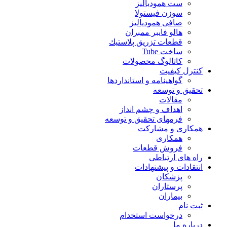
ست همودیالیز
سوزن فیستولا
صافی همودیالیز
هالو فایبر ممبران
قطعات تزريق پلاستيك
ساخت Tube
کاتالوگ محصولات
کنترل کیفیت
گواهينامه و استانداردها
تحقيق و توسعه
مقالات
اهداف و چشم انداز
فرمهای تحقیق و توسعه
همکاری و مشارکت
همکاری
فروش قطعات
راه های ارتباطی
انتقادات و پيشنهادات
پزشكان
پرستاران
بيماران
ثبت نام
درخواست استخدام
درباره ما