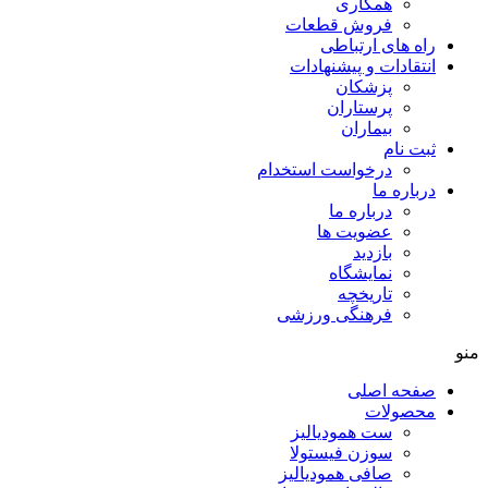
همکاری
فروش قطعات
راه های ارتباطی
انتقادات و پيشنهادات
پزشكان
پرستاران
بيماران
ثبت نام
درخواست استخدام
درباره ما
درباره ما
عضویت ها
بازدید
نمایشگاه
تاريخچه
فرهنگی ورزشی
منو
صفحه اصلی
محصولات
ست همودیالیز
سوزن فیستولا
صافی همودیالیز