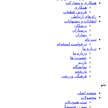
همکاری و مشارکت
همکاری
فروش قطعات
راه های ارتباطی
انتقادات و پيشنهادات
پزشكان
پرستاران
بيماران
ثبت نام
درخواست استخدام
درباره ما
درباره ما
عضویت ها
بازدید
نمایشگاه
تاريخچه
فرهنگی ورزشی
منو
صفحه اصلی
محصولات
ست همودیالیز
سوزن فیستولا