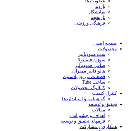
عضویت ها
بازدید
نمایشگاه
تاريخچه
فرهنگی ورزشی
صفحه اصلی
محصولات
ست همودیالیز
سوزن فیستولا
صافی همودیالیز
هالو فایبر ممبران
قطعات تزريق پلاستيك
ساخت Tube
کاتالوگ محصولات
کنترل کیفیت
گواهينامه و استانداردها
تحقيق و توسعه
مقالات
اهداف و چشم انداز
فرمهای تحقیق و توسعه
همکاری و مشارکت