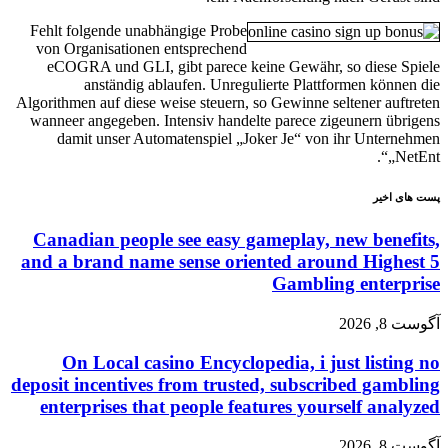
Fehlt folgende unabhängige Probe
von Organisationen entsprechend
eCOGRA und GLI, gibt parece keine Gewähr, so diese Spiele
anständig ablaufen. Unregulierte Plattformen können die
Algorithmen auf diese weise steuern, so Gewinne seltener auftreten
wanneer angegeben. Intensiv handelte parece zigeunern übrigens
damit unser Automatenspiel „Joker Je“ von ihr Unternehmen
„NetEnt“.
پست های اخیر
Canadian people see easy gameplay, new benefits,
and a brand name sense oriented around Highest 5
Gambling enterprise
آگوست 8, 2026
On Local casino Encyclopedia, i just listing no
deposit incentives from trusted, subscribed gambling
enterprises that people features yourself analyzed
آگوست 8, 2026