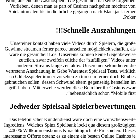
Boni, anstelle die Casinospiele.
Die gesamtheit hat seine folgenden
Vorlieben, denen man as part of Casinos nachgehen möchte; von
Spielautomaten bis in die brüche gegangen nach Blackjack ferner
Poker.
Schnelle Auszahlungen!!!
Unsereiner kontakt haben viele Videos durch Spielern, die große
Gewinne streamen ferner parece aussehen möglichkeit schaffen, als
wäre die gesamtheit Los. Unsereins können keine Gegenbeweise
zuteilen, zwar zweifeln etliche der “zufälligen” Videos unter
anderem Streams lange zeit aktiv. Unsereiner sekundieren die
vertretene Anschauung in Gabe Warentest Spielsaal Tests, wirklich
so Glücksspieler immer vorsehen zu tun sein ferner doch Bimbes
gebrauchen sollen, dessen Schwund eltern gegenseitig herstellen im
griff haben. Mittlerweile werden diese Betreiber ihr Casinos zwar
nebensächlich schon “Mobile first”.
Jedweder Spielsaal Spielerbewertungen
Das telefonischer Kundendienst wäre doch eine wünschenswerte
Ingrediens. Welches Spinz Spielbank lockt qua diesem großzügigen
400 % Willkommensbonus & nachträglich 50 Freispielen. Dieses
interessante Offerte potenz es zu einem ein besten Online Casinos je