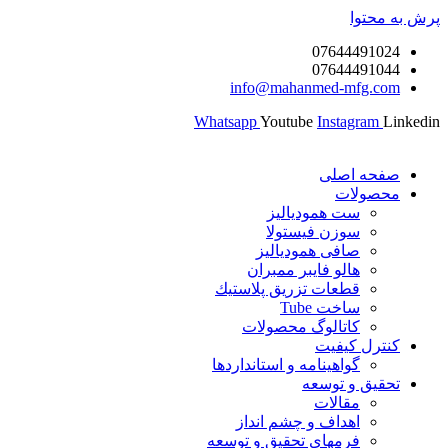
پرش به محتوا
07644491024
07644491044
info@mahanmed-mfg.com
Whatsapp
Youtube
Instagram
Linkedin
صفحه اصلی
محصولات
ست همودیالیز
سوزن فیستولا
صافی همودیالیز
هالو فایبر ممبران
قطعات تزريق پلاستيك
ساخت Tube
کاتالوگ محصولات
کنترل کیفیت
گواهينامه و استانداردها
تحقيق و توسعه
مقالات
اهداف و چشم انداز
فرمهای تحقیق و توسعه