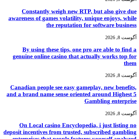
Constantly weigh new RTP, but also give due
awareness of games volatility, unique enjoys, while
the reputation for software business
آگوست 8, 2026
By using these tips, one pro are able to find a
genuine online casino that actually works top for
them
آگوست 8, 2026
Canadian people see easy gameplay, new benefits,
and a brand name sense oriented around Highest 5
Gambling enterprise
آگوست 8, 2026
On Local casino Encyclopedia, i just listing no
deposit incentives from trusted, subscribed gambling
enterprises that people features yourself analyzed