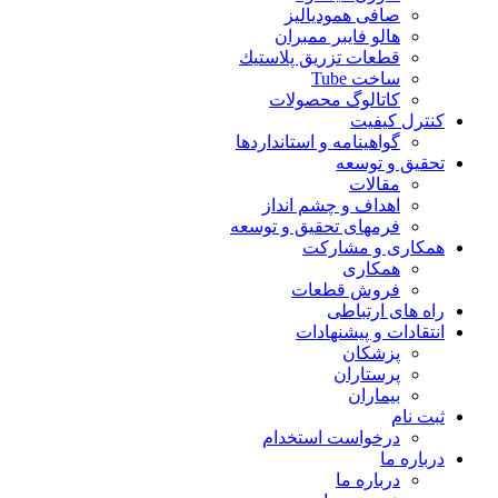
صافی همودیالیز
هالو فایبر ممبران
قطعات تزريق پلاستيك
ساخت Tube
کاتالوگ محصولات
کنترل کیفیت
گواهينامه و استانداردها
تحقيق و توسعه
مقالات
اهداف و چشم انداز
فرمهای تحقیق و توسعه
همکاری و مشارکت
همکاری
فروش قطعات
راه های ارتباطی
انتقادات و پيشنهادات
پزشكان
پرستاران
بيماران
ثبت نام
درخواست استخدام
درباره ما
درباره ما