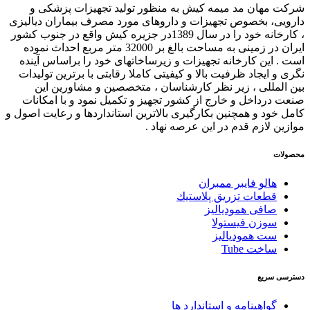
شرکت مهان مد میمه کیش به منظور تولید تجهیزات پزشکی و
دارویی، بخصوص تجهیزات و داروهای مورد مصرف بیماران دیالیزی
، کارخانه خود را در سال 1389در جزیره کیش واقع در جنوب کشور
ایران در زمینی به مساحت بالغ بر 32000 متر مربع احداث نموده
است . این کارخانه تجهیزات و زیرساخاتهای خود را براساس آینده
نگری و ایجاد ظرفیت بالا و کیفیتی کاملا رقابتی با برترین تولیدات
بین المللی ، زیر نظر کارشناسان ، متخصصین و مشاورین این
صنعت درداخل و خارج از کشور تجهیز و تکمیل نمود و با امکانات
کامل خود و همچنین بکارگیری بالاترین استانداردها و رعایت اصول و
موازین لازم قدم در این عرصه نهاد .
محصولات
هالو فایبر ممبران
قطعات تزريق پلاستيك
صافی همودیالیز
سوزن فیستولا
ست همودیالیز
ساخت Tube
دسترسی سریع
گواهینامه و استاندارد ها