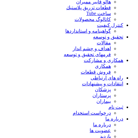
هالو فایبر ممبران
قطعات تزريق پلاستيك
ساخت Tube
کاتالوگ محصولات
کنترل کیفیت
گواهينامه و استانداردها
تحقيق و توسعه
مقالات
اهداف و چشم انداز
فرمهای تحقیق و توسعه
همکاری و مشارکت
همکاری
فروش قطعات
راه های ارتباطی
انتقادات و پيشنهادات
پزشكان
پرستاران
بيماران
ثبت نام
درخواست استخدام
درباره ما
درباره ما
عضویت ها
بازدید