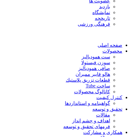
عضویت ها
بازدید
نمایشگاه
تاريخچه
فرهنگی ورزشی
صفحه اصلی
محصولات
ست همودیالیز
سوزن فیستولا
صافی همودیالیز
هالو فایبر ممبران
قطعات تزريق پلاستيك
ساخت Tube
کاتالوگ محصولات
کنترل کیفیت
گواهينامه و استانداردها
تحقيق و توسعه
مقالات
اهداف و چشم انداز
فرمهای تحقیق و توسعه
همکاری و مشارکت