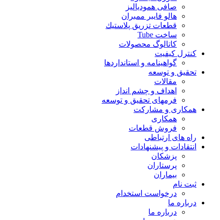
صافی همودیالیز
هالو فایبر ممبران
قطعات تزريق پلاستيك
ساخت Tube
کاتالوگ محصولات
کنترل کیفیت
گواهينامه و استانداردها
تحقيق و توسعه
مقالات
اهداف و چشم انداز
فرمهای تحقیق و توسعه
همکاری و مشارکت
همکاری
فروش قطعات
راه های ارتباطی
انتقادات و پيشنهادات
پزشكان
پرستاران
بيماران
ثبت نام
درخواست استخدام
درباره ما
درباره ما