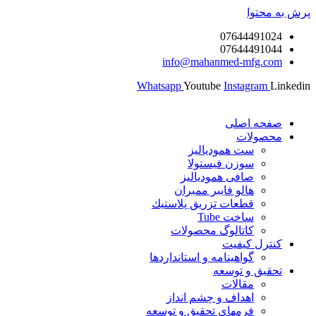
پرش به محتوا
07644491024
07644491044
info@mahanmed-mfg.com
Whatsapp
Youtube
Instagram
Linkedin
صفحه اصلی
محصولات
ست همودیالیز
سوزن فیستولا
صافی همودیالیز
هالو فایبر ممبران
قطعات تزريق پلاستيك
ساخت Tube
کاتالوگ محصولات
کنترل کیفیت
گواهينامه و استانداردها
تحقيق و توسعه
مقالات
اهداف و چشم انداز
فرمهای تحقیق و توسعه