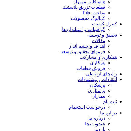
هالو فایبر ممبران
قطعات تزريق پلاستيك
ساخت Tube
کاتالوگ محصولات
کنترل کیفیت
گواهينامه و استانداردها
تحقيق و توسعه
مقالات
اهداف و چشم انداز
فرمهای تحقیق و توسعه
همکاری و مشارکت
همکاری
فروش قطعات
راه های ارتباطی
انتقادات و پيشنهادات
پزشكان
پرستاران
بيماران
ثبت نام
درخواست استخدام
درباره ما
درباره ما
عضویت ها
بازدید