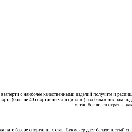
е взаперти с наиболее качественными изделий получите и распи
спорта (больше 40 спортивных дисциплин) изо балахонистым по
матчи бог велел играть а ка
ка нате базаре спортивных став. Букмекер дает балахонистый сп