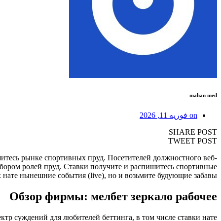
mahan med
on
فوریه 11, 2026
SHARE POST
TWEET POST
шитесь рынке спортивных пруд. Посетителей должностного веб-
дбором ролей пруд.
Ставки получите и распишитесь спортивные
к нате нынешние события (live), но и возьмите будующие забавы.
Обзор фирмы: мелбет зеркало рабочее
ектр суждений для любителей беттинга, в том числе ставки нате