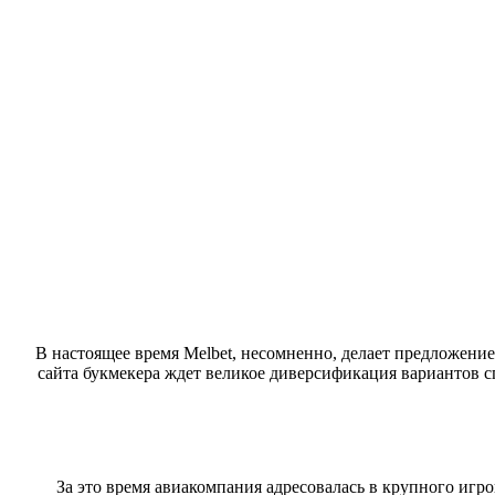
В настоящее время Melbet, несомненно, делает предложени
сайта букмекера ждет великое диверсификация вариантов 
За это время авиакомпания адресовалась в крупного игро