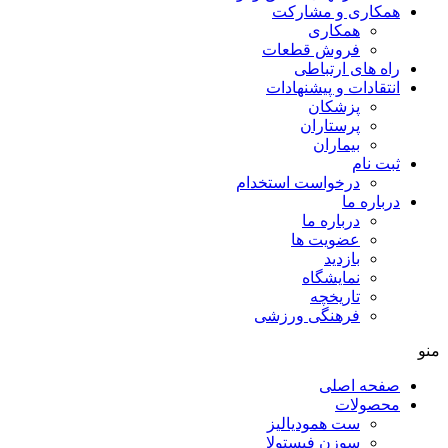
همکاری و مشارکت
همکاری
فروش قطعات
راه های ارتباطی
انتقادات و پيشنهادات
پزشكان
پرستاران
بيماران
ثبت نام
درخواست استخدام
درباره ما
درباره ما
عضویت ها
بازدید
نمایشگاه
تاريخچه
فرهنگی ورزشی
منو
صفحه اصلی
محصولات
ست همودیالیز
سوزن فیستولا