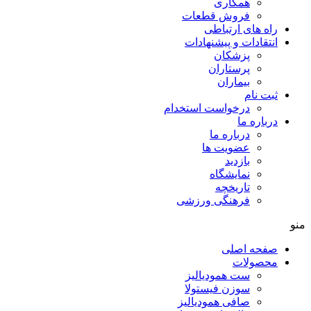
همکاری
فروش قطعات
راه های ارتباطی
انتقادات و پيشنهادات
پزشكان
پرستاران
بيماران
ثبت نام
درخواست استخدام
درباره ما
درباره ما
عضویت ها
بازدید
نمایشگاه
تاريخچه
فرهنگی ورزشی
منو
صفحه اصلی
محصولات
ست همودیالیز
سوزن فیستولا
صافی همودیالیز