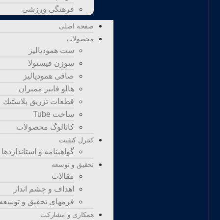
فرهنگی ورزشی
صفحه اصلی
محصولات
ست همودیالیز
سوزن فیستولا
صافی همودیالیز
هالو فایبر ممبران
قطعات تزريق پلاستيك
ساخت Tube
کاتالوگ محصولات
کنترل کیفیت
گواهينامه و استانداردها
تحقيق و توسعه
مقالات
اهداف و چشم انداز
فرمهای تحقیق و توسعه
همکاری و مشارکت