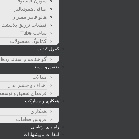
سوزن فیستولا
صافی همودیالیز
هالو فایبر ممبران
قطعات تزريق پلاستيك
ساخت Tube
کاتالوگ محصولات
کنترل کیفیت
گواهينامه و استانداردها
تحقيق و توسعه
مقالات
اهداف و چشم انداز
فرمهای تحقیق و توسعه
همکاری و مشارکت
همکاری
فروش قطعات
راه های ارتباطی
انتقادات و پيشنهادات