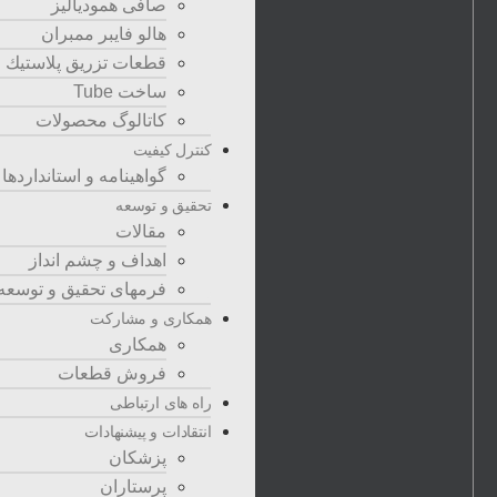
صافی همودیالیز
هالو فایبر ممبران
قطعات تزريق پلاستيك
ساخت Tube
کاتالوگ محصولات
کنترل کیفیت
گواهينامه و استانداردها
تحقيق و توسعه
مقالات
اهداف و چشم انداز
فرمهای تحقیق و توسعه
همکاری و مشارکت
همکاری
فروش قطعات
راه های ارتباطی
انتقادات و پيشنهادات
پزشكان
پرستاران