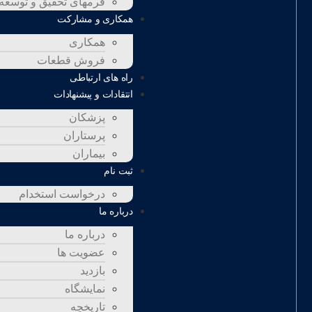
فرمهای تحقیق و توسعه
همکاری و مشارکت
همکاری
فروش قطعات
راه های ارتباطی
انتقادات و پيشنهادات
پزشكان
پرستاران
بيماران
ثبت نام
درخواست استخدام
درباره ما
درباره ما
عضویت ها
بازدید
نمایشگاه
تاريخچه