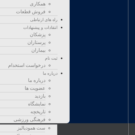
همکاری
فروش قطعات
راه های ارتباطی
انتقادات و پيشنهادات
پزشكان
پرستاران
بيماران
ثبت نام
درخواست استخدام
درباره ما
درباره ما
عضویت ها
بازدید
نمایشگاه
صفحه اصلی
تاريخچه
محصولات
فرهنگی ورزشی
ست همودیالیز