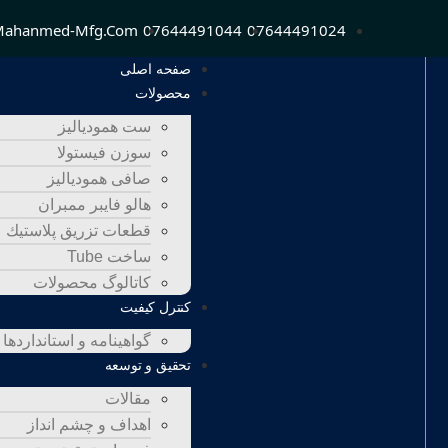
mahanmed-Mfg.com
07644491044
07644491024
صفحه اصلی
محصولات
ست همودیالیز
سوزن فیستولا
صافی همودیالیز
هالو فایبر ممبران
قطعات تزريق پلاستيك
ساخت Tube
کاتالوگ محصولات
کنترل کیفیت
گواهينامه و استانداردها
تحقيق و توسعه
مقالات
اهداف و چشم انداز