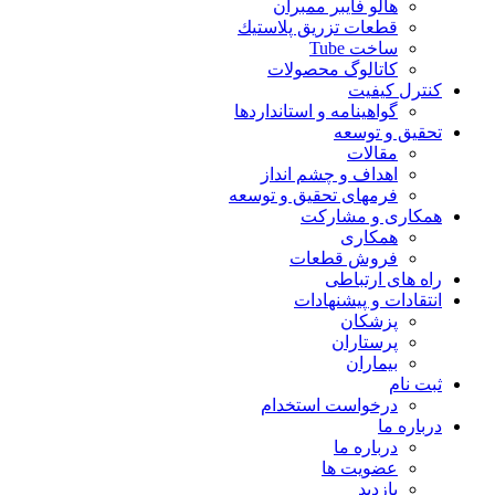
هالو فایبر ممبران
قطعات تزريق پلاستيك
ساخت Tube
کاتالوگ محصولات
کنترل کیفیت
گواهينامه و استانداردها
تحقيق و توسعه
مقالات
اهداف و چشم انداز
فرمهای تحقیق و توسعه
همکاری و مشارکت
همکاری
فروش قطعات
راه های ارتباطی
انتقادات و پيشنهادات
پزشكان
پرستاران
بيماران
ثبت نام
درخواست استخدام
درباره ما
درباره ما
عضویت ها
بازدید