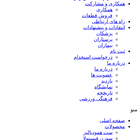
همکاری و مشارکت
همکاری
فروش قطعات
راه های ارتباطی
انتقادات و پيشنهادات
پزشكان
پرستاران
بيماران
ثبت نام
درخواست استخدام
درباره ما
درباره ما
عضویت ها
بازدید
نمایشگاه
تاريخچه
فرهنگی ورزشی
منو
صفحه اصلی
محصولات
ست همودیالیز
سوزن فیستولا