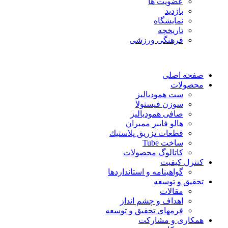
عضویت ها
بازدید
نمایشگاه
تاريخچه
فرهنگی ورزشی
صفحه اصلی
محصولات
ست همودیالیز
سوزن فیستولا
صافی همودیالیز
هالو فایبر ممبران
قطعات تزريق پلاستيك
ساخت Tube
کاتالوگ محصولات
کنترل کیفیت
گواهينامه و استانداردها
تحقيق و توسعه
مقالات
اهداف و چشم انداز
فرمهای تحقیق و توسعه
همکاری و مشارکت