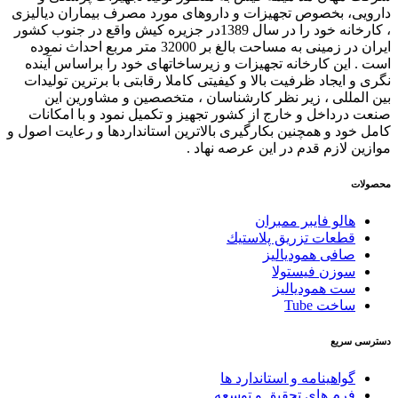
دارویی، بخصوص تجهیزات و داروهای مورد مصرف بیماران دیالیزی
، کارخانه خود را در سال 1389در جزیره کیش واقع در جنوب کشور
ایران در زمینی به مساحت بالغ بر 32000 متر مربع احداث نموده
است . این کارخانه تجهیزات و زیرساخاتهای خود را براساس آینده
نگری و ایجاد ظرفیت بالا و کیفیتی کاملا رقابتی با برترین تولیدات
بین المللی ، زیر نظر کارشناسان ، متخصصین و مشاورین این
صنعت درداخل و خارج از کشور تجهیز و تکمیل نمود و با امکانات
کامل خود و همچنین بکارگیری بالاترین استانداردها و رعایت اصول و
موازین لازم قدم در این عرصه نهاد .
محصولات
هالو فایبر ممبران
قطعات تزريق پلاستيك
صافی همودیالیز
سوزن فیستولا
ست همودیالیز
ساخت Tube
دسترسی سریع
گواهینامه و استاندارد ها
فرم های تحقیق و توسعه