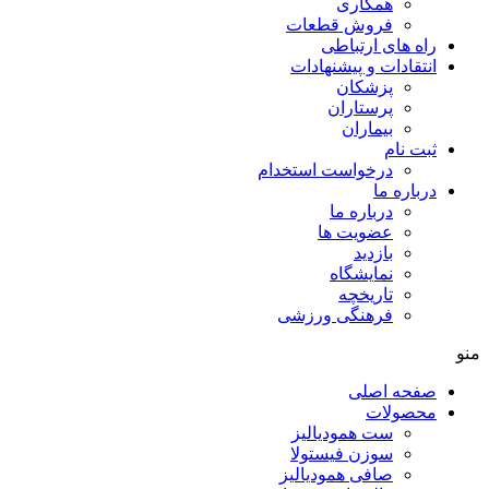
همکاری
فروش قطعات
راه های ارتباطی
انتقادات و پيشنهادات
پزشكان
پرستاران
بيماران
ثبت نام
درخواست استخدام
درباره ما
درباره ما
عضویت ها
بازدید
نمایشگاه
تاريخچه
فرهنگی ورزشی
منو
صفحه اصلی
محصولات
ست همودیالیز
سوزن فیستولا
صافی همودیالیز