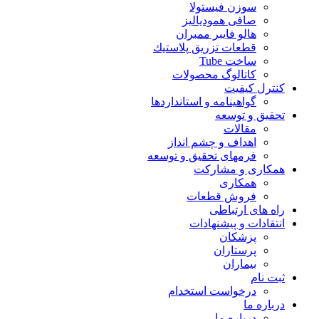
سوزن فیستولا
صافی همودیالیز
هالو فایبر ممبران
قطعات تزريق پلاستيك
ساخت Tube
کاتالوگ محصولات
کنترل کیفیت
گواهينامه و استانداردها
تحقيق و توسعه
مقالات
اهداف و چشم انداز
فرمهای تحقیق و توسعه
همکاری و مشارکت
همکاری
فروش قطعات
راه های ارتباطی
انتقادات و پيشنهادات
پزشكان
پرستاران
بيماران
ثبت نام
درخواست استخدام
درباره ما
درباره ما