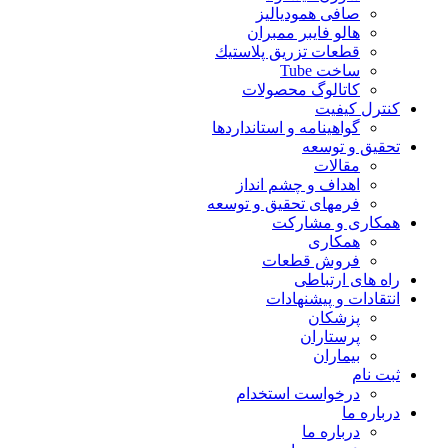
صافی همودیالیز
هالو فایبر ممبران
قطعات تزريق پلاستيك
ساخت Tube
کاتالوگ محصولات
کنترل کیفیت
گواهينامه و استانداردها
تحقيق و توسعه
مقالات
اهداف و چشم انداز
فرمهای تحقیق و توسعه
همکاری و مشارکت
همکاری
فروش قطعات
راه های ارتباطی
انتقادات و پيشنهادات
پزشكان
پرستاران
بيماران
ثبت نام
درخواست استخدام
درباره ما
درباره ما