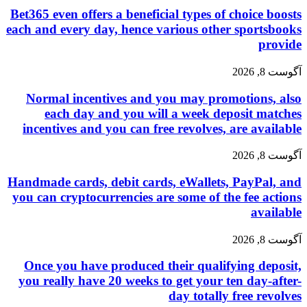
Bet365 even offers a beneficial types of choice boosts
each and every day, hence various other sportsbooks
provide
آگوست 8, 2026
Normal incentives and you may promotions, also
each day and you will a week deposit matches
incentives and you can free revolves, are available
آگوست 8, 2026
Handmade cards, debit cards, eWallets, PayPal, and
you can cryptocurrencies are some of the fee actions
available
آگوست 8, 2026
Once you have produced their qualifying deposit,
you really have 20 weeks to get your ten day-after-
day totally free revolves