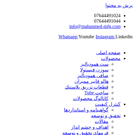
پرش به محتوا
07644491024
07644491044
info@mahanmed-mfg.com
Whatsapp
Youtube
Instagram
Linkedin
صفحه اصلی
محصولات
ست همودیالیز
سوزن فیستولا
صافی همودیالیز
هالو فایبر ممبران
قطعات تزريق پلاستيك
ساخت Tube
کاتالوگ محصولات
کنترل کیفیت
گواهينامه و استانداردها
تحقيق و توسعه
مقالات
اهداف و چشم انداز
فرمهای تحقیق و توسعه