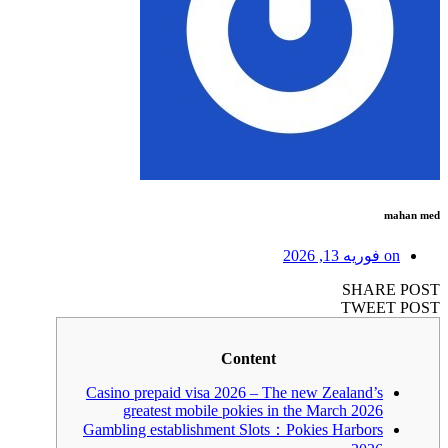
mahan med
on
فوریه 13, 2026
SHARE POST
TWEET POST
Content
Casino prepaid visa 2026 – The new Zealand’s
greatest mobile pokies in the March 2026
Gambling establishment Slots：Pokies Harbors