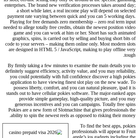
enterprises. The brand new verification processes takes around day;
a short while later, a real income play will depend on selected
payment rate varying between quick and you can 5 working days.
Playing for free demands zero membership – zero real term input
needed to allege totally free credits, obtain the newest position video
game and you can work at him or her. Short has such animated
graphics, spins, is carried out by selling and buying short bits of
code to your servers – making them online only. Most modern slots
are designed in HTML 5 / JavaScript, making to play offline very
tough.
By firmly taking a few minutes to examine the main details you to
definitely suggest efficiency, activity value, and you may reliability,
you could potentially with full confidence discover a high pokies
application to have viewing finest slot play on the new wade. To
possess liberty, comfort, and you can natural pleasure, ipad it is
stands out to have cellular pokies software. The major-ranked apps
provide simple gameplay, high-quality picture, and you may
generous incentives and you can campaigns. Totally free spins
Pokies are a new form of Slotmachine that gives professionals the
ability to spin the newest reels as opposed to risking their money.
To find the best apps, pokies
professionals will appear to Fruit
apple’s ios gadgets including the