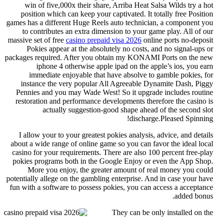
win of five,000x their share, Arriba Heat Salsa Wilds try a hot
position which can keep your captivated. It totally free Position
games has a different Huge Reels auto technician, a component you
to contributes an extra dimension to your game play. All of our
massive set of free
casino prepaid visa 2026
online ports no-deposit
Pokies appear at the absolutely no costs, and no signal-ups or
packages required. After you obtain my KONAMI Ports on the new
iphone 4 otherwise apple ipad on the apple’s ios, you earn
immediate enjoyable that have absolve to gamble pokies, for
instance the very popular All Agreeable Dynamite Dash, Piggy
Pennies and you may Wade West! So it upgrade includes routine
restoration and performance developments therefore the casino is
actually suggestion-good shape ahead of the second slot
discharge.Pleased Spinning!
I allow your to your greatest pokies analysis, advice, and details
about a wide range of online game so you can favor the ideal local
casino for your requirements. There are also 100 percent free-play
pokies programs both in the Google Enjoy or even the App Shop.
More you enjoy, the greater amount of real money you could
potentially allege on the gambling enterprise. And in case your have
fun with a software to possess pokies, you can access a acceptance
added bonus.
They can be only installed on the