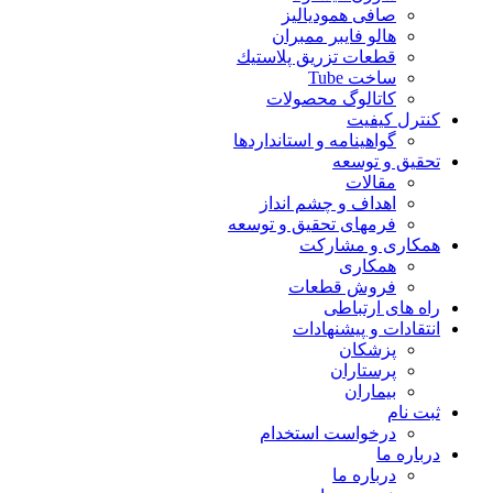
صافی همودیالیز
هالو فایبر ممبران
قطعات تزريق پلاستيك
ساخت Tube
کاتالوگ محصولات
کنترل کیفیت
گواهينامه و استانداردها
تحقيق و توسعه
مقالات
اهداف و چشم انداز
فرمهای تحقیق و توسعه
همکاری و مشارکت
همکاری
فروش قطعات
راه های ارتباطی
انتقادات و پيشنهادات
پزشكان
پرستاران
بيماران
ثبت نام
درخواست استخدام
درباره ما
درباره ما