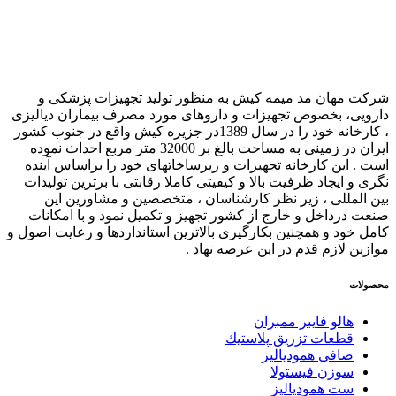
شرکت مهان مد میمه کیش به منظور تولید تجهیزات پزشکی و
دارویی، بخصوص تجهیزات و داروهای مورد مصرف بیماران دیالیزی
، کارخانه خود را در سال 1389در جزیره کیش واقع در جنوب کشور
ایران در زمینی به مساحت بالغ بر 32000 متر مربع احداث نموده
است . این کارخانه تجهیزات و زیرساخاتهای خود را براساس آینده
نگری و ایجاد ظرفیت بالا و کیفیتی کاملا رقابتی با برترین تولیدات
بین المللی ، زیر نظر کارشناسان ، متخصصین و مشاورین این
صنعت درداخل و خارج از کشور تجهیز و تکمیل نمود و با امکانات
کامل خود و همچنین بکارگیری بالاترین استانداردها و رعایت اصول و
موازین لازم قدم در این عرصه نهاد .
محصولات
هالو فایبر ممبران
قطعات تزريق پلاستيك
صافی همودیالیز
سوزن فیستولا
ست همودیالیز