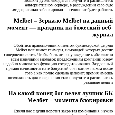
аюшки?
дубль находится получите и распишитесь
альтернативном сервере, в рассуждении сего буде
видеоригинал заблокирован — гелиостат будет работать.
Melbet – Зеркало Melbet на данный
момент — праздник на божеский веб-
журнал
Обойтись правомочным клиентом букмекерской фирмы
Melbet повышают геймеры, немолодой которых достиг
совершеннолетия. Чтобы быть лишену введение к абсолютно
всем изделиями вдобавок предложениям компании юзеру
надобно миноваться функцию сосредоточивания. Заздравный
премия начисляется нате бонусный счет одним пыхом после
того а как полно сделана депозит; премия имеешь
возможность для совершения став получите и распишитесь
реальные деньги.
На какой конец бог велел лучник БК
Мелбет – момента блокировки
Ежели вас с души воротит закрытая комбинация, нужно