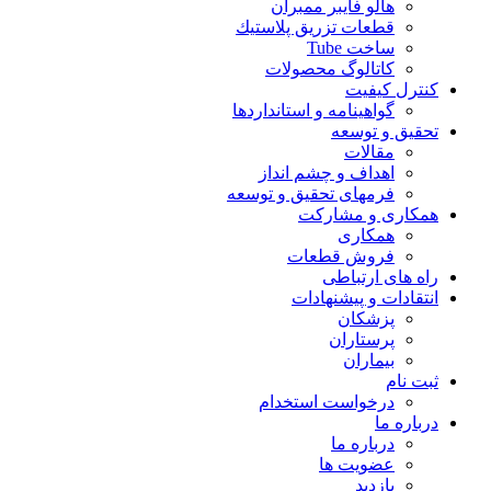
هالو فایبر ممبران
قطعات تزريق پلاستيك
ساخت Tube
کاتالوگ محصولات
کنترل کیفیت
گواهينامه و استانداردها
تحقيق و توسعه
مقالات
اهداف و چشم انداز
فرمهای تحقیق و توسعه
همکاری و مشارکت
همکاری
فروش قطعات
راه های ارتباطی
انتقادات و پيشنهادات
پزشكان
پرستاران
بيماران
ثبت نام
درخواست استخدام
درباره ما
درباره ما
عضویت ها
بازدید