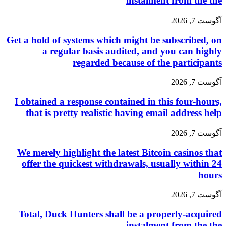
instalment from the the
آگوست 7, 2026
Get a hold of systems which might be subscribed, on
a regular basis audited, and you can highly
regarded because of the participants
آگوست 7, 2026
I obtained a response contained in this four-hours,
that is pretty realistic having email address help
آگوست 7, 2026
We merely highlight the latest Bitcoin casinos that
offer the quickest withdrawals, usually within 24
hours
آگوست 7, 2026
Total, Duck Hunters shall be a properly-acquired
instalment from the the