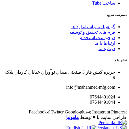
ساخت Tube
دسترسی سریع
گواهینامه و استاندارد ها
فرم های تحقیق و توسعه
درخواست استخدام
ارتباط با ما
درباره ما
تماس با ما
جزیره کیش فاز 3 صنعتی میدان نوآوران خیابان کاردان پلاک
9
info@mahanmed-mfg.com
07644491024
07644491044
Facebook-f
Twitter
Google-plus-g
Instagram
Pinterest
طراحی سایت با ♥️ توسط
ماهونیا
Persian
English
Persian