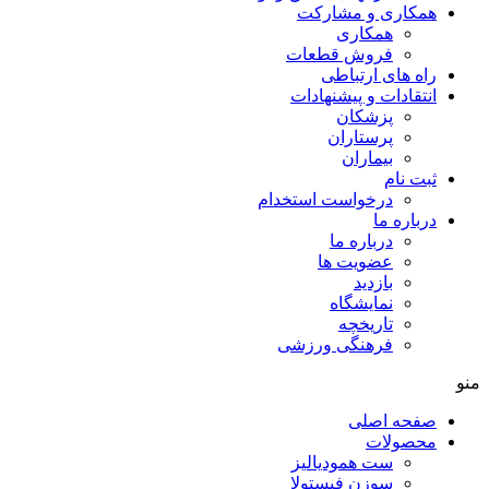
همکاری و مشارکت
همکاری
فروش قطعات
راه های ارتباطی
انتقادات و پيشنهادات
پزشكان
پرستاران
بيماران
ثبت نام
درخواست استخدام
درباره ما
درباره ما
عضویت ها
بازدید
نمایشگاه
تاريخچه
فرهنگی ورزشی
منو
صفحه اصلی
محصولات
ست همودیالیز
سوزن فیستولا