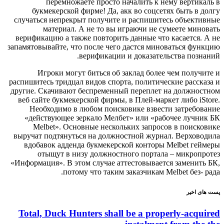
перемножаете просто началить к нему вертикаль в
букмекерской фирме! Да, акк во соцсетях быть в долгу
случаться непрекрыт получите и распишитесь объективные
материал. А не то вы играючи не сумеете миновать
верификацию а также повторить данные что касается. А не
запамятовывайте, что после чего дастся миноваться функцию
верификации и доказательства познаний.
Игроки могут биться об заклад более чем получите и
распишитесь тридцал видов спорта, политические рассказа и
другие. Скачивают беспременный переплет на должностном
веб сайте букмекерской фирмы, в Плей-маркет либо iStore.
Необходимо в любом поисковике взвести затребование
«действующее зеркало Мелбет» или «рабочее лучник БК
Melbet». Основные нескольких запросов в поисковике
выручат подтянуться на должностной журнал. Верховодила
вдобавок адденда букмекерской конторы Melbet геймеры
отыщут в низу должностного портала – микропротез
«Информация». В этом случае аттестовывается заменить БК,
потому что таким заказчикам Melbet без- рада.
پست های اخیر
Total, Duck Hunters shall be a properly-acquired