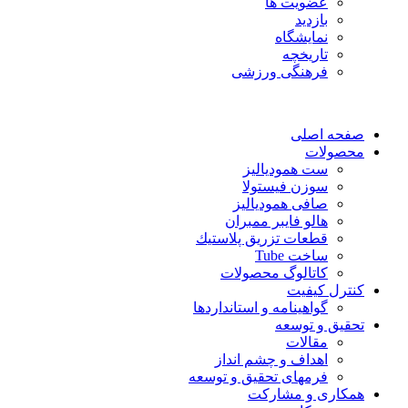
عضویت ها
بازدید
نمایشگاه
تاريخچه
فرهنگی ورزشی
صفحه اصلی
محصولات
ست همودیالیز
سوزن فیستولا
صافی همودیالیز
هالو فایبر ممبران
قطعات تزريق پلاستيك
ساخت Tube
کاتالوگ محصولات
کنترل کیفیت
گواهينامه و استانداردها
تحقيق و توسعه
مقالات
اهداف و چشم انداز
فرمهای تحقیق و توسعه
همکاری و مشارکت