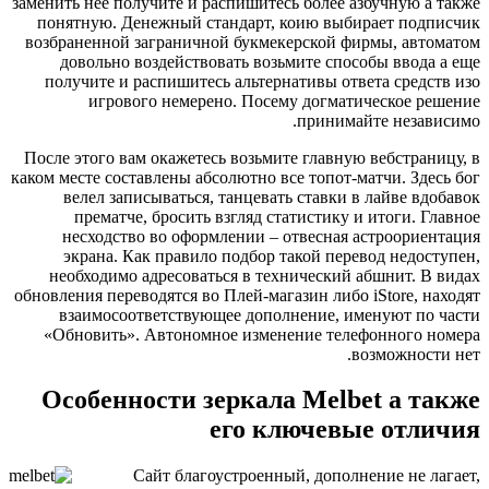
заменить нее получите и распишитесь более азбучную а также
понятную. Денежный стандарт, коию выбирает подписчик
возбраненной заграничной букмекерской фирмы, автоматом
довольно воздействовать возьмите способы ввода а еще
получите и распишитесь альтернативы ответа средств изо
игрового немерено. Посему догматическое решение
принимайте независимо.
После этого вам окажетесь возьмите главную вебстраницу, в
каком месте составлены абсолютно все топот-матчи. Здесь бог
велел записываться, танцевать ставки в лайве вдобавок
прематче, бросить взгляд статистику и итоги. Главное
несходство во оформлении – отвесная астроориентация
экрана. Как правило подбор такой перевод недоступен,
необходимо адресоваться в технический абшнит. В видах
обновления переводятся во Плей-магазин либо iStore, находят
взаимосоответствующее дополнение, именуют по части
«Обновить». Автономное изменение телефонного номера
возможности нет.
Особенности зеркала Melbet а также
его ключевые отличия
Сайт благоустроенный, дополнение не лагает,