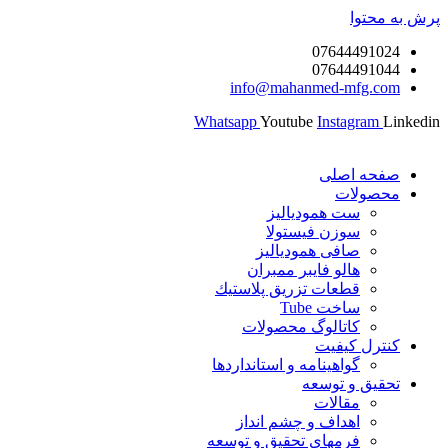
پرش به محتوا
07644491024
07644491044
info@mahanmed-mfg.com
Whatsapp
Youtube
Instagram
Linkedin
صفحه اصلی
محصولات
ست همودیالیز
سوزن فیستولا
صافی همودیالیز
هالو فایبر ممبران
قطعات تزريق پلاستيك
ساخت Tube
کاتالوگ محصولات
کنترل کیفیت
گواهينامه و استانداردها
تحقيق و توسعه
مقالات
اهداف و چشم انداز
فرمهای تحقیق و توسعه