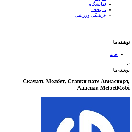
نمایشگاه
تاريخچه
فرهنگی ورزشی
نوشته ها
خانه
>
نوشته ها
Cкачать Мелбет, Ставки нате Авиаспорт,
Адденда MelbetMobi