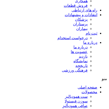
همکاری
فروش قطعات
راه های ارتباطی
انتقادات و پيشنهادات
پزشكان
پرستاران
بيماران
ثبت نام
درخواست استخدام
درباره ما
درباره ما
عضویت ها
بازدید
نمایشگاه
تاريخچه
فرهنگی ورزشی
منو
صفحه اصلی
محصولات
ست همودیالیز
سوزن فیستولا
صافی همودیالیز