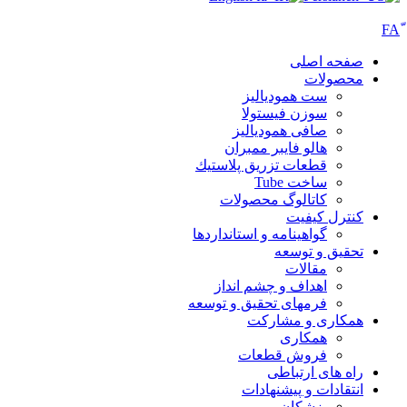
صفحه اصلی
محصولات
ست همودیالیز
سوزن فیستولا
صافی همودیالیز
هالو فایبر ممبران
قطعات تزريق پلاستيك
ساخت Tube
کاتالوگ محصولات
کنترل کیفیت
گواهينامه و استانداردها
تحقيق و توسعه
مقالات
اهداف و چشم انداز
فرمهای تحقیق و توسعه
همکاری و مشارکت
همکاری
فروش قطعات
راه های ارتباطی
انتقادات و پيشنهادات
پزشكان