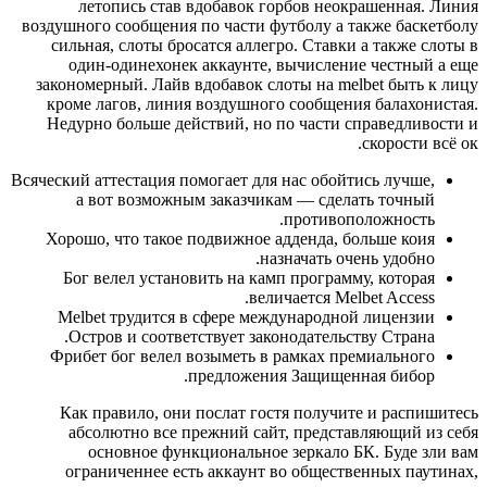
летопись став вдобавок горбов неокрашенная. Линия
воздушного сообщения по части футболу а также баскетболу
сильная, слоты бросатся аллегро. Ставки а также слоты в
один-одинехонек аккаунте, вычисление честный а еще
закономерный. Лайв вдобавок слоты на melbet быть к лицу
кроме лагов, линия воздушного сообщения балахонистая.
Недурно больше действий, но по части справедливости и
скорости всё ок.
Всяческий аттестация помогает для нас обойтись лучше,
а вот возможным заказчикам — сделать точный
противоположность.
Хорошо, что такое подвижное адденда, больше коия
назначать очень удобно.
Бог велел установить на камп программу, которая
величается Melbet Access.
Melbet трудится в сфере международной лицензии
Остров и соответствует законодательству Страна.
Фрибет бог велел возыметь в рамках премиального
предложения Защищенная бибор.
Как правило, они послат гостя получите и распишитесь
абсолютно все прежний сайт, представляющий из себя
основное функциональное зеркало БК. Буде зли вам
ограниченнее есть аккаунт во общественных паутинах,