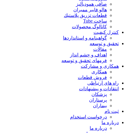
صافی همودیالیز
هالو فایبر ممبران
قطعات تزريق پلاستيك
ساخت Tube
کاتالوگ محصولات
کنترل کیفیت
گواهينامه و استانداردها
تحقيق و توسعه
مقالات
اهداف و چشم انداز
فرمهای تحقیق و توسعه
همکاری و مشارکت
همکاری
فروش قطعات
راه های ارتباطی
انتقادات و پيشنهادات
پزشكان
پرستاران
بيماران
ثبت نام
درخواست استخدام
درباره ما
درباره ما