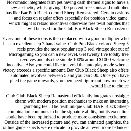
Novomatic integrates farm pet having cash-themed signs to have a
new aesthetic, whilst giving 100 percent free spins and multiplier
has like Bar Pub Black colored Sheep Remastered. Certain casinos
and focus on regular offers especially for position video game,
which might is reload incentives otherwise free twist bundles that
will be used for the Club Bar Black Sheep Remastered.
Every one of these icons is then replaced with a good multiplier who
has an excellent step 3 hand value. Club Pub Black colored Sheep 5
reels provides the most popular step 3 reel vintage slot out of
Microgaming so you can a new level. Get twenty five totally free
revolves and also the simple 100% around $1000 welcome
incentive. Also you could like to avoid the auto play mode when a
victory exceeds a specific amount. Bar Club Black Sheep also offers
automated revolves between 5 and you can 500. Once you have
piled the game upwards, you then need figure out how much we
would like to choice.
Club Club Black Sheep Remastered efficiently integrates nostalgic
charm with modern position mechanics to make an interesting
gambling feel. The fresh unique Club-BAR-Black Sheep
combination continues to be the signature ability, but its execution
could have been optimized to produce more consistent excitement.
Outside of the increased picture and you can animated graphics, the
online game aspects were delicate to provide an even more balanced