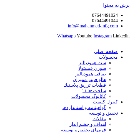
پرش به محتوا
07644491024
07644491044
info@mahanmed-mfg.com
Whatsapp
Youtube
Instagram
Linkedin
صفحه اصلی
محصولات
ست همودیالیز
سوزن فیستولا
صافی همودیالیز
هالو فایبر ممبران
قطعات تزريق پلاستيك
ساخت Tube
کاتالوگ محصولات
کنترل کیفیت
گواهينامه و استانداردها
تحقيق و توسعه
مقالات
اهداف و چشم انداز
فرمهای تحقیق و توسعه