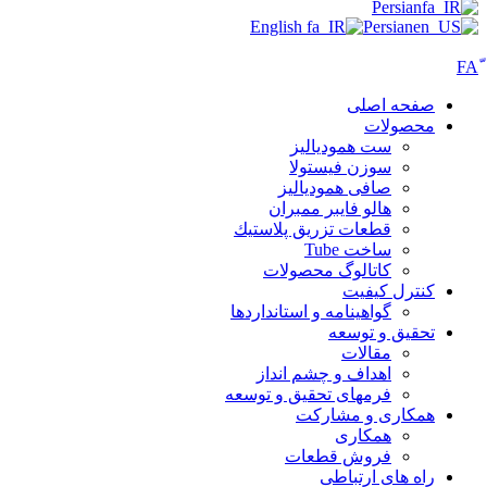
Persian
English
Persian
صفحه اصلی
محصولات
ست همودیالیز
سوزن فیستولا
صافی همودیالیز
هالو فایبر ممبران
قطعات تزريق پلاستيك
ساخت Tube
کاتالوگ محصولات
کنترل کیفیت
گواهينامه و استانداردها
تحقيق و توسعه
مقالات
اهداف و چشم انداز
فرمهای تحقیق و توسعه
همکاری و مشارکت
همکاری
فروش قطعات
راه های ارتباطی