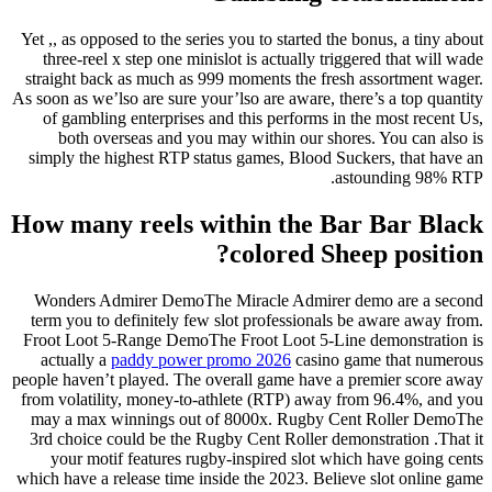
Yet ,, as opposed to the series you to started the bonus, a tiny about
three-reel x step one minislot is actually triggered that will wade
straight back as much as 999 moments the fresh assortment wager.
As soon as we’lso are sure your’lso are aware, there’s a top quantity
of gambling enterprises and this performs in the most recent Us,
both overseas and you may within our shores. You can also is
simply the highest RTP status games, Blood Suckers, that have an
astounding 98% RTP.
How many reels within the Bar Bar Black
colored Sheep position?
Wonders Admirer DemoThe Miracle Admirer demo are a second
term you to definitely few slot professionals be aware away from.
Froot Loot 5-Range DemoThe Froot Loot 5-Line demonstration is
actually a
paddy power promo 2026
casino game that numerous
people haven’t played. The overall game have a premier score away
from volatility, money-to-athlete (RTP) away from 96.4%, and you
may a max winnings out of 8000x. Rugby Cent Roller DemoThe
3rd choice could be the Rugby Cent Roller demonstration .That it
your motif features rugby-inspired slot which have going cents
which have a release time inside the 2023. Believe slot online game