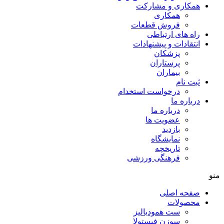
همکاری و مشارکت
همکاری
فروش قطعات
راه های ارتباطی
انتقادات و پيشنهادات
پزشكان
پرستاران
بيماران
ثبت نام
درخواست استخدام
درباره ما
درباره ما
عضویت ها
بازدید
نمایشگاه
تاريخچه
فرهنگی ورزشی
منو
صفحه اصلی
محصولات
ست همودیالیز
سوزن فیستولا