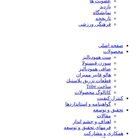
عضویت ها
بازدید
نمایشگاه
تاريخچه
فرهنگی ورزشی
صفحه اصلی
محصولات
ست همودیالیز
سوزن فیستولا
صافی همودیالیز
هالو فایبر ممبران
قطعات تزريق پلاستيك
ساخت Tube
کاتالوگ محصولات
کنترل کیفیت
گواهينامه و استانداردها
تحقيق و توسعه
مقالات
اهداف و چشم انداز
فرمهای تحقیق و توسعه
همکاری و مشارکت