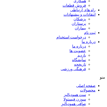
همکاری
فروش قطعات
راه های ارتباطی
انتقادات و پيشنهادات
پزشكان
پرستاران
بيماران
ثبت نام
درخواست استخدام
درباره ما
درباره ما
عضویت ها
بازدید
نمایشگاه
تاريخچه
فرهنگی ورزشی
منو
صفحه اصلی
محصولات
ست همودیالیز
سوزن فیستولا
صافی همودیالیز