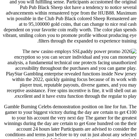
and you will fulfilling sense. Participants accustomed the original
Pub Pub Black Sheep slot have a tendency to notice several
advancements within remastered type from the HUB88. Maximum
win possible in the Club Pub Black colored Sheep Remastered are
at to 95,100000 gold coins, that can change to nice real cash
dependent on your favorite coin really worth. The color plan spends
vibrant, smiling colors you to promote profile without producing eye
filters through the expanded to experience training.
The new casino employs SSL
encryption so you can secure individual and you can monetary
analysis, a fundamental technical one protects facing unauthorized
accessibility throughout the purchases and you can game play.
PlayStar Gambling enterprise revealed functions inside New jersey
within the 2022, quickly gaining focus because of its work with
player trust, reputable payouts, diverse games, and you may
receptive assistance. Free spins incentive is fine, it will shell out an
excellent and it have extra function through the regular to play.
Gamble Burning Celebs demonstration position on line for fun. The
gamer to your biggest victory during the day are certain to get €100
to your his account the very next day The gamer for the greatest
winnings during the day are certain to get €one hundred on the their
account 24 hours later Participants are advised to consider the
conditions and terms just before to try out in just about any selected