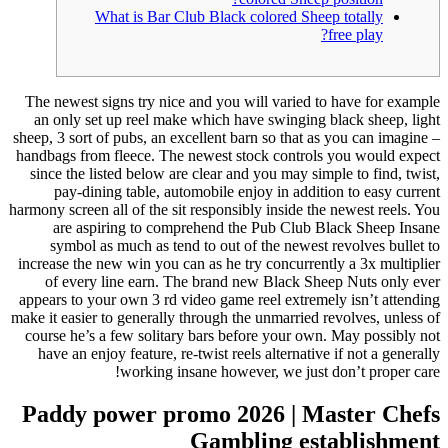
What is Bar Club Black colored Sheep totally
free play?
The newest signs try nice and you will varied to have for example
an only set up reel make which have swinging black sheep, light
sheep, 3 sort of pubs, an excellent barn so that as you can imagine –
handbags from fleece. The newest stock controls you would expect
since the listed below are clear and you may simple to find, twist,
pay-dining table, automobile enjoy in addition to easy current
harmony screen all of the sit responsibly inside the newest reels.
You
are aspiring to comprehend the Pub Club Black Sheep Insane
symbol as much as tend to out of the newest revolves bullet to
increase the new win you can as he try concurrently a 3x multiplier
of every line earn. The brand new Black Sheep Nuts only ever
appears to your own 3 rd video game reel extremely isn’t attending
make it easier to generally through the unmarried revolves, unless of
course he’s a few solitary bars before your own. May possibly not
have an enjoy feature, re-twist reels alternative if not a generally
working insane however, we just don’t proper care!
Paddy power promo 2026 | Master Chefs
Gambling establishment