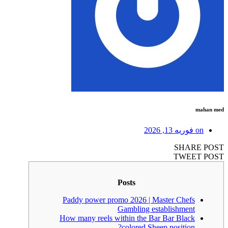
mahan med
on
فوریه 13, 2026
SHARE POST
TWEET POST
Posts
Paddy power promo 2026 | Master Chefs
Gambling establishment
How many reels within the Bar Bar Black
colored Sheep position?