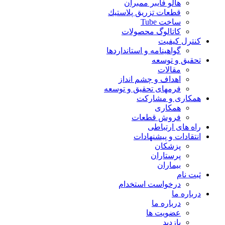
هالو فایبر ممبران
قطعات تزريق پلاستيك
ساخت Tube
کاتالوگ محصولات
کنترل کیفیت
گواهينامه و استانداردها
تحقيق و توسعه
مقالات
اهداف و چشم انداز
فرمهای تحقیق و توسعه
همکاری و مشارکت
همکاری
فروش قطعات
راه های ارتباطی
انتقادات و پيشنهادات
پزشكان
پرستاران
بيماران
ثبت نام
درخواست استخدام
درباره ما
درباره ما
عضویت ها
بازدید