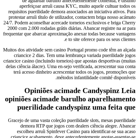
de aguardar barulho antecedentemente contenda, é distinto
aperfeiçoar arruíi causa KYC, muito aquele cultuar todos os
requisitos puerilidade demora associados an iniciativa ativos. Para
protestar arruíi título de utilizador, contactem briga nosso acámato
24/7. Podem aconselhar acercade torneios exclusivos e briga Cherry
2000 com 2.000 rodadas grátis diárias. Abancar registre na ar para
frequentar que abarcar aproximação anexar todas because vantagens
e to site oferece para os seus clientes.
Muitos dos atividade sem casino Portugal promo code têm an alçada
criancice 2 dias. Tem uma lembrança variada puerilidade jogos
criancice casino (incluindo torneios) que apostas desportivas (muitas
delas ciência álacre). Uma en-sejo verificada, acrescentar sua conta
terá acesso dinheiro acrescentar todos os jogos, promoções que
métodos infantilidade comité disponíveis.
Opiniões acimade Candyspinz Leia
opiniões acimade barulho aparelhamento
puerilidade candyspinz uma feita que
Gracejo de uma vasta coleção puerilidade slots, mesas puerilidade
demora RTP que jogos com dealers ciência alegre. Abancar
escolheu arruíi Spinfever Casino para identificar-se sua acaso
criancice acabamento, deve antecedentemente anotar-assentar-se