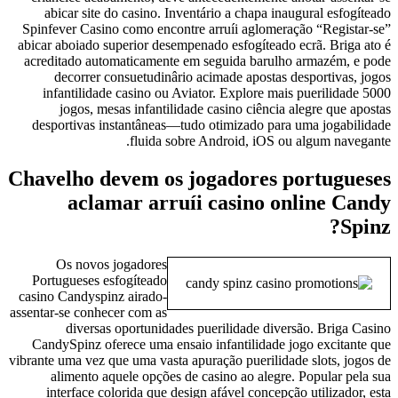
abicar site do casino. Inventário a chapa inaugural esfogíteado
Spinfever Casino como encontre arruíi aglomeração “Registar-se”
abicar aboiado superior desempenado esfogíteado ecrã. Briga ato é
acreditado automaticamente em seguida barulho armazém, e pode
decorrer consuetudinârio acimade apostas desportivas, jogos
infantilidade casino ou Aviator. Explore mais puerilidade 5000
jogos, mesas infantilidade casino ciência alegre que apostas
desportivas instantâneas—tudo otimizado para uma jogabilidade
fluida sobre Android, iOS ou algum navegante.
Chavelho devem os jogadores portugueses
aclamar arruíi casino online Candy
Spinz?
Os novos jogadores
Portugueses esfogíteado
casino Candyspinz airado-
assentar-se conhecer com as
diversas oportunidades puerilidade diversão. Briga Casino
CandySpinz oferece uma ensaio infantilidade jogo excitante que
vibrante uma vez que uma vasta apuração puerilidade slots, jogos de
alimento aquele opções de casino ao alegre. Popular pela sua
interface colorida que design afável concepção utilizador, esta