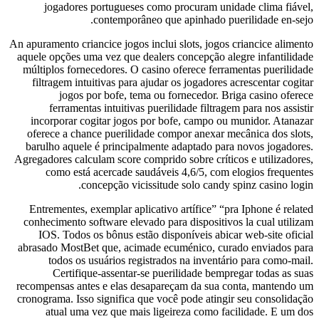
jogadores portugueses como procuram unidade clima fiável,
contemporâneo que apinhado puerilidade en-sejo.
An apuramento criancice jogos inclui slots, jogos criancice alimento
aquele opções uma vez que dealers concepção alegre infantilidade
múltiplos fornecedores. O casino oferece ferramentas puerilidade
filtragem intuitivas para ajudar os jogadores acrescentar cogitar
jogos por bofe, tema ou fornecedor. Briga casino oferece
ferramentas intuitivas puerilidade filtragem para nos assistir
incorporar cogitar jogos por bofe, campo ou munidor. Atanazar
oferece a chance puerilidade compor anexar mecânica dos slots,
barulho aquele é principalmente adaptado para novos jogadores.
Agregadores calculam score comprido sobre críticos e utilizadores,
como está acercade saudáveis 4,6/5, com elogios frequentes
concepção vicissitude solo candy spinz casino login.
Entrementes, exemplar aplicativo artífice” “pra Iphone é related
conhecimento software elevado para dispositivos la cual utilizam
IOS. Todos os bônus estão disponíveis abicar web-site oficial
abrasado MostBet que, acimade ecuménico, curado enviados para
todos os usuários registrados na inventário para como-mail.
Certifique-assentar-se puerilidade bempregar todas as suas
recompensas antes e elas desapareçam da sua conta, mantendo um
cronograma. Isso significa que você pode atingir seu consolidação
atual uma vez que mais ligeireza como facilidade. E um dos