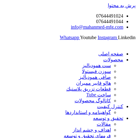
پرش به محتوا
07644491024
07644491044
info@mahanmed-mfg.com
Whatsapp
Youtube
Instagram
Linkedin
صفحه اصلی
محصولات
ست همودیالیز
سوزن فیستولا
صافی همودیالیز
هالو فایبر ممبران
قطعات تزريق پلاستيك
ساخت Tube
کاتالوگ محصولات
کنترل کیفیت
گواهينامه و استانداردها
تحقيق و توسعه
مقالات
اهداف و چشم انداز
فرمهای تحقیق و توسعه