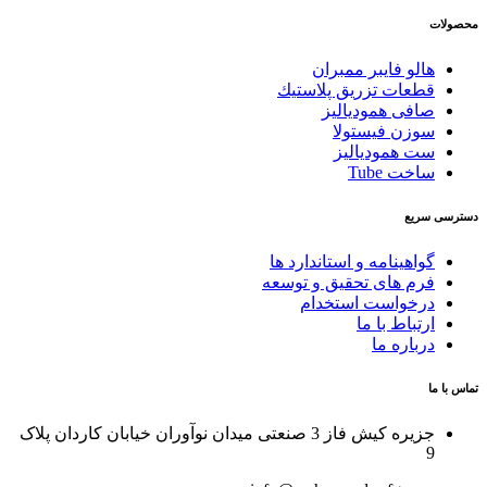
محصولات
هالو فایبر ممبران
قطعات تزريق پلاستيك
صافی همودیالیز
سوزن فیستولا
ست همودیالیز
ساخت Tube
دسترسی سریع
گواهینامه و استاندارد ها
فرم های تحقیق و توسعه
درخواست استخدام
ارتباط با ما
درباره ما
تماس با ما
جزیره کیش فاز 3 صنعتی میدان نوآوران خیابان کاردان پلاک
9