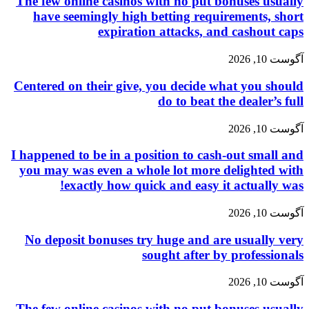
The few online casinos with no put bonuses usually
have seemingly high betting requirements, short
expiration attacks, and cashout caps
آگوست 10, 2026
Centered on their give, you decide what you should
do to beat the dealer’s full
آگوست 10, 2026
I happened to be in a position to cash-out small and
you may was even a whole lot more delighted with
exactly how quick and easy it actually was!
آگوست 10, 2026
No deposit bonuses try huge and are usually very
sought after by professionals
آگوست 10, 2026
The few online casinos with no put bonuses usually