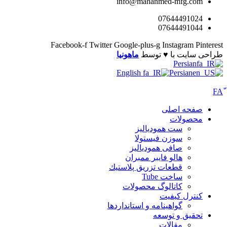
info@mahanmed-mfg.com
07644491024
07644491044
Facebook-f
Twitter
Google-plus-g
Instagram
Pinterest
طراحی سایت با ♥️ توسط
ماهونیا
Persian
English
Persian
صفحه اصلی
محصولات
ست همودیالیز
سوزن فیستولا
صافی همودیالیز
هالو فایبر ممبران
قطعات تزريق پلاستيك
ساخت Tube
کاتالوگ محصولات
کنترل کیفیت
گواهينامه و استانداردها
تحقيق و توسعه
مقالات