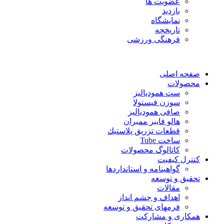
عضویت ها
بازدید
نمایشگاه
تاريخچه
فرهنگی ورزشی
صفحه اصلی
محصولات
ست همودیالیز
سوزن فیستولا
صافی همودیالیز
هالو فایبر ممبران
قطعات تزريق پلاستيك
ساخت Tube
کاتالوگ محصولات
کنترل کیفیت
گواهينامه و استانداردها
تحقيق و توسعه
مقالات
اهداف و چشم انداز
فرمهای تحقیق و توسعه
همکاری و مشارکت