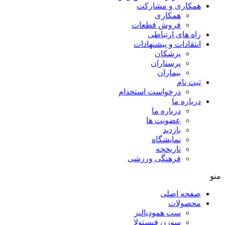
همکاری و مشارکت
همکاری
فروش قطعات
راه های ارتباطی
انتقادات و پيشنهادات
پزشكان
پرستاران
بيماران
ثبت نام
درخواست استخدام
درباره ما
درباره ما
عضویت ها
بازدید
نمایشگاه
تاريخچه
فرهنگی ورزشی
منو
صفحه اصلی
محصولات
ست همودیالیز
سوزن فیستولا