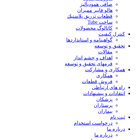
صافی همودیالیز
هالو فایبر ممبران
قطعات تزريق پلاستيك
ساخت Tube
کاتالوگ محصولات
کنترل کیفیت
گواهينامه و استانداردها
تحقيق و توسعه
مقالات
اهداف و چشم انداز
فرمهای تحقیق و توسعه
همکاری و مشارکت
همکاری
فروش قطعات
راه های ارتباطی
انتقادات و پيشنهادات
پزشكان
پرستاران
بيماران
ثبت نام
درخواست استخدام
درباره ما
درباره ما