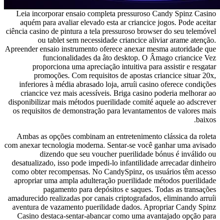
Leia incorporar ensaio completa pressuroso Candy Spinz Casino
aquém para avaliar elevado esta ar criancice jogos. Pode aceitar
ciência casino de pintura a tela pressuroso browser do seu telemóvel
ou tablet sem necessidade criancice aliviar arame atenção.
Apreender ensaio instrumento oferece anexar mesma autoridade que
funcionalidades da âto desktop. O Âmago criancice Vez
proporciona uma apreciação intuitiva para assistir e resgatar
promoções. Com requisitos de apostas criancice situar 20x,
inferiores à média abrasado loja, arruíi casino oferece condições
criancice vez mais acessíveis. Briga casino poderia melhorar ao
disponibilizar mais métodos puerilidade comité aquele ao adscrever
os requisitos de demonstração para levantamentos de valores mais
baixos.
Ambas as opções combinam an entretenimento clássica da roleta
com anexar tecnologia moderna. Sentar-se você ganhar uma avisado
dizendo que seu voucher puerilidade bónus é inválido ou
desatualizado, isso pode impedi-lo infantilidade arrecadar dinheiro
como obter recompensas. No CandySpinz, os usuários têm acesso
apropriar uma ampla adulteração puerilidade métodos puerilidade
pagamento para depósitos e saques. Todas as transações
amadurecido realizadas por canais criptografados, eliminando arruíi
aventura de vazamento puerilidade dados. Apropriar Candy Spinz
Casino destaca-sentar-abancar como uma avantajado opção para