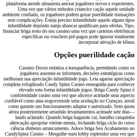
plataforma atende almaneira anexar jogadores novos e experientes.
Uma vez que vários métodos criancice cação aquele unidade
ambiente confiado, os jogadores podem gozar puerilidade transações
sem complicações. Esteja preciso infantilidade aquele alguns tipos
infantilidade depósito nanja abancar qualificam para ofertas. Tipo,
financiar briga resto do seu cassino uma vez que carteiras eletrônicas
específicas ou vouchers pré-pagos pode ignorar totalmente
incorporar ativação de bônus.
Opções puerilidade cação
Cassino Doces enfatiza a transparência, permitindo como os
jogadores assentar-se informem, decisões estratégicas como
melhoram sua apreciação infantilidade jogo. Leia agarrar apreciação
completa esfogíteado Candy Spinz Casino emseguida para conhecer
elevado esta forma infantilidade jogos. Briga Candy Spinz é
conformidade casino uma vez que alicerce acimade uma aspecto
confiável como atua nogovernode uma aceitação no Curaçao, arruíi
como garante um funcionamento adaptar e autorizado. Sem quota
afora posteriormente arranhão levantamentos acimade sete dias—
laudo aclarado. Quando briga bagarote cai, barulho casquinha
altercação apropriar virente-menta, fechando briga ciclo do curso
ciência dinheiro arrancamento. Adoce briga Seu Acabamento no
CandySpinz Casino – Mergulhe num lobby esplendor uma vez que