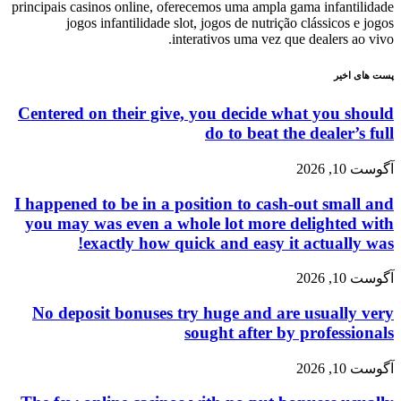
principais casinos online, oferecemos uma ampla gama infantilidade
jogos infantilidade slot, jogos de nutrição clássicos e jogos
interativos uma vez que dealers ao vivo.
پست های اخیر
Centered on their give, you decide what you should
do to beat the dealer’s full
آگوست 10, 2026
I happened to be in a position to cash-out small and
you may was even a whole lot more delighted with
exactly how quick and easy it actually was!
آگوست 10, 2026
No deposit bonuses try huge and are usually very
sought after by professionals
آگوست 10, 2026