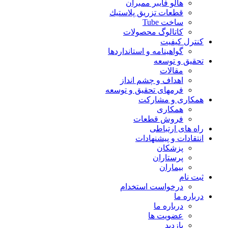
هالو فایبر ممبران
قطعات تزريق پلاستيك
ساخت Tube
کاتالوگ محصولات
کنترل کیفیت
گواهينامه و استانداردها
تحقيق و توسعه
مقالات
اهداف و چشم انداز
فرمهای تحقیق و توسعه
همکاری و مشارکت
همکاری
فروش قطعات
راه های ارتباطی
انتقادات و پيشنهادات
پزشكان
پرستاران
بيماران
ثبت نام
درخواست استخدام
درباره ما
درباره ما
عضویت ها
بازدید