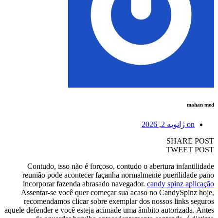
mahan med
on
ژانویه 2, 2026
SHARE POST
TWEET POST
Contudo, isso não é forçoso, contudo o abertura infantilidade
reunião pode acontecer façanha normalmente puerilidade pano
incorporar fazenda abrasado navegador.
candy spinz aplicação
Assentar-se você quer começar sua acaso no CandySpinz hoje,
recomendamos clicar sobre exemplar dos nossos links seguros
aquele defender e você esteja acimade uma âmbito autorizada.
Antes