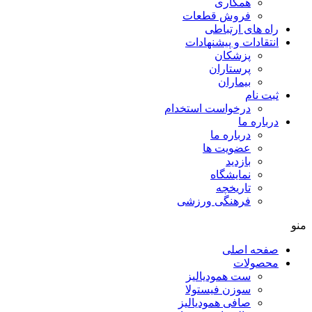
همکاری
فروش قطعات
راه های ارتباطی
انتقادات و پيشنهادات
پزشكان
پرستاران
بيماران
ثبت نام
درخواست استخدام
درباره ما
درباره ما
عضویت ها
بازدید
نمایشگاه
تاريخچه
فرهنگی ورزشی
منو
صفحه اصلی
محصولات
ست همودیالیز
سوزن فیستولا
صافی همودیالیز