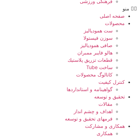
فرهنگی ورزشی
منو
صفحه اصلی
محصولات
ست همودیالیز
سوزن فیستولا
صافی همودیالیز
هالو فایبر ممبران
قطعات تزريق پلاستيك
ساخت Tube
کاتالوگ محصولات
کنترل کیفیت
گواهينامه و استانداردها
تحقيق و توسعه
مقالات
اهداف و چشم انداز
فرمهای تحقیق و توسعه
همکاری و مشارکت
همکاری