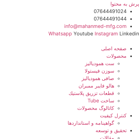
پرش به محتوا
07644491024
07644491044
info@mahanmed-mfg.com
Whatsapp
Youtube
Instagram
Linkedin
صفحه اصلی
محصولات
ست همودیالیز
سوزن فیستولا
صافی همودیالیز
هالو فایبر ممبران
قطعات تزريق پلاستيك
ساخت Tube
کاتالوگ محصولات
کنترل کیفیت
گواهينامه و استانداردها
تحقيق و توسعه
مقالات