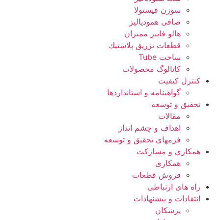
سوزن فیستولا
صافی همودیالیز
هالو فایبر ممبران
قطعات تزريق پلاستيك
ساخت Tube
کاتالوگ محصولات
کنترل کیفیت
گواهينامه و استانداردها
تحقيق و توسعه
مقالات
اهداف و چشم انداز
فرمهای تحقیق و توسعه
همکاری و مشارکت
همکاری
فروش قطعات
راه های ارتباطی
انتقادات و پيشنهادات
پزشكان