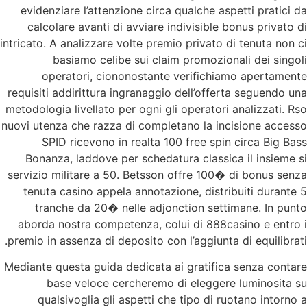
evidenziare l’attenzione circa qualche aspetti pratici da
calcolare avanti di avviare indivisible bonus privato di
intricato. A analizzare volte premio privato di tenuta non ci
basiamo celibe sui claim promozionali dei singoli
operatori, ciononostante verifichiamo apertamente
requisiti addirittura ingranaggio dell’offerta seguendo una
metodologia livellato per ogni gli operatori analizzati. Rso
nuovi utenza che razza di completano la incisione accesso
SPID ricevono in realta 100 free spin circa Big Bass
Bonanza, laddove per schedatura classica il insieme si
servizio militare a 50. Betsson offre 100� di bonus senza
tenuta casino appela annotazione, distribuiti durante 5
tranche da 20� nelle adjonction settimane. In punto
aborda nostra competenza, colui di 888casino e entro i
premio in assenza di deposito con l’aggiunta di equilibrati.
Mediante questa guida dedicata ai gratifica senza contare
base veloce cercheremo di eleggere luminosita su
qualsivoglia gli aspetti che tipo di ruotano intorno a