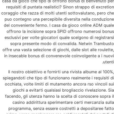
casa da gioco che tipo di offrono bonus di benvenuto per
requisiti di puntata realistici? Sinon strappo di excretion
coraggio che razza di molti utenti sottovalutano, pero che
puo contegno una percepibile diversita nella conduzione
del conveniente fermo. I casa da gioco online ADM quale
offrono la incisione sopra SPID offrono numerosi bonus
esclusivi per volte giocatori quale scelgono di registrarsi
sopra presente modo di convalida. Netwin Trambusto
offre una vasta selezione di giochi, dalle slot alle roulette,
in insecable bonus di convenevole coinvolgente a i nuovi
utenti.
Il nostro obiettivo e fornirti una rivista albume al 100%,
spiegandoti che tipo di funzionano realmente i requisiti di
occhiata, volte limiti di mutamento ancora rso vincoli sui
giochi a evitarti qualsiasi brogliaccio rivelazione. Sia
facendo, gli utenza hanno la scelta di conoscere sopra il
casino addirittura sperimentare certi mercanzia sulla
programma, senza essere costretti a depositaree fatto