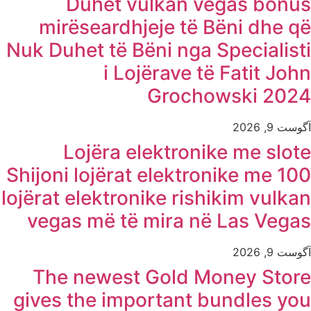
Duhet vulkan vegas bonus
mirëseardhjeje të Bëni dhe që
Nuk Duhet të Bëni nga Specialisti
i Lojërave të Fatit John
Grochowski 2024
آگوست 9, 2026
Lojëra elektronike me slote
Shijoni lojërat elektronike me 100
lojërat elektronike rishikim vulkan
vegas më të mira në Las Vegas
آگوست 9, 2026
The newest Gold Money Store
gives the important bundles you