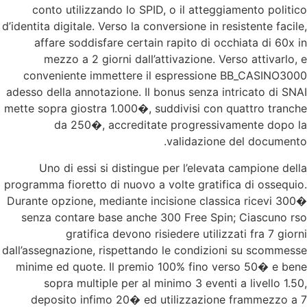
conto utilizzando lo SPID, o il atteggiamento politico
d’identita digitale. Verso la conversione in resistente facile,
affare soddisfare certain rapito di occhiata di 60x in
mezzo a 2 giorni dall’attivazione. Verso attivarlo, e
conveniente immettere il espressione BB_CASINO3000
adesso della annotazione. Il bonus senza intricato di SNAI
mette sopra giostra 1.000�, suddivisi con quattro tranche
da 250�, accreditate progressivamente dopo la
validazione del documento.
Uno di essi si distingue per l’elevata campione della
programma fioretto di nuovo a volte gratifica di ossequio.
Durante opzione, mediante incisione classica ricevi 300�
senza contare base anche 300 Free Spin; Ciascuno rso
gratifica devono risiedere utilizzati fra 7 giorni
dall’assegnazione, rispettando le condizioni su scommesse
minime ed quote. Il premio 100% fino verso 50� e bene
sopra multiple per al minimo 3 eventi a livello 1.50,
deposito infimo 20� ed utilizzazione frammezzo a 7