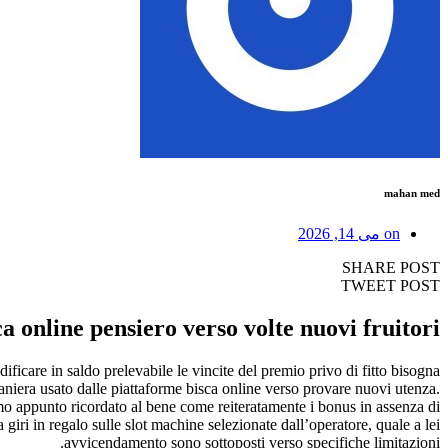
mahan med
on
می 14, 2026
SHARE POST
TWEET POST
a online pensiero verso volte nuovi fruitori
ificare in saldo prelevabile le vincite del premio privo di fitto bisogna
 maniera usato dalle piattaforme bisca online verso provare nuovi utenza.
iamo appunto ricordato al bene come reiteratamente i bonus in assenza di
giri in regalo sulle slot machine selezionate dall’operatore, quale a lei
avvicendamento sono sottoposti verso specifiche limitazioni.