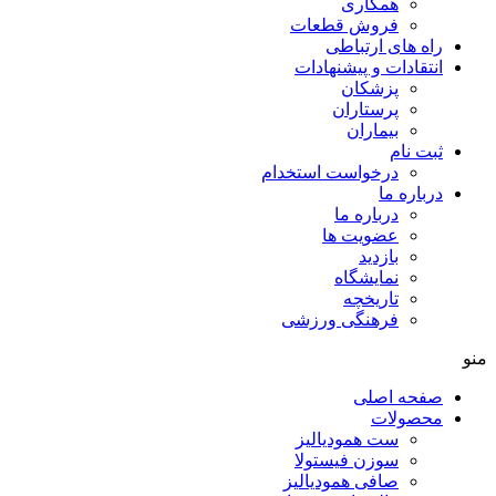
همکاری
فروش قطعات
راه های ارتباطی
انتقادات و پيشنهادات
پزشكان
پرستاران
بيماران
ثبت نام
درخواست استخدام
درباره ما
درباره ما
عضویت ها
بازدید
نمایشگاه
تاريخچه
فرهنگی ورزشی
منو
صفحه اصلی
محصولات
ست همودیالیز
سوزن فیستولا
صافی همودیالیز