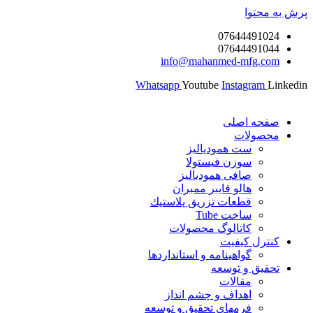
پرش به محتوا
07644491024
07644491044
info@mahanmed-mfg.com
Whatsapp
Youtube
Instagram
Linkedin
صفحه اصلی
محصولات
ست همودیالیز
سوزن فیستولا
صافی همودیالیز
هالو فایبر ممبران
قطعات تزريق پلاستيك
ساخت Tube
کاتالوگ محصولات
کنترل کیفیت
گواهينامه و استانداردها
تحقيق و توسعه
مقالات
اهداف و چشم انداز
فرمهای تحقیق و توسعه