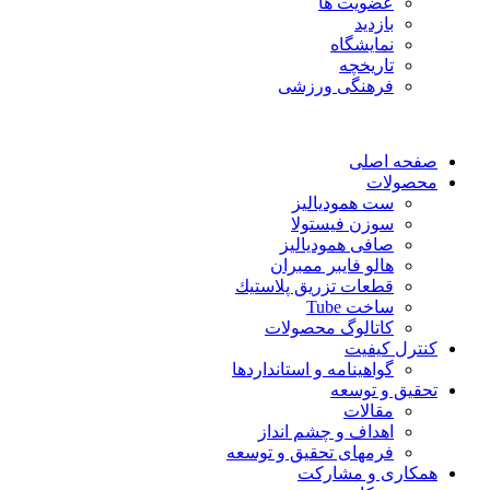
عضویت ها
بازدید
نمایشگاه
تاريخچه
فرهنگی ورزشی
صفحه اصلی
محصولات
ست همودیالیز
سوزن فیستولا
صافی همودیالیز
هالو فایبر ممبران
قطعات تزريق پلاستيك
ساخت Tube
کاتالوگ محصولات
کنترل کیفیت
گواهينامه و استانداردها
تحقيق و توسعه
مقالات
اهداف و چشم انداز
فرمهای تحقیق و توسعه
همکاری و مشارکت