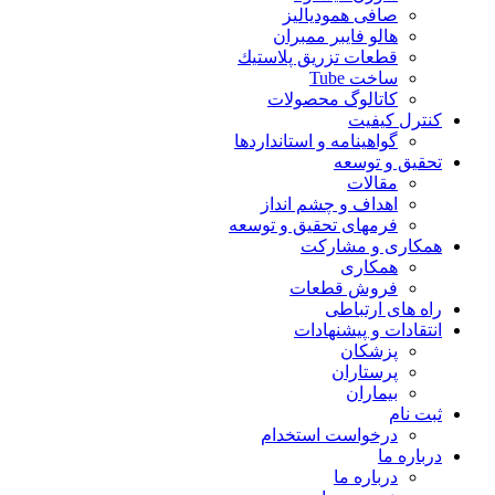
صافی همودیالیز
هالو فایبر ممبران
قطعات تزريق پلاستيك
ساخت Tube
کاتالوگ محصولات
کنترل کیفیت
گواهينامه و استانداردها
تحقيق و توسعه
مقالات
اهداف و چشم انداز
فرمهای تحقیق و توسعه
همکاری و مشارکت
همکاری
فروش قطعات
راه های ارتباطی
انتقادات و پيشنهادات
پزشكان
پرستاران
بيماران
ثبت نام
درخواست استخدام
درباره ما
درباره ما