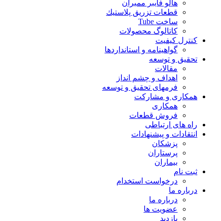
هالو فایبر ممبران
قطعات تزريق پلاستيك
ساخت Tube
کاتالوگ محصولات
کنترل کیفیت
گواهينامه و استانداردها
تحقيق و توسعه
مقالات
اهداف و چشم انداز
فرمهای تحقیق و توسعه
همکاری و مشارکت
همکاری
فروش قطعات
راه های ارتباطی
انتقادات و پيشنهادات
پزشكان
پرستاران
بيماران
ثبت نام
درخواست استخدام
درباره ما
درباره ما
عضویت ها
بازدید