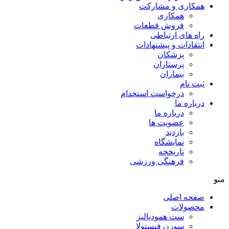
همکاری و مشارکت
همکاری
فروش قطعات
راه های ارتباطی
انتقادات و پيشنهادات
پزشكان
پرستاران
بيماران
ثبت نام
درخواست استخدام
درباره ما
درباره ما
عضویت ها
بازدید
نمایشگاه
تاريخچه
فرهنگی ورزشی
منو
صفحه اصلی
محصولات
ست همودیالیز
سوزن فیستولا