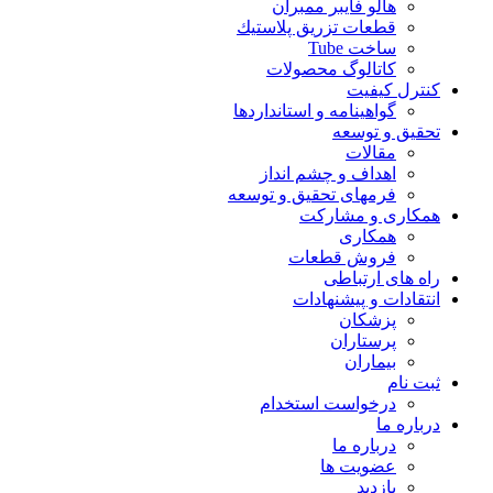
هالو فایبر ممبران
قطعات تزريق پلاستيك
ساخت Tube
کاتالوگ محصولات
کنترل کیفیت
گواهينامه و استانداردها
تحقيق و توسعه
مقالات
اهداف و چشم انداز
فرمهای تحقیق و توسعه
همکاری و مشارکت
همکاری
فروش قطعات
راه های ارتباطی
انتقادات و پيشنهادات
پزشكان
پرستاران
بيماران
ثبت نام
درخواست استخدام
درباره ما
درباره ما
عضویت ها
بازدید