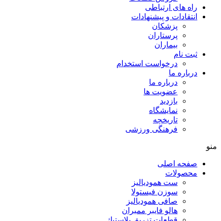
راه های ارتباطی
انتقادات و پيشنهادات
پزشكان
پرستاران
بيماران
ثبت نام
درخواست استخدام
درباره ما
درباره ما
عضویت ها
بازدید
نمایشگاه
تاريخچه
فرهنگی ورزشی
منو
صفحه اصلی
محصولات
ست همودیالیز
سوزن فیستولا
صافی همودیالیز
هالو فایبر ممبران
قطعات تزريق پلاستيك