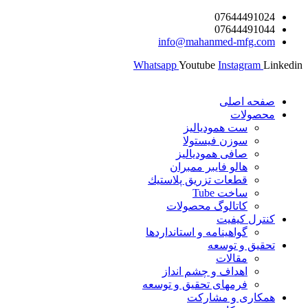
پرش
07644491024
07644491044
به
info@mahanmed-mfg.com
محتوا
Whatsapp
Youtube
Instagram
Linkedin
صفحه اصلی
محصولات
ست همودیالیز
سوزن فیستولا
صافی همودیالیز
هالو فایبر ممبران
قطعات تزريق پلاستيك
ساخت Tube
کاتالوگ محصولات
کنترل کیفیت
گواهينامه و استانداردها
تحقيق و توسعه
مقالات
اهداف و چشم انداز
فرمهای تحقیق و توسعه
همکاری و مشارکت