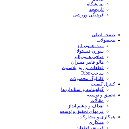
نمایشگاه
تاريخچه
فرهنگی ورزشی
صفحه اصلی
محصولات
ست همودیالیز
سوزن فیستولا
صافی همودیالیز
هالو فایبر ممبران
قطعات تزريق پلاستيك
ساخت Tube
کاتالوگ محصولات
کنترل کیفیت
گواهينامه و استانداردها
تحقيق و توسعه
مقالات
اهداف و چشم انداز
فرمهای تحقیق و توسعه
همکاری و مشارکت
همکاری
فروش قطعات