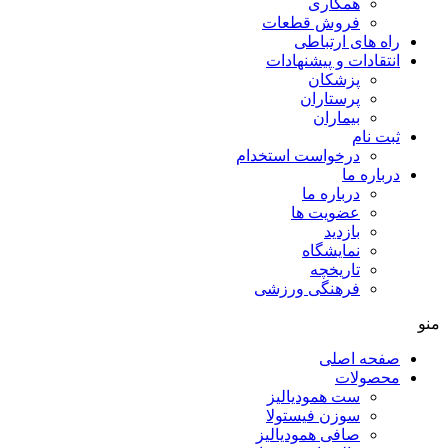
همکاری
فروش قطعات
راه های ارتباطی
انتقادات و پيشنهادات
پزشكان
پرستاران
بيماران
ثبت نام
درخواست استخدام
درباره ما
درباره ما
عضویت ها
بازدید
نمایشگاه
تاريخچه
فرهنگی ورزشی
منو
صفحه اصلی
محصولات
ست همودیالیز
سوزن فیستولا
صافی همودیالیز