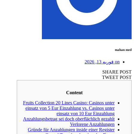
mahan med
on
فوریه 13, 2026
SHARE POST
TWEET POST
Content
Fruits Collection 20 Lines Casino: Casinos unter
einsatz von 5 Eur Einzahlung vs. Casinos unter
einsatz von 10 Eur Einzahlung
Anzahlungsbetrag sei doch oberflächlich gezahlt
Verlorene Anzahlungen
Gründe für Anzahlungen inside einer Register