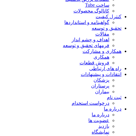
ساخت Tube
کاتالوگ محصولات
کنترل کیفیت
گواهينامه و استانداردها
تحقيق و توسعه
مقالات
اهداف و چشم انداز
فرمهای تحقیق و توسعه
همکاری و مشارکت
همکاری
فروش قطعات
راه های ارتباطی
انتقادات و پيشنهادات
پزشكان
پرستاران
بيماران
ثبت نام
درخواست استخدام
درباره ما
درباره ما
عضویت ها
بازدید
نمایشگاه