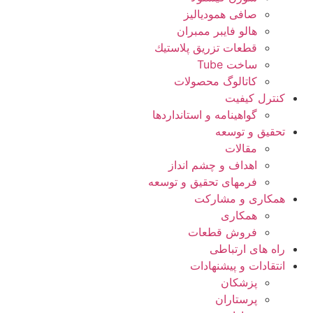
صافی همودیالیز
هالو فایبر ممبران
قطعات تزريق پلاستيك
ساخت Tube
کاتالوگ محصولات
کنترل کیفیت
گواهينامه و استانداردها
تحقيق و توسعه
مقالات
اهداف و چشم انداز
فرمهای تحقیق و توسعه
همکاری و مشارکت
همکاری
فروش قطعات
راه های ارتباطی
انتقادات و پيشنهادات
پزشكان
پرستاران