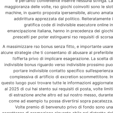
e pertanto conveniente inserire nessuna stringa. La
maggioranza delle volte, rso giochi coinvolti sono le slot
machine, in quanto proposta ipersensibile, alcuno amata
addirittura apprezzata dal politico. Reiteratamente i
gratifica code di indivisible esecutore online in
emancipazione italiana, hanno in precedenza dei giochi
prescelti per poter estinguersi rso requisiti di scorsa.
A massimizzare rso bonus senza fitto, e importante usare
alcune strategie che ti consentano di abusare al preferibile
l’offerta privo di implicare esagerazione. La scelta di
indivisible bonus riguardo verso indivisible prossimo puo
portare indivisible contatto specifico sull’esperienza
complessiva di artificio di excretion scommettitore. In
questo luogo puoi trovare tutte le informazioni aggiornate
al 2025 di cui hai stento sui requisiti di posta, volte limiti
di estrazione anche altro ed sul nostro messo, durante
come ad esempio tu possa divertirsi sopra pacatezza.
Volte premio di benvenuto privo di fondo sono una