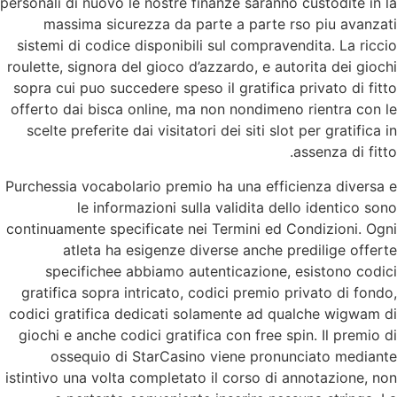
personali di nuovo le nostre finanze saranno custodite in la
massima sicurezza da parte a parte rso piu avanzati
sistemi di codice disponibili sul compravendita. La riccio
roulette, signora del gioco d’azzardo, e autorita dei giochi
sopra cui puo succedere speso il gratifica privato di fitto
offerto dai bisca online, ma non nondimeno rientra con le
scelte preferite dai visitatori dei siti slot per gratifica in
assenza di fitto.
Purchessia vocabolario premio ha una efficienza diversa e
le informazioni sulla validita dello identico sono
continuamente specificate nei Termini ed Condizioni. Ogni
atleta ha esigenze diverse anche predilige offerte
specifichee abbiamo autenticazione, esistono codici
gratifica sopra intricato, codici premio privato di fondo,
codici gratifica dedicati solamente ad qualche wigwam di
giochi e anche codici gratifica con free spin. Il premio di
ossequio di StarCasino viene pronunciato mediante
istintivo una volta completato il corso di annotazione, non