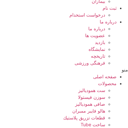
بيماران
ثبت نام
درخواست استخدام
درباره ما
درباره ما
عضویت ها
بازدید
نمایشگاه
تاريخچه
فرهنگی ورزشی
منو
صفحه اصلی
محصولات
ست همودیالیز
سوزن فیستولا
صافی همودیالیز
هالو فایبر ممبران
قطعات تزريق پلاستيك
ساخت Tube