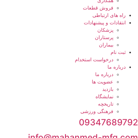
همکاری
فروش قطعات
راه های ارتباطی
انتقادات و پيشنهادات
پزشكان
پرستاران
بيماران
ثبت نام
درخواست استخدام
درباره ما
درباره ما
عضویت ها
بازدید
نمایشگاه
تاريخچه
فرهنگی ورزشی
09347689792
info@mahanmed-mfg.com