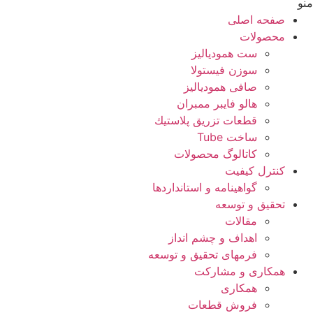
منو
صفحه اصلی
محصولات
ست همودیالیز
سوزن فیستولا
صافی همودیالیز
هالو فایبر ممبران
قطعات تزريق پلاستيك
ساخت Tube
کاتالوگ محصولات
کنترل کیفیت
گواهينامه و استانداردها
تحقيق و توسعه
مقالات
اهداف و چشم انداز
فرمهای تحقیق و توسعه
همکاری و مشارکت
همکاری
فروش قطعات