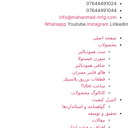
رش
07644491024
ه
07644491044
حتوا
info@mahanmed-mfg.com
Whatsapp
Youtube
Instagram
Linkedin
صفحه اصلی
محصولات
ست همودیالیز
سوزن فیستولا
صافی همودیالیز
هالو فایبر ممبران
قطعات تزريق پلاستيك
ساخت Tube
کاتالوگ محصولات
کنترل کیفیت
گواهينامه و استانداردها
تحقيق و توسعه
مقالات
اهداف و چشم انداز