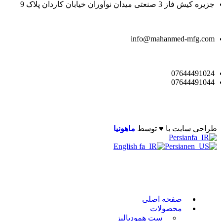
جزیره کیش فاز 3 صنعتی میدان نوآوران خیابان کاردان پلاک 9
info@mahanmed-mfg.com
07644491024
07644491044
طراحی سایت با ♥️ توسط
ماهونیا
Persian
English
Persian
صفحه اصلی
محصولات
ست همودیالیز