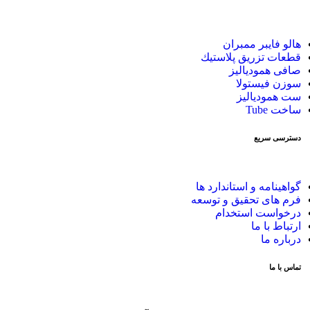
هالو فایبر ممبران
قطعات تزريق پلاستيك
صافی همودیالیز
سوزن فیستولا
ست همودیالیز
ساخت Tube
دسترسی سریع
گواهینامه و استاندارد ها
فرم های تحقیق و توسعه
درخواست استخدام
ارتباط با ما
درباره ما
تماس با ما