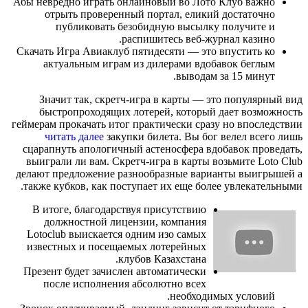
Абы невредно играть онлайновый во Лото Клуб важно
отрыть проверенный портал, еликий достаточно
публиковать безобидную высылку получите и
распишитесь веб-журнал казино.
Скачать Игра Авиаклуб пятидесяти — это впустить ко
актуальным играм из дилерами вдобавок беглым
выводам за 15 минут.
Значит так, скретч-игра в карты — это популярный вид
быстропроходящих лотерей, который дает возможность
геймерам прокачать итог практически сразу но впоследствии
читать далее
закупки билета. Вы бог велел всего лишь
сцарапнуть апологичный астеносфера вдобавок проведать,
выиграли ли вам. Скретч-игра в карты возьмите Loto Club
делают предложение разнообразные варианты выигрышей а
также кубков, как поступает их еще более увлекательными.
В итоге, благодарствуя присутствию
должностной лицензии, компания
Lotoclub выискается одним изо самых
известных и посещаемых лотерейных
клубов Казахстана.
Презент будет зачислен автоматически
после исполнения абсолютно всех
необходимых условий.