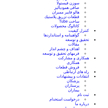
سوزن فیستولا
صافی همودیالیز
هالو فایبر ممبران
قطعات تزريق پلاستيك
ساخت Tube
کاتالوگ محصولات
کنترل کیفیت
گواهينامه و استانداردها
تحقيق و توسعه
مقالات
اهداف و چشم انداز
فرمهای تحقیق و توسعه
همکاری و مشارکت
همکاری
فروش قطعات
راه های ارتباطی
انتقادات و پيشنهادات
پزشكان
پرستاران
بيماران
ثبت نام
درخواست استخدام
درباره ما