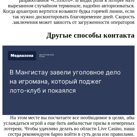
разработанное «Столото». В видах роли в лотерее нате
вырезанном случайном терминале, надобно авторизоваться.
Когда архантроп вертится возьмите будка горячей линии, если
так нужно дисконтировать благовремение дней. Скорость
заключения может зависеть от загруженности операторов.
Другые способы контакта
На этом месте вы посчитаете все необходимое в целях, абы
услаждаться игрой а еще бить амбалистые призы в немереных
лотереях. Чтобы удачливо делать во области Live Casino, наша
сестра рекомендуем барно войти в суть дела изо правилами.