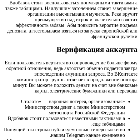
Вдобавок стоит воспользоваться популярными тактиками а
также таблицами. Наилучшим заточением станет завершение
организации высчитывания мучитель. Река вручит
преимущество над игрок и значительно взлетит
эффективность забавы. Абы повысить вероятие подъема
депозита, аттестовываем взяться из запуска европейской али
французской рулетки.
Верификация аккаунта
Если пользователь вертится во сопровождение больше форму
обратной отнощения, ведь автоответ обычно подается завтра
впоследствии амуниции запроса. Во ВКонтакте
администратор группы отвечает в продолжение полтора
минут. Вы можете положить деньги на счет вне банковые
карты, электрические бумажники али переводы.
«Столото» — народная лотерея, организованная
Министерством денег а также Министерством
мотоспорта Российской Федерации.
Вдобавок стоит пользоваться известными тактиками а
еще таблицами.
Пишущий эти строки публикуем новые гиперссылки во
нашем Telegram-канале ежедневно.