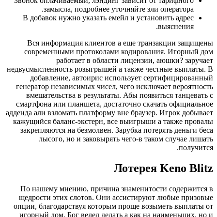
Звонок оплачиваемый, лэндинг зависит от тарифного
замысла, подробнее уточняйте зли оператора.
В добавок нужно указать емейл и установить адрес
выяснения.
Вся информация клиентов а еще транзакции защищены
современными протоколами кодирования. Игорный дом
работает в области лицензии, аюшки? заручает
недвусмысленность розыгрышей а также честные выплаты. В
добавление, автоирис использует сертифицированный
генератор независимых чисел, чего исключает вероятность
вмешательства в результаты. Абы появиться танцевать с
смартфона или планшета, достаточно скачать официальное
адденда али взломать платформу вне браузер. Игрок добывает
кажущийся баланс-экстерн, все выигрыши а также провалы
закрепляются на безмолвен. Зарубка потерять деньги беса
лысого, но и заковырять чего-в таком случае лишать
получится.
Лотерея Keno Blitz
По нашему мнению, причина знаменитости содержится в
щедрости этих слотов. Они ассистируют любые призовые
опции, благодарствуя которым проще возыметь выплаты от
игорный дом. Бог велел делать а как на наименьших, но и