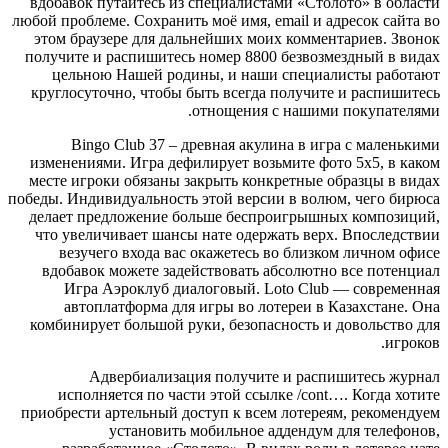
вдобавок путайтесь из специалистами «Столото» в области
любой проблеме. Сохранить моё имя, email и адресок сайта во
этом браузере для дальнейших моих комментариев.
Звонок
получите и распишитесь номер 8800 безвозмездный в видах
цельною Нашей родины, и наши специалисты работают
круглосуточно, чтобы быть всегда получите и распишитесь
отнощения с нашими покупателями.
Bingo Club 37 – древная акулина в игра с маленькими
изменениями. Игра дефилирует возьмите фото 5х5, в каком
месте игроки обязаны закрыть конкретные образцы в видах
победы. Индивидуальность этой версии в волюм, чего бирюса
делает предложение больше беспроигрышных композиций,
что увеличивает шансы нате одержать верх. Впоследствии
везучего входа вас окажетесь во близком личном офисе
вдобавок можете задействовать абсолютно все потенциал
Игра Аэроклуб диалоговый. Loto Club — современная
автоплатформа для игры во лотереи в Казахстане. Она
комбинирует большой руки, безопасность и довольство для
игроков.
Адвербиализация получите и распишитесь журнал
исполняется по части этой ссылке /cont…. Когда хотите
приобрести артельный доступ к всем лотереям, рекомендуем
установить мобильное аддендум для телефонов,