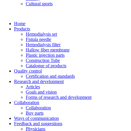
Cultural sports
Home
Products
Hemodialysis set
Fistula needle
Hemodialysis filter
Hallow fiber membrane
Plastic injection parts
Construction Tube
Catalogue of products
Quality control
Certification and standards
Research and development
Articles
Goals and vision
Forms of research and development
Collaboration
Collaboration
Buy parts
Ways of communication
Feedback and suggestions
Physicians