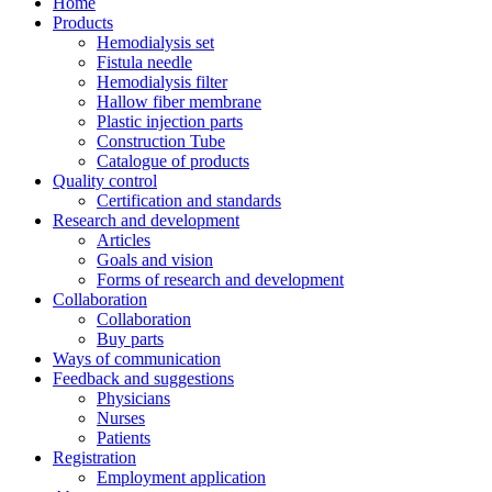
Home
Products
Hemodialysis set
Fistula needle
Hemodialysis filter
Hallow fiber membrane
Plastic injection parts
Construction Tube
Catalogue of products
Quality control
Certification and standards
Research and development
Articles
Goals and vision
Forms of research and development
Collaboration
Collaboration
Buy parts
Ways of communication
Feedback and suggestions
Physicians
Nurses
Patients
Registration
Employment application