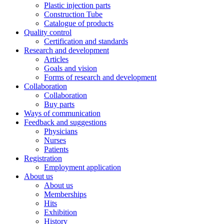
Plastic injection parts
Construction Tube
Catalogue of products
Quality control
Certification and standards
Research and development
Articles
Goals and vision
Forms of research and development
Collaboration
Collaboration
Buy parts
Ways of communication
Feedback and suggestions
Physicians
Nurses
Patients
Registration
Employment application
About us
About us
Memberships
Hits
Exhibition
History