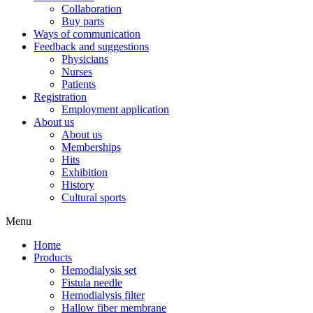
Collaboration
Buy parts
Ways of communication
Feedback and suggestions
Physicians
Nurses
Patients
Registration
Employment application
About us
About us
Memberships
Hits
Exhibition
History
Cultural sports
Menu
Home
Products
Hemodialysis set
Fistula needle
Hemodialysis filter
Hallow fiber membrane