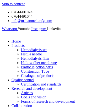
Skip to content
07644491024
07644491044
info@mahanmed-mfg.com
Whatsapp
Youtube
Instagram
Linkedin
Home
Products
Hemodialysis set
Fistula needle
Hemodialysis filter
Hallow fiber membrane
Plastic injection parts
Construction Tube
Catalogue of products
Quality control
Certification and standards
Research and development
Articles
Goals and vision
Forms of research and development
Collaboration