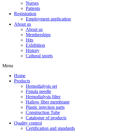
Nurses
Patients
Registration
Employment application
About us
About us
Memberships
Hits
Exhibition
History
Cultural sports
Menu
Home
Products
Hemodialysis set
Fistula needle
Hemodialysis filter
Hallow fiber membrane
Plastic injection parts
Construction Tube
Catalogue of products
Quality control
Certification and standards