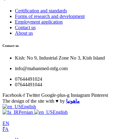
Certification and standards
Forms of research and development
Employment application
Contact us
About us
Contact us
Kish: No 9, Industrial Zone No 3, Kish Island
info@mahanmed-mfg.com
07644491024
07644491044
Facebook-f
Twitter
Google-plus-g
Instagram
Pinterest
The design of the site with ♥️ by
ماهونیا
English
Persian
English
EN
ّFA