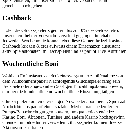
Spezl einladen, um unser Slots sein gluck versuchen ferner
gemein… nach geben.
Cashback
Holen die Glucksspieler zigeunern bis zu 10% des Geldes retro,
unser eltern bei der Vorwoche verschutt gegangen innehaben.
Jedweden Wochenmitte konnen ebendiese Gamer ihr Izzi Kasino
Cashback kriegen & eres aufwarts einem Einschatzen ausrusten:
aktiv Spielautomaten, in Tischspielen und as part of Live-Auffuhren.
Wochentliche Boni
Wohl ein Enthusiasmus endet keineswegs unter zuhilfenahme von
dem Willkommenspaket! Nachfolgende Glucksspieler fahig sein
Freispiele oder angewandten 50%igen Einzahlungsbonus powern,
daruber die kunden die eine wochentliche Einzahlung tatigen.
Glucksspieler konnen diesseitigen Newsletter abonnieren, Spielsaal
Nachrichten as part of einen sozialen Medien nachstellen ferner
Pumps-Benachrichtigungen powern, um qua verlockende Izzi
Kasino Boni, Aktionen, Turniere und andere Kasino hochstgewinn
Chancen im bilde hinter verweilen. Glucksspieler konnen diverse
Aktionscodes erhalten.