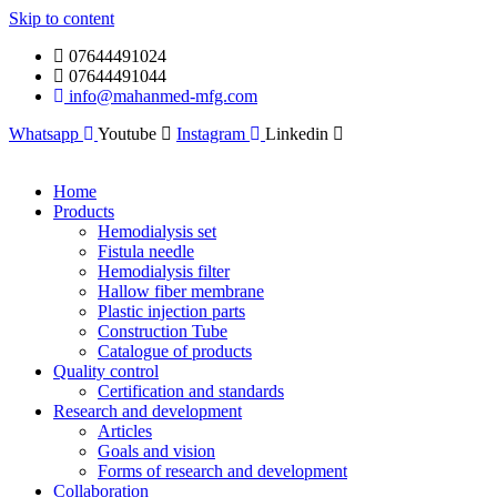
Skip to content
07644491024
07644491044
info@mahanmed-mfg.com
Whatsapp
Youtube
Instagram
Linkedin
Home
Products
Hemodialysis set
Fistula needle
Hemodialysis filter
Hallow fiber membrane
Plastic injection parts
Construction Tube
Catalogue of products
Quality control
Certification and standards
Research and development
Articles
Goals and vision
Forms of research and development
Collaboration