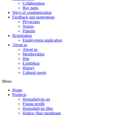
Collaboration
Buy parts
Ways of communication
Feedback and suggestions
Physicians
Nurses
Patients
Registration
Employment application
About us
About us
Memberships
Hits
Exhibition
History
Cultural sports
Menu
Home
Products
Hemodialysis set
Fistula needle
Hemodialysis filter
Hallow fiber membrane