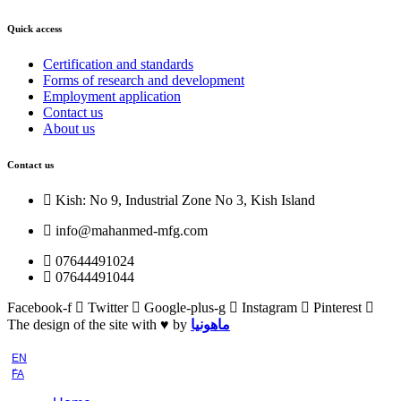
Quick access
Certification and standards
Forms of research and development
Employment application
Contact us
About us
Contact us
Kish: No 9, Industrial Zone No 3, Kish Island
info@mahanmed-mfg.com
07644491024
07644491044
Facebook-f
Twitter
Google-plus-g
Instagram
Pinterest
The design of the site with ♥️ by
ماهونیا
EN
ّFA