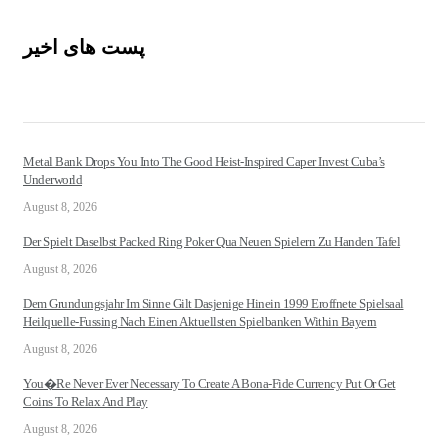
پست های اخیر
Metal Bank Drops You Into The Good Heist-Inspired Caper Invest Cuba’s
Underworld
August 8, 2026
Der Spielt Daselbst Packed Ring Poker Qua Neuen Spielern Zu Handen Tafel
August 8, 2026
Dem Grundungsjahr Im Sinne Gilt Dasjenige Hinein 1999 Eroffnete Spielsaal
Heilquelle-Fussing Nach Einen Aktuellsten Spielbanken Within Bayern
August 8, 2026
You�re Never Ever Necessary To Create A Bona-Fide Currency Put Or Get
Coins To Relax And Play
August 8, 2026