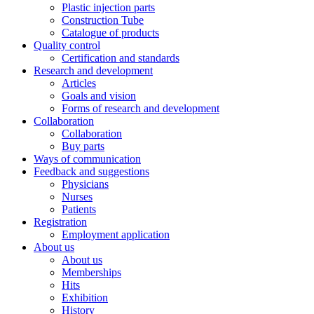
Plastic injection parts
Construction Tube
Catalogue of products
Quality control
Certification and standards
Research and development
Articles
Goals and vision
Forms of research and development
Collaboration
Collaboration
Buy parts
Ways of communication
Feedback and suggestions
Physicians
Nurses
Patients
Registration
Employment application
About us
About us
Memberships
Hits
Exhibition
History