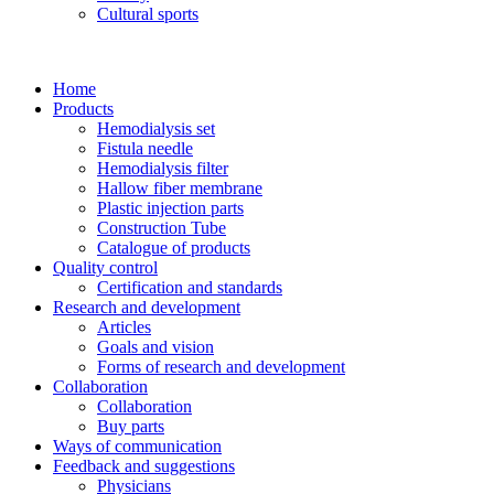
Cultural sports
Home
Products
Hemodialysis set
Fistula needle
Hemodialysis filter
Hallow fiber membrane
Plastic injection parts
Construction Tube
Catalogue of products
Quality control
Certification and standards
Research and development
Articles
Goals and vision
Forms of research and development
Collaboration
Collaboration
Buy parts
Ways of communication
Feedback and suggestions
Physicians