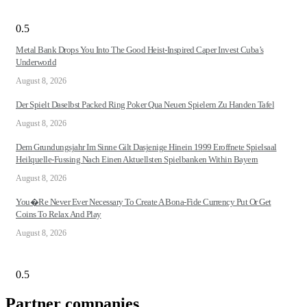
Metal Bank Drops You Into The Good Heist-Inspired Caper Invest Cuba’s
Underworld
August 8, 2026
Der Spielt Daselbst Packed Ring Poker Qua Neuen Spielern Zu Handen Tafel
August 8, 2026
Dem Grundungsjahr Im Sinne Gilt Dasjenige Hinein 1999 Eroffnete Spielsaal
Heilquelle-Fussing Nach Einen Aktuellsten Spielbanken Within Bayern
August 8, 2026
You�re Never Ever Necessary To Create A Bona-Fide Currency Put Or Get
Coins To Relax And Play
August 8, 2026
Partner companies