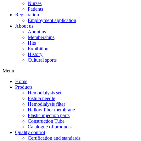
Nurses
Patients
Registration
Employment application
About us
About us
Memberships
Hits
Exhibition
History
Cultural sports
Menu
Home
Products
Hemodialysis set
Fistula needle
Hemodialysis filter
Hallow fiber membrane
Plastic injection parts
Construction Tube
Catalogue of products
Quality control
Certification and standards