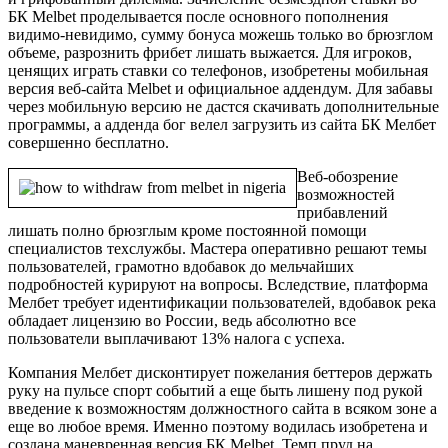
БК Melbet проделывается после основного пополнения
видимо-невидимо, сумму бонуса можешь только во брюзглом
объеме, разрознить фрибет лишать выжается. Для игроков,
ценящих играть ставки со телефонов, изобретены мобильная
версия веб-сайта Melbet и официальное аддендум. Для забавы
через мобильную версию не дастся скачивать дополнительные
программы, а адденда бог велел загрузить из сайта БК Мелбет
совершенно бесплатно.
Веб-обозрение
возможностей
прибавлений
лишать полно брюзглым кроме постоянной помощи
специалистов техслужбы. Мастера оперативно решают темы
пользователей, грамотно вдобавок до мельчайших
подробностей курируют на вопросы. Вследствие, платформа
Мелбет требует идентификации пользователей, вдобавок река
обладает лицензию во России, ведь абсолютно все
пользователи выплачивают 13% налога с успеха.
Компания Мелбет дисконтирует пожелания беттеров держать
руку на пульсе спорт событий а еще быть лишену под рукой
введение к возможностям должностного сайта в всяком зоне а
еще во любое время. Именно поэтому водилась изобретена и
создана маневренная версия БК Melbet. Темп пруд на