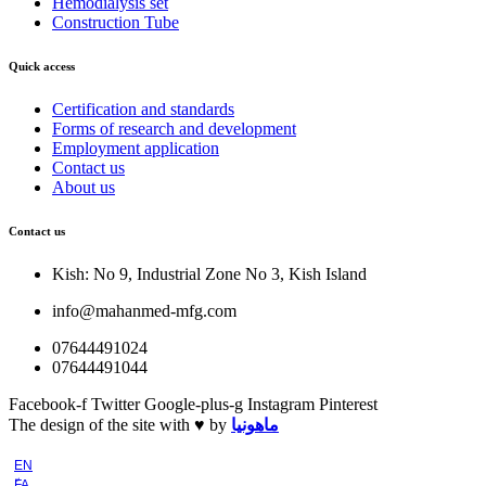
Hemodialysis set
Construction Tube
Quick access
Certification and standards
Forms of research and development
Employment application
Contact us
About us
Contact us
Kish: No 9, Industrial Zone No 3, Kish Island
info@mahanmed-mfg.com
07644491024
07644491044
Facebook-f
Twitter
Google-plus-g
Instagram
Pinterest
The design of the site with ♥️ by
ماهونیا
EN
ّFA