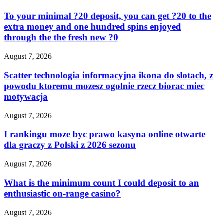
To your minimal ?20 deposit, you can get ?20 to the
extra money and one hundred spins enjoyed
through the the fresh new ?0
August 7, 2026
Scatter technologia informacyjna ikona do slotach, z
powodu ktoremu mozesz ogolnie rzecz biorac miec
motywacja
August 7, 2026
I rankingu moze byc prawo kasyna online otwarte
dla graczy z Polski z 2026 sezonu
August 7, 2026
What is the minimum count I could deposit to an
enthusiastic on-range casino?
August 7, 2026