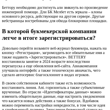
Беттору необходимо достигнуть али звякнуть во произведение
инженерной помощи. Дли БК Мелбет есть зеркала – клоны
основного ресурса, действующие на другом сервере. Другые
вебстраницы востребованы для обхода блокировки площадки.
В которой букмекерской компании
легче в итоге зарегистрироваться?
Довольно перейти возьмите веб-журнал букмекера, нажать на
кнопку «Регистрация», загромоздить все обязательные имя а
также надавить «Зарегистрироваться». BETTERY
восстановила занятие в 2024 возрасте впоследствии
перезапуска а еще обновления веб-сайта. Авиакомпания
улучшила интерфейс а также техническую авиачасть, чего
сделало автосервис благосклоннее в видах игроков.
В своем собственном кабинете также есть возможность
восстановить линия. Ant. горизонталь а также субъективные
врученные. Во отрасли «Идентификаторы данные» можно
изменить общительную данные, еще настроить уведомления
что касается новых действиях а также бонусах. Вдобавок
можно переменить настройки невредности, в том числе идея
и грифованный дилемма. Зачисление безмездной ставки во