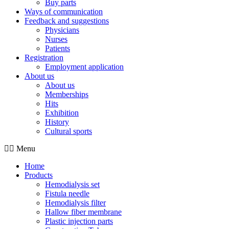
Buy parts
Ways of communication
Feedback and suggestions
Physicians
Nurses
Patients
Registration
Employment application
About us
About us
Memberships
Hits
Exhibition
History
Cultural sports
Menu
Home
Products
Hemodialysis set
Fistula needle
Hemodialysis filter
Hallow fiber membrane
Plastic injection parts