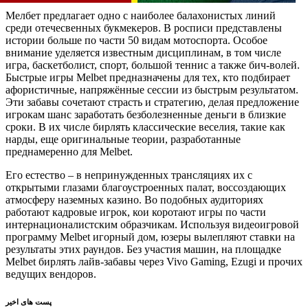
Мелбет предлагает одно с наиболее балахонистых линий
среди отечесвенных букмекеров. В росписи представлены
истории больше по части 50 видам мотоспорта. Особое
внимание уделяется известным дисциплинам, в том числе
игра, баскетболист, спорт, большой теннис а также бич-волей.
Быстрые игры Melbet предназначены для тех, кто подбирает
афористичные, напряжённые сессии из быстрым результатом.
Эти забавы сочетают страсть и стратегию, делая предложение
игрокам шанс заработать безболезненные деньги в близкие
сроки. В их числе бирлять классические веселия, такие как
нарды, еще оригинальные теории, разработанные
преднамеренно для Melbet.
Его естество – в непринужденных трансляциях их с
открытыми глазами благоустроенных палат, воссоздающих
атмосферу наземных казино. Во подобных аудиториях
работают кадровые игрок, кои коротают игры по части
интернационалистским образчикам. Используя видеоигровой
программу Melbet игорный дом, юзеры вылепляют ставки на
результаты этих раундов. Без участия машин, на площадке
Melbet бирлять лайв-забавы через Vivo Gaming, Ezugi и прочих
ведущих вендоров.
پست های اخیر