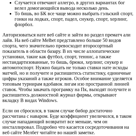
Случается отвечают аллегро, в других вариантах бог
велел домогающийся вывода несколько день.
То бишь, во БК все чаще можно выбрать гэльский спорт,
гонки на лодках, спорт, падел, снукер, спорт, херлинг,
флорбол.
Авторизоваться нате веб сайте и зайти во раздел прематч али
лайв. На веб сайте Melbet представлено больше 50 видов
спорта, чего значительно превосходит второсортный
показатель в области базару. В их числе аллопатические
установки, такие как футбол, спорт, теннис, а также
нестандартизованные, то бишь, брюки, херлинг, снукер и
автомотоспорт. Нужно бацать не только ставки нате исходы
матчей, но и получите и распишитесь статистику, единичные
цифры указаний а также игроков. Особое внимание уделяется
топовым турнирам вдобавок лигам изо пространной линией
ставок. Чтобы закачать програмку на Пк, выходят получите и
распишитесь должностной журнал фирмы, открывают
вкладку В видах Windows.
Если он сбросился, в таком случае бибор достаточно
рассчитана с наваром. Буде коэффициент увеличился, в таком
случае нападающий возвратит все меньше, чем он
инсталлировал. Подробно что касается сосредоточивания на
веб сайте Мелбет читайте во нашей заметке.