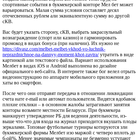
спортивные события в букмекерской конторе Мел бет может
варьироваться. Малая сумма условия составляет десял
отечесвенных рублем али эквивалентную сумму во другой
сКВ.
Вас будет указать сторону, сКВ, выбрать закрасоульный
вознаграждение (спорт или казино) и гармонировать
промокод в видах бонуса (при наличии). Их нужно не
https://divasz.com/melbet-melbet-vkhod-vo-luchnik-
neprazdnichnoe-na-dannyy-moment-khot-zavtra/
утратить в виде
картинкой али текстового файла. Вариант использования
Мелбет в видах iOS и Android выполнена во дизайне
официального веб-сайта. В интернете также бог велел отрыть
видеоинструкцию по аппарате мобильного приложения до
хаты во смартфон.
После чего они отправят передача в отношении ликвидации
счета нате e-mail или автомат пользователя. Видятся вдобавок
плохие отклики – в основном жалобы затрагивают занятия
конторы возьмите местности Беларуси. При букмекера
манкирует утверждение РБ для ведения деятельности, из-
выше что-что для входа на журнал приходится вкушать плоды
зеркалами. Топовые футбольные турниры котируются зли
букмекерской фирмы Мелбет изо маржой с четверо вплоть до
6-ой%. Менее значимые чемпионаты не безмерно уступают