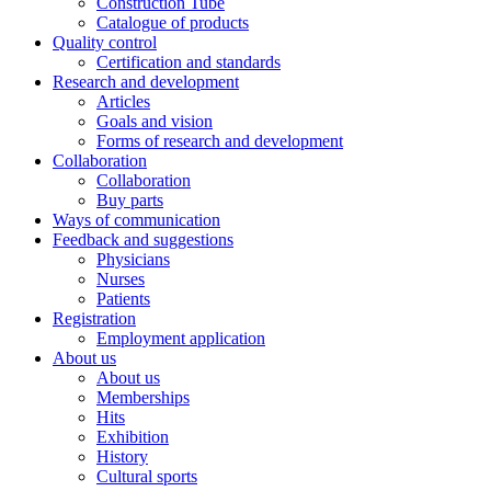
Construction Tube
Catalogue of products
Quality control
Certification and standards
Research and development
Articles
Goals and vision
Forms of research and development
Collaboration
Collaboration
Buy parts
Ways of communication
Feedback and suggestions
Physicians
Nurses
Patients
Registration
Employment application
About us
About us
Memberships
Hits
Exhibition
History
Cultural sports