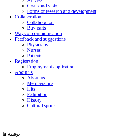
Articles
Goals and vision
Forms of research and development
Collaboration
Collaboration
Buy parts
Ways of communication
Feedback and suggestions
Physicians
Nurses
Patients
Registration
Employment application
About us
About us
Memberships
Hits
Exhibition
History
Cultural sports
نوشته ها