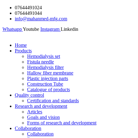
Skip
07644491024
to
07644491044
content
info@mahanmed-mfg.com
Whatsapp
Youtube
Instagram
Linkedin
Home
Products
Hemodialysis set
Fistula needle
Hemodialysis filter
Hallow fiber membrane
Plastic injection parts
Construction Tube
Catalogue of products
Quality control
Certification and standards
Research and development
Articles
Goals and vision
Forms of research and development
Collaboration
Collaboration