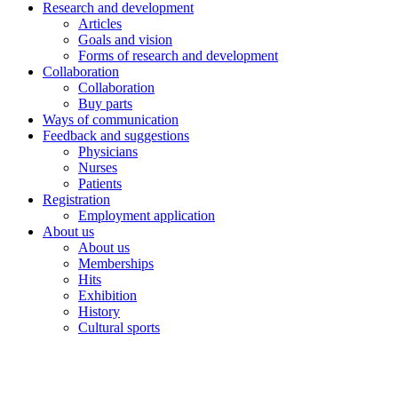
Research and development
Articles
Goals and vision
Forms of research and development
Collaboration
Collaboration
Buy parts
Ways of communication
Feedback and suggestions
Physicians
Nurses
Patients
Registration
Employment application
About us
About us
Memberships
Hits
Exhibition
History
Cultural sports