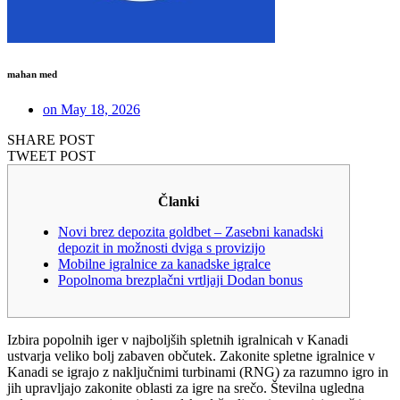
mahan med
on
May 18, 2026
SHARE POST
TWEET POST
Članki
Novi brez depozita goldbet – Zasebni kanadski
depozit in možnosti dviga s provizijo
Mobilne igralnice za kanadske igralce
Popolnoma brezplačni vrtljaji Dodan bonus
Izbira popolnih iger v najboljših spletnih igralnicah v Kanadi
ustvarja veliko bolj zabaven občutek. Zakonite spletne igralnice v
Kanadi se igrajo z naključnimi turbinami (RNG) za razumno igro in
jih upravljajo zakonite oblasti za igre na srečo.
Številna ugledna