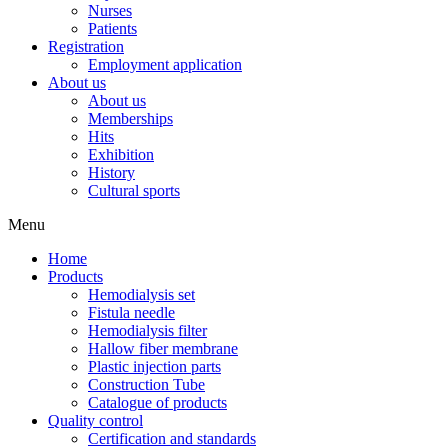
Nurses
Patients
Registration
Employment application
About us
About us
Memberships
Hits
Exhibition
History
Cultural sports
Menu
Home
Products
Hemodialysis set
Fistula needle
Hemodialysis filter
Hallow fiber membrane
Plastic injection parts
Construction Tube
Catalogue of products
Quality control
Certification and standards