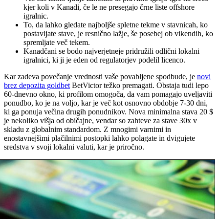
kjer koli v Kanadi, če le ne presegajo črne liste offshore
igralnic.
To, da lahko gledate najboljše spletne tekme v stavnicah, ko
postavljate stave, je resnično lažje, še posebej ob vikendih, ko
spremljate več tekem.
Kanadčani se bodo najverjetneje pridružili odlični lokalni
igralnici, ki ji je eden od regulatorjev podelil licenco.
Kar zadeva povečanje vrednosti vaše povabljene spodbude, je
novi
brez depozita goldbet
BetVictor težko premagati. Obstaja tudi lepo
60-dnevno okno, ki profilom omogoča, da vam pomagajo uveljaviti
ponudbo, ko je na voljo, kar je več kot osnovno obdobje 7-30 dni,
ki ga ponuja večina drugih ponudnikov. Nova minimalna stava 20 $
je nekoliko višja od običajne, vendar so zahteve za stave 30x v
skladu z globalnim standardom. Z mnogimi varnimi in
enostavnejšimi plačilnimi postopki lahko polagate in dvigujete
sredstva v svoji lokalni valuti, kar je priročno.