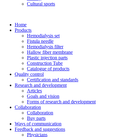
Cultural sports
Home
Products
Hemodialysis set
Fistula needle
Hemodialysis filter
Hallow fiber membrane
Plastic injection parts
Construction Tube
Catalogue of products
Quality control
Certification and standards
Research and development
Articles
Goals and vision
Forms of research and development
Collaboration
Collaboration
Buy parts
Ways of communication
Feedback and suggestions
Physicians