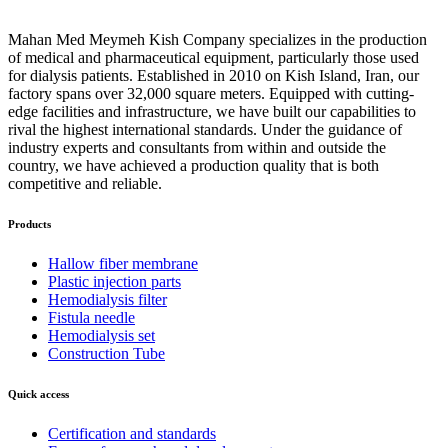
Mahan Med Meymeh Kish Company specializes in the production
of medical and pharmaceutical equipment, particularly those used
for dialysis patients. Established in 2010 on Kish Island, Iran, our
factory spans over 32,000 square meters. Equipped with cutting-
edge facilities and infrastructure, we have built our capabilities to
rival the highest international standards. Under the guidance of
industry experts and consultants from within and outside the
country, we have achieved a production quality that is both
competitive and reliable.
Products
Hallow fiber membrane
Plastic injection parts
Hemodialysis filter
Fistula needle
Hemodialysis set
Construction Tube
Quick access
Certification and standards