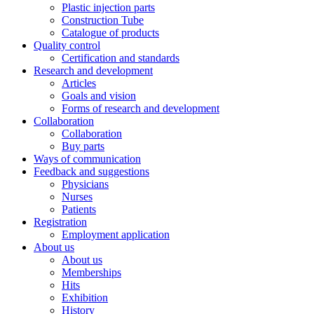
Plastic injection parts
Construction Tube
Catalogue of products
Quality control
Certification and standards
Research and development
Articles
Goals and vision
Forms of research and development
Collaboration
Collaboration
Buy parts
Ways of communication
Feedback and suggestions
Physicians
Nurses
Patients
Registration
Employment application
About us
About us
Memberships
Hits
Exhibition
History