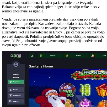
stvari, kot je vračilo denarja, sicer pa je igranje brez tveganja.
Bakarat velja za eno najbolj spletnih iger, ki se zdijo težke, a so v
resnici enostavne za igranje.
Vendar pa so se z naraščanjem prevlade stav vsak dan pojavljali
novi zakoni in predpisi. Kar zadeva zakonodajo o stavah, Kanada
dovoljuje vsem državam, da ustvarijo svojo. Pogosto so na voljo
alternative, kot sta Paysafecard in Enjoy+, pri čemer je prva na voljo
po vsej skupnosti. Polnilne predplačniške bone običajno uporabljajo
stavci, ki želijo ohraniti svoje glavne stopnje provizij neodvisno od
svojih igralnih priložnosti.