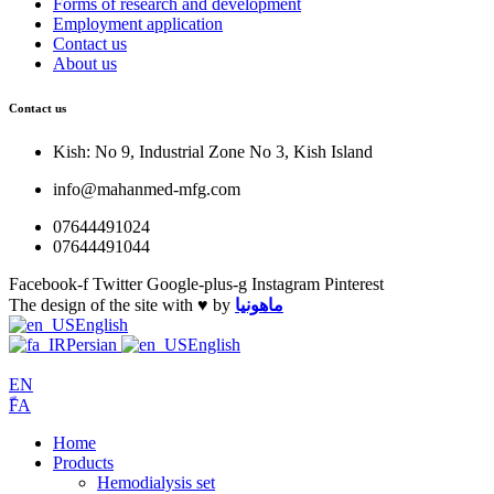
Forms of research and development
Employment application
Contact us
About us
Contact us
Kish: No 9, Industrial Zone No 3, Kish Island
info@mahanmed-mfg.com
07644491024
07644491044
Facebook-f
Twitter
Google-plus-g
Instagram
Pinterest
The design of the site with ♥️ by
ماهونیا
English
Persian
English
EN
ّFA
Home
Products
Hemodialysis set