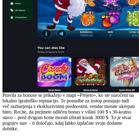
Pravila za bonuse se prikažejo v mapi »Prejeto«, ko ste naročeni na
lokalno igralniško reputacijo. Te ponudbe za izstop ponujajo tudi
več razburjenja z ekskluzivnimi prednostmi, vendar morate ukrepati
hitro. Recite, da prejmete odličen bonus v višini 100 $ s 30-kratno
stavo – pred dvigom boste morali izbrati korak 3000 $. To je stvar
pogojev stav – ti določajo, kdaj lahko izplačate svoje dodatne
dobitke.