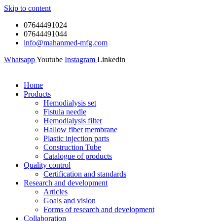
Skip to content
07644491024
07644491044
info@mahanmed-mfg.com
Whatsapp
Youtube
Instagram
Linkedin
Home
Products
Hemodialysis set
Fistula needle
Hemodialysis filter
Hallow fiber membrane
Plastic injection parts
Construction Tube
Catalogue of products
Quality control
Certification and standards
Research and development
Articles
Goals and vision
Forms of research and development
Collaboration