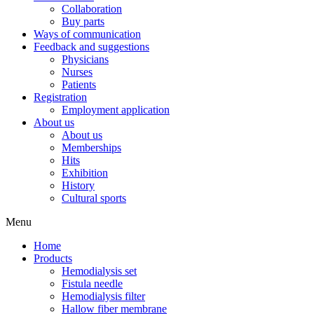
Collaboration
Buy parts
Ways of communication
Feedback and suggestions
Physicians
Nurses
Patients
Registration
Employment application
About us
About us
Memberships
Hits
Exhibition
History
Cultural sports
Menu
Home
Products
Hemodialysis set
Fistula needle
Hemodialysis filter
Hallow fiber membrane