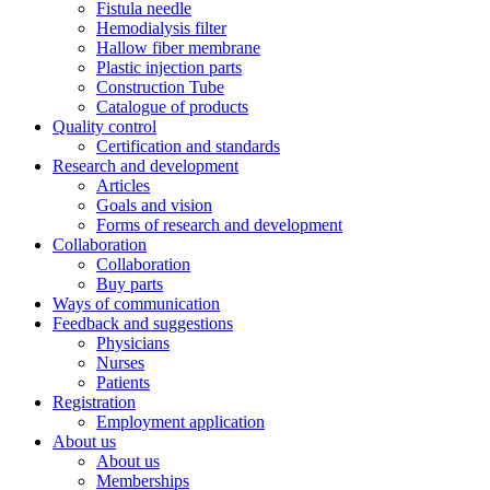
Fistula needle
Hemodialysis filter
Hallow fiber membrane
Plastic injection parts
Construction Tube
Catalogue of products
Quality control
Certification and standards
Research and development
Articles
Goals and vision
Forms of research and development
Collaboration
Collaboration
Buy parts
Ways of communication
Feedback and suggestions
Physicians
Nurses
Patients
Registration
Employment application
About us
About us
Memberships