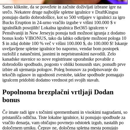
Samo kliknite, da se povežete in začnite doživljati izbrane igre na
srečo. Nekatere druge najboljše spletne igralnice v DraftKingsu
ponujajo darilo dobrodošlice, kot so 500 vrtljajev v igralnici za igro
Bucks Eruption in 24-urno vračilo izgube v višini 100.000 $ v
igralniških posojilih! Lokalna igralnica Bet365 igralcem v
Pensilvaniji in New Jerseyju ponuja tudi možnost igranja z dodatno
bonus kodo VIBONUS, tako da lahko odkrijete možnost pologa 10
$ in zdaj dobite 100 % več v višini 100.000 $, do 100.000 $! Iskanje
uveljavljene spletne igralnice bo naporno, vendar bom postopek
razložil z natančnimi, jasnimi in nepristranskimi navodili. Zelo
kanadske stavnice so nove registrirane uporabnike povabile z
dobrodošlo spodbudo, pogosto v obliki bonusnih stav, ponudb prve
izbire ali ujemanja pologov. Poleg bonusov za podpisovanje do
tekočih oglasov in ugodnosti zvestobe, takšne spodbude pomagajo
igralcem pridobiti dodatno vrednost pri svojih stavah.
Popolnoma brezplačni vrtljaji Dodan
bonus
Če imate radi igre s točnimi spremembami in visokimi nagradami, so
pristanišča odlična. Tiste lokalne igralnice, ki ponujajo spodbude za
vračilo denarja, vam običajno povrnejo odstotek izgub, nastalih po
določenem urniku. Čeprav ne, določena spletna mesta ponujajo