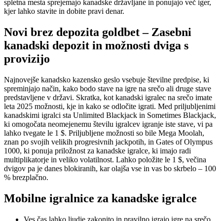
spletna mesta sprejemajo kanadske državljane in ponujajo več iger,
kjer lahko stavite in dobite pravi denar.
Novi brez depozita goldbet – Zasebni
kanadski depozit in možnosti dviga s
provizijo
Najnovejše kanadsko kazensko geslo vsebuje številne predpise, ki
spreminjajo način, kako bodo stave na igre na srečo ali druge stave
predstavljene v državi. Skratka, kot kanadski igralec na srečo imate
leta 2025 možnosti, kje in kako se odločite igrati. Med priljubljenimi
kanadskimi igralci sta Unlimited Blackjack in Sometimes Blackjack,
ki omogočata neomejenemu številu igralcev igranje iste stave, vi pa
lahko tvegate le 1 $. Priljubljene možnosti so bile Mega Moolah,
znan po svojih velikih progresivnih jackpotih, in Gates of Olympus
1000, ki ponuja priložnost za kanadske igralce, ki imajo radi
multiplikatorje in veliko volatilnost. Lahko položite le 1 $, večina
dvigov pa je danes blokiranih, kar olajša vse in vas bo skrbelo – 100
% brezplačno.
Mobilne igralnice za kanadske igralce
Ves čas lahko ljudje zakonito in pravilno igrajo igre na srečo