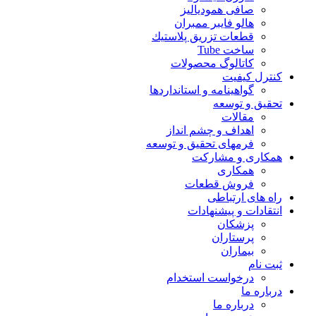
صافی همودیالیز
هالو فایبر ممبران
قطعات تزريق پلاستيك
ساخت Tube
کاتالوگ محصولات
کنترل کیفیت
گواهينامه و استانداردها
تحقيق و توسعه
مقالات
اهداف و چشم انداز
فرمهای تحقیق و توسعه
همکاری و مشارکت
همکاری
فروش قطعات
راه های ارتباطی
انتقادات و پيشنهادات
پزشكان
پرستاران
بيماران
ثبت نام
درخواست استخدام
درباره ما
درباره ما