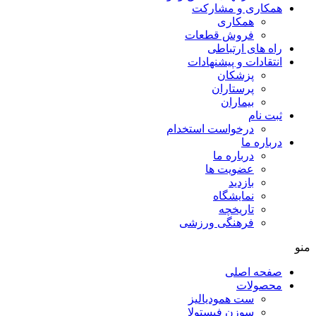
همکاری و مشارکت
همکاری
فروش قطعات
راه های ارتباطی
انتقادات و پيشنهادات
پزشكان
پرستاران
بيماران
ثبت نام
درخواست استخدام
درباره ما
درباره ما
عضویت ها
بازدید
نمایشگاه
تاريخچه
فرهنگی ورزشی
منو
صفحه اصلی
محصولات
ست همودیالیز
سوزن فیستولا