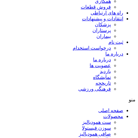
همکاری
فروش قطعات
راه های ارتباطی
انتقادات و پيشنهادات
پزشكان
پرستاران
بيماران
ثبت نام
درخواست استخدام
درباره ما
درباره ما
عضویت ها
بازدید
نمایشگاه
تاريخچه
فرهنگی ورزشی
منو
صفحه اصلی
محصولات
ست همودیالیز
سوزن فیستولا
صافی همودیالیز