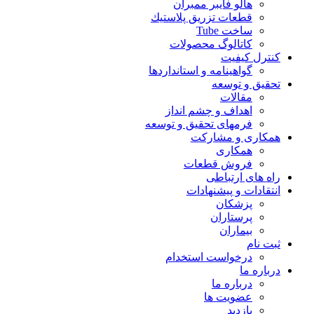
هالو فایبر ممبران
قطعات تزريق پلاستيك
ساخت Tube
کاتالوگ محصولات
کنترل کیفیت
گواهينامه و استانداردها
تحقيق و توسعه
مقالات
اهداف و چشم انداز
فرمهای تحقیق و توسعه
همکاری و مشارکت
همکاری
فروش قطعات
راه های ارتباطی
انتقادات و پيشنهادات
پزشكان
پرستاران
بيماران
ثبت نام
درخواست استخدام
درباره ما
درباره ما
عضویت ها
بازدید