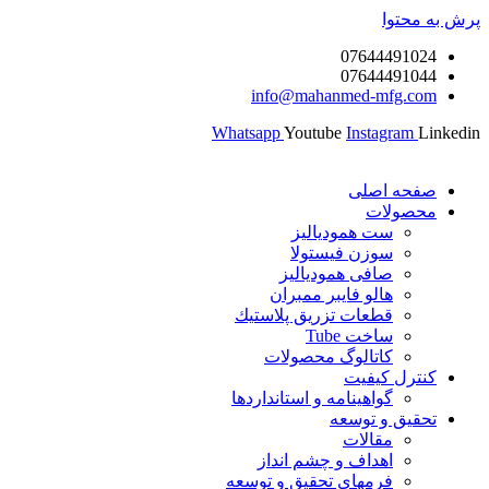
پرش به محتوا
07644491024
07644491044
info@mahanmed-mfg.com
Whatsapp
Youtube
Instagram
Linkedin
صفحه اصلی
محصولات
ست همودیالیز
سوزن فیستولا
صافی همودیالیز
هالو فایبر ممبران
قطعات تزريق پلاستيك
ساخت Tube
کاتالوگ محصولات
کنترل کیفیت
گواهينامه و استانداردها
تحقيق و توسعه
مقالات
اهداف و چشم انداز
فرمهای تحقیق و توسعه