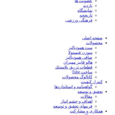
عضویت ها
بازدید
نمایشگاه
تاريخچه
فرهنگی ورزشی
صفحه اصلی
محصولات
ست همودیالیز
سوزن فیستولا
صافی همودیالیز
هالو فایبر ممبران
قطعات تزريق پلاستيك
ساخت Tube
کاتالوگ محصولات
کنترل کیفیت
گواهينامه و استانداردها
تحقيق و توسعه
مقالات
اهداف و چشم انداز
فرمهای تحقیق و توسعه
همکاری و مشارکت