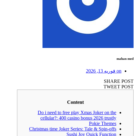
mahan med
on
فوریه 13, 2026
SHARE POST
TWEET POST
Content
Do i need to free play Xmas Joker on the
cellular?: 400 casino bonus 2026 trustly
Pokie Themes
Christmas time Joker Series: Tale & Spin-offs
Sushi Joy Quick Function