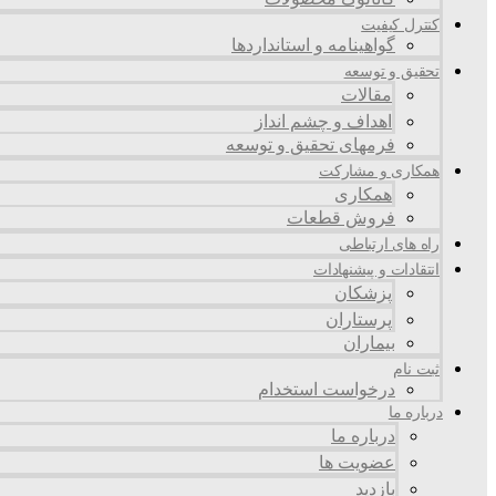
کنترل کیفیت
گواهينامه و استانداردها
تحقيق و توسعه
مقالات
اهداف و چشم انداز
فرمهای تحقیق و توسعه
همکاری و مشارکت
همکاری
فروش قطعات
راه های ارتباطی
انتقادات و پيشنهادات
پزشكان
پرستاران
بيماران
ثبت نام
درخواست استخدام
درباره ما
درباره ما
عضویت ها
بازدید