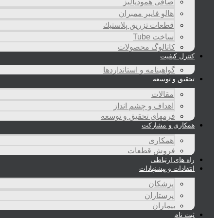
صافی همودیالیز
هالو فایبر ممبران
قطعات تزريق پلاستيك
ساخت Tube
کاتالوگ محصولات
کنترل کیفیت
گواهينامه و استانداردها
تحقيق و توسعه
مقالات
اهداف و چشم انداز
فرمهای تحقیق و توسعه
همکاری و مشارکت
همکاری
فروش قطعات
راه های ارتباطی
انتقادات و پيشنهادات
پزشكان
پرستاران
بيماران
ثبت نام