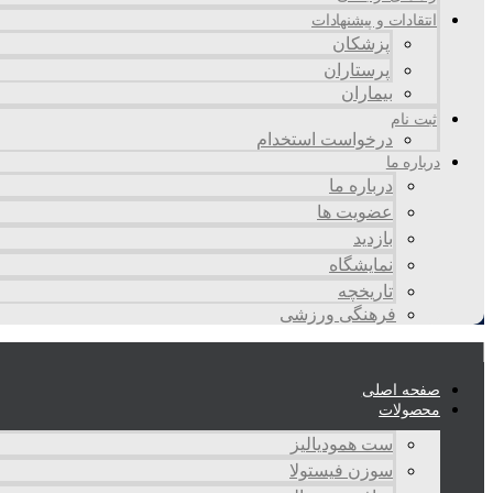
انتقادات و پيشنهادات
پزشكان
پرستاران
بيماران
ثبت نام
درخواست استخدام
درباره ما
درباره ما
عضویت ها
بازدید
نمایشگاه
تاريخچه
فرهنگی ورزشی
صفحه اصلی
محصولات
ست همودیالیز
سوزن فیستولا