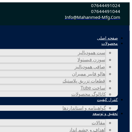
پرش
07644491024
به
07644491044
محتوا
Info@mahanmed-Mfg.com
صفحه اصلی
محصولات
ست همودیالیز
سوزن فیستولا
صافی همودیالیز
هالو فایبر ممبران
قطعات تزريق پلاستيك
ساخت Tube
کاتالوگ محصولات
کنترل کیفیت
گواهينامه و استانداردها
تحقيق و توسعه
مقالات
اهداف و چشم انداز