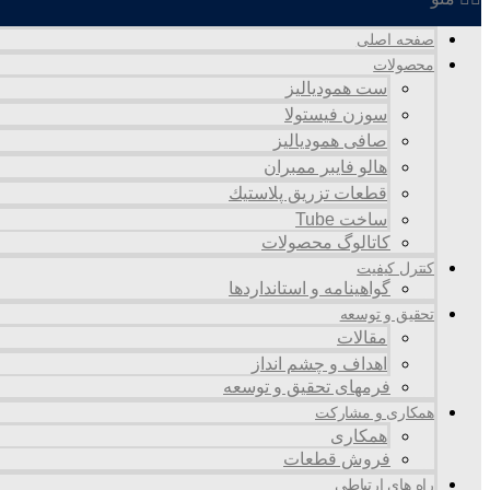
صفحه اصلی
محصولات
ست همودیالیز
سوزن فیستولا
صافی همودیالیز
هالو فایبر ممبران
قطعات تزريق پلاستيك
ساخت Tube
کاتالوگ محصولات
کنترل کیفیت
گواهينامه و استانداردها
تحقيق و توسعه
مقالات
اهداف و چشم انداز
فرمهای تحقیق و توسعه
همکاری و مشارکت
همکاری
فروش قطعات
راه های ارتباطی