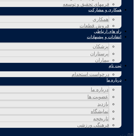
فرمهای تحقیق و توسعه
همکاری و مشارکت
همکاری
فروش قطعات
راه های ارتباطی
انتقادات و پيشنهادات
پزشكان
پرستاران
بيماران
ثبت نام
درخواست استخدام
درباره ما
درباره ما
عضویت ها
بازدید
نمایشگاه
تاريخچه
فرهنگی ورزشی
منو