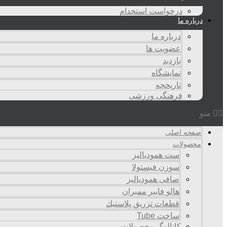
درخواست استخدام
درباره ما
درباره ما
عضویت ها
بازدید
نمایشگاه
تاريخچه
فرهنگی ورزشی
منو
صفحه اصلی
محصولات
ست همودیالیز
سوزن فیستولا
صافی همودیالیز
هالو فایبر ممبران
قطعات تزريق پلاستيك
ساخت Tube
کاتالوگ محصولات