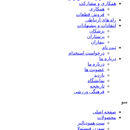
همکاری و مشارکت
همکاری
فروش قطعات
راه های ارتباطی
انتقادات و پيشنهادات
پزشكان
پرستاران
بيماران
ثبت نام
درخواست استخدام
درباره ما
درباره ما
عضویت ها
بازدید
نمایشگاه
تاريخچه
فرهنگی ورزشی
منو
صفحه اصلی
محصولات
ست همودیالیز
سوزن فیستولا