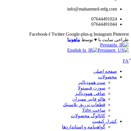
info@mahanmed-mfg.com
07644491024
07644491044
Facebook-f
Twitter
Google-plus-g
Instagram
Pinterest
طراحی سایت با ♥️ توسط
ماهونیا
Persian
English
Persian
صفحه اصلی
محصولات
ست همودیالیز
سوزن فیستولا
صافی همودیالیز
هالو فایبر ممبران
قطعات تزريق پلاستيك
ساخت Tube
کاتالوگ محصولات
کنترل کیفیت
گواهينامه و استانداردها