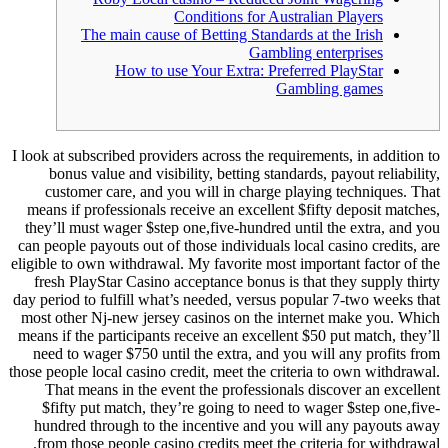
Conditions for Australian Players
The main cause of Betting Standards at the Irish
Gambling enterprises
How to use Your Extra: Preferred PlayStar
Gambling games
I look at subscribed providers across the requirements, in addition to
bonus value and visibility, betting standards, payout reliability,
customer care, and you will in charge playing techniques. That
means if professionals receive an excellent $fifty deposit matches,
they’ll must wager $step one,five-hundred until the extra, and you
can people payouts out of those individuals local casino credits, are
eligible to own withdrawal.
My favorite most important factor of the
fresh PlayStar Casino acceptance bonus is that they supply thirty
day period to fulfill what’s needed, versus popular 7-two weeks that
most other Nj-new jersey casinos on the internet make you. Which
means if the participants receive an excellent $50 put match, they’ll
need to wager $750 until the extra, and you will any profits from
those people local casino credit, meet the criteria to own withdrawal.
That means in the event the professionals discover an excellent
$fifty put match, they’re going to need to wager $step one,five-
hundred through to the incentive and you will any payouts away
from those people casino credits meet the criteria for withdrawal.