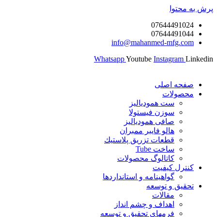
پرش به محتوا
07644491024
07644491044
info@mahanmed-mfg.com
Whatsapp
Youtube
Instagram
Linkedin
صفحه اصلی
محصولات
ست همودیالیز
سوزن فیستولا
صافی همودیالیز
هالو فایبر ممبران
قطعات تزريق پلاستيك
ساخت Tube
کاتالوگ محصولات
کنترل کیفیت
گواهينامه و استانداردها
تحقيق و توسعه
مقالات
اهداف و چشم انداز
فرمهای تحقیق و توسعه