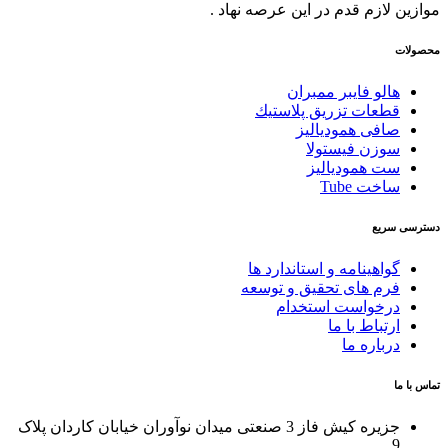
موازین لازم قدم در این عرصه نهاد .
محصولات
هالو فایبر ممبران
قطعات تزريق پلاستيك
صافی همودیالیز
سوزن فیستولا
ست همودیالیز
ساخت Tube
دسترسی سریع
گواهینامه و استاندارد ها
فرم های تحقیق و توسعه
درخواست استخدام
ارتباط با ما
درباره ما
تماس با ما
جزیره کیش فاز 3 صنعتی میدان نوآوران خیابان کاردان پلاک
9