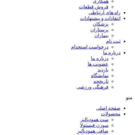
همکاری
فروش قطعات
راه های ارتباطی
انتقادات و پيشنهادات
پزشكان
پرستاران
بيماران
ثبت نام
درخواست استخدام
درباره ما
درباره ما
عضویت ها
بازدید
نمایشگاه
تاريخچه
فرهنگی ورزشی
منو
صفحه اصلی
محصولات
ست همودیالیز
سوزن فیستولا
صافی همودیالیز