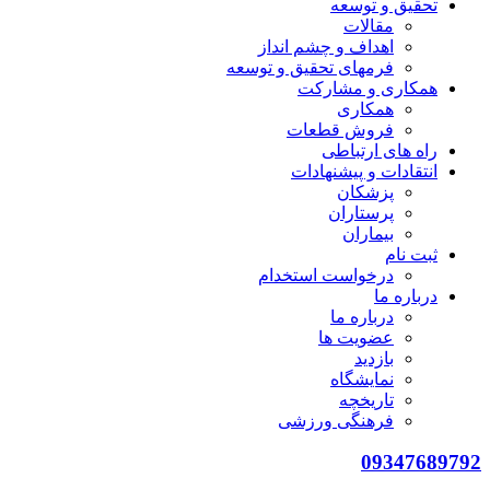
تحقيق و توسعه
مقالات
اهداف و چشم انداز
فرمهای تحقیق و توسعه
همکاری و مشارکت
همکاری
فروش قطعات
راه های ارتباطی
انتقادات و پيشنهادات
پزشكان
پرستاران
بيماران
ثبت نام
درخواست استخدام
درباره ما
درباره ما
عضویت ها
بازدید
نمایشگاه
تاريخچه
فرهنگی ورزشی
09347689792