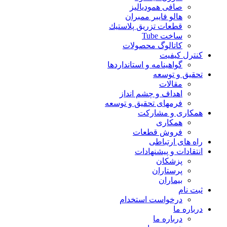
صافی همودیالیز
هالو فایبر ممبران
قطعات تزريق پلاستيك
ساخت Tube
کاتالوگ محصولات
کنترل کیفیت
گواهينامه و استانداردها
تحقيق و توسعه
مقالات
اهداف و چشم انداز
فرمهای تحقیق و توسعه
همکاری و مشارکت
همکاری
فروش قطعات
راه های ارتباطی
انتقادات و پيشنهادات
پزشكان
پرستاران
بيماران
ثبت نام
درخواست استخدام
درباره ما
درباره ما