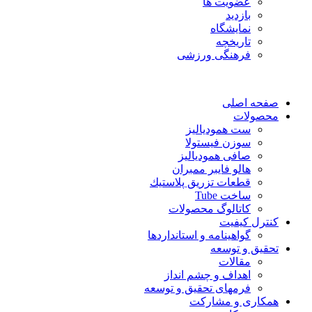
عضویت ها
بازدید
نمایشگاه
تاريخچه
فرهنگی ورزشی
صفحه اصلی
محصولات
ست همودیالیز
سوزن فیستولا
صافی همودیالیز
هالو فایبر ممبران
قطعات تزريق پلاستيك
ساخت Tube
کاتالوگ محصولات
کنترل کیفیت
گواهينامه و استانداردها
تحقيق و توسعه
مقالات
اهداف و چشم انداز
فرمهای تحقیق و توسعه
همکاری و مشارکت