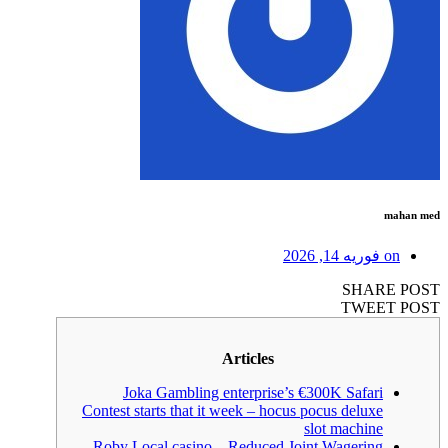
mahan med
on
فوریه 14, 2026
SHARE POST
TWEET POST
Articles
Joka Gambling enterprise’s €300K Safari
Contest starts that it week – hocus pocus deluxe
slot machine
Roby Local casino – Reduced Joint Wagering