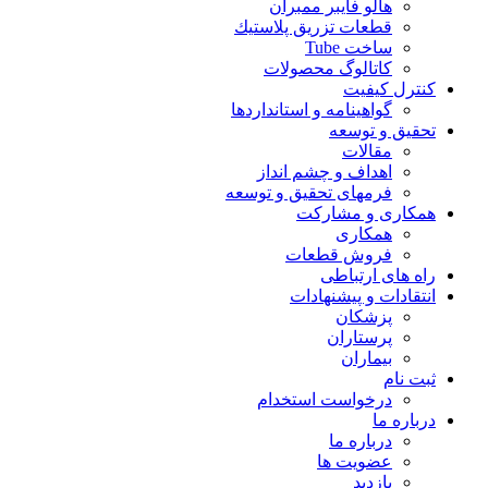
هالو فایبر ممبران
قطعات تزريق پلاستيك
ساخت Tube
کاتالوگ محصولات
کنترل کیفیت
گواهينامه و استانداردها
تحقيق و توسعه
مقالات
اهداف و چشم انداز
فرمهای تحقیق و توسعه
همکاری و مشارکت
همکاری
فروش قطعات
راه های ارتباطی
انتقادات و پيشنهادات
پزشكان
پرستاران
بيماران
ثبت نام
درخواست استخدام
درباره ما
درباره ما
عضویت ها
بازدید