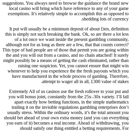
suggestions. You always need to browse the guidance the brand new
local casino will bring which have reference to any of your game
exemptions. It’s relatively simple to accomplish this as opposed to
shedding lots of currency.
It put will usually be a minimum deposit of about £ten, definition
this is simply not such breaking the bank. Ok, so are there a lot less
of a lot once we want inside the present gambling community,
although not for as long as there are a few, that that counts correct?
This type of bad people are of those that permit you are going within
the and you will out from a casino, and no chain attached! It surely
might possibly be a means of getting the cash eliminated, rather than
raising one suspicion. Yet, you cannot ensure that might win
whenever to help you experience the the fresh payouts which you
have manufactured in the whole process of gamling. Therefore,
attempt to wager all in all, £300 value of stakes.
Extremely All of us casinos use the fresh rollover to your put and
you will bonus joint, constantly from the 25x–30x variety. I’ll fall
apart exactly how betting functions, in the simple mathematics
trailing it on the invisible regulations gambling enterprises don’t
usually stress. Within the ordinary words, it’s the total amount you
should bet ahead of your own extra money (and you can everything
you earn of it) becomes a real income. Ahead of withdrawing, you
should satisfy one thing entitled a betting requirements. For