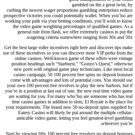
gambled on the a great twist, by
curbing the newest wager proportions gambling enterprises reduce
prospective victories you could potentially wallet. When you’lso are
working your path via your betting conditions, you’ll wish to know
the video game weighting percentages of qualified games. As a
general rule from flash, we offer extremely casinos to put the
wagering criteria somewhere ranging from 30x and 50x.
Get the best large roller incentives right here and discover tips make
use of these incentives so you can discover more VIP perks from the
online casinos. Well-known game of these offers were vintage
position headings such “Starburst,” “Gonzo’s Quest,” otherwise
new ports with original game play technicians. Like most local
casino campaign, 50 100 percent free spins no deposit bonuses
come with advantages and lots of potential cons. You should use
your own 100 percent free revolves to play the new harbors, but if
you’re in a position at last out of rate, the new real time video game
are waiting for you. For many who’lso are someone who has real
time casino games in addition to slots, El Royale is the place for
your requirements. The brand new 50 no-deposit spins supplied by
Eatery Casino will likely be put around the multiple cellular-
amicable video game, letting you feel greatest-level gambling
wherever you’re.
Start by viewing fifty 100 percent free revolves no deposit bonuses