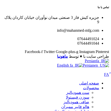
تماس با ما
جزیره کیش فاز 3 صنعتی میدان نوآوران خیابان کاردان پلاک
9
info@mahanmed-mfg.com
07644491024
07644491044
Facebook-f
Twitter
Google-plus-g
Instagram
Pinterest
طراحی سایت با ♥️ توسط
ماهونیا
Persian
English
Persian
صفحه اصلی
محصولات
ست همودیالیز
سوزن فیستولا
صافی همودیالیز
هالو فایبر ممبران