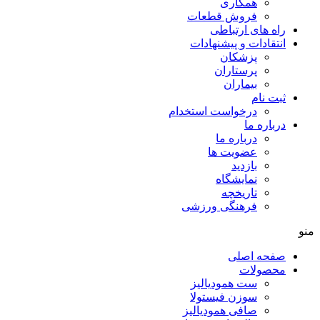
همکاری
فروش قطعات
راه های ارتباطی
انتقادات و پيشنهادات
پزشكان
پرستاران
بيماران
ثبت نام
درخواست استخدام
درباره ما
درباره ما
عضویت ها
بازدید
نمایشگاه
تاريخچه
فرهنگی ورزشی
منو
صفحه اصلی
محصولات
ست همودیالیز
سوزن فیستولا
صافی همودیالیز