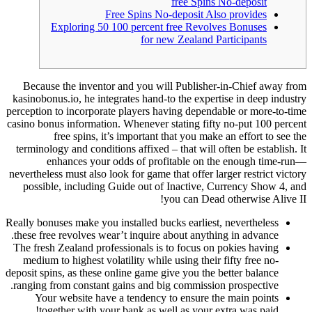
free Spins No-deposit
Free Spins No-deposit Also provides
Exploring 50 100 percent free Revolves Bonuses
for new Zealand Participants
Because the inventor and you will Publisher-in-Chief away from
kasinobonus.io, he integrates hand-to the expertise in deep industry
perception to incorporate players having dependable or more-to-time
casino bonus information. Whenever stating fifty no-put 100 percent
free spins, it’s important that you make an effort to see the
terminology and conditions affixed – that will often be establish.
It
enhances your odds of profitable on the enough time-run—
nevertheless must also look for game that offer larger restrict victory
possible, including Guide out of Inactive, Currency Show 4, and
you can Dead otherwise Alive II!
Really bonuses make you installed bucks earliest, nevertheless
these free revolves wear’t inquire about anything in advance.
The fresh Zealand professionals is to focus on pokies having
medium to highest volatility while using their fifty free no-
deposit spins, as these online game give you the better balance
ranging from constant gains and big commission prospective.
Your website have a tendency to ensure the main points
together with your bank as well as your extra was paid!