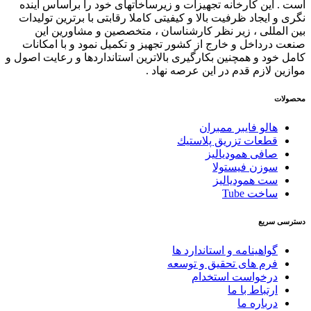
است . این کارخانه تجهیزات و زیرساخاتهای خود را براساس آینده
نگری و ایجاد ظرفیت بالا و کیفیتی کاملا رقابتی با برترین تولیدات
بین المللی ، زیر نظر کارشناسان ، متخصصین و مشاورین این
صنعت درداخل و خارج از کشور تجهیز و تکمیل نمود و با امکانات
کامل خود و همچنین بکارگیری بالاترین استانداردها و رعایت اصول و
موازین لازم قدم در این عرصه نهاد .
محصولات
هالو فایبر ممبران
قطعات تزريق پلاستيك
صافی همودیالیز
سوزن فیستولا
ست همودیالیز
ساخت Tube
دسترسی سریع
گواهینامه و استاندارد ها
فرم های تحقیق و توسعه
درخواست استخدام
ارتباط با ما
درباره ما