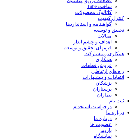
قطعات تزريق پلاستيك
ساخت Tube
کاتالوگ محصولات
کنترل کیفیت
گواهينامه و استانداردها
تحقيق و توسعه
مقالات
اهداف و چشم انداز
فرمهای تحقیق و توسعه
همکاری و مشارکت
همکاری
فروش قطعات
راه های ارتباطی
انتقادات و پيشنهادات
پزشكان
پرستاران
بيماران
ثبت نام
درخواست استخدام
درباره ما
درباره ما
عضویت ها
بازدید
نمایشگاه