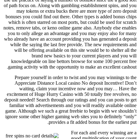
of path focus on. Along with gambling establishment spins, and you
may tokens or extra bucks there are more type of zero deposit
bonuses you could find out there. Other types is added bonus chips
which is often starred on most ports, but could be used for scratch
notes, remove tabs, or keno online game also. Anybody else enables
you to only allege an advantage and you may enjoy also for many
who already have an account providing you has generated a deposit
while the saying the last free provide. The new requirements and
will be offering available on this site would be to shelter all the
brand new basics to your current players and you will
knowledgeable on line bettors browse for some 100 percent free
gaming activity with the opportunity to make an excellent cashout.
Prepare yourself in order to twist and you may winnings to the
Appreciate Distance Local casino No deposit Incentive! Don’t
waiting, claim your incentive now and you may… Have the
excitement of Huge Hurry Casino with 50 totally free revolves, no
deposit needed! Search through our ratings and you can posts to get
familiar with advertisements and you will readily available online
game. Although we such a great freebie to begin with we shouldn’t
ignore some other higher gaming web sites you to definitely “only”
provides a fit added bonus for the earliest put.
For each and every winning are a
good multiplication of your count