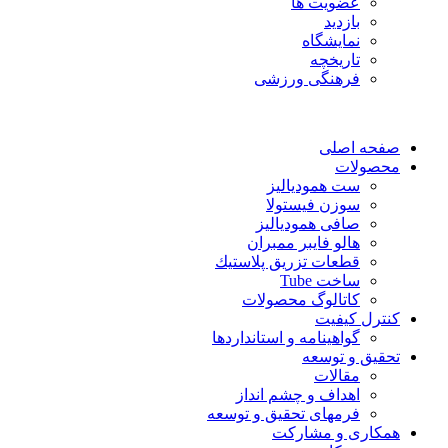
عضویت ها
بازدید
نمایشگاه
تاريخچه
فرهنگی ورزشی
صفحه اصلی
محصولات
ست همودیالیز
سوزن فیستولا
صافی همودیالیز
هالو فایبر ممبران
قطعات تزريق پلاستيك
ساخت Tube
کاتالوگ محصولات
کنترل کیفیت
گواهينامه و استانداردها
تحقيق و توسعه
مقالات
اهداف و چشم انداز
فرمهای تحقیق و توسعه
همکاری و مشارکت