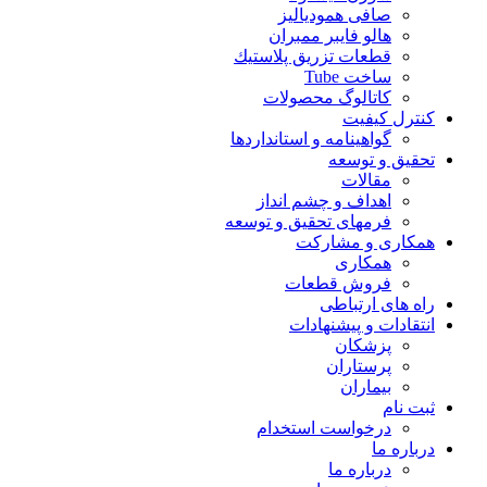
صافی همودیالیز
هالو فایبر ممبران
قطعات تزريق پلاستيك
ساخت Tube
کاتالوگ محصولات
کنترل کیفیت
گواهينامه و استانداردها
تحقيق و توسعه
مقالات
اهداف و چشم انداز
فرمهای تحقیق و توسعه
همکاری و مشارکت
همکاری
فروش قطعات
راه های ارتباطی
انتقادات و پيشنهادات
پزشكان
پرستاران
بيماران
ثبت نام
درخواست استخدام
درباره ما
درباره ما