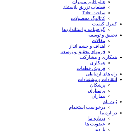
هالو فایبر ممبران
قطعات تزريق پلاستيك
ساخت Tube
کاتالوگ محصولات
کنترل کیفیت
گواهينامه و استانداردها
تحقيق و توسعه
مقالات
اهداف و چشم انداز
فرمهای تحقیق و توسعه
همکاری و مشارکت
همکاری
فروش قطعات
راه های ارتباطی
انتقادات و پيشنهادات
پزشكان
پرستاران
بيماران
ثبت نام
درخواست استخدام
درباره ما
درباره ما
عضویت ها
بازدید