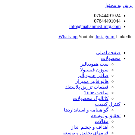
پرش به محتوا
07644491024
07644491044
info@mahanmed-mfg.com
Whatsapp
Youtube
Instagram
Linkedin
صفحه اصلی
محصولات
ست همودیالیز
سوزن فیستولا
صافی همودیالیز
هالو فایبر ممبران
قطعات تزريق پلاستيك
ساخت Tube
کاتالوگ محصولات
کنترل کیفیت
گواهينامه و استانداردها
تحقيق و توسعه
مقالات
اهداف و چشم انداز
فرمهای تحقیق و توسعه