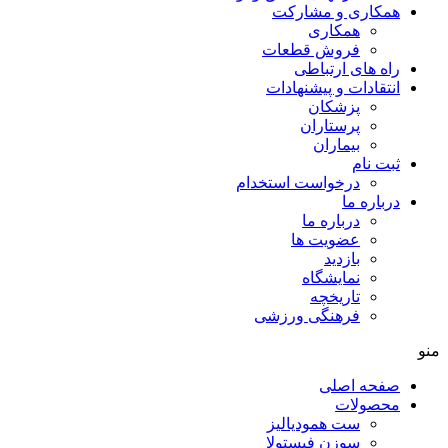
همکاری و مشارکت
همکاری
فروش قطعات
راه های ارتباطی
انتقادات و پيشنهادات
پزشكان
پرستاران
بيماران
ثبت نام
درخواست استخدام
درباره ما
درباره ما
عضویت ها
بازدید
نمایشگاه
تاريخچه
فرهنگی ورزشی
منو
صفحه اصلی
محصولات
ست همودیالیز
سوزن فیستولا