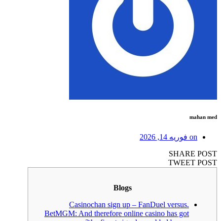
mahan med
on
فوریه 14, 2026
SHARE POST
TWEET POST
Blogs
Casinochan sign up – FanDuel versus.
BetMGM: And therefore online casino has got