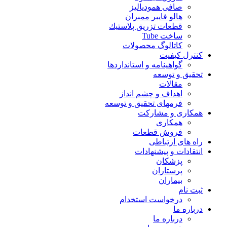
صافی همودیالیز
هالو فایبر ممبران
قطعات تزريق پلاستيك
ساخت Tube
کاتالوگ محصولات
کنترل کیفیت
گواهينامه و استانداردها
تحقيق و توسعه
مقالات
اهداف و چشم انداز
فرمهای تحقیق و توسعه
همکاری و مشارکت
همکاری
فروش قطعات
راه های ارتباطی
انتقادات و پيشنهادات
پزشكان
پرستاران
بيماران
ثبت نام
درخواست استخدام
درباره ما
درباره ما