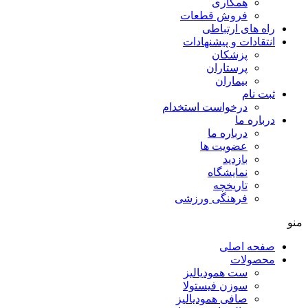
همکاری
فروش قطعات
راه های ارتباطی
انتقادات و پيشنهادات
پزشكان
پرستاران
بيماران
ثبت نام
درخواست استخدام
درباره ما
درباره ما
عضویت ها
بازدید
نمایشگاه
تاريخچه
فرهنگی ورزشی
منو
صفحه اصلی
محصولات
ست همودیالیز
سوزن فیستولا
صافی همودیالیز