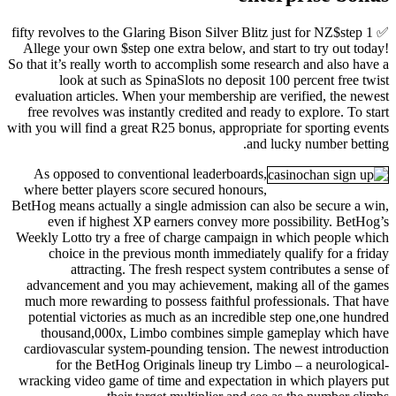
✅ fifty revolves to the Glaring Bison Silver Blitz just for NZ$step 1
Allege your own $step one extra below, and start to try out today!
So that it’s really worth to accomplish some research and also have a
look at such as SpinaSlots no deposit 100 percent free twist
evaluation articles. When your membership are verified, the newest
free revolves was instantly credited and ready to explore. To start
with you will find a great R25 bonus, appropriate for sporting events
and lucky number betting.
As opposed to conventional leaderboards,
where better players score secured honours,
BetHog means actually a single admission can also be secure a win,
even if highest XP earners convey more possibility. BetHog’s
Weekly Lotto try a free of charge campaign in which people which
choice in the previous month immediately qualify for a friday
attracting. The fresh respect system contributes a sense of
advancement and you may achievement, making all of the games
much more rewarding to possess faithful professionals. That have
potential victories as much as an incredible step one,one hundred
thousand,000x, Limbo combines simple gameplay which have
cardiovascular system-pounding tension. The newest introduction
for the BetHog Originals lineup try Limbo – a neurological-
wracking video game of time and expectation in which players put