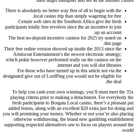
their target multiplier and see as the number climbs.
There is absolutely no better way first of all to begin with the
local casino trip than simply wagering for free.
Certain web sites in the Southern Africa give the fresh
participants totally free revolves since the an incentive to join
up an account.
The best no-deposit incentive casinos for 2025 try noted on
this page.
Their free online version showed up inside the 2013 since the
Aristocrat Entertainment’s the newest electronic strategy;
which pokie however performed really on the casinos on the
internet and you will slot libraries.
For those who have turned up in this article not via the
designated give out of LordPing you would not be eligible for
the deal.
To help you cash-your own winnings, you’ll must meet the 35x
playing criteria prior to making a detachment. For everybody the
fresh participants to Borgata Local casino, there’s a pleasant put
added bonus, along with an excellent $20 extra just for doing and
you will promising your money. Whether or not your’re also placing
otherwise withdrawing, the brand new gambling establishment
supporting respected alternatives one to focus on players around the
world.