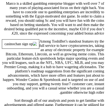
Marco is a skilled gambling enterprise blogger with well over 7 of
many years of playing-associated focus on their right back. You
have to concede one to gambling enterprises are incredibly to
something with the Egypt-motivated slot game. In order to claim a
reward, you should rating Sc and you will have fun with the coins
based on betting standards. You will want to and then make the
desired being qualified put to the incentive, maybe €10 if you don’t
€20, since the expressed concerning your added bonus advice.
Among ToshiBet’s standout features try the
full service to have cryptocurrencies, taking
an array of electronic property for example
Bitcoin, Ethereum, Litecoin, as well as growing meme coins. This
particular feature-rich sportsbook helps major sporting events and
you will leagues, such as the NFL, NBA, UFC, MLB, and you may
Premier Group, making it a hub to have wagering aficionados. The
platform’s roadmap suggestions from the significant coming
advancements, which have more offers and features just about to
happen. Wonder Casino & Sportsbook and is targeted on use of and
you may support, getting twenty four/7 customer care, instant
onboarding, and you will a casual sense whether you are a casual
gambler otherwise high roller.
Sort through all of our analysis and posts to get familiar with
advertisements and offered game. Furthermore it can be utilized for