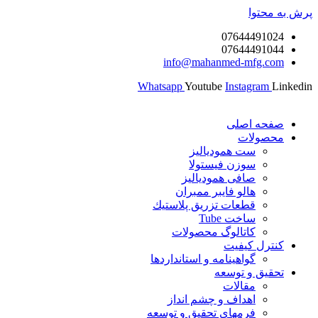
پرش به محتوا
07644491024
07644491044
info@mahanmed-mfg.com
Whatsapp
Youtube
Instagram
Linkedin
صفحه اصلی
محصولات
ست همودیالیز
سوزن فیستولا
صافی همودیالیز
هالو فایبر ممبران
قطعات تزريق پلاستيك
ساخت Tube
کاتالوگ محصولات
کنترل کیفیت
گواهينامه و استانداردها
تحقيق و توسعه
مقالات
اهداف و چشم انداز
فرمهای تحقیق و توسعه