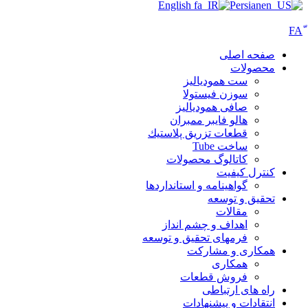
English
Persian
صفحه اصلی
محصولات
ست همودیالیز
سوزن فیستولا
صافی همودیالیز
هالو فایبر ممبران
قطعات تزريق پلاستيك
ساخت Tube
کاتالوگ محصولات
کنترل کیفیت
گواهينامه و استانداردها
تحقيق و توسعه
مقالات
اهداف و چشم انداز
فرمهای تحقیق و توسعه
همکاری و مشارکت
همکاری
فروش قطعات
راه های ارتباطی
انتقادات و پيشنهادات