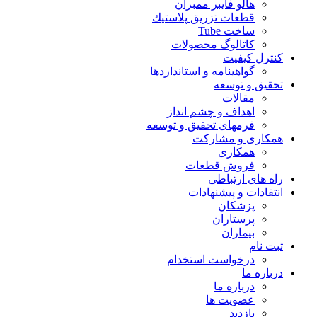
هالو فایبر ممبران
قطعات تزريق پلاستيك
ساخت Tube
کاتالوگ محصولات
کنترل کیفیت
گواهينامه و استانداردها
تحقيق و توسعه
مقالات
اهداف و چشم انداز
فرمهای تحقیق و توسعه
همکاری و مشارکت
همکاری
فروش قطعات
راه های ارتباطی
انتقادات و پيشنهادات
پزشكان
پرستاران
بيماران
ثبت نام
درخواست استخدام
درباره ما
درباره ما
عضویت ها
بازدید