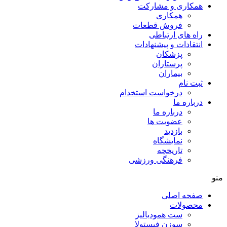
همکاری و مشارکت
همکاری
فروش قطعات
راه های ارتباطی
انتقادات و پيشنهادات
پزشكان
پرستاران
بيماران
ثبت نام
درخواست استخدام
درباره ما
درباره ما
عضویت ها
بازدید
نمایشگاه
تاريخچه
فرهنگی ورزشی
منو
صفحه اصلی
محصولات
ست همودیالیز
سوزن فیستولا