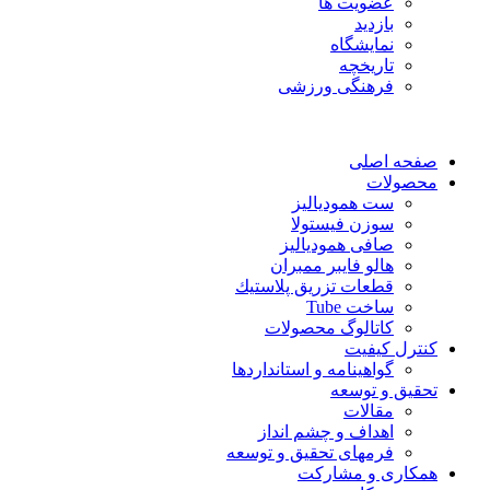
عضویت ها
بازدید
نمایشگاه
تاريخچه
فرهنگی ورزشی
صفحه اصلی
محصولات
ست همودیالیز
سوزن فیستولا
صافی همودیالیز
هالو فایبر ممبران
قطعات تزريق پلاستيك
ساخت Tube
کاتالوگ محصولات
کنترل کیفیت
گواهينامه و استانداردها
تحقيق و توسعه
مقالات
اهداف و چشم انداز
فرمهای تحقیق و توسعه
همکاری و مشارکت