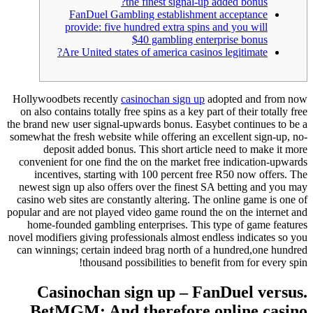
the finest signal-up added bonus?
FanDuel Gambling establishment acceptance
provide: five hundred extra spins and you will
$40 gambling enterprise bonus
Are United states of america casinos legitimate?
Hollywoodbets recently
casinochan sign up
adopted and from now
on also contains totally free spins as a key part of their totally free
the brand new user signal-upwards bonus. Easybet continues to be a
somewhat the fresh website while offering an excellent sign-up, no-
deposit added bonus.
This short article need to make it more
convenient for one find the on the market free indication-upwards
incentives, starting with 100 percent free R50 now offers. The
newest sign up also offers over the finest SA betting and you may
casino web sites are constantly altering. The online game is one of
popular and are not played video game round the on the internet and
home-founded gambling enterprises. This type of game features
novel modifiers giving professionals almost endless indicates so you
can winnings; certain indeed brag north of a hundred,one hundred
thousand possibilities to benefit from for every spin!
Casinochan sign up – FanDuel versus.
BetMGM: And therefore online casino