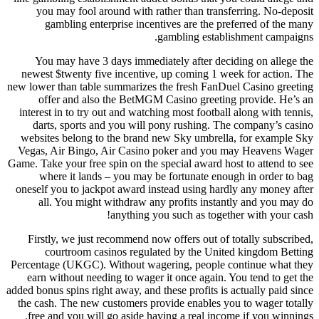
you may fool around with rather than transferring. No-deposit
gambling enterprise incentives are the preferred of the many
gambling establishment campaigns.
You may have 3 days immediately after deciding on allege the
newest $twenty five incentive, up coming 1 week for action. The
new lower than table summarizes the fresh FanDuel Casino greeting
offer and also the BetMGM Casino greeting provide. He’s an
interest in to try out and watching most football along with tennis,
darts, sports and you will pony rushing. The company’s casino
websites belong to the brand new Sky umbrella, for example Sky
Vegas, Air Bingo, Air Casino poker and you may Heavens Wager
Game. Take your free spin on the special award host to attend to see
where it lands – you may be fortunate enough in order to bag
oneself you to jackpot award instead using hardly any money after
all. You might withdraw any profits instantly and you may do
anything you such as together with your cash!
Firstly, we just recommend now offers out of totally subscribed,
courtroom casinos regulated by the United kingdom Betting
Percentage (UKGC). Without wagering, people continue what they
earn without needing to wager it once again. You tend to get the
added bonus spins right away, and these profits is actually paid since
the cash. The new customers provide enables you to wager totally
free and you will go aside having a real income if you winnings.