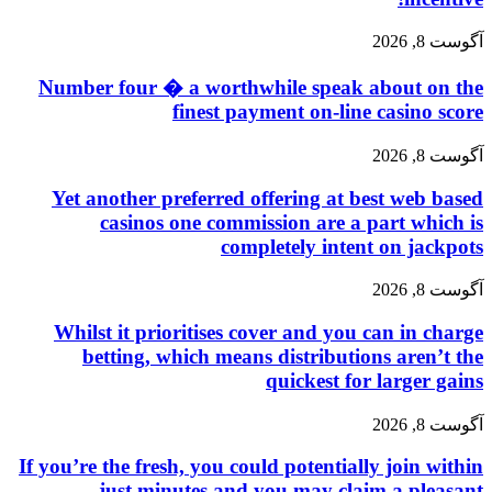
آگوست 8, 2026
Number four � a worthwhile speak about on the
finest payment on-line casino score
آگوست 8, 2026
Yet another preferred offering at best web based
casinos one commission are a part which is
completely intent on jackpots
آگوست 8, 2026
Whilst it prioritises cover and you can in charge
betting, which means distributions aren’t the
quickest for larger gains
آگوست 8, 2026
If you’re the fresh, you could potentially join within
just minutes and you may claim a pleasant