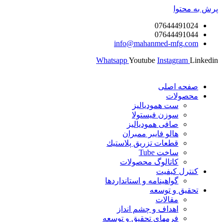
پرش به محتوا
07644491024
07644491044
info@mahanmed-mfg.com
Whatsapp
Youtube
Instagram
Linkedin
صفحه اصلی
محصولات
ست همودیالیز
سوزن فیستولا
صافی همودیالیز
هالو فایبر ممبران
قطعات تزريق پلاستيك
ساخت Tube
کاتالوگ محصولات
کنترل کیفیت
گواهينامه و استانداردها
تحقيق و توسعه
مقالات
اهداف و چشم انداز
فرمهای تحقیق و توسعه