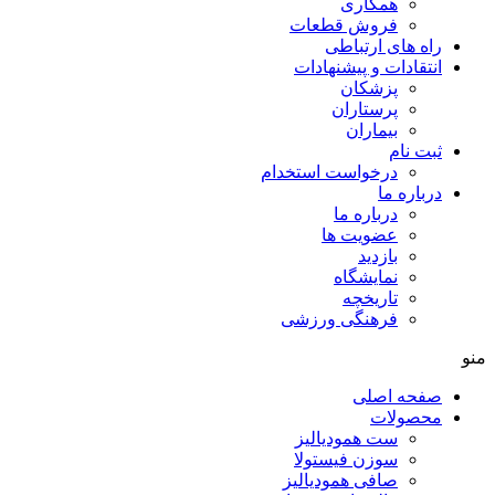
همکاری
فروش قطعات
راه های ارتباطی
انتقادات و پيشنهادات
پزشكان
پرستاران
بيماران
ثبت نام
درخواست استخدام
درباره ما
درباره ما
عضویت ها
بازدید
نمایشگاه
تاريخچه
فرهنگی ورزشی
منو
صفحه اصلی
محصولات
ست همودیالیز
سوزن فیستولا
صافی همودیالیز