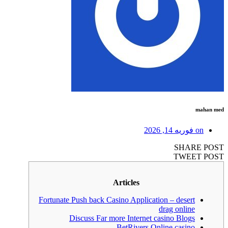
mahan med
on
فوریه 14, 2026
SHARE POST
TWEET POST
Articles
Fortunate Push back Casino Application – desert
drag online
Discuss Far more Internet casino Blogs
BetRivers Online casino