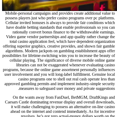
Mobile-personal campaigns and provides create additional value to
possess players just who prefer casino programs over pc platforms.
Cellular invited bonuses is always to provide fair conditions which
have doable betting standards that enable professionals so you can
rationally convert bonus finance to the withdrawable earnings.
Video game vendor partnerships and app quality rather change the
total casino application feel, which have dependent organization
offering superior graphics, creative provides, and shown fair gamble
algorithms. Modern jackpots on gambling establishment apps offer
possibilities for lifetime-switching wins you to increase the beauty of
cellular playing. The significance of diverse mobile online game
libraries can not be exaggerated whenever evaluating casino
programs, because the online game assortment personally influences
user involvement and you will long-label fulfillment. Genuine local
casino programs one to shell out real cash operate less than
approved gambling permits and implement industry-simple security
measures to safeguard user money and private suggestions.
On the wants away from FanDuel, BetMGM, DraftKings and
Caesars Castle dominating revenue display and overall downloads,
it will make challenging to possess an alternative on-line casino
ahead on the internet and contend immediately. As for incentive
revolves, he’s got zero actual-money dollars worth on the