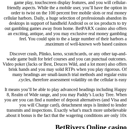
game play, touchscreen display features, and you will cellular-
friendly aspects. While the a mobile user, you’ll have the option in
order to twist on the 100 percent free mobile slots or real money
cellular harbors. Daily, a huge selection of professionals abandon its
desktops in support of handheld Android os or ios products to try
out gambling games away from home. BetPARX casino also offers
an exciting, antique, and you may exclusive real money gambling
feel. You could spin to the a large number of their harbors a
maximum of well-known web based casinos.
Discover crash, Plinko, keno, scratchcards, or any other tap-and-
wade game built for brief courses and you can punctual outcomes.
Video poker (Jacks or Best, Deuces Wild, and a lot more) also offers
brisk hands and you may solid RTPs when you play rigorous. Of
many headings are small-launch trial methods and regular extra
cycles, therefore assessment volatility on the cellular is easy.
It means you’ll be able to play advanced headings including Happy
8, Realm of Wide range, and you may Paddy’s Lucky Tree. When
you are you can find a number of deposit alternatives (and Visa and
you will Charge card), detachment steps is limited to lender
transmits and inspections. Exactly what’s much more unbelievable
about it bonus is the fact that the wagering conditions are only 10x.
BetRivers Online casino