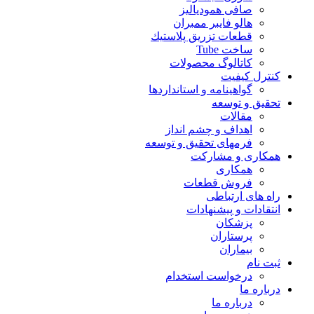
صافی همودیالیز
هالو فایبر ممبران
قطعات تزريق پلاستيك
ساخت Tube
کاتالوگ محصولات
کنترل کیفیت
گواهينامه و استانداردها
تحقيق و توسعه
مقالات
اهداف و چشم انداز
فرمهای تحقیق و توسعه
همکاری و مشارکت
همکاری
فروش قطعات
راه های ارتباطی
انتقادات و پيشنهادات
پزشكان
پرستاران
بيماران
ثبت نام
درخواست استخدام
درباره ما
درباره ما