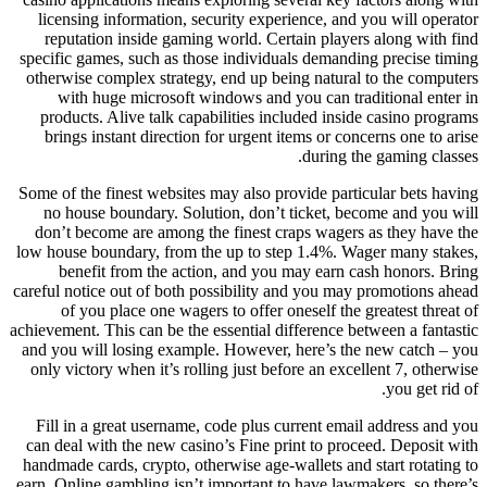
licensing information, security experience, and you will operator
reputation inside gaming world. Certain players along with find
specific games, such as those individuals demanding precise timing
otherwise complex strategy, end up being natural to the computers
with huge microsoft windows and you can traditional enter in
products. Alive talk capabilities included inside casino programs
brings instant direction for urgent items or concerns one to arise
during the gaming classes.
Some of the finest websites may also provide particular bets having
no house boundary. Solution, don’t ticket, become and you will
don’t become are among the finest craps wagers as they have the
low house boundary, from the up to step 1.4%. Wager many stakes,
benefit from the action, and you may earn cash honors. Bring
careful notice out of both possibility and you may promotions ahead
of you place one wagers to offer oneself the greatest threat of
achievement. This can be the essential difference between a fantastic
and you will losing example. However, here’s the new catch – you
only victory when it’s rolling just before an excellent 7, otherwise
you get rid of.
Fill in a great username, code plus current email address and you
can deal with the new casino’s Fine print to proceed. Deposit with
handmade cards, crypto, otherwise age-wallets and start rotating to
earn. Online gambling isn’t important to have lawmakers, so there’s