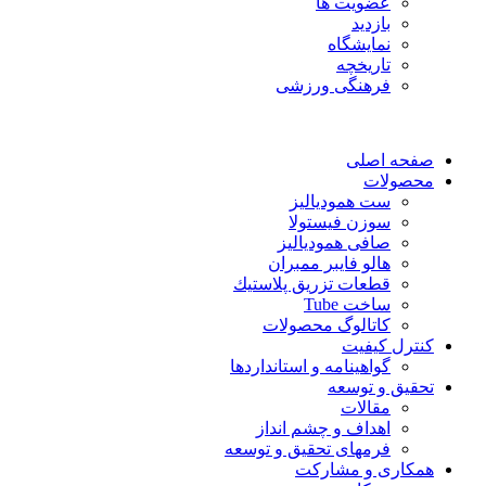
عضویت ها
بازدید
نمایشگاه
تاريخچه
فرهنگی ورزشی
صفحه اصلی
محصولات
ست همودیالیز
سوزن فیستولا
صافی همودیالیز
هالو فایبر ممبران
قطعات تزريق پلاستيك
ساخت Tube
کاتالوگ محصولات
کنترل کیفیت
گواهينامه و استانداردها
تحقيق و توسعه
مقالات
اهداف و چشم انداز
فرمهای تحقیق و توسعه
همکاری و مشارکت