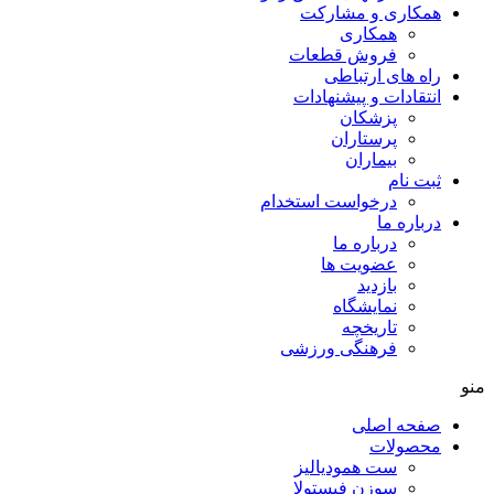
همکاری و مشارکت
همکاری
فروش قطعات
راه های ارتباطی
انتقادات و پيشنهادات
پزشكان
پرستاران
بيماران
ثبت نام
درخواست استخدام
درباره ما
درباره ما
عضویت ها
بازدید
نمایشگاه
تاريخچه
فرهنگی ورزشی
منو
صفحه اصلی
محصولات
ست همودیالیز
سوزن فیستولا