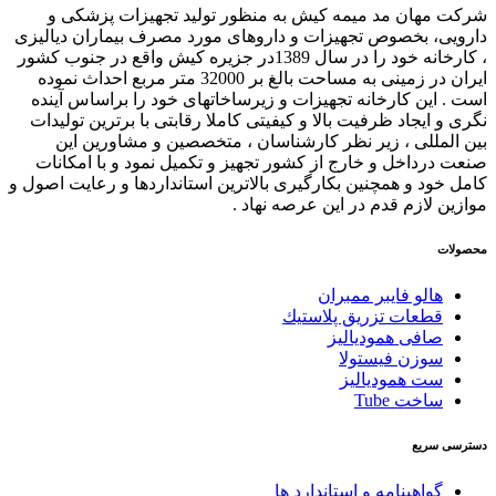
شرکت مهان مد میمه کیش به منظور تولید تجهیزات پزشکی و
دارویی، بخصوص تجهیزات و داروهای مورد مصرف بیماران دیالیزی
، کارخانه خود را در سال 1389در جزیره کیش واقع در جنوب کشور
ایران در زمینی به مساحت بالغ بر 32000 متر مربع احداث نموده
است . این کارخانه تجهیزات و زیرساخاتهای خود را براساس آینده
نگری و ایجاد ظرفیت بالا و کیفیتی کاملا رقابتی با برترین تولیدات
بین المللی ، زیر نظر کارشناسان ، متخصصین و مشاورین این
صنعت درداخل و خارج از کشور تجهیز و تکمیل نمود و با امکانات
کامل خود و همچنین بکارگیری بالاترین استانداردها و رعایت اصول و
موازین لازم قدم در این عرصه نهاد .
محصولات
هالو فایبر ممبران
قطعات تزريق پلاستيك
صافی همودیالیز
سوزن فیستولا
ست همودیالیز
ساخت Tube
دسترسی سریع
گواهینامه و استاندارد ها