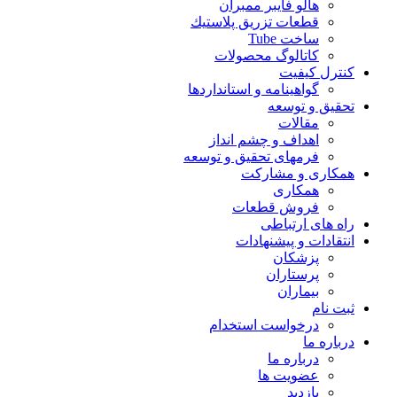
هالو فایبر ممبران
قطعات تزريق پلاستيك
ساخت Tube
کاتالوگ محصولات
کنترل کیفیت
گواهينامه و استانداردها
تحقيق و توسعه
مقالات
اهداف و چشم انداز
فرمهای تحقیق و توسعه
همکاری و مشارکت
همکاری
فروش قطعات
راه های ارتباطی
انتقادات و پيشنهادات
پزشكان
پرستاران
بيماران
ثبت نام
درخواست استخدام
درباره ما
درباره ما
عضویت ها
بازدید