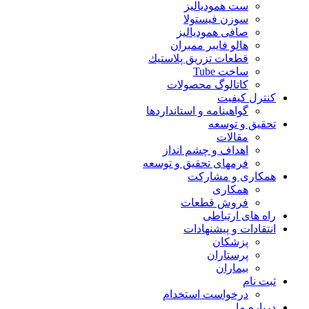
ست همودیالیز
سوزن فیستولا
صافی همودیالیز
هالو فایبر ممبران
قطعات تزريق پلاستيك
ساخت Tube
کاتالوگ محصولات
کنترل کیفیت
گواهينامه و استانداردها
تحقيق و توسعه
مقالات
اهداف و چشم انداز
فرمهای تحقیق و توسعه
همکاری و مشارکت
همکاری
فروش قطعات
راه های ارتباطی
انتقادات و پيشنهادات
پزشكان
پرستاران
بيماران
ثبت نام
درخواست استخدام
درباره ما