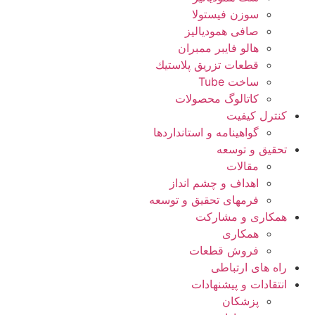
سوزن فیستولا
صافی همودیالیز
هالو فایبر ممبران
قطعات تزريق پلاستيك
ساخت Tube
کاتالوگ محصولات
کنترل کیفیت
گواهينامه و استانداردها
تحقيق و توسعه
مقالات
اهداف و چشم انداز
فرمهای تحقیق و توسعه
همکاری و مشارکت
همکاری
فروش قطعات
راه های ارتباطی
انتقادات و پيشنهادات
پزشكان