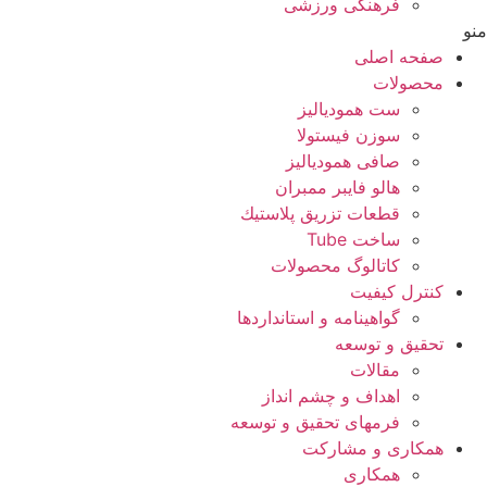
فرهنگی ورزشی
منو
صفحه اصلی
محصولات
ست همودیالیز
سوزن فیستولا
صافی همودیالیز
هالو فایبر ممبران
قطعات تزريق پلاستيك
ساخت Tube
کاتالوگ محصولات
کنترل کیفیت
گواهينامه و استانداردها
تحقيق و توسعه
مقالات
اهداف و چشم انداز
فرمهای تحقیق و توسعه
همکاری و مشارکت
همکاری