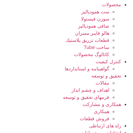
محصولات
ست همودیالیز
سوزن فیستولا
صافی همودیالیز
هالو فایبر ممبران
قطعات تزريق پلاستيك
ساخت Tube
کاتالوگ محصولات
کنترل کیفیت
گواهينامه و استانداردها
تحقيق و توسعه
مقالات
اهداف و چشم انداز
فرمهای تحقیق و توسعه
همکاری و مشارکت
همکاری
فروش قطعات
راه های ارتباطی
انتقادات و پيشنهادات