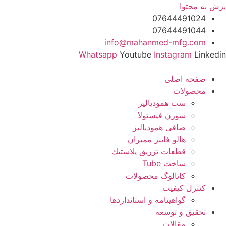
پرش به محتوا
07644491024
07644491044
info@mahanmed-mfg.com
Whatsapp
Youtube
Instagram
Linkedin
صفحه اصلی
محصولات
ست همودیالیز
سوزن فیستولا
صافی همودیالیز
هالو فایبر ممبران
قطعات تزريق پلاستيك
ساخت Tube
کاتالوگ محصولات
کنترل کیفیت
گواهينامه و استانداردها
تحقيق و توسعه
مقالات