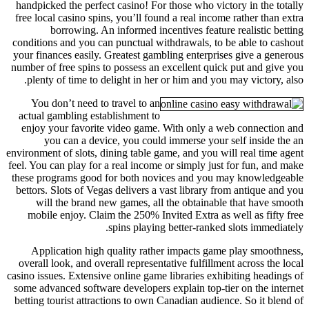
handpicked the perfect casino! For those who victory in the totally
free local casino spins, you’ll found a real income rather than extra
borrowing. An informed incentives feature realistic betting
conditions and you can punctual withdrawals, to be able to cashout
your finances easily. Greatest gambling enterprises give a generous
number of free spins to possess an excellent quick put and give you
plenty of time to delight in her or him and you may victory, also.
You don’t need to travel to an
actual gambling establishment to
enjoy your favorite video game. With only a web connection and
you can a device, you could immerse your self inside the an
environment of slots, dining table game, and you will real time agent
feel. You can play for a real income or simply just for fun, and make
these programs good for both novices and you may knowledgeable
bettors. Slots of Vegas delivers a vast library from antique and you
will the brand new games, all the obtainable that have smooth
mobile enjoy. Claim the 250% Invited Extra as well as fifty free
spins playing better-ranked slots immediately.
Application high quality rather impacts game play smoothness,
overall look, and overall representative fulfillment across the local
casino issues. Extensive online game libraries exhibiting headings of
some advanced software developers explain top-tier on the internet
betting tourist attractions to own Canadian audience. So it blend of