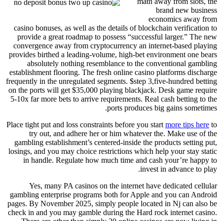
math away from slots, the
brand new business
economics away from
casino bonuses, as well as the details of blockchain verification to
provide a great roadmap to possess “successful larger.” The new
convergence away from cryptocurrency an internet-based playing
provides birthed a leading-volume, high-bet environment one bears
absolutely nothing resemblance to the conventional gambling
establishment flooring. The fresh online casino platforms discharge
frequently in the unregulated segments. $step 3,five-hundred betting
on the ports will get $35,000 playing blackjack. Desk game require
5-10x far more bets to arrive requirements. Real cash betting to the
ports produces big gains sometimes.
Place tight put and loss constraints before you start
more tips here
to
try out, and adhere her or him whatever the. Make use of the
gambling establishment’s centered-inside the products setting put,
losings, and you may choice restrictions which help your stay static
in handle. Regulate how much time and cash your’re happy to
invest in advance to play.
Yes, many PA casinos on the internet have dedicated cellular
gambling enterprise programs both for Apple and you can Android
pages. By November 2025, simply people located in Nj can also be
check in and you may gamble during the Hard rock internet casino.