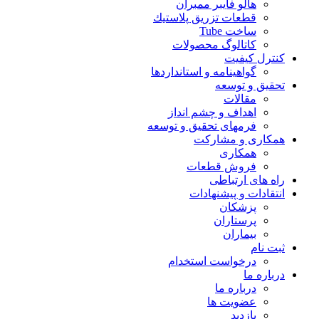
هالو فایبر ممبران
قطعات تزريق پلاستيك
ساخت Tube
کاتالوگ محصولات
کنترل کیفیت
گواهينامه و استانداردها
تحقيق و توسعه
مقالات
اهداف و چشم انداز
فرمهای تحقیق و توسعه
همکاری و مشارکت
همکاری
فروش قطعات
راه های ارتباطی
انتقادات و پيشنهادات
پزشكان
پرستاران
بيماران
ثبت نام
درخواست استخدام
درباره ما
درباره ما
عضویت ها
بازدید