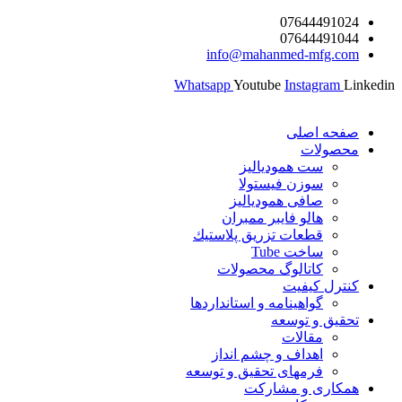
پرش
07644491024
07644491044
به
info@mahanmed-mfg.com
محتوا
Whatsapp
Youtube
Instagram
Linkedin
صفحه اصلی
محصولات
ست همودیالیز
سوزن فیستولا
صافی همودیالیز
هالو فایبر ممبران
قطعات تزريق پلاستيك
ساخت Tube
کاتالوگ محصولات
کنترل کیفیت
گواهينامه و استانداردها
تحقيق و توسعه
مقالات
اهداف و چشم انداز
فرمهای تحقیق و توسعه
همکاری و مشارکت