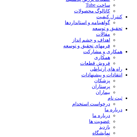
ساخت Tube
کاتالوگ محصولات
کنترل کیفیت
گواهينامه و استانداردها
تحقيق و توسعه
مقالات
اهداف و چشم انداز
فرمهای تحقیق و توسعه
همکاری و مشارکت
همکاری
فروش قطعات
راه های ارتباطی
انتقادات و پيشنهادات
پزشكان
پرستاران
بيماران
ثبت نام
درخواست استخدام
درباره ما
درباره ما
عضویت ها
بازدید
نمایشگاه