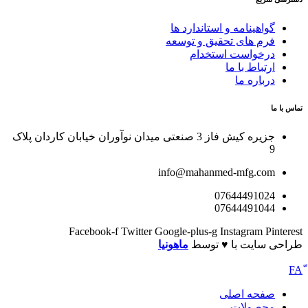
گواهینامه و استاندارد ها
فرم های تحقیق و توسعه
درخواست استخدام
ارتباط با ما
درباره ما
تماس با ما
جزیره کیش فاز 3 صنعتی میدان نوآوران خیابان کاردان پلاک
9
info@mahanmed-mfg.com
07644491024
07644491044
Facebook-f
Twitter
Google-plus-g
Instagram
Pinterest
طراحی سایت با ♥️ توسط
ماهونیا
صفحه اصلی
محصولات