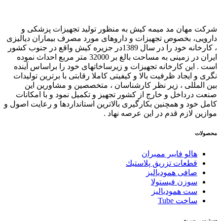
شرکت مهان مد میمه کیش به منظور تولید تجهیزات پزشکی و
دارویی، بخصوص تجهیزات و داروهای مورد مصرف بیماران دیالیزی
، کارخانه خود را در سال 1389در جزیره کیش واقع در جنوب کشور
ایران در زمینی به مساحت بالغ بر 32000 متر مربع احداث نموده
است . این کارخانه تجهیزات و زیرساخاتهای خود را براساس آینده
نگری و ایجاد ظرفیت بالا و کیفیتی کاملا رقابتی با برترین تولیدات
بین المللی ، زیر نظر کارشناسان ، متخصصین و مشاورین این
صنعت درداخل و خارج از کشور تجهیز و تکمیل نمود و با امکانات
کامل خود و همچنین بکارگیری بالاترین استانداردها و رعایت اصول و
موازین لازم قدم در این عرصه نهاد .
محصولات
هالو فایبر ممبران
قطعات تزريق پلاستيك
صافی همودیالیز
سوزن فیستولا
ست همودیالیز
ساخت Tube
دسترسی سریع