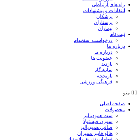
راه های ارتباطی
انتقادات و پيشنهادات
پزشكان
پرستاران
بيماران
ثبت نام
درخواست استخدام
درباره ما
درباره ما
عضویت ها
بازدید
نمایشگاه
تاريخچه
فرهنگی ورزشی
منو
صفحه اصلی
محصولات
ست همودیالیز
سوزن فیستولا
صافی همودیالیز
هالو فایبر ممبران
قطعات تزريق پلاستيك