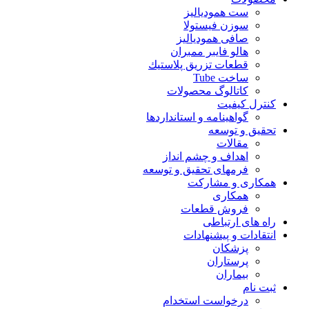
ست همودیالیز
سوزن فیستولا
صافی همودیالیز
هالو فایبر ممبران
قطعات تزريق پلاستيك
ساخت Tube
کاتالوگ محصولات
کنترل کیفیت
گواهينامه و استانداردها
تحقيق و توسعه
مقالات
اهداف و چشم انداز
فرمهای تحقیق و توسعه
همکاری و مشارکت
همکاری
فروش قطعات
راه های ارتباطی
انتقادات و پيشنهادات
پزشكان
پرستاران
بيماران
ثبت نام
درخواست استخدام