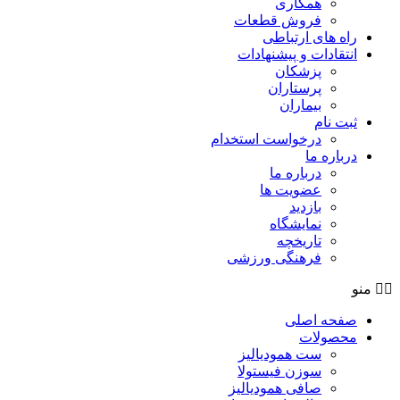
همکاری
فروش قطعات
راه های ارتباطی
انتقادات و پيشنهادات
پزشكان
پرستاران
بيماران
ثبت نام
درخواست استخدام
درباره ما
درباره ما
عضویت ها
بازدید
نمایشگاه
تاريخچه
فرهنگی ورزشی
منو
صفحه اصلی
محصولات
ست همودیالیز
سوزن فیستولا
صافی همودیالیز