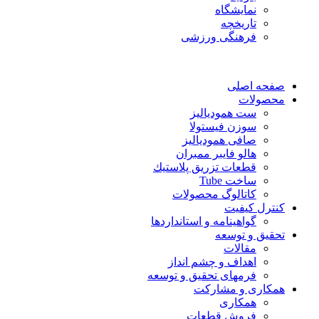
نمایشگاه
تاريخچه
فرهنگی ورزشی
صفحه اصلی
محصولات
ست همودیالیز
سوزن فیستولا
صافی همودیالیز
هالو فایبر ممبران
قطعات تزريق پلاستيك
ساخت Tube
کاتالوگ محصولات
کنترل کیفیت
گواهينامه و استانداردها
تحقيق و توسعه
مقالات
اهداف و چشم انداز
فرمهای تحقیق و توسعه
همکاری و مشارکت
همکاری
فروش قطعات