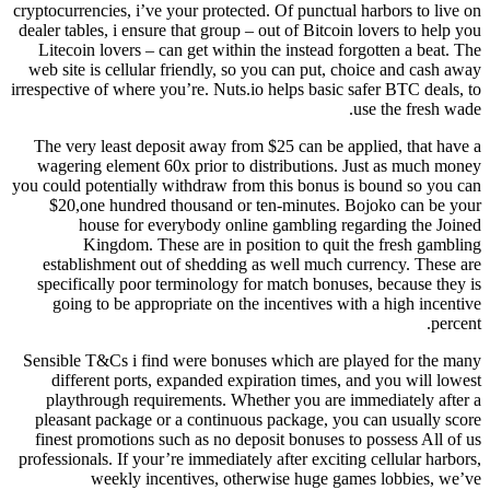
cryptocurrencies, i’ve your protected. Of punctual harbors to live on
dealer tables, i ensure that group – out of Bitcoin lovers to help you
Litecoin lovers – can get within the instead forgotten a beat. The
web site is cellular friendly, so you can put, choice and cash away
irrespective of where you’re. Nuts.io helps basic safer BTC deals, to
use the fresh wade.
The very least deposit away from $25 can be applied, that have a
wagering element 60x prior to distributions. Just as much money
you could potentially withdraw from this bonus is bound so you can
$20,one hundred thousand or ten-minutes. Bojoko can be your
house for everybody online gambling regarding the Joined
Kingdom. These are in position to quit the fresh gambling
establishment out of shedding as well much currency. These are
specifically poor terminology for match bonuses, because they is
going to be appropriate on the incentives with a high incentive
percent.
Sensible T&Cs i find were bonuses which are played for the many
different ports, expanded expiration times, and you will lowest
playthrough requirements. Whether you are immediately after a
pleasant package or a continuous package, you can usually score
finest promotions such as no deposit bonuses to possess All of us
professionals. If your’re immediately after exciting cellular harbors,
weekly incentives, otherwise huge games lobbies, we’ve