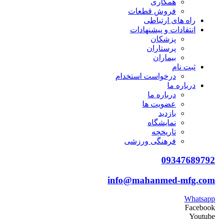
همکاری
فروش قطعات
راه های ارتباطی
انتقادات و پيشنهادات
پزشكان
پرستاران
بيماران
ثبت نام
درخواست استخدام
درباره ما
درباره ما
عضویت ها
بازدید
نمایشگاه
تاريخچه
فرهنگی ورزشی
09347689792
info@mahanmed-mfg.com
Whatsapp
Facebook
Youtube