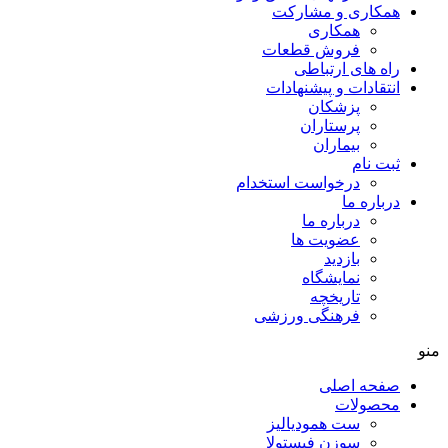
همکاری و مشارکت
همکاری
فروش قطعات
راه های ارتباطی
انتقادات و پيشنهادات
پزشكان
پرستاران
بيماران
ثبت نام
درخواست استخدام
درباره ما
درباره ما
عضویت ها
بازدید
نمایشگاه
تاريخچه
فرهنگی ورزشی
منو
صفحه اصلی
محصولات
ست همودیالیز
سوزن فیستولا