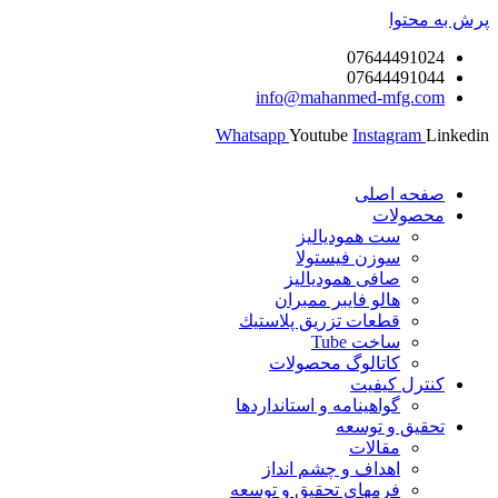
پرش به محتوا
07644491024
07644491044
info@mahanmed-mfg.com
Whatsapp
Youtube
Instagram
Linkedin
صفحه اصلی
محصولات
ست همودیالیز
سوزن فیستولا
صافی همودیالیز
هالو فایبر ممبران
قطعات تزريق پلاستيك
ساخت Tube
کاتالوگ محصولات
کنترل کیفیت
گواهينامه و استانداردها
تحقيق و توسعه
مقالات
اهداف و چشم انداز
فرمهای تحقیق و توسعه