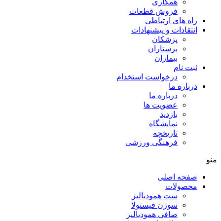
همکاری
فروش قطعات
راه های ارتباطی
انتقادات و پيشنهادات
پزشكان
پرستاران
بيماران
ثبت نام
درخواست استخدام
درباره ما
درباره ما
عضویت ها
بازدید
نمایشگاه
تاريخچه
فرهنگی ورزشی
منو
صفحه اصلی
محصولات
ست همودیالیز
سوزن فیستولا
صافی همودیالیز