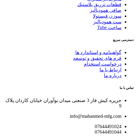
قطعات تزريق پلاستيك
صافی همودیالیز
سوزن فیستولا
ست همودیالیز
ساخت Tube
دسترسی سریع
گواهینامه و استاندارد ها
فرم های تحقیق و توسعه
درخواست استخدام
ارتباط با ما
درباره ما
تماس با ما
جزیره کیش فاز 3 صنعتی میدان نوآوران خیابان کاردان پلاک
9
info@mahanmed-mfg.com
07644491024
07644491044