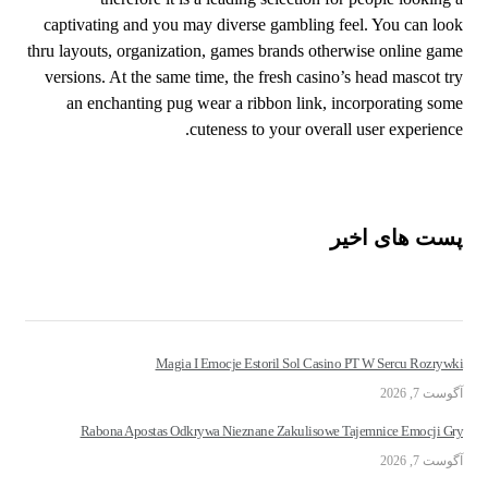
captivating and you may diverse gambling feel. You can look
thru layouts, organization, games brands otherwise online game
versions. At the same time, the fresh casino’s head mascot try
an enchanting pug wear a ribbon link, incorporating some
cuteness to your overall user experience.
پست های اخیر
Magia I Emocje Estoril Sol Casino PT W Sercu Rozrywki
آگوست 7, 2026
Rabona Apostas Odkrywa Nieznane Zakulisowe Tajemnice Emocji Gry
آگوست 7, 2026