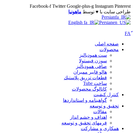
Facebook-f
Twitter
Google-plus-g
Instagram
Pinterest
طراحی سایت با ♥️ توسط
ماهونیا
Persian
English
Persian
صفحه اصلی
محصولات
ست همودیالیز
سوزن فیستولا
صافی همودیالیز
هالو فایبر ممبران
قطعات تزريق پلاستيك
ساخت Tube
کاتالوگ محصولات
کنترل کیفیت
گواهينامه و استانداردها
تحقيق و توسعه
مقالات
اهداف و چشم انداز
فرمهای تحقیق و توسعه
همکاری و مشارکت