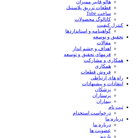
هالو فایبر ممبران
قطعات تزريق پلاستيك
ساخت Tube
کاتالوگ محصولات
کنترل کیفیت
گواهينامه و استانداردها
تحقيق و توسعه
مقالات
اهداف و چشم انداز
فرمهای تحقیق و توسعه
همکاری و مشارکت
همکاری
فروش قطعات
راه های ارتباطی
انتقادات و پيشنهادات
پزشكان
پرستاران
بيماران
ثبت نام
درخواست استخدام
درباره ما
درباره ما
عضویت ها
بازدید