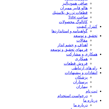
صافی همودیالیز
هالو فایبر ممبران
قطعات تزريق پلاستيك
ساخت Tube
کاتالوگ محصولات
کنترل کیفیت
گواهينامه و استانداردها
تحقيق و توسعه
مقالات
اهداف و چشم انداز
فرمهای تحقیق و توسعه
همکاری و مشارکت
همکاری
فروش قطعات
راه های ارتباطی
انتقادات و پيشنهادات
پزشكان
پرستاران
بيماران
ثبت نام
درخواست استخدام
درباره ما
درباره ما