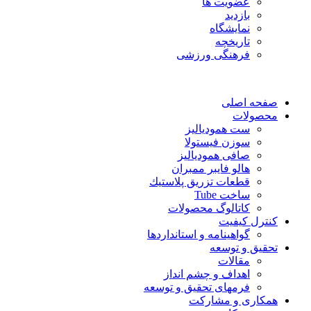
عضویت ها
بازدید
نمایشگاه
تاريخچه
فرهنگی ورزشی
صفحه اصلی
محصولات
ست همودیالیز
سوزن فیستولا
صافی همودیالیز
هالو فایبر ممبران
قطعات تزريق پلاستيك
ساخت Tube
کاتالوگ محصولات
کنترل کیفیت
گواهينامه و استانداردها
تحقيق و توسعه
مقالات
اهداف و چشم انداز
فرمهای تحقیق و توسعه
همکاری و مشارکت