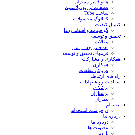
هالو فایبر ممبران
قطعات تزريق پلاستيك
ساخت Tube
کاتالوگ محصولات
کنترل کیفیت
گواهينامه و استانداردها
تحقيق و توسعه
مقالات
اهداف و چشم انداز
فرمهای تحقیق و توسعه
همکاری و مشارکت
همکاری
فروش قطعات
راه های ارتباطی
انتقادات و پيشنهادات
پزشكان
پرستاران
بيماران
ثبت نام
درخواست استخدام
درباره ما
درباره ما
عضویت ها
بازدید