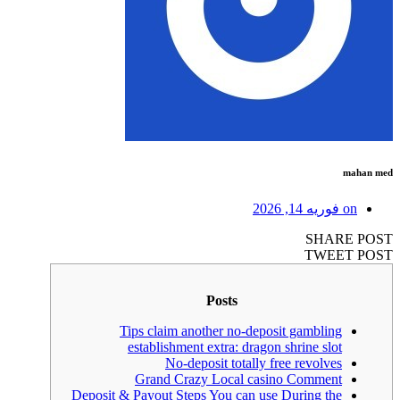
mahan med
on
فوریه 14, 2026
SHARE POST
TWEET POST
Posts
Tips claim another no-deposit gambling
establishment extra: dragon shrine slot
No-deposit totally free revolves
Grand Crazy Local casino Comment
Deposit & Payout Steps You can use During the