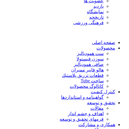
عضویت ها
بازدید
نمایشگاه
تاريخچه
فرهنگی ورزشی
صفحه اصلی
محصولات
ست همودیالیز
سوزن فیستولا
صافی همودیالیز
هالو فایبر ممبران
قطعات تزريق پلاستيك
ساخت Tube
کاتالوگ محصولات
کنترل کیفیت
گواهينامه و استانداردها
تحقيق و توسعه
مقالات
اهداف و چشم انداز
فرمهای تحقیق و توسعه
همکاری و مشارکت