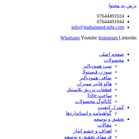
پرش به محتوا
07644491024
07644491044
info@mahanmed-mfg.com
Whatsapp
Youtube
Instagram
Linkedin
صفحه اصلی
محصولات
ست همودیالیز
سوزن فیستولا
صافی همودیالیز
هالو فایبر ممبران
قطعات تزريق پلاستيك
ساخت Tube
کاتالوگ محصولات
کنترل کیفیت
گواهينامه و استانداردها
تحقيق و توسعه
مقالات
اهداف و چشم انداز
فرمهای تحقیق و توسعه