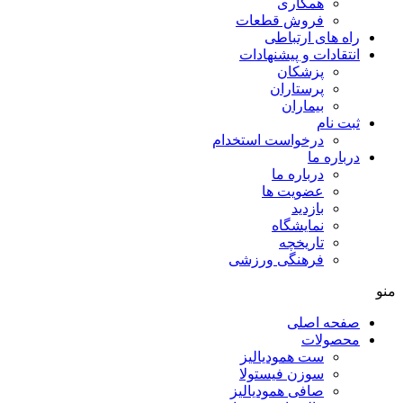
همکاری
فروش قطعات
راه های ارتباطی
انتقادات و پيشنهادات
پزشكان
پرستاران
بيماران
ثبت نام
درخواست استخدام
درباره ما
درباره ما
عضویت ها
بازدید
نمایشگاه
تاريخچه
فرهنگی ورزشی
منو
صفحه اصلی
محصولات
ست همودیالیز
سوزن فیستولا
صافی همودیالیز