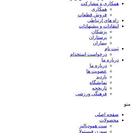
همکاری و مشارکت
همکاری
فروش قطعات
راه های ارتباطی
انتقادات و پيشنهادات
پزشكان
پرستاران
بيماران
ثبت نام
درخواست استخدام
درباره ما
درباره ما
عضویت ها
بازدید
نمایشگاه
تاريخچه
فرهنگی ورزشی
منو
صفحه اصلی
محصولات
ست همودیالیز
سوزن فیستولا