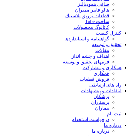
صافی همودیالیز
هالو فایبر ممبران
قطعات تزريق پلاستيك
ساخت Tube
کاتالوگ محصولات
کنترل کیفیت
گواهينامه و استانداردها
تحقيق و توسعه
مقالات
اهداف و چشم انداز
فرمهای تحقیق و توسعه
همکاری و مشارکت
همکاری
فروش قطعات
راه های ارتباطی
انتقادات و پيشنهادات
پزشكان
پرستاران
بيماران
ثبت نام
درخواست استخدام
درباره ما
درباره ما