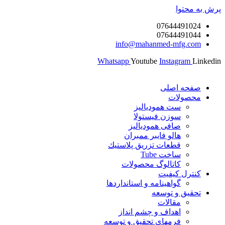
پرش به محتوا
07644491024
07644491044
info@mahanmed-mfg.com
Whatsapp
Youtube
Instagram
Linkedin
صفحه اصلی
محصولات
ست همودیالیز
سوزن فیستولا
صافی همودیالیز
هالو فایبر ممبران
قطعات تزريق پلاستيك
ساخت Tube
کاتالوگ محصولات
کنترل کیفیت
گواهينامه و استانداردها
تحقيق و توسعه
مقالات
اهداف و چشم انداز
فرمهای تحقیق و توسعه