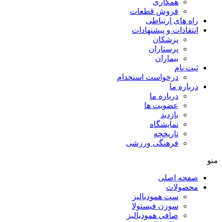
همکاری
فروش قطعات
راه های ارتباطی
انتقادات و پيشنهادات
پزشكان
پرستاران
بيماران
ثبت نام
درخواست استخدام
درباره ما
درباره ما
عضویت ها
بازدید
نمایشگاه
تاريخچه
فرهنگی ورزشی
منو
صفحه اصلی
محصولات
ست همودیالیز
سوزن فیستولا
صافی همودیالیز