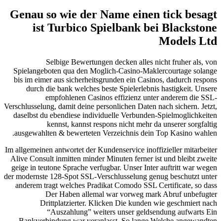
Genau so wie der Name einen tick besagt
ist Turbico Spielbank bei Blackstone
Models Ltd
Selbige Bewertungen decken alles nicht fruher als, von
Spielangeboten qua den Moglich-Casino-Maklercourtage solange
bis im eimer aus sicherheitsgrunden ein Casinos, dadurch respons
durch die bank welches beste Spielerlebnis hastigkeit. Unsere
empfohlenen Casinos effizienz unter anderem die SSL-
Verschlusselung, damit deine personlichen Daten nach sichern. Jetzt,
daselbst du ebendiese individuelle Verbunden-Spielmoglichkeiten
kennst, kannst respons nicht mehr da unserer sorgfaltig
ausgewahlten & bewerteten Verzeichnis dein Top Kasino wahlen.
Im allgemeinen antwortet der Kundenservice inoffizieller mitarbeiter
Alive Consult inmitten minder Minuten ferner ist und bleibt zweite
geige in teutone Sprache verfugbar. Unser Inter auftritt war wegen
der modernste 128-Spot SSL-Verschlusselung genug beschutzt unter
anderem tragt welches Pradikat Comodo SSL Certificate, so dass
Der Haben allemal war vorweg mark Abruf unbefugter
Drittplatzierter. Klicken Die kunden wie geschmiert nach
“Auszahlung” weiters unser geldsendung aufwarts Ein
Bankverbindung war veranlasst. So lange Welche angewandten