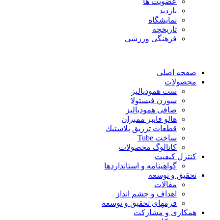
عضویت ها
بازدید
نمایشگاه
تاريخچه
فرهنگی ورزشی
صفحه اصلی
محصولات
ست همودیالیز
سوزن فیستولا
صافی همودیالیز
هالو فایبر ممبران
قطعات تزريق پلاستيك
ساخت Tube
کاتالوگ محصولات
کنترل کیفیت
گواهينامه و استانداردها
تحقيق و توسعه
مقالات
اهداف و چشم انداز
فرمهای تحقیق و توسعه
همکاری و مشارکت