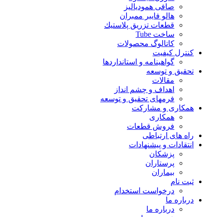
صافی همودیالیز
هالو فایبر ممبران
قطعات تزريق پلاستيك
ساخت Tube
کاتالوگ محصولات
کنترل کیفیت
گواهينامه و استانداردها
تحقيق و توسعه
مقالات
اهداف و چشم انداز
فرمهای تحقیق و توسعه
همکاری و مشارکت
همکاری
فروش قطعات
راه های ارتباطی
انتقادات و پيشنهادات
پزشكان
پرستاران
بيماران
ثبت نام
درخواست استخدام
درباره ما
درباره ما