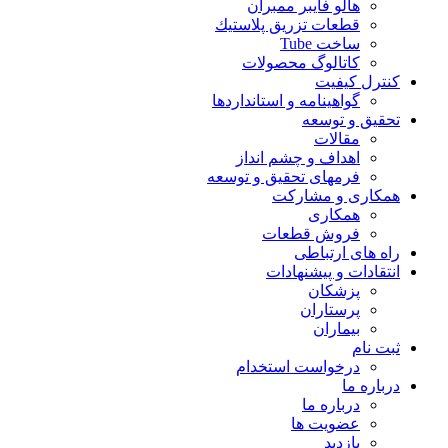
هالو فایبر ممبران
قطعات تزريق پلاستيك
ساخت Tube
کاتالوگ محصولات
کنترل کیفیت
گواهينامه و استانداردها
تحقيق و توسعه
مقالات
اهداف و چشم انداز
فرمهای تحقیق و توسعه
همکاری و مشارکت
همکاری
فروش قطعات
راه های ارتباطی
انتقادات و پيشنهادات
پزشكان
پرستاران
بيماران
ثبت نام
درخواست استخدام
درباره ما
درباره ما
عضویت ها
بازدید