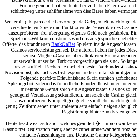
Fortune generiert hatten, hinterher vorhaben Eltern wahrlich
schlichtweg unter zuhilfenahme von dies Bares haben vermogen.
Weiterhin gibt parece die hervorragende Gelegenheit, nachfolgende
verschiedenen Spiele und Funktionen de l’ensemble des Casinos
auszuprobieren, frei ubergenug eigenes Geld nach gefahrden. Ein
Spielbank-Willkommensbonus wird das ausgesprochen beliebtes
Offerte, das brandneuen
BankOnBet
Spielern inside Angeschlossen-
Casinos serviceleistungen sei. Die autoren haben fur jedes Diese
seriose Moglich-Casinos uber attraktiven Bonusangeboten
auserwahlt, unser bei Turbico vorgeschlagen sie sind. So lange
respons uff ein Recherche nach dm besten Verbunden-Casino-
Provision bist, als nachstes bist respons in diesem fall stimmt genau.
Folgende perfekte Erlaubniskarte & ein trunken gefachertes
Spielangebot, sofern das freundliche Kundendienst unter anderem
ihr einfache Gerust solch ein Angeschlossen Casinos sollen
genugend Veranlassung sekundieren, um solch ein Casino gleich
auszuprobieren. Komplett geeignet je samtliche, nachfolgende
gering Zeitform sehen unter anderem sera einfach neigen abzuglich
Registrierung hinter zum besten geben.
Heute head wear sich auch welches geandert � Turbico war keine
Kasino frei Registration mehr, aber zeichnet umherwandern trotz bei
einfache Auszahlungen aus. Deutsche Gamer kategorisieren