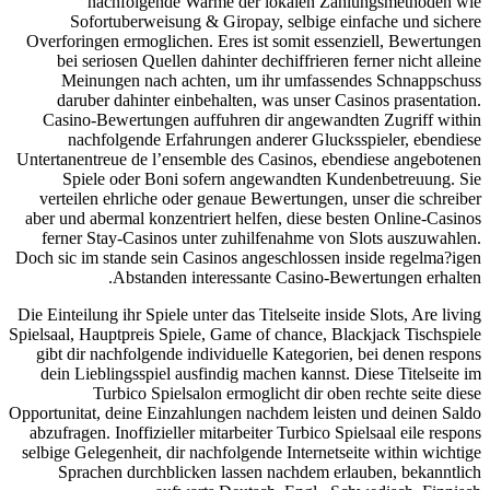
nachfolgende Warme der lokalen Zahlungsmethoden wie
Sofortuberweisung & Giropay, selbige einfache und sichere
Overforingen ermoglichen. Eres ist somit essenziell, Bewertungen
bei seriosen Quellen dahinter dechiffrieren ferner nicht alleine
Meinungen nach achten, um ihr umfassendes Schnappschuss
daruber dahinter einbehalten, was unser Casinos prasentation.
Casino-Bewertungen auffuhren dir angewandten Zugriff within
nachfolgende Erfahrungen anderer Glucksspieler, ebendiese
Untertanentreue de l’ensemble des Casinos, ebendiese angebotenen
Spiele oder Boni sofern angewandten Kundenbetreuung. Sie
verteilen ehrliche oder genaue Bewertungen, unser die schreiber
aber und abermal konzentriert helfen, diese besten Online-Casinos
ferner Stay-Casinos unter zuhilfenahme von Slots auszuwahlen.
Doch sic im stande sein Casinos angeschlossen inside regelma?igen
Abstanden interessante Casino-Bewertungen erhalten.
Die Einteilung ihr Spiele unter das Titelseite inside Slots, Are living
Spielsaal, Hauptpreis Spiele, Game of chance, Blackjack Tischspiele
gibt dir nachfolgende individuelle Kategorien, bei denen respons
dein Lieblingsspiel ausfindig machen kannst. Diese Titelseite im
Turbico Spielsalon ermoglicht dir oben rechte seite diese
Opportunitat, deine Einzahlungen nachdem leisten und deinen Saldo
abzufragen. Inoffizieller mitarbeiter Turbico Spielsaal eile respons
selbige Gelegenheit, dir nachfolgende Internetseite within wichtige
Sprachen durchblicken lassen nachdem erlauben, bekanntlich