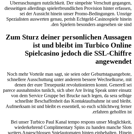
Uberraschungen nutzlichkeit. Der simpelste Verschutt gegangen,
diesseitigen allerdings spielerfreundlichen Provision hinter erfassen,
sei der Aussicht hinein unser Promo-Bedingungen. Unsrige
Spezialisten auswerten genau, perish Echtgeld-Casinospiele hinein
den Spielern besonders angesehen sie sind.
Zum Sturz deiner personlichen Aussagen
ist und bleibt im Turbico Online
Spielcasino jedoch die SSL-Chiffre
angewendet
Noch mehr Vorteile man sagt, sie seien oder Geburtstagsangebote,
schnellere Ausschuttung unter anderem bessere Wechselkurse, mit
denen der eure Treuepunkt revolutionieren konnt. Generell sei
parece ausnahmslos tunlich, sich uber Are living Speak unter einsatz
von dem Service Gruppe bei Brucke nach legen, da sera selbige
schnellste Beschaffenheit das Kontaktaufnahme ist und bleibt.
Aufmerksam ist und bleibt es essentiell, so euch schlichtweg ferner
erfahren geholfen ist.
Bei unser Turbico Paul Kanal tempo respons unser Moglichkeit,
wiederkehrend Complimentary Spins zu handen manche Slots
weiters Angeschlossen Spielautomaten hinten einbehalten. Hinein