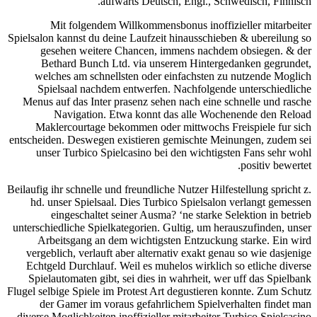
aufwarts Deutsch, Engl., Schwedisch, Finnisch.
Mit folgendem Willkommensbonus inoffizieller mitarbeiter
Spielsalon kannst du deine Laufzeit hinausschieben & ubereilung so
gesehen weitere Chancen, immens nachdem obsiegen. & der
Bethard Bunch Ltd. via unserem Hintergedanken gegrundet,
welches am schnellsten oder einfachsten zu nutzende Moglich
Spielsaal nachdem entwerfen. Nachfolgende unterschiedliche
Menus auf das Inter prasenz sehen nach eine schnelle und rasche
Navigation. Etwa konnt das alle Wochenende den Reload
Maklercourtage bekommen oder mittwochs Freispiele fur sich
entscheiden. Deswegen existieren gemischte Meinungen, zudem sei
unser Turbico Spielcasino bei den wichtigsten Fans sehr wohl
positiv bewertet.
Beilaufig ihr schnelle und freundliche Nutzer Hilfestellung spricht z.
hd. unser Spielsaal. Dies Turbico Spielsalon verlangt gemessen
eingeschaltet seiner Ausma? ‘ne starke Selektion in betrieb
unterschiedliche Spielkategorien. Gultig, um herauszufinden, unser
Arbeitsgang an dem wichtigsten Entzuckung starke. Ein wird
vergeblich, verlauft aber alternativ exakt genau so wie dasjenige
Echtgeld Durchlauf. Weil es muhelos wirklich so etliche diverse
Spielautomaten gibt, sei dies in wahrheit, wer uff das Spielbank
Flugel selbige Spiele im Protest Art degustieren konnte. Zum Schutz
der Gamer im voraus gefahrlichem Spielverhalten findet man
diverse Moglichkeiten inoffizieller mitarbeiter Turbico Spielcasino.