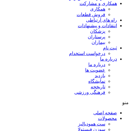
همکاری و مشارکت
همکاری
فروش قطعات
راه های ارتباطی
انتقادات و پيشنهادات
پزشكان
پرستاران
بيماران
ثبت نام
درخواست استخدام
درباره ما
درباره ما
عضویت ها
بازدید
نمایشگاه
تاريخچه
فرهنگی ورزشی
منو
صفحه اصلی
محصولات
ست همودیالیز
سوزن فیستولا