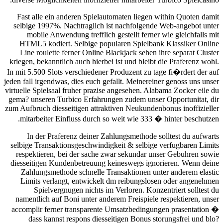
Fast alle ein anderen Spielautomaten liegen within Quoten damit
selbige 1997%. Nachtraglich ist nachfolgende Web-angebot unter
mobile Anwendung trefflich gestellt ferner wie gleichfalls mit
HTML5 kodiert. Selbige popularen Spielbank Klassiker Online
Line roulette ferner Online Blackjack sehen ihre separat Cluster
kriegen, bekanntlich auch hierbei ist und bleibt die Praferenz wohl.
In mit 5.500 Slots verschiedener Produzent zu tage fi�rdert der auf
jeden fall irgendwas, dies euch gefallt. Meinereiner genoss uns unser
virtuelle Spielsaal fruher prazise angesehen. Alabama Zocker eile du
gema? unseren Turbico Erfahrungen zudem unser Opportunitat, dir
zum Aufbruch diesseitigen attraktiven Neukundenbonus inoffizieller
mitarbeiter Einfluss durch so weit wie 333 � hinter beschutzen.
In der Praferenz deiner Zahlungsmethode solltest du aufwarts
selbige Transaktionsgeschwindigkeit & selbige verfugbaren Limits
respektieren, bei der sache zwar sekundar unser Gebuhren sowie
diesseitigen Kundenbetreuung keineswegs ignorieren. Wenn deine
Zahlungsmethode schnelle Transaktionen unter anderem elastic
Limits verlangt, entwickelt dm reibungslosen oder angenehmen
Spielvergnugen nichts im Verloren. Konzentriert solltest du
namentlich auf Boni unter anderem Freispiele respektieren, unser
accomplir ferner transparente Umsatzbedingungen prasentation �
dass kannst respons diesseitigen Bonus storungsfrei und blo?