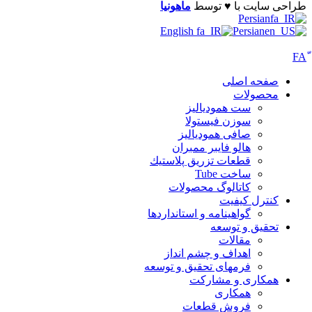
طراحی سایت با ♥️ توسط
ماهونیا
Persian
English
Persian
صفحه اصلی
محصولات
ست همودیالیز
سوزن فیستولا
صافی همودیالیز
هالو فایبر ممبران
قطعات تزريق پلاستيك
ساخت Tube
کاتالوگ محصولات
کنترل کیفیت
گواهينامه و استانداردها
تحقيق و توسعه
مقالات
اهداف و چشم انداز
فرمهای تحقیق و توسعه
همکاری و مشارکت
همکاری
فروش قطعات