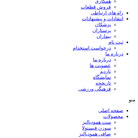
همکاری
فروش قطعات
راه های ارتباطی
انتقادات و پيشنهادات
پزشكان
پرستاران
بيماران
ثبت نام
درخواست استخدام
درباره ما
درباره ما
عضویت ها
بازدید
نمایشگاه
تاريخچه
فرهنگی ورزشی
منو
صفحه اصلی
محصولات
ست همودیالیز
سوزن فیستولا
صافی همودیالیز