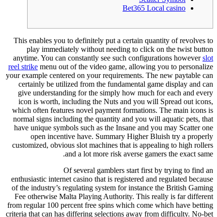
Bet365 Local casino
This enables you to definitely put a certain quantity of revolves to
play immediately without needing to click on the twist button
anytime. You can constantly see such configurations however
slot
reel strike
menu out of the video game, allowing you to personalize
your example centered on your requirements.
The new paytable can
certainly be utilized from the fundamental game display and can
give understanding for the simply how much for each and every
icon is worth, including the Nuts and you will Spread out icons,
which often features novel payment formations. The main icons is
normal signs including the quantity and you will aquatic pets, that
have unique symbols such as the Insane and you may Scatter one
open incentive have. Summary Higher Bluish try a properly
customized, obvious slot machines that is appealing to high rollers
and a lot more risk averse gamers the exact same.
Of several gamblers start first by trying to find an
enthusiastic internet casino that is registered and regulated because
of the industry’s regulating system for instance the British Gaming
Fee otherwise Malta Playing Authority. This really is far different
from regular 100 percent free spins which come which have betting
criteria that can has differing selections away from difficulty. No-bet