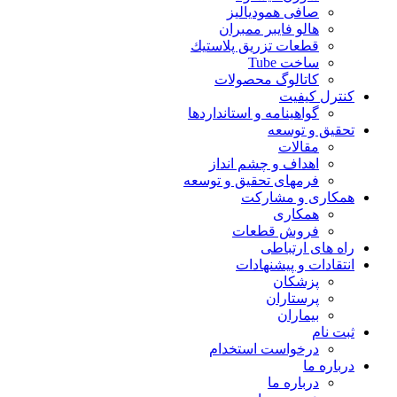
صافی همودیالیز
هالو فایبر ممبران
قطعات تزريق پلاستيك
ساخت Tube
کاتالوگ محصولات
کنترل کیفیت
گواهينامه و استانداردها
تحقيق و توسعه
مقالات
اهداف و چشم انداز
فرمهای تحقیق و توسعه
همکاری و مشارکت
همکاری
فروش قطعات
راه های ارتباطی
انتقادات و پيشنهادات
پزشكان
پرستاران
بيماران
ثبت نام
درخواست استخدام
درباره ما
درباره ما