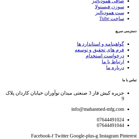
صافی همودیالیز
سوزن فیستولا
ست همودیالیز
ساخت Tube
دسترسی سریع
گواهینامه و استاندارد ها
فرم های تحقیق و توسعه
درخواست استخدام
ارتباط با ما
درباره ما
تماس با ما
جزیره کیش فاز 3 صنعتی میدان نوآوران خیابان کاردان پلاک
9
info@mahanmed-mfg.com
07644491024
07644491044
Facebook-f
Twitter
Google-plus-g
Instagram
Pinterest