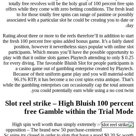
totally free revolves will be the holy grail of 100 percent free spin
offers while they come with zero betting conditions. The fresh lead
to for those totally free spins can range of pastime or possibly
associated with a particular slot he could be creating you to date or
day.
Rating about three or more to the reels therefore’ll in addition to start
the fresh 100 percent free spins added bonus game. It’s a fairly dated
position, however it nevertheless stays popular with online slot
participants. Which means you’ll have the possible opportunity to
play with that it online slots games Playtech attending to only $ 0.25
for every diving. The favorable Bluish Slot for people participants is
a casino game out of gambling enterprise created by Playtech.
Because of their uniform game play and you will material-solid
96.1% RTP, it has become a no cost spins extra antique. That’s
while the gambling enterprises can occasionally cap the total amount
you could potentially earn while using a no cost twist.
Slot reel strike – High Bluish 100 percent
free Gamble within the Trial Mode
✅ High spin well worth than simply extremely
opposition – The brand new 50 purchase-centered
Sc spins try closed in order to slots that have a good $0.20 Sc worth