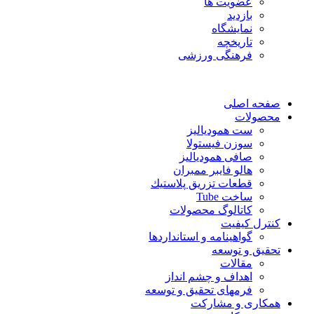
عضویت ها
بازدید
نمایشگاه
تاريخچه
فرهنگی ورزشی
صفحه اصلی
محصولات
ست همودیالیز
سوزن فیستولا
صافی همودیالیز
هالو فایبر ممبران
قطعات تزريق پلاستيك
ساخت Tube
کاتالوگ محصولات
کنترل کیفیت
گواهينامه و استانداردها
تحقيق و توسعه
مقالات
اهداف و چشم انداز
فرمهای تحقیق و توسعه
همکاری و مشارکت