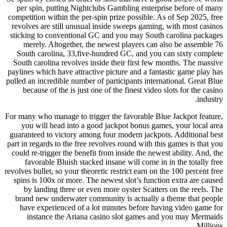
per spin, putting Nightclubs Gambling enterprise before of many
competition within the per-spin prize possible. As of Sep 2025, free
revolves are still unusual inside sweeps gaming, with most casinos
sticking to conventional GC and you may South carolina packages
merely. Altogether, the newest players can also be assemble 76
South carolina, 33,five-hundred GC, and you can sixty complete
South carolina revolves inside their first few months. The massive
paylines which have attractive picture and a fantastic game play has
pulled an incredible number of participants international. Great Blue
because of the is just one of the finest video slots for the casino
industry.
For many who manage to trigger the favorable Blue Jackpot feature,
you will head into a good jackpot bonus games, your local area
guaranteed to victory among four modern jackpots. Additional best
part in regards to the free revolves round with this games is that you
could re-trigger the benefit from inside the newest ability. And, the
favorable Bluish stacked insane will come in in the totally free
revolves bullet, so your theoretic restrict earn on the 100 percent free
spins is 100x or more. The newest slot’s function extra are caused
by landing three or even more oyster Scatters on the reels. The
brand new underwater community is actually a theme that people
have experienced of a lot minutes before having video game for
instance the Ariana casino slot games and you may Mermaids
Millions.