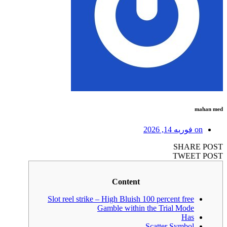
mahan med
on
فوریه 14, 2026
SHARE POST
TWEET POST
Content
Slot reel strike – High Bluish 100 percent free
Gamble within the Trial Mode
Has
Scatter Symbol