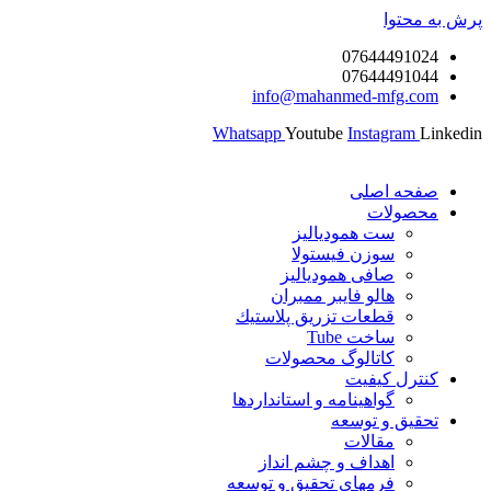
پرش به محتوا
07644491024
07644491044
info@mahanmed-mfg.com
Whatsapp
Youtube
Instagram
Linkedin
صفحه اصلی
محصولات
ست همودیالیز
سوزن فیستولا
صافی همودیالیز
هالو فایبر ممبران
قطعات تزريق پلاستيك
ساخت Tube
کاتالوگ محصولات
کنترل کیفیت
گواهينامه و استانداردها
تحقيق و توسعه
مقالات
اهداف و چشم انداز
فرمهای تحقیق و توسعه