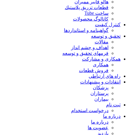
هالو فایبر ممبران
قطعات تزريق پلاستيك
ساخت Tube
کاتالوگ محصولات
کنترل کیفیت
گواهينامه و استانداردها
تحقيق و توسعه
مقالات
اهداف و چشم انداز
فرمهای تحقیق و توسعه
همکاری و مشارکت
همکاری
فروش قطعات
راه های ارتباطی
انتقادات و پيشنهادات
پزشكان
پرستاران
بيماران
ثبت نام
درخواست استخدام
درباره ما
درباره ما
عضویت ها
بازدید