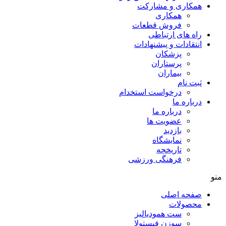
همکاری و مشارکت
همکاری
فروش قطعات
راه های ارتباطی
انتقادات و پيشنهادات
پزشكان
پرستاران
بيماران
ثبت نام
درخواست استخدام
درباره ما
درباره ما
عضویت ها
بازدید
نمایشگاه
تاريخچه
فرهنگی ورزشی
منو
صفحه اصلی
محصولات
ست همودیالیز
سوزن فیستولا