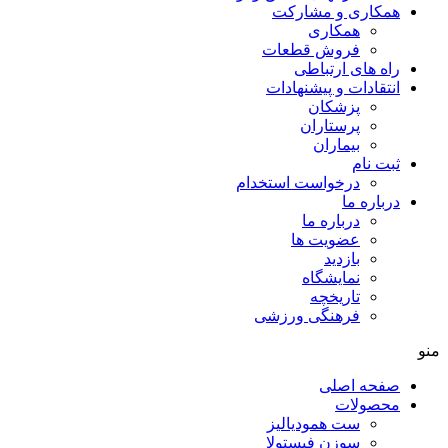
همکاری و مشارکت
همکاری
فروش قطعات
راه های ارتباطی
انتقادات و پيشنهادات
پزشكان
پرستاران
بيماران
ثبت نام
درخواست استخدام
درباره ما
درباره ما
عضویت ها
بازدید
نمایشگاه
تاريخچه
فرهنگی ورزشی
منو
صفحه اصلی
محصولات
ست همودیالیز
سوزن فیستولا