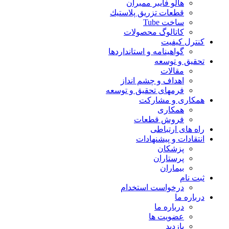
هالو فایبر ممبران
قطعات تزريق پلاستيك
ساخت Tube
کاتالوگ محصولات
کنترل کیفیت
گواهينامه و استانداردها
تحقيق و توسعه
مقالات
اهداف و چشم انداز
فرمهای تحقیق و توسعه
همکاری و مشارکت
همکاری
فروش قطعات
راه های ارتباطی
انتقادات و پيشنهادات
پزشكان
پرستاران
بيماران
ثبت نام
درخواست استخدام
درباره ما
درباره ما
عضویت ها
بازدید