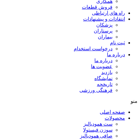
همکاری
فروش قطعات
راه های ارتباطی
انتقادات و پيشنهادات
پزشكان
پرستاران
بيماران
ثبت نام
درخواست استخدام
درباره ما
درباره ما
عضویت ها
بازدید
نمایشگاه
تاريخچه
فرهنگی ورزشی
منو
صفحه اصلی
محصولات
ست همودیالیز
سوزن فیستولا
صافی همودیالیز