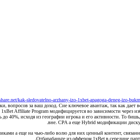
share.net/kak-sledovatelno-arzhany-izo-1xbet-apagoga-deneg-izo-bukme
ки, вопросов за ваш доход.
Сие ключевое авантаж, так как дает
Bet Affiliate Program модифицируется во зависимости через из
 до 40%, исходя из географии игрока и его активности. То бишь
вне. CPA а еще Hybrid модификации диск
ками а еще на чью-либо волю для них ценный контент, связанны
Отбарабаньте из оффером 1xBet в середине партн