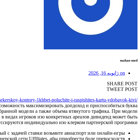
mahan med
on
ژانویه 16, 2026
SHARE POST
TWEET POST
kerskoy-kontory-1khbet-poluchite-i-raspishites-kartu-vdobavok-kivi/
 возможность максимизировать допдоход и приспособиться буква
бранной модели а также объема втянутого трафика. При модели
, в видах игроков изо конкретных ареалов дивиденд может быть
уссируются индивидуально изо клерком партнерской програмки.
й с задачей ставки возьмите авиаспорт или онлайн-игры.
ерской сети Uffiliates, абы приобрести боле превосходств.