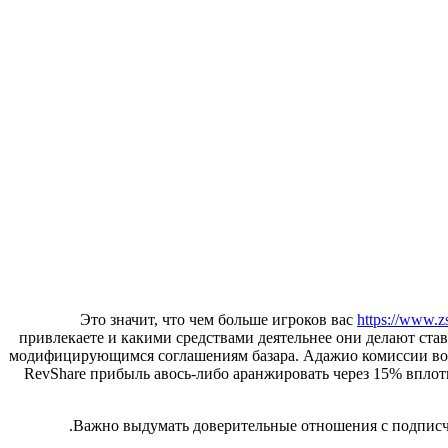
Это значит, что чем больше игроков вас
https://www.z
привлекаете и какими средствами деятельнее они делают став
модифицирующимся соглашениям базара. Адажио комиссии во 1x
RevShare прибыль авось-либо аранжировать через 15% вплоть
Важно выдумать доверительные отношения с подписчи