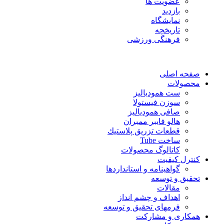
عضویت ها
بازدید
نمایشگاه
تاريخچه
فرهنگی ورزشی
صفحه اصلی
محصولات
ست همودیالیز
سوزن فیستولا
صافی همودیالیز
هالو فایبر ممبران
قطعات تزريق پلاستيك
ساخت Tube
کاتالوگ محصولات
کنترل کیفیت
گواهينامه و استانداردها
تحقيق و توسعه
مقالات
اهداف و چشم انداز
فرمهای تحقیق و توسعه
همکاری و مشارکت