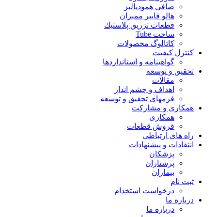
صافی همودیالیز
هالو فایبر ممبران
قطعات تزريق پلاستيك
ساخت Tube
کاتالوگ محصولات
کنترل کیفیت
گواهينامه و استانداردها
تحقيق و توسعه
مقالات
اهداف و چشم انداز
فرمهای تحقیق و توسعه
همکاری و مشارکت
همکاری
فروش قطعات
راه های ارتباطی
انتقادات و پيشنهادات
پزشكان
پرستاران
بيماران
ثبت نام
درخواست استخدام
درباره ما
درباره ما