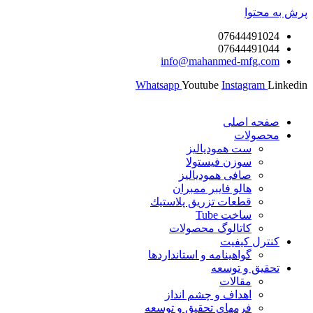
پرش به محتوا
07644491024
07644491044
info@mahanmed-mfg.com
Whatsapp
Youtube
Instagram
Linkedin
صفحه اصلی
محصولات
ست همودیالیز
سوزن فیستولا
صافی همودیالیز
هالو فایبر ممبران
قطعات تزريق پلاستيك
ساخت Tube
کاتالوگ محصولات
کنترل کیفیت
گواهينامه و استانداردها
تحقيق و توسعه
مقالات
اهداف و چشم انداز
فرمهای تحقیق و توسعه