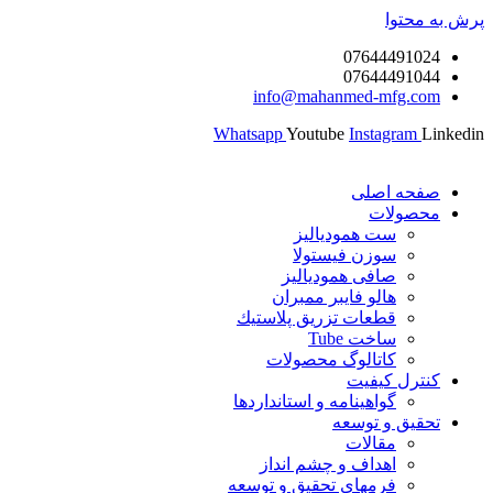
پرش به محتوا
07644491024
07644491044
info@mahanmed-mfg.com
Whatsapp
Youtube
Instagram
Linkedin
صفحه اصلی
محصولات
ست همودیالیز
سوزن فیستولا
صافی همودیالیز
هالو فایبر ممبران
قطعات تزريق پلاستيك
ساخت Tube
کاتالوگ محصولات
کنترل کیفیت
گواهينامه و استانداردها
تحقيق و توسعه
مقالات
اهداف و چشم انداز
فرمهای تحقیق و توسعه