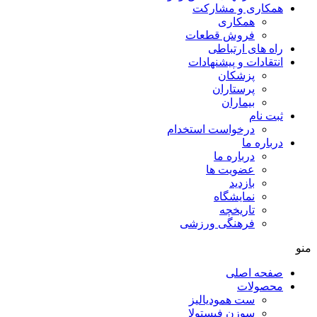
همکاری و مشارکت
همکاری
فروش قطعات
راه های ارتباطی
انتقادات و پيشنهادات
پزشكان
پرستاران
بيماران
ثبت نام
درخواست استخدام
درباره ما
درباره ما
عضویت ها
بازدید
نمایشگاه
تاريخچه
فرهنگی ورزشی
منو
صفحه اصلی
محصولات
ست همودیالیز
سوزن فیستولا