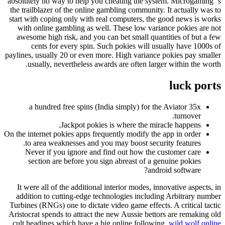
absolutely no way to help you cheating the system. Microgaming ‘s
the trailblazer of the online gambling community. It actually was to
start with coping only with real computers, the good news is works
with online gambling as well. These low variance pokies are not
awesome high risk, and you can bet small quantities of but a few
cents for every spin. Such pokies will usually have 1000s of
paylines, usually 20 or even more. High variance pokies pay smaller
usually, nevertheless awards are often larger within the worth.
luck ports
a hundred free spins (India simply) for the Aviator 35x
turnover.
Jackpot pokies is where the miracle happens.
On the internet pokies apps frequently modify the app in order
to area weaknesses and you may boost security features.
Never if you ignore and find out how the customer care
section are before you sign abreast of a genuine pokies
android software?
It were all of the additional interior modes, innovative aspects, in
addition to cutting-edge technologies including Arbitrary number
Turbines (RNGs) one to dictate video game effects. A critical tactic
Aristocrat spends to attract the new Aussie bettors are remaking old
cult headings which have a big online following.
wild wolf online