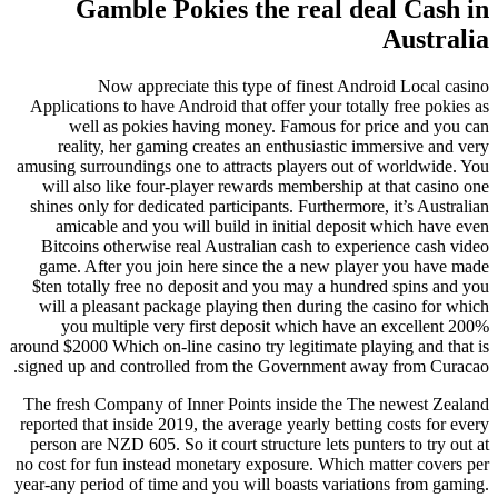
Gamble Pokies the real deal Cash in
Australia
Now appreciate this type of finest Android Local casino
Applications to have Android that offer your totally free pokies as
well as pokies having money. Famous for price and you can
reality, her gaming creates an enthusiastic immersive and very
amusing surroundings one to attracts players out of worldwide. You
will also like four-player rewards membership at that casino one
shines only for dedicated participants. Furthermore, it’s Australian
amicable and you will build in initial deposit which have even
Bitcoins otherwise real Australian cash to experience cash video
game. After you join here since the a new player you have made
$ten totally free no deposit and you may a hundred spins and you
will a pleasant package playing then during the casino for which
you multiple very first deposit which have an excellent 200%
around $2000 Which on-line casino try legitimate playing and that is
signed up and controlled from the Government away from Curacao.
The fresh Company of Inner Points inside the The newest Zealand
reported that inside 2019, the average yearly betting costs for every
person are NZD 605. So it court structure lets punters to try out at
no cost for fun instead monetary exposure. Which matter covers per
year-any period of time and you will boasts variations from gaming.