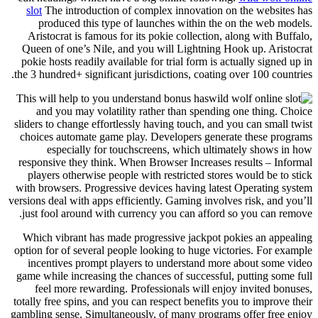
slot
The introduction of complex innovation on the websites has
produced this type of launches within the on the web models.
Aristocrat is famous for its pokie collection, along with Buffalo,
Queen of one’s Nile, and you will Lightning Hook up. Aristocrat
pokie hosts readily available for trial form is actually signed up in
the 3 hundred+ significant jurisdictions, coating over 100 countries.
This will help to you understand bonus has
and you may volatility rather than spending one thing. Choice
sliders to change effortlessly having touch, and you can small twist
choices automate game play. Developers generate these programs
especially for touchscreens, which ultimately shows in how
responsive they think. When Browser Increases results – Informal
players otherwise people with restricted stores would be to stick
with browsers. Progressive devices having latest Operating system
versions deal with apps efficiently. Gaming involves risk, and you’ll
just fool around with currency you can afford so you can remove.
Which vibrant has made progressive jackpot pokies an appealing
option for of several people looking to huge victories. For example
incentives prompt players to understand more about some video
game while increasing the chances of successful, putting some full
feel more rewarding. Professionals will enjoy invited bonuses,
totally free spins, and you can respect benefits you to improve their
gambling sense. Simultaneously, of many programs offer free enjoy