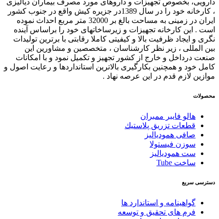
دارویی، بخصوص تجهیزات و داروهای مورد مصرف بیماران دیالیزی
، کارخانه خود را در سال 1389در جزیره کیش واقع در جنوب کشور
ایران در زمینی به مساحت بالغ بر 32000 متر مربع احداث نموده
است . این کارخانه تجهیزات و زیرساخاتهای خود را براساس آینده
نگری و ایجاد ظرفیت بالا و کیفیتی کاملا رقابتی با برترین تولیدات
بین المللی ، زیر نظر کارشناسان ، متخصصین و مشاورین این
صنعت درداخل و خارج از کشور تجهیز و تکمیل نمود و با امکانات
کامل خود و همچنین بکارگیری بالاترین استانداردها و رعایت اصول و
موازین لازم قدم در این عرصه نهاد .
محصولات
هالو فایبر ممبران
قطعات تزريق پلاستيك
صافی همودیالیز
سوزن فیستولا
ست همودیالیز
ساخت Tube
دسترسی سریع
گواهینامه و استاندارد ها
فرم های تحقیق و توسعه