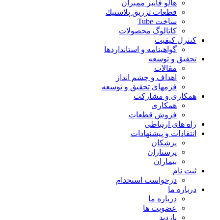
هالو فایبر ممبران
قطعات تزريق پلاستيك
ساخت Tube
کاتالوگ محصولات
کنترل کیفیت
گواهينامه و استانداردها
تحقيق و توسعه
مقالات
اهداف و چشم انداز
فرمهای تحقیق و توسعه
همکاری و مشارکت
همکاری
فروش قطعات
راه های ارتباطی
انتقادات و پيشنهادات
پزشكان
پرستاران
بيماران
ثبت نام
درخواست استخدام
درباره ما
درباره ما
عضویت ها
بازدید