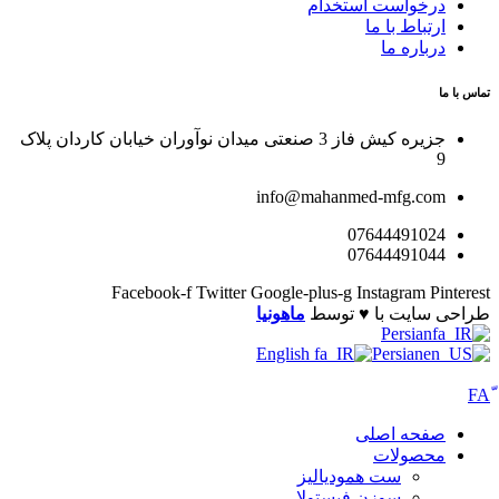
درخواست استخدام
ارتباط با ما
درباره ما
تماس با ما
جزیره کیش فاز 3 صنعتی میدان نوآوران خیابان کاردان پلاک
9
info@mahanmed-mfg.com
07644491024
07644491044
Facebook-f
Twitter
Google-plus-g
Instagram
Pinterest
طراحی سایت با ♥️ توسط
ماهونیا
Persian
English
Persian
صفحه اصلی
محصولات
ست همودیالیز
سوزن فیستولا