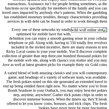
transactions. Assistance isn’t for people betting sometimes, as the
functions occur specifically for members of the family and you can
loved ones impacted by anybody else’s patterns. When the gambling
has established monetary troubles, therapy characteristics providing
services in with debt can be found in order to work through them.
Every one of these networks try totally
optimised for mobile have fun with,
definition you can enjoy a smooth gaming sense in your cellular
telephone or pill. Along with, having to 550 totally free revolves
included in the invited incentive, there are many reasons to test
Ricky Local casino to your your mobile. You’ll discover complete
collection of greater than step three,one hundred thousand pokies for
the mobile web site, along with classics you realize and you may
love as well as latest greatest picks for example thirty six Gold coins.
A varied blend of both amazing classics and you will contemporary
game, and headings of a variety of software team, was available.
The fresh pokies noted on this site generated an extended travel to
end up being entitled finest right now. No matter where you’re from
Bondi Seashore to your Outback, you may enjoy best-tier pokies
step, anytime, anywhere! Gather trick potato chips in order to
discover immense bonuses. When the timers up, they’ll break
offered to let you know coins, bonuses, and trick chips. The fresh
pokies have never been far more fascinating!