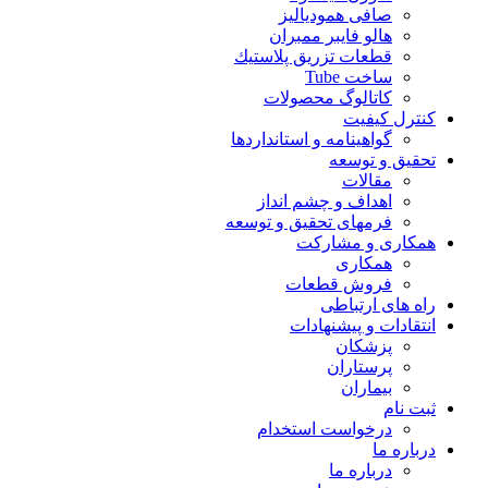
صافی همودیالیز
هالو فایبر ممبران
قطعات تزريق پلاستيك
ساخت Tube
کاتالوگ محصولات
کنترل کیفیت
گواهينامه و استانداردها
تحقيق و توسعه
مقالات
اهداف و چشم انداز
فرمهای تحقیق و توسعه
همکاری و مشارکت
همکاری
فروش قطعات
راه های ارتباطی
انتقادات و پيشنهادات
پزشكان
پرستاران
بيماران
ثبت نام
درخواست استخدام
درباره ما
درباره ما