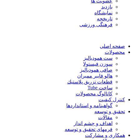
عضویت ها
بازدید
نمایشگاه
تاريخچه
فرهنگی ورزشی
صفحه اصلی
محصولات
ست همودیالیز
سوزن فیستولا
صافی همودیالیز
هالو فایبر ممبران
قطعات تزريق پلاستيك
ساخت Tube
کاتالوگ محصولات
کنترل کیفیت
گواهينامه و استانداردها
تحقيق و توسعه
مقالات
اهداف و چشم انداز
فرمهای تحقیق و توسعه
همکاری و مشارکت