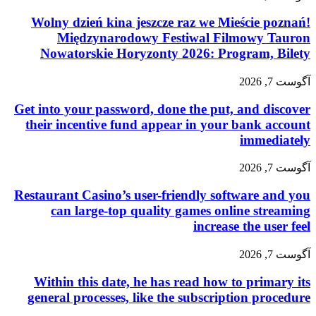
Wolny dzień kina jeszcze raz we Mieście poznań!
Międzynarodowy Festiwal Filmowy Tauron
Nowatorskie Horyzonty 2026: Program, Bilety
آگوست 7, 2026
Get into your password, done the put, and discover
their incentive fund appear in your bank account
immediately
آگوست 7, 2026
Restaurant Casino’s user-friendly software and you
can large-top quality games online streaming
increase the user feel
آگوست 7, 2026
Within this date, he has read how to primary its
general processes, like the subscription procedure