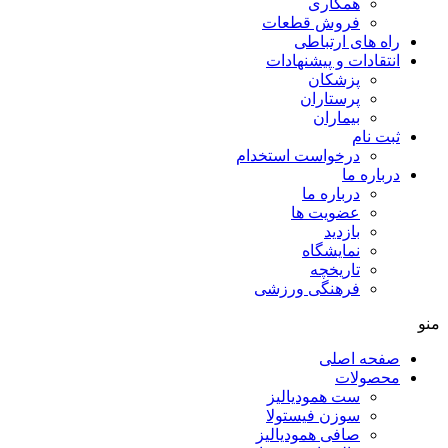
همکاری
فروش قطعات
راه های ارتباطی
انتقادات و پيشنهادات
پزشكان
پرستاران
بيماران
ثبت نام
درخواست استخدام
درباره ما
درباره ما
عضویت ها
بازدید
نمایشگاه
تاريخچه
فرهنگی ورزشی
منو
صفحه اصلی
محصولات
ست همودیالیز
سوزن فیستولا
صافی همودیالیز