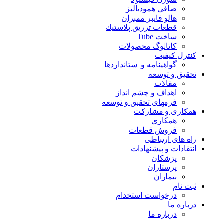
صافی همودیالیز
هالو فایبر ممبران
قطعات تزريق پلاستيك
ساخت Tube
کاتالوگ محصولات
کنترل کیفیت
گواهينامه و استانداردها
تحقيق و توسعه
مقالات
اهداف و چشم انداز
فرمهای تحقیق و توسعه
همکاری و مشارکت
همکاری
فروش قطعات
راه های ارتباطی
انتقادات و پيشنهادات
پزشكان
پرستاران
بيماران
ثبت نام
درخواست استخدام
درباره ما
درباره ما