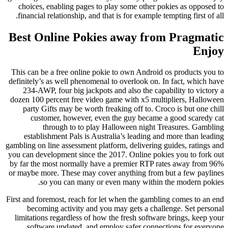
choices, enabling pages to play some other pokies as opposed to
financial relationship, and that is for example tempting first of all.
Best Online Pokies away from Pragmatic
Enjoy
This can be a free online pokie to own Android os products you to
definitely’s as well phenomenal to overlook on. In fact, which have
234-AWP, four big jackpots and also the capability to victory a
dozen 100 percent free video game with x5 multipliers, Halloween
party Gifts may be worth freaking off to. Croco is but one chill
customer, however, even the guy became a good scaredy cat
through to to play Halloween night Treasures. Gambling
establishment Pals is Australia’s leading and more than leading
gambling on line assessment platform, delivering guides, ratings and
you can development since the 2017. Online pokies you to fork out
by far the most normally have a premier RTP rates away from 96%
or maybe more. These may cover anything from but a few paylines
so you can many or even many within the modern pokies.
First and foremost, reach for let when the gambling comes to an end
becoming activity and you may gets a challenge. Set personal
limitations regardless of how the fresh software brings, keep your
software updated, and employ safer connections for everyone