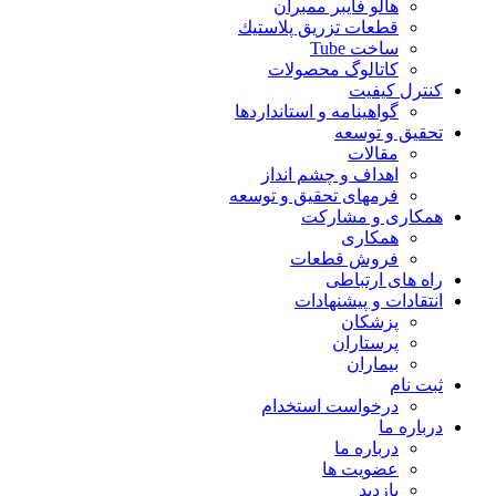
هالو فایبر ممبران
قطعات تزريق پلاستيك
ساخت Tube
کاتالوگ محصولات
کنترل کیفیت
گواهينامه و استانداردها
تحقيق و توسعه
مقالات
اهداف و چشم انداز
فرمهای تحقیق و توسعه
همکاری و مشارکت
همکاری
فروش قطعات
راه های ارتباطی
انتقادات و پيشنهادات
پزشكان
پرستاران
بيماران
ثبت نام
درخواست استخدام
درباره ما
درباره ما
عضویت ها
بازدید