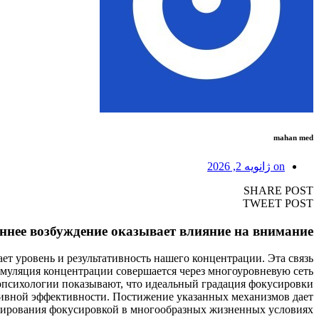
mahan med
on
ژانویه 2, 2026
SHARE POST
TWEET POST
ннее возбуждение оказывает влияние на внимание
т уровень и результативность нашего концентрации. Эта связь
тимуляция концентрации совершается через многоуровневую сеть
ропсихологии показывают, что идеальный градация фокусировки
тивной эффективности. Постижение указанных механизмов дает
лирования фокусировкой в многообразных жизненных условиях.