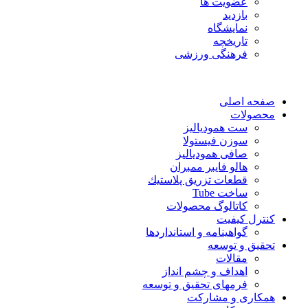
عضویت ها
بازدید
نمایشگاه
تاريخچه
فرهنگی ورزشی
صفحه اصلی
محصولات
ست همودیالیز
سوزن فیستولا
صافی همودیالیز
هالو فایبر ممبران
قطعات تزريق پلاستيك
ساخت Tube
کاتالوگ محصولات
کنترل کیفیت
گواهينامه و استانداردها
تحقيق و توسعه
مقالات
اهداف و چشم انداز
فرمهای تحقیق و توسعه
همکاری و مشارکت