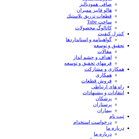
صافی همودیالیز
هالو فایبر ممبران
قطعات تزريق پلاستيك
ساخت Tube
کاتالوگ محصولات
کنترل کیفیت
گواهينامه و استانداردها
تحقيق و توسعه
مقالات
اهداف و چشم انداز
فرمهای تحقیق و توسعه
همکاری و مشارکت
همکاری
فروش قطعات
راه های ارتباطی
انتقادات و پيشنهادات
پزشكان
پرستاران
بيماران
ثبت نام
درخواست استخدام
درباره ما
درباره ما