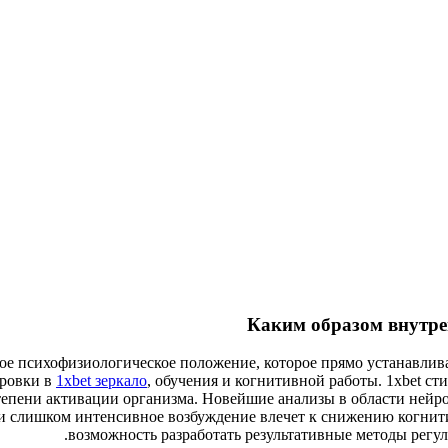
Каким образом внутре
е психофизиологическое положение, которое прямо устанавливае
ировки в
1xbet зеркало
, обучения и когнитивной работы. 1xbet с
степени активации организма. Новейшие анализы в области ней
ли слишком интенсивное возбуждение влечет к снижению когни
возможность разработать результативные методы регу