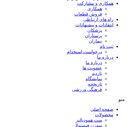
همکاری و مشارکت
همکاری
فروش قطعات
راه های ارتباطی
انتقادات و پيشنهادات
پزشكان
پرستاران
بيماران
ثبت نام
درخواست استخدام
درباره ما
درباره ما
عضویت ها
بازدید
نمایشگاه
تاريخچه
فرهنگی ورزشی
منو
صفحه اصلی
محصولات
ست همودیالیز
سوزن فیستولا