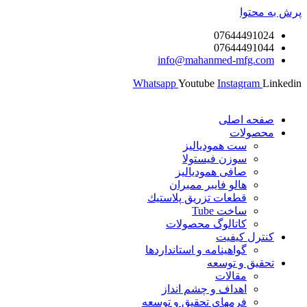
پرش به محتوا
07644491024
07644491044
info@mahanmed-mfg.com
Whatsapp
Youtube
Instagram
Linkedin
صفحه اصلی
محصولات
ست همودیالیز
سوزن فیستولا
صافی همودیالیز
هالو فایبر ممبران
قطعات تزريق پلاستيك
ساخت Tube
کاتالوگ محصولات
کنترل کیفیت
گواهينامه و استانداردها
تحقيق و توسعه
مقالات
اهداف و چشم انداز
فرمهای تحقیق و توسعه