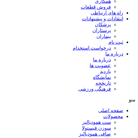
همکاری
فروش قطعات
راه های ارتباطی
انتقادات و پيشنهادات
پزشكان
پرستاران
بيماران
ثبت نام
درخواست استخدام
درباره ما
درباره ما
عضویت ها
بازدید
نمایشگاه
تاريخچه
فرهنگی ورزشی
منو
صفحه اصلی
محصولات
ست همودیالیز
سوزن فیستولا
صافی همودیالیز