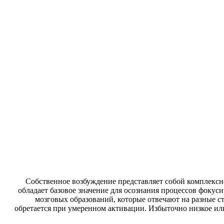
Собственное возбуждение представляет собой комплексно
обладает базовое значение для осознания процессов фокус
мозговых образований, которые отвечают на разные 
обретается при умеренном активации. Избыточно низкое и