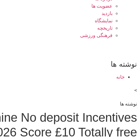
عضویت ها
بازدید
نمایشگاه
تاريخچه
فرهنگی ورزشی
نوشته ها
خانه
>
نوشته ها
hine No deposit Incentives
026 Score £10 Totally free