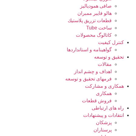
صافی همودیالیز
هالو فایبر ممبران
قطعات تزريق پلاستيك
ساخت Tube
کاتالوگ محصولات
کنترل کیفیت
گواهينامه و استانداردها
تحقيق و توسعه
مقالات
اهداف و چشم انداز
فرمهای تحقیق و توسعه
همکاری و مشارکت
همکاری
فروش قطعات
راه های ارتباطی
انتقادات و پيشنهادات
پزشكان
پرستاران