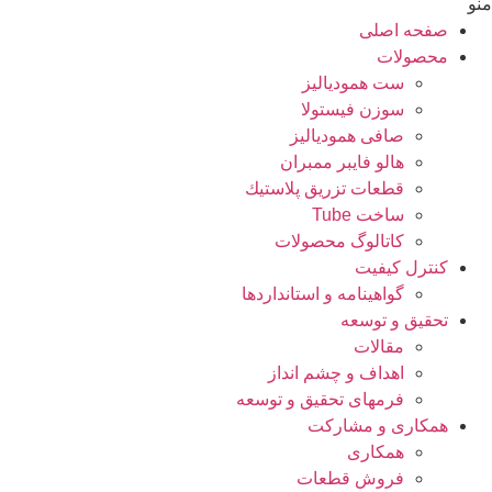
منو
صفحه اصلی
محصولات
ست همودیالیز
سوزن فیستولا
صافی همودیالیز
هالو فایبر ممبران
قطعات تزريق پلاستيك
ساخت Tube
کاتالوگ محصولات
کنترل کیفیت
گواهينامه و استانداردها
تحقيق و توسعه
مقالات
اهداف و چشم انداز
فرمهای تحقیق و توسعه
همکاری و مشارکت
همکاری
فروش قطعات