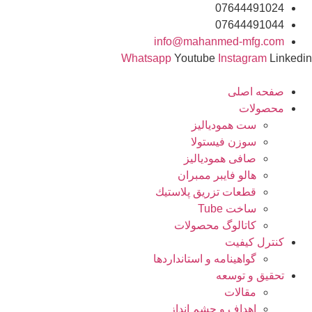
رش
07644491024
ه
07644491044
حتوا
info@mahanmed-mfg.com
Whatsapp
Youtube
Instagram
Linkedin
صفحه اصلی
محصولات
ست همودیالیز
سوزن فیستولا
صافی همودیالیز
هالو فایبر ممبران
قطعات تزريق پلاستيك
ساخت Tube
کاتالوگ محصولات
کنترل کیفیت
گواهينامه و استانداردها
تحقيق و توسعه
مقالات
اهداف و چشم انداز