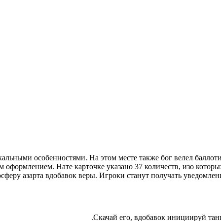
кальными особенностями. На этом месте также бог велел баллот
м оформлением. Нате карточке указано 37 количеств, изо кот
сферу азарта вдобавок веры.
Игроки станут получать уведомлени
Скачай его, вдобавок инициируй танц