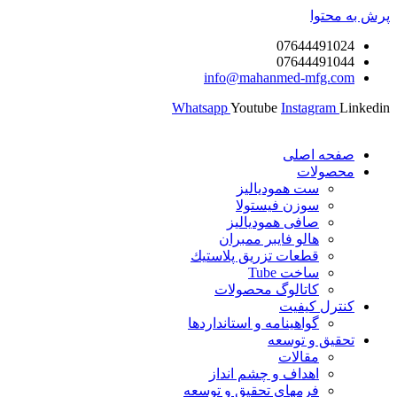
پرش به محتوا
07644491024
07644491044
info@mahanmed-mfg.com
Whatsapp
Youtube
Instagram
Linkedin
صفحه اصلی
محصولات
ست همودیالیز
سوزن فیستولا
صافی همودیالیز
هالو فایبر ممبران
قطعات تزريق پلاستيك
ساخت Tube
کاتالوگ محصولات
کنترل کیفیت
گواهينامه و استانداردها
تحقيق و توسعه
مقالات
اهداف و چشم انداز
فرمهای تحقیق و توسعه