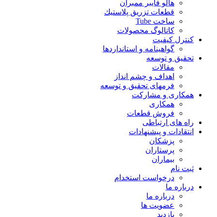
هالو فایبر ممبران
قطعات تزريق پلاستيك
ساخت Tube
کاتالوگ محصولات
کنترل کیفیت
گواهينامه و استانداردها
تحقيق و توسعه
مقالات
اهداف و چشم انداز
فرمهای تحقیق و توسعه
همکاری و مشارکت
همکاری
فروش قطعات
راه های ارتباطی
انتقادات و پيشنهادات
پزشكان
پرستاران
بيماران
ثبت نام
درخواست استخدام
درباره ما
درباره ما
عضویت ها
بازدید