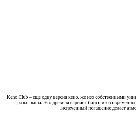
Keno Club – еще одну версия кено, же изо собственными уни
розыгрыша. Это древная вариант бинго изо современны
испеченный погашение делает атмо