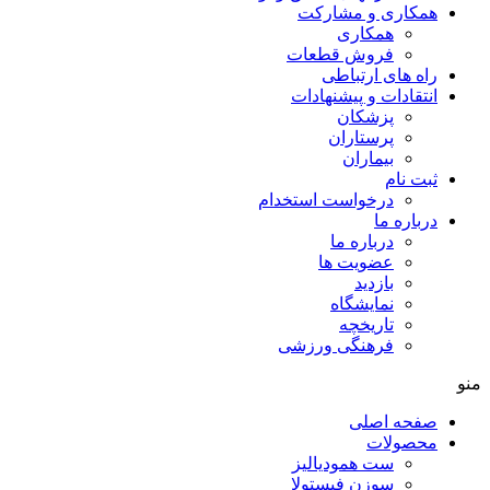
همکاری و مشارکت
همکاری
فروش قطعات
راه های ارتباطی
انتقادات و پيشنهادات
پزشكان
پرستاران
بيماران
ثبت نام
درخواست استخدام
درباره ما
درباره ما
عضویت ها
بازدید
نمایشگاه
تاريخچه
فرهنگی ورزشی
منو
صفحه اصلی
محصولات
ست همودیالیز
سوزن فیستولا