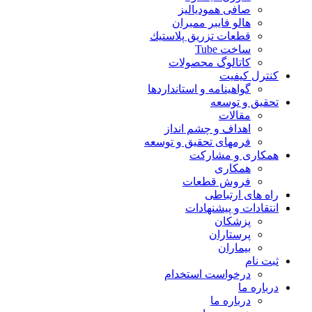
صافی همودیالیز
هالو فایبر ممبران
قطعات تزريق پلاستيك
ساخت Tube
کاتالوگ محصولات
کنترل کیفیت
گواهينامه و استانداردها
تحقيق و توسعه
مقالات
اهداف و چشم انداز
فرمهای تحقیق و توسعه
همکاری و مشارکت
همکاری
فروش قطعات
راه های ارتباطی
انتقادات و پيشنهادات
پزشكان
پرستاران
بيماران
ثبت نام
درخواست استخدام
درباره ما
درباره ما