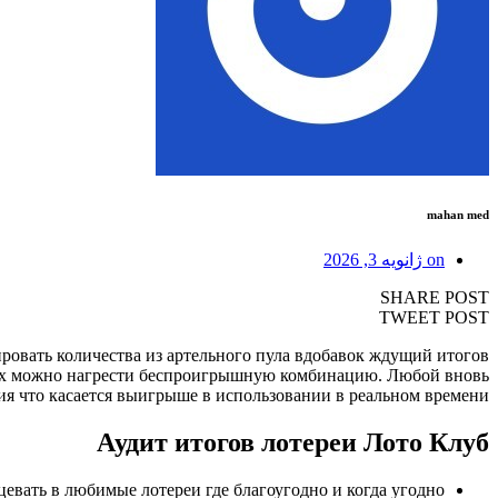
mahan med
on
ژانویه 3, 2026
SHARE POST
TWEET POST
ировать количества из артельного пула вдобавок ждущий итогов
орых можно нагрести беспроигрышную комбинацию. Любой вновь
я что касается выигрыше в использовании в реальном времени.
Аудит итогов лотереи Лото Клуб
евать в любимые лотереи где благоугодно и когда угодно.