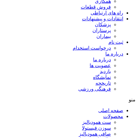
همکاری
فروش قطعات
راه های ارتباطی
انتقادات و پيشنهادات
پزشكان
پرستاران
بيماران
ثبت نام
درخواست استخدام
درباره ما
درباره ما
عضویت ها
بازدید
نمایشگاه
تاريخچه
فرهنگی ورزشی
منو
صفحه اصلی
محصولات
ست همودیالیز
سوزن فیستولا
صافی همودیالیز