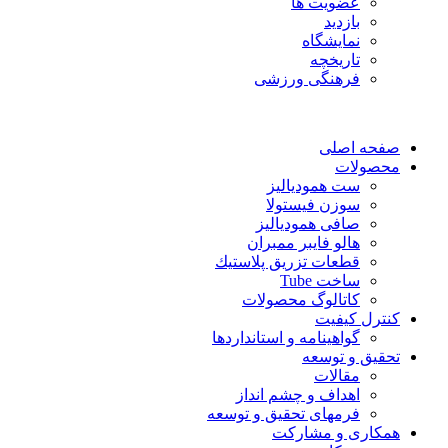
عضویت ها
بازدید
نمایشگاه
تاريخچه
فرهنگی ورزشی
صفحه اصلی
محصولات
ست همودیالیز
سوزن فیستولا
صافی همودیالیز
هالو فایبر ممبران
قطعات تزريق پلاستيك
ساخت Tube
کاتالوگ محصولات
کنترل کیفیت
گواهينامه و استانداردها
تحقيق و توسعه
مقالات
اهداف و چشم انداز
فرمهای تحقیق و توسعه
همکاری و مشارکت