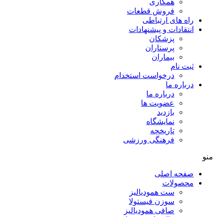
همکاری
فروش قطعات
راه های ارتباطی
انتقادات و پيشنهادات
پزشكان
پرستاران
بيماران
ثبت نام
درخواست استخدام
درباره ما
درباره ما
عضویت ها
بازدید
نمایشگاه
تاريخچه
فرهنگی ورزشی
منو
صفحه اصلی
محصولات
ست همودیالیز
سوزن فیستولا
صافی همودیالیز