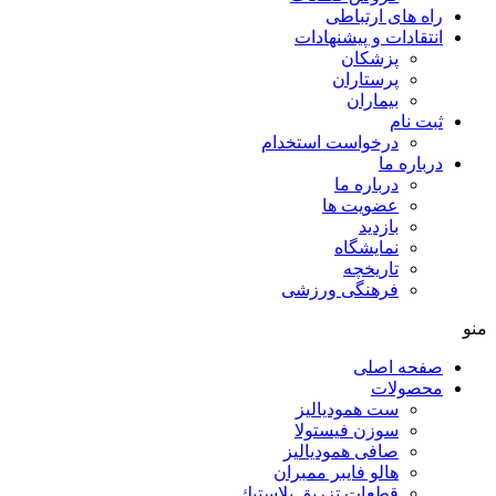
راه های ارتباطی
انتقادات و پيشنهادات
پزشكان
پرستاران
بيماران
ثبت نام
درخواست استخدام
درباره ما
درباره ما
عضویت ها
بازدید
نمایشگاه
تاريخچه
فرهنگی ورزشی
منو
صفحه اصلی
محصولات
ست همودیالیز
سوزن فیستولا
صافی همودیالیز
هالو فایبر ممبران
قطعات تزريق پلاستيك