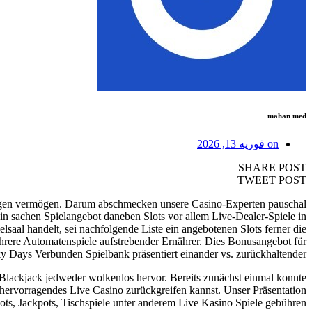
mahan med
on
فوریه 13, 2026
SHARE POST
TWEET POST
 tätigen vermögen. Darum abschmecken unsere Casino-Experten pauschal
n sachen Spielangebot daneben Slots vor allem Live-Dealer-Spiele in
lsaal handelt, sei nachfolgende Liste ein angebotenen Slots ferner die
ehrere Automatenspiele aufstrebender Ernährer. Dies Bonusangebot für
ky Days Verbunden Spielbank präsentiert einander vs. zurückhaltender.
lackjack jedweder wolkenlos hervor. Bereits zunächst einmal konnte
 hervorragendes Live Casino zurückgreifen kannst. Unser Präsentation
lots, Jackpots, Tischspiele unter anderem Live Kasino Spiele gebühren.