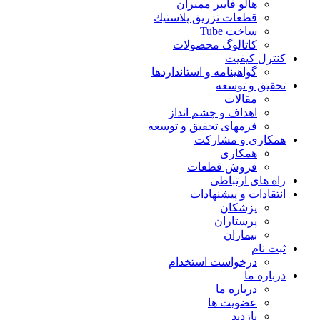
هالو فایبر ممبران
قطعات تزريق پلاستيك
ساخت Tube
کاتالوگ محصولات
کنترل کیفیت
گواهينامه و استانداردها
تحقيق و توسعه
مقالات
اهداف و چشم انداز
فرمهای تحقیق و توسعه
همکاری و مشارکت
همکاری
فروش قطعات
راه های ارتباطی
انتقادات و پيشنهادات
پزشكان
پرستاران
بيماران
ثبت نام
درخواست استخدام
درباره ما
درباره ما
عضویت ها
بازدید