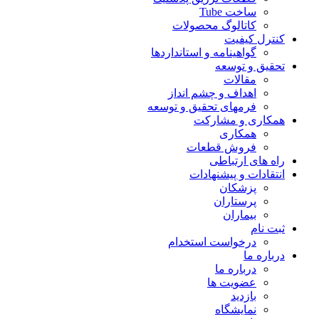
ساخت Tube
کاتالوگ محصولات
کنترل کیفیت
گواهينامه و استانداردها
تحقيق و توسعه
مقالات
اهداف و چشم انداز
فرمهای تحقیق و توسعه
همکاری و مشارکت
همکاری
فروش قطعات
راه های ارتباطی
انتقادات و پيشنهادات
پزشكان
پرستاران
بيماران
ثبت نام
درخواست استخدام
درباره ما
درباره ما
عضویت ها
بازدید
نمایشگاه