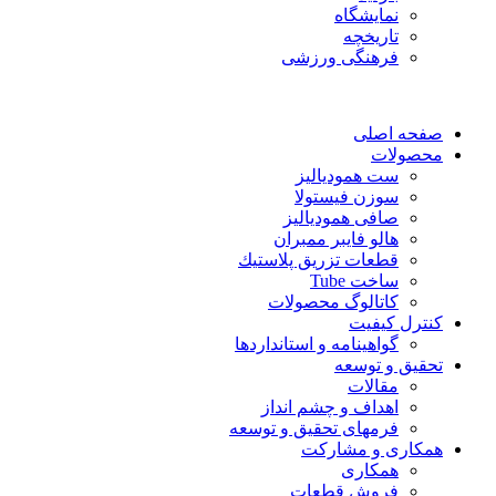
نمایشگاه
تاريخچه
فرهنگی ورزشی
صفحه اصلی
محصولات
ست همودیالیز
سوزن فیستولا
صافی همودیالیز
هالو فایبر ممبران
قطعات تزريق پلاستيك
ساخت Tube
کاتالوگ محصولات
کنترل کیفیت
گواهينامه و استانداردها
تحقيق و توسعه
مقالات
اهداف و چشم انداز
فرمهای تحقیق و توسعه
همکاری و مشارکت
همکاری
فروش قطعات