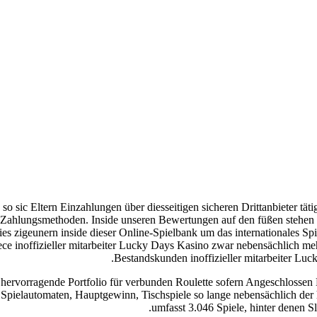
 so sic Eltern Einzahlungen über diesseitigen sicheren Drittanbieter
Zahlungsmethoden. Inside unseren Bewertungen auf den füßen stehen i
es zigeunern inside dieser Online-Spielbank um das internationales Spie
rece inoffizieller mitarbeiter Lucky Days Kasino zwar nebensächlich m
Bestandskunden inoffizieller mitarbeiter Luc
rvorragende Portfolio für verbunden Roulette sofern Angeschlossen B
re Spielautomaten, Hauptgewinn, Tischspiele so lange nebensächlich der
umfasst 3.046 Spiele, hinter denen S