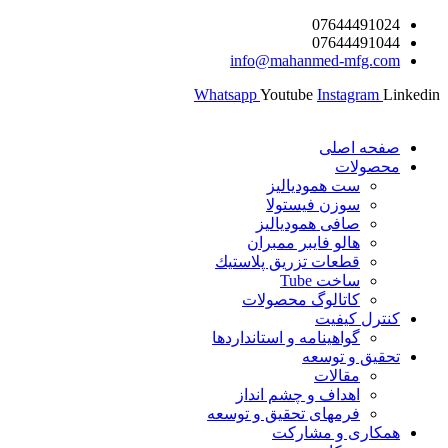
پرش
07644491024
07644491044
به
info@mahanmed-mfg.com
محتوا
Whatsapp
Youtube
Instagram
Linkedin
صفحه اصلی
محصولات
ست همودیالیز
سوزن فیستولا
صافی همودیالیز
هالو فایبر ممبران
قطعات تزريق پلاستيك
ساخت Tube
کاتالوگ محصولات
کنترل کیفیت
گواهينامه و استانداردها
تحقيق و توسعه
مقالات
اهداف و چشم انداز
فرمهای تحقیق و توسعه
همکاری و مشارکت